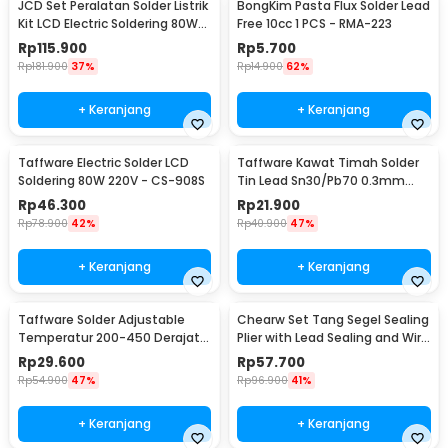
JCD Set Peralatan Solder Listrik
BongKim Pasta Flux Solder Lead
Kit LCD Electric Soldering 80W
Free 10cc 1 PCS - RMA-223
220V - CS-908S A
Rp
115.900
Rp
5.700
Rp
181.900
37%
Rp
14.900
62%
+ Keranjang
+ Keranjang
Taffware Electric Solder LCD
Taffware Kawat Timah Solder
Soldering 80W 220V - CS-908S
Tin Lead Sn30/Pb70 0.3mm
50g
Rp
46.300
Rp
21.900
Rp
78.900
42%
Rp
40.900
47%
+ Keranjang
+ Keranjang
Taffware Solder Adjustable
Chearw Set Tang Segel Sealing
Temperatur 200-450 Derajat
Plier with Lead Sealing and Wire
Celcius 220V 60W - CS-31 B
- CW01
Rp
29.600
Rp
57.700
Rp
54.900
47%
Rp
96.900
41%
+ Keranjang
+ Keranjang