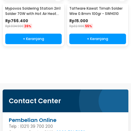
Mypovos Soldering Station 2in1
Taffware Kawat Timah Solder
Solder 70W with Hot Air Heat
Wire 0.8mm 100gr - SWH010
Gun 750W - 8582D
Rp
766.400
Rp
15.000
Rp
1.034.900
26%
Rp
32.900
55%
+ Keranjang
+ Keranjang
Beli Sekarang
Contact Center
Pembelian Online
Telp : (021) 39 700 200