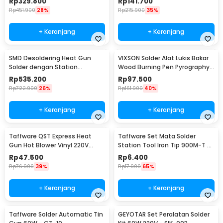
Rp
329.800
Rp
141.700
Rp
451.900
28%
Rp
215.900
35%
+ Keranjang
+ Keranjang
SMD Desoldering Heat Gun
VIXSON Solder Alat Lukis Bakar
Solder dengan Station
Wood Burning Pen Pyrography
220V/700W - KS8586
60W 36 Set - CS-31 D
Rp
535.200
Rp
97.500
Rp
722.900
26%
Rp
161.900
40%
+ Keranjang
+ Keranjang
Taffware QST Express Heat
Taffware Set Mata Solder
Gun Hot Blower Vinyl 220V
Station Tool Iron Tip 900M-T 5
300W - QST-220
PCS - BI5044
Rp
47.500
Rp
6.400
Rp
76.900
39%
Rp
17.900
65%
+ Keranjang
+ Keranjang
Taffware Solder Automatic Tin
GEYOTAR Set Peralatan Solder