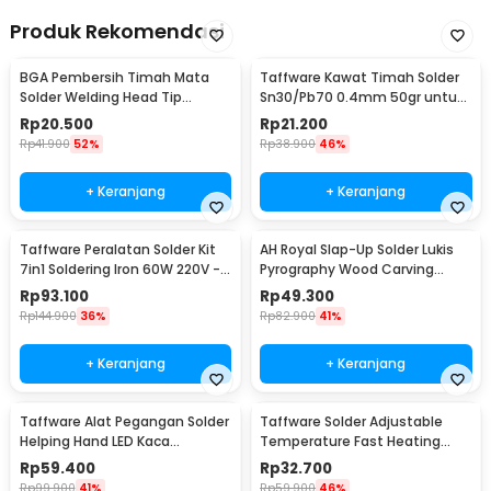
Produk Rekomendasi
BGA Pembersih Timah Mata
Taffware Kawat Timah Solder
Solder Welding Head Tip
Sn30/Pb70 0.4mm 50gr untuk
Cleaning
PCB Elektronik 0.4mm
Rp
20.500
Rp
21.200
Rp
41.900
52%
Rp
38.900
46%
+ Keranjang
+ Keranjang
Taffware Peralatan Solder Kit
AH Royal Slap-Up Solder Lukis
7in1 Soldering Iron 60W 220V -
Pyrography Wood Carving
CS-31 E
Soldering Iron - PAC904
Rp
93.100
Rp
49.300
Rp
144.900
36%
Rp
82.900
41%
+ Keranjang
+ Keranjang
Taffware Alat Pegangan Solder
Taffware Solder Adjustable
Helping Hand LED Kaca
Temperature Fast Heating
Pembesar 3.5X - TE-801
60W with 5 Tips - CS-31 A
Rp
59.400
Rp
32.700
Rp
99.900
41%
Rp
59.900
46%