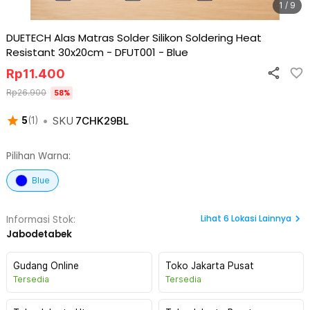
1 / 9
DUETECH Alas Matras Solder Silikon Soldering Heat
Resistant 30x20cm - DFUT001
-
Blue
Rp
11.400
Rp
26.900
58
%
•
SKU
7CHK29BL
5
(
1
)
Pilihan Warna:
Blue
Lihat
6
Lokasi Lainnya
Informasi Stok:
Jabodetabek
Gudang Online
Toko Jakarta Pusat
Tersedia
Tersedia