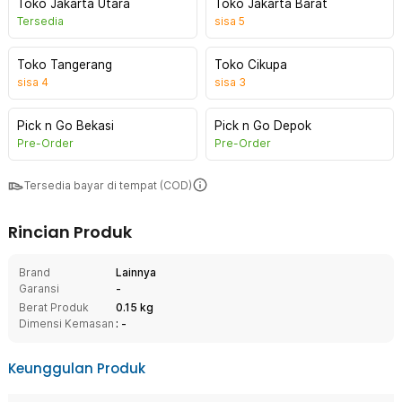
Toko Jakarta Utara
Toko Jakarta Barat
Tersedia
sisa
5
Toko Tangerang
Toko Cikupa
sisa
4
sisa
3
Pick n Go Bekasi
Pick n Go Depok
Pre-Order
Pre-Order
Tersedia bayar di tempat (COD)
Rincian Produk
Brand
Lainnya
Garansi
-
Berat Produk
0.15 kg
Dimensi Kemasan
: -
Keunggulan Produk