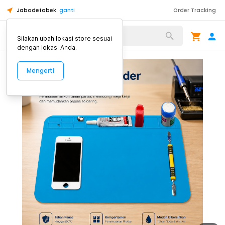
Jabodetabek
ganti
Order Tracking
Alat Kopi
Silakan ubah lokasi store sesuai
dengan lokasi Anda.
Mengerti