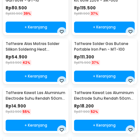
Gun 60W - GT-10
Kit 60W 220V - SIK-003
Rp
80.500
Rp
115.500
Rp
130.900
39%
Rp
181.900
37%
+ Keranjang
+ Keranjang
Taffware Alas Matras Solder
Taffware Solder Gas Butane
Silikon Soldering Heat
Portable Iron Pen - MT-100
Resistant 450x300mm - S-160
Rp
54.900
Rp
111.300
Rp
93.900
42%
Rp
175.900
37%
+ Keranjang
+ Keranjang
Taffware Kawat Las Aluminium
Taffware Kawat Las Aluminium
Electrode Suhu Rendah 50cm
Electrode Suhu Rendah 50cm
20 PCS 1.6mm - M127271
20 PCS 2.0mm - M127271
Rp
14.900
Rp
18.200
Rp
32.900
55%
Rp
37.900
52%
+ Keranjang
+ Keranjang