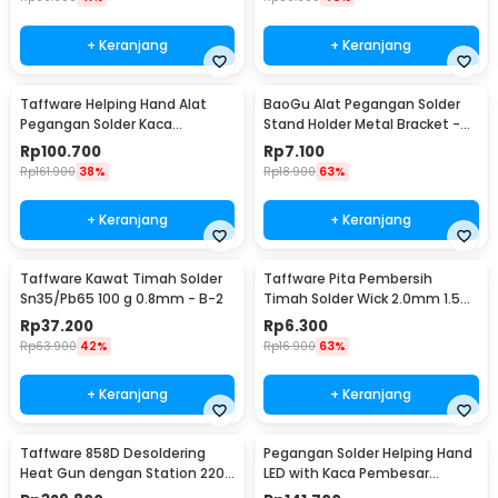
+ Keranjang
+ Keranjang
Taffware Helping Hand Alat
BaoGu Alat Pegangan Solder
Pegangan Solder Kaca
Stand Holder Metal Bracket -
Pembesar LED - MG16129-C
DBL-X10
Rp
100.700
Rp
7.100
Rp
161.900
38%
Rp
18.900
63%
+ Keranjang
+ Keranjang
Taffware Kawat Timah Solder
Taffware Pita Pembersih
Sn35/Pb65 100 g 0.8mm - B-2
Timah Solder Wick 2.0mm 1.5M
- CP-2015
Rp
37.200
Rp
6.300
Rp
63.900
42%
Rp
16.900
63%
+ Keranjang
+ Keranjang
Taffware 858D Desoldering
Pegangan Solder Helping Hand
Heat Gun dengan Station 220V
LED with Kaca Pembesar
750W
Magnifier 3X/4.5X - TH-7023