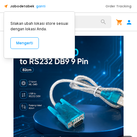
Jabodetabek
ganti
Order Tracking
Alat Kopi
Silakan ubah lokasi store sesuai
dengan lokasi Anda.
Mengerti