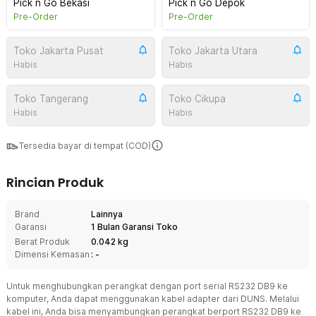
Pick n Go Bekasi
Pick n Go Depok
Pre-Order
Pre-Order
Toko Jakarta Pusat
Toko Jakarta Utara
Habis
Habis
Toko Tangerang
Toko Cikupa
Habis
Habis
Tersedia bayar di tempat (COD)
Rincian Produk
Brand
Lainnya
Garansi
1 Bulan Garansi Toko
Berat Produk
0.042 kg
Dimensi Kemasan
: -
Untuk menghubungkan perangkat dengan port serial RS232 DB9 ke
komputer, Anda dapat menggunakan kabel adapter dari DUNS. Melalui
kabel ini, Anda bisa menyambungkan perangkat berport RS232 DB9 ke