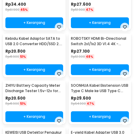
Voltmeter - KCX-017
HDD SSD - 4071-1097
Rp
34.400
Rp
27.600
Rp
61.900
45%
Rp
51.900
47%
+ Keranjang
+ Keranjang
Kebidu Kabel Adaptor SATA to
ROBOTSKY HDMI Bi-Directional
USB 2.0 Converter HDD/SSD 2.5
Switch 2x1/1x2 3D V1.4 4K -
Inch 30cm - CC017
ACDG0
Rp
20.800
Rp
27.100
Rp
41.900
51%
Rp
51.900
48%
+ Keranjang
+ Keranjang
ZHIYU Battery Capacity Meter
SOONHUA Kabel Ekstension USB
Discharge Tester 1.5v-12v for
Type C Male ke USB Type C
18650 - HW-586
Female 100cm - 8196
Rp
20.600
Rp
29.600
Rp
41.900
51%
Rp
54.900
47%
+ Keranjang
+ Keranjang
KEWEISI USB Detektor Pengukur
E-yield Kabel Adapter USB 3.0