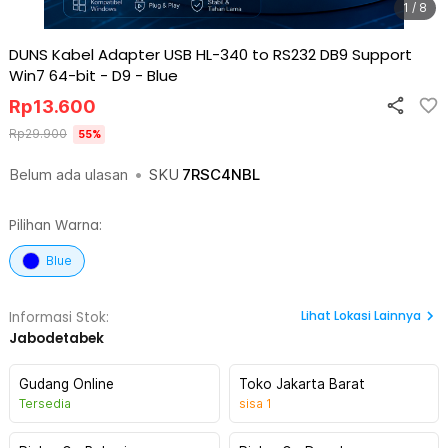
1 / 8
DUNS Kabel Adapter USB HL-340 to RS232 DB9 Support
Win7 64-bit - D9
-
Blue
Rp
13.600
Rp
29.900
55
%
Belum ada ulasan
•
SKU
7RSC4NBL
Pilihan Warna:
Blue
Lihat
Lokasi Lainnya
Informasi Stok:
Jabodetabek
Gudang Online
Toko Jakarta Barat
Tersedia
sisa
1