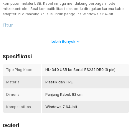
komputer melalui USB. Kabel ini juga mendukung berbagai model
mikrokontroler. Soal kompatibilitas tidak perlu diragukan karena kabel
adapter ini dirancang khusus untuk pengguna Windows 7 64-bit.
Fitur
Berikan Fleksibilitas Koneksi
Lebih Banyak
Kabel adapter USB HL-340 memberikan solusi fleksibel untuk
menghubungkan komputer ke PDA, layar LCD, modem, hingga
barcode scanner. Berkat konektor USB HL-340 ke serial RS232
Spesifikasi
DB9, perangkat lama yang menggunakan port serial kini dapat
digunakan dengan perangkat modern yang hanya memiliki port
USB.
Tipe Plug Kabel
HL-340 USB ke Serial RS232 DB9 (9 pin)
Kompatibilitas Sistem Win7
Material
Kabel adapter ini dirancang khusus untuk mendukung sistem
Plastik dan TPE
operasi Windows 7 64-bit, memastikan performa stabil serta
kompatibilitas dengan banyak komputer yang masih menggunakan
Dimensi
Panjang Kabel: 82 cm
sistem tersebut.
Instalasi Driver Otomatis
Kompatibilitas
Windows 7 64-bit
Anda dapat langsung menggunakan kabel adapter USB HL-340
berkat proses instalasinya yang mudah. Jalankan driver terlebih
dahulu, kemudian hubungkan kabel ke komputer. Setelah
Galeri
terhubung, driver akan terinstal otomatis hingga port COM muncul