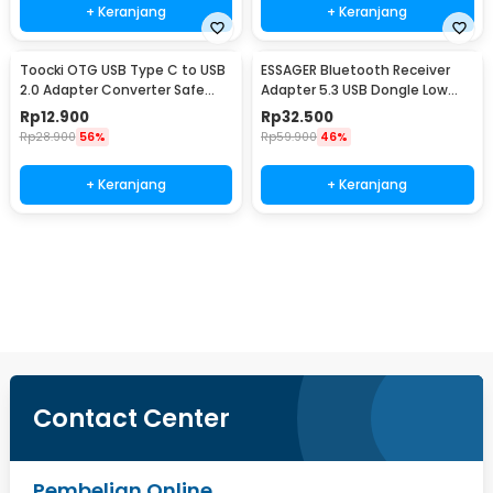
+ Keranjang
+ Keranjang
Toocki OTG USB Type C to USB
ESSAGER Bluetooth Receiver
2.0 Adapter Converter Safe
Adapter 5.3 USB Dongle Low
Transmission - TZJTCA-XY01
Latency - EBT53-BH01-P
Rp
12.900
Rp
32.500
Rp
28.900
56%
Rp
59.900
46%
+ Keranjang
+ Keranjang
Beli Sekarang
Contact Center
Pembelian Online