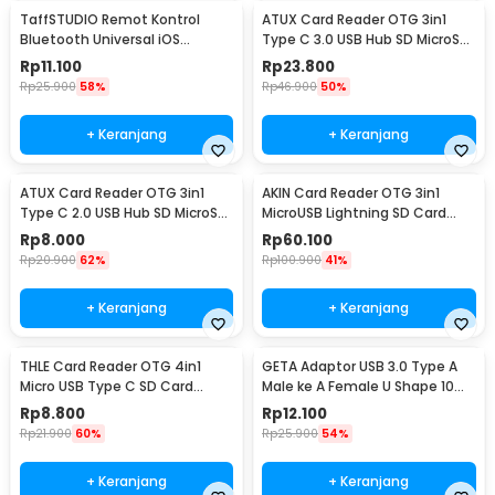
TaffSTUDIO Remot Kontrol
ATUX Card Reader OTG 3in1
Bluetooth Universal iOS
Type C 3.0 USB Hub SD MicroSD
Android Tiktok Selfie - S18
- AT3
Rp
11.100
Rp
23.800
Rp
25.900
58%
Rp
46.900
50%
+ Keranjang
+ Keranjang
ATUX Card Reader OTG 3in1
AKIN Card Reader OTG 3in1
Type C 2.0 USB Hub SD MicroSD
MicroUSB Lightning SD Card
- AT32
MicroSD USB 3.0 - NK303T
Rp
8.000
Rp
60.100
Rp
20.900
62%
Rp
100.900
41%
+ Keranjang
+ Keranjang
THLE Card Reader OTG 4in1
GETA Adaptor USB 3.0 Type A
Micro USB Type C SD Card
Male ke A Female U Shape 10
MicroSD USB 3.0 - THR4
Gbps - G-01
Rp
8.800
Rp
12.100
Rp
21.900
60%
Rp
25.900
54%
+ Keranjang
+ Keranjang