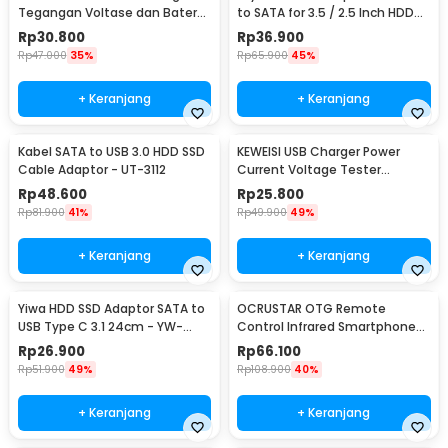
Tegangan Voltase dan Baterai
to SATA for 3.5 / 2.5 Inch HDD
Tester - KWS-V20
SSD 40cm - ZD0004
Rp
30.800
Rp
36.900
Rp
47.000
35%
Rp
65.900
45%
+ Keranjang
+ Keranjang
Kabel SATA to USB 3.0 HDD SSD
KEWEISI USB Charger Power
Cable Adaptor - UT-3112
Current Voltage Tester
Detector 3-20V 0-3A - KWS-
Rp
48.600
Rp
25.800
10VA
Rp
81.900
41%
Rp
49.900
49%
+ Keranjang
+ Keranjang
Yiwa HDD SSD Adaptor SATA to
OCRUSTAR OTG Remote
USB Type C 3.1 24cm - YW-
Control Infrared Smartphone
4072
USB Type C for TV AC - EKX5S-
Rp
26.900
Rp
66.100
T
Rp
51.900
49%
Rp
108.900
40%
+ Keranjang
+ Keranjang