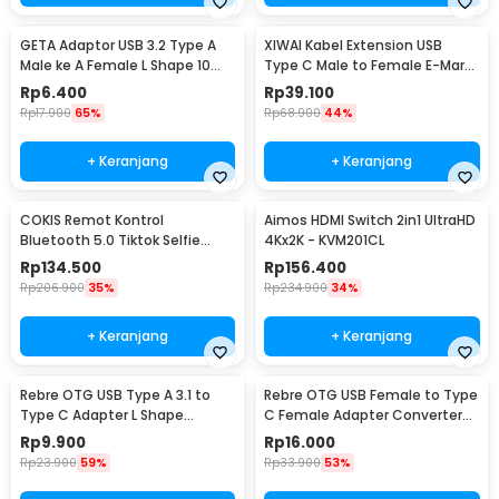
GETA Adaptor USB 3.2 Type A
XIWAI Kabel Extension USB
Male ke A Female L Shape 10
Type C Male to Female E-Mark
Gbps - G-02
20Gbps 5A 100W 200cm -
Rp
6.400
Rp
39.100
XW32
Rp
17.900
65%
Rp
68.900
44%
+ Keranjang
+ Keranjang
COKIS Remot Kontrol
Aimos HDMI Switch 2in1 UltraHD
Bluetooth 5.0 Tiktok Selfie
4Kx2K - KVM201CL
Universal iOS Android - D01 Pro
Rp
134.500
Rp
156.400
Rp
206.900
35%
Rp
234.900
34%
+ Keranjang
+ Keranjang
Rebre OTG USB Type A 3.1 to
Rebre OTG USB Female to Type
Type C Adapter L Shape
C Female Adapter Converter
10Gbps 120W - RB15
10Gbps 120W - RB17
Rp
9.900
Rp
16.000
Rp
23.900
59%
Rp
33.900
53%