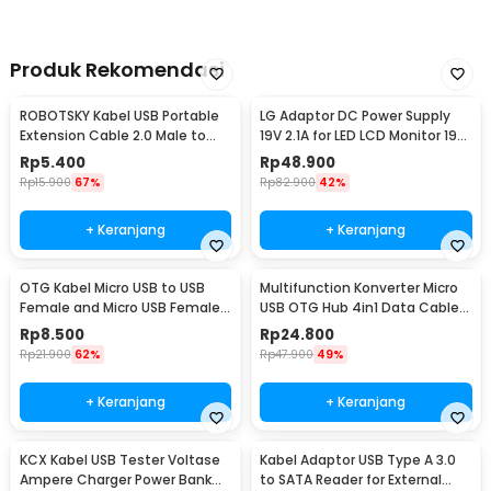
Produk Rekomendasi
ROBOTSKY Kabel USB Portable
LG Adaptor DC Power Supply
Extension Cable 2.0 Male to
19V 2.1A for LED LCD Monitor 19V
Female 29cm - A13
2.1A 40W - ADS-40SI-19-3
Rp
5.400
Rp
48.900
Rp
15.900
67%
Rp
82.900
42%
+ Keranjang
+ Keranjang
OTG Kabel Micro USB to USB
Multifunction Konverter Micro
Female and Micro USB Female
USB OTG Hub 4in1 Data Cable
18cm - A-UOY-02
& Charge 3 Port - M3H4
Rp
8.500
Rp
24.800
Rp
21.900
62%
Rp
47.900
49%
+ Keranjang
+ Keranjang
KCX Kabel USB Tester Voltase
Kabel Adaptor USB Type A 3.0
Ampere Charger Power Bank
to SATA Reader for External