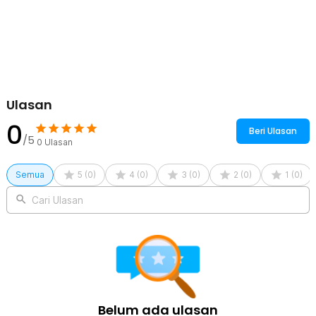
di device manager.
Kelengkapan Produk
Rincian yang Anda dapatkan untuk pembelian produk ini:
1 x DUNS Kabel Adapter USB HL-340 to RS232 DB9 Support
Win7 64-bit - D9
Ulasan
0
Beri Ulasan
/5
0
Ulasan
Semua
5
(
0
)
4
(
0
)
3
(
0
)
2
(
0
)
1
(
0
)
Cari Ulasan
Belum ada ulasan