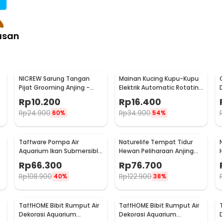
asan
NICREW Sarung Tangan
Mainan Kucing Kupu-Kupu
Pijat Grooming Anjing -
Elektrik Automatic Rotating
1
CWST1
Flying Butterfly
Rp
10.200
Rp
16.400
Rp
24.900
Rp
34.900
60%
54%
Taffware Pompa Air
Naturelife Tempat Tidur
Aquarium Ikan Submersible
Hewan Peliharaan Anjing
Pump 12V 22W - 12V5M
Kucing Pet Dog Bed Size L -
Rp
66.300
Rp
76.700
NR884
Rp
108.900
Rp
122.900
40%
38%
TaffHOME Bibit Rumput Air
TaffHOME Bibit Rumput Air
Dekorasi Aquarium
Dekorasi Aquarium