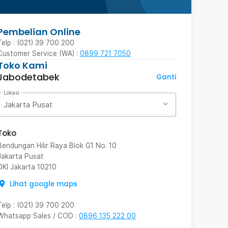
Pembelian Online
Telp : (021) 39 700 200
Customer Service (WA) :
0899 721 7050
Toko Kami
Jabodetabek
Ganti
Lokasi
Jakarta Pusat
Toko
Bendungan Hilir Raya Blok G1 No. 10
Jakarta Pusat
DKI Jakarta
10210
Lihat google maps
Telp
:
(021) 39 700 200
Whatsapp Sales / COD
:
0896 135 222 00