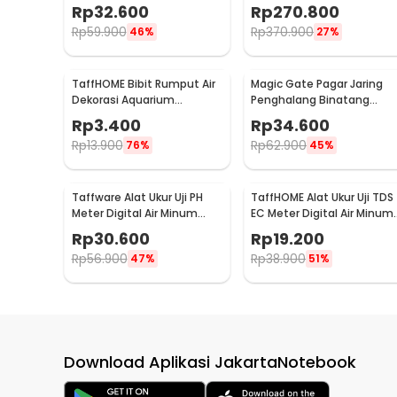
Akuarium - PH-009
Collar Stop Barking 800M -
Rp
32.600
Rp
270.800
JXG0031
Rp
59.900
Rp
370.900
46%
27%
TaffHOME Bibit Rumput Air
Magic Gate Pagar Jaring
Dekorasi Aquarium
Penghalang Binatang
Landscape Ornament 10g
Portable Pet Mesh Fence -
Rp
3.400
Rp
34.600
Love Grass - H0027
TV1
Rp
13.900
Rp
62.900
76%
45%
Taffware Alat Ukur Uji PH
TaffHOME Alat Ukur Uji TDS
Meter Digital Air Minum
EC Meter Digital Air Minum
Akuarium Tester - PH02
Akuarium - E-1
Rp
30.600
Rp
19.200
Rp
56.900
Rp
38.900
47%
51%
Download Aplikasi JakartaNotebook