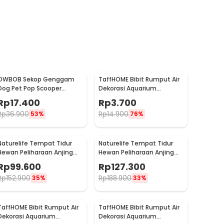
OWBOB Sekop Genggam
TaffHOME Bibit Rumput Air
Dog Pet Pop Scooper
Dekorasi Aquarium
Cleaner 28cm - A11707
Landscape Ornament -
Rp
17.400
Rp
3.700
H0027
Rp
36.900
Rp
14.900
53%
76%
Naturelife Tempat Tidur
Naturelife Tempat Tidur
Hewan Peliharaan Anjing
Hewan Peliharaan Anjing
Kucing Pet Dog Bed Size XL
Kucing Pet Dog Bed Size
Rp
99.600
Rp
127.300
- NR884
XXL - NR884
Rp
152.900
Rp
188.900
35%
33%
TaffHOME Bibit Rumput Air
TaffHOME Bibit Rumput Air
Dekorasi Aquarium
Dekorasi Aquarium