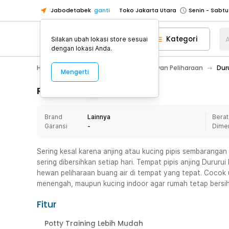
Jabodetabek
ganti
Toko Jakarta Utara
Toko Tangerang
Kategori
A
Silakan ubah lokasi store sesuai
Toko Cikupa
dengan lokasi Anda.
Pick n Go Jakarta Barat
Senin - J
Home Appliance
Perlengkapan Hewan Peliharaan
Dur
Mengerti
Pick n Go Bekasi
Senin - Jumat (08
Pick n Go Depok
Senin - Jumat (08
Rincian Produk
Toko Jakarta Pusat
Senin - Sabtu
Brand
Lainnya
Berat
Toko Jakarta Barat
Senin - Sabtu
Garansi
-
Dime
Toko Jakarta Utara
Toko Tangerang
Sering kesal karena anjing atau kucing pipis sembarangan 
sering dibersihkan setiap hari. Tempat pipis anjing Dururui
Toko Cikupa
hewan peliharaan buang air di tempat yang tepat. Cocok 
Pick n Go Jakarta Barat
Senin - J
menengah, maupun kucing indoor agar rumah tetap bersih 
Pick n Go Bekasi
Senin - Jumat (08
Fitur
Pick n Go Depok
Senin - Jumat (08
Potty Training Lebih Mudah