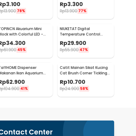
Landscape Ornament 10g
Landscape Ornament 10g
Rp
3.100
Rp
3.300
Lucky Clover - H0027
Small Fescue - H0027
Rp
13.900
Rp
13.900
78%
77%
TOPINCN Akuarium Mini
NIUKETAT Digital
Block with Colorful LED -
Temperature Control
TOP5
Thermostat 110-220V
Rp
34.300
Rp
29.900
Sensor - W3230
Rp
61.900
Rp
55.900
45%
47%
TaffHOME Dispenser
Catit Mainan Sikat Kucing
Makanan Ikan Aquarium
Cat Brush Corner Tickling
Automatic Food Timer -
Comb - MO59
Rp
62.900
Rp
10.700
GA-300D
Rp
104.900
Rp
24.900
41%
58%
Contact Center