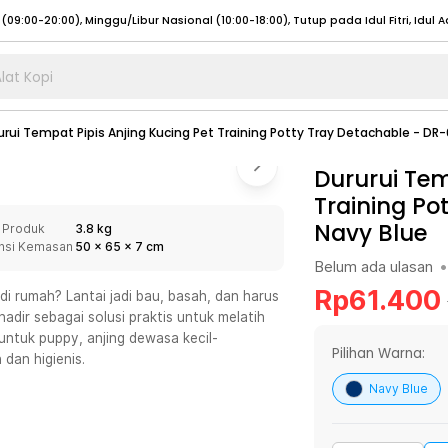
lat Kopi
umat (07:00 - 20:00), Sabtu - Minggu (08:00 - 20:00), Tutup pada Idul Fitri
Sele
urui Tempat Pipis Anjing Kucing Pet Training Potty Tray Detachable - DR
:00 - 20:00), Sabtu - Minggu/ Libur Nasional (08:00 - 17:00)
Selengkapnya
:00 - 20:00), Sabtu - Minggu/ Libur Nasional (08:00 - 17:00)
Dururui Tem
Selengkapnya
Training Po
 (09:00-20:00), Minggu/Libur Nasional (12:00-20:00), Tutup pada Idul Fitri
Sele
Navy Blue
 Produk
3.8 kg
 (09:00-20:00), Minggu/Libur Nasional (12:00-20:00), Tutup pada Idul Fitri
Sele
nsi Kemasan
50
x
65
x
7
cm
Belum ada ulasan
•
Rp
61.400
di rumah? Lantai jadi bau, basah, dan harus
 hadir sebagai solusi praktis untuk melatih
untuk puppy, anjing dewasa kecil-
umat (07:00 - 20:00), Sabtu - Minggu (08:00 - 20:00), Tutup pada Idul Fitri
Sele
Pilihan Warna:
dan higienis.
:00 - 20:00), Sabtu - Minggu/ Libur Nasional (08:00 - 17:00)
Selengkapnya
Navy Blue
:00 - 20:00), Sabtu - Minggu/ Libur Nasional (08:00 - 17:00)
Selengkapnya