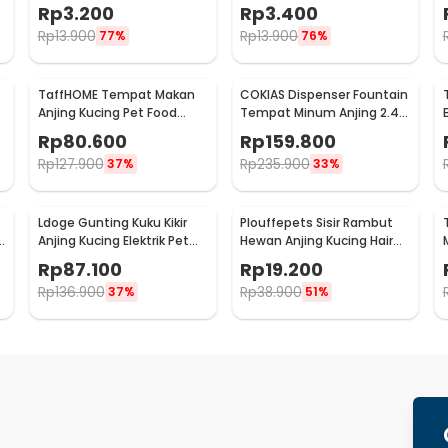
Landscape Ornament 10g
Landscape Ornament 10g
Rp
3.200
Rp
3.400
Big Leaf - H0027
Big Fescue - H0027
Rp
13.900
Rp
13.900
77%
76%
TaffHOME Tempat Makan
COKIAS Dispenser Fountain
Anjing Kucing Pet Food
Tempat Minum Anjing 2.4L
Dispenser - PET0640
- DR008
Rp
80.600
Rp
159.800
Rp
127.900
Rp
235.900
37%
33%
Ldoge Gunting Kuku Kikir
Plouffepets Sisir Rambut
Anjing Kucing Elektrik Pet
Hewan Anjing Kucing Hair
Nail Grinder - LX01
Removal Comb - AES0124
Rp
87.100
Rp
19.200
Rp
136.900
Rp
38.900
37%
51%