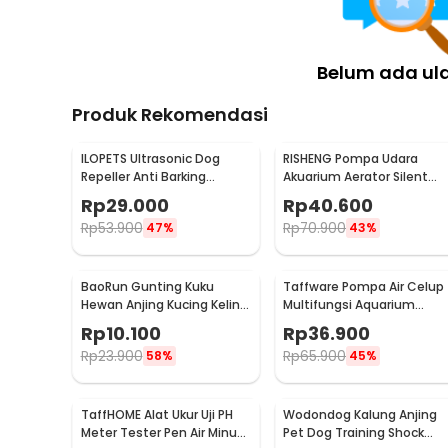
Belum ada ul
Produk Rekomendasi
ILOPETS Ultrasonic Dog
RISHENG Pompa Udara
Repeller Anti Barking
Akuarium Aerator Silent
Training Anjing - TJ-3008
Hemat Energi 2.4W - RS-51
Rp
29.000
Rp
40.600
Rp
53.900
Rp
70.900
47%
43%
BaoRun Gunting Kuku
Taffware Pompa Air Celup
Hewan Anjing Kucing Kelinci
Multifungsi Aquarium
Stainless Steel - 5X
Submersible Pump 12V -
Rp
10.100
Rp
36.900
QR30E
Rp
23.900
Rp
65.900
58%
45%
TaffHOME Alat Ukur Uji PH
Wodondog Kalung Anjing
Meter Tester Pen Air Minum
Pet Dog Training Shock