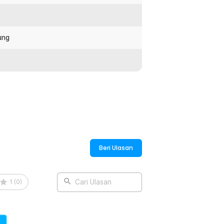
ak hewan peliharaan. Pilihan ideal untuk
ung
hewan menggunakan potty tray. Cocok
 Area pijakan lebih lega sehingga hewan
:
 Potty Tray Detachable - DR-65
Beri Ulasan
1
(
0
)
Cari Ulasan