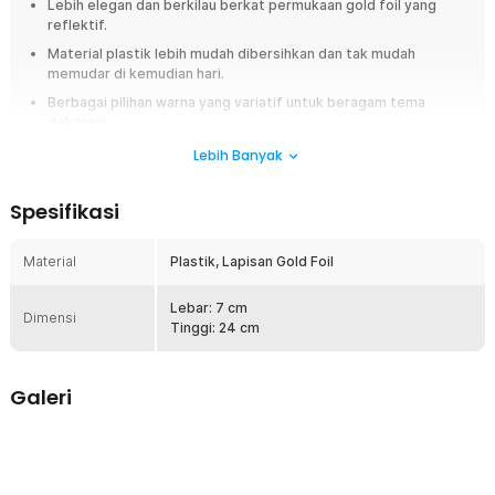
Lebih elegan dan berkilau berkat permukaan gold foil yang
reflektif.
Material plastik lebih mudah dibersihkan dan tak mudah
memudar di kemudian hari.
Berbagai pilihan warna yang variatif untuk beragam tema
dekorasi.
Dilengkapi dengan box cantik sehingga sempurna untuk
Lebih Banyak
diberikan sebagai hadiah.
Spesifikasi
Overview
Berikan sentuhan estetik di ruangan dengan menambahkan bunga
Material
Plastik, Lapisan Gold Foil
mawar dekorasi yang indah ini. Tangkainya dilapisi warna emas,
sehingga memberikan kesan timeless yang elegan. Terdapat berbagai
pilihan warna kelopak bunga yang dapat Anda pilih sesuai kebutuhan
Lebar: 7 cm
Dimensi
dekorasi, menambah sentuhan romantis pada dekorasi Anda. Anda juga
Tinggi: 24 cm
bisa menggunakannya sebagai hadiah untuk orang terkasih.
Fitur
Galeri
Cantiknya Bunga Mawar
Hadirnya bunga mawar dekorasi dapat memberikan sentuhan
kehidupan yang cantik dan alami. Kombinasi warna kelopak yang
indah dan lapisan gold foil juga membawa unsur keindahan yang