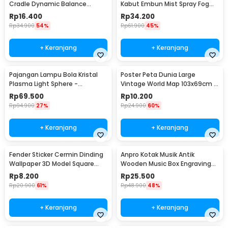
Cradle Dynamic Balance
Kabut Embun Mist Spray Fog
Instrument Ball Pendulum
Maker 12 LED 24V - WT01
Rp
16.400
Rp
34.200
Rp
34.900
54%
Rp
61.900
45%
+ Keranjang
+ Keranjang
Pajangan Lampu Bola Kristal
Poster Peta Dunia Large
Plasma Light Sphere -
Vintage World Map 103x69cm -
ZC211700
N401
Rp
69.500
Rp
10.200
Rp
94.900
27%
Rp
24.900
60%
+ Keranjang
+ Keranjang
Fender Sticker Cermin Dinding
Anpro Kotak Musik Antik
Wallpaper 3D Model Square
Wooden Music Box Engraving
Mirror 9 PCS - Q353
Harry Potter - ADQ0194
Rp
8.200
Rp
25.500
Rp
20.900
61%
Rp
48.900
48%
+ Keranjang
+ Keranjang