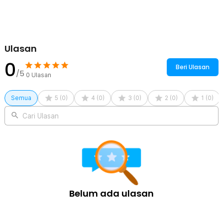
elegan di ruangan atau acara Anda.
Kreasi Dekorasi Ruangan
Bunganya sendiri sudah memberikan kesan berbeda di ruangan,
terlebih jika Anda mengkreasikannya dengan benda lain. Anda bisa
Ulasan
memasukkannya ke vas bunga untuk diletakkan di meja. Bunga
mawar juga bisa menjadi komponen pelengkap pada dekorasi
0
lampu LED string.
Beri Ulasan
/5
0
Ulasan
Material Plastik yang Awet
Inilah bunga mawar dekorasi yang tidak akan lekang dimakan
Semua
5
(
0
)
4
(
0
)
3
(
0
)
2
(
0
)
1
(
0
)
waktu. Terbuat dari material plastik atau biasa disebut bunga imitasi.
Anda pun tidak perlu repot merawat bunga mawar ini seperti bunga
Cari Ulasan
asli. Materialnya juga membuat bunga lebih mudah dibersihkan.
Hadiah yang Sempurna
Ingin memberikan bunga mawar sebagai hadiah? Dengan
memberikan bunga mawar ini, Anda tidak perlu membeli box hadiah
secara terpisah. Bunga mawar dekorasi hadir dengan kemasan box
yang tampak eksklusif dan cantik sehingga dapat diberikan secara
langsung tanpa dekorasi tambahan.
Belum ada ulasan
Kelengkapan Produk
Rincian yang Anda dapatkan untuk pembelian produk ini:
1 x DVOWER Bunga Mawar Dekorasi Gold Foil Gift Rose Artificial