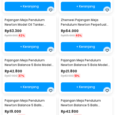
+ Keranjang
+ Keranjang
Pajangan Meja Pendulum
Zhenwei Pajangan Meja
Newton Model Oil Tanker
Pendulum Newton Perpetual
Perpetual Debate - B101
Model Ferris Wheel - ZPW
Rp
53.300
Rp
64.000
Rp
90.900
42%
Rp
105.900
40%
+ Keranjang
+ Keranjang
Pajangan Meja Pendulum
Pajangan Meja Pendulum
Newton Balance 5 Bola Model
Newton Balance 5 Bola Model
Arched M - ZY02
Arched S - ZY02
Rp
42.800
Rp
21.800
Rp
67.900
37%
Rp
43.900
51%
+ Keranjang
+ Keranjang
Pajangan Meja Pendulum
Pajangan Meja Pendulum
Newton Balance 5 Balls
Newton Balance 5 Balls
Stainless Steel Model T S -
Stainless Steel Model T L -
Rp
19.000
Rp
42.800
LX013
LX013