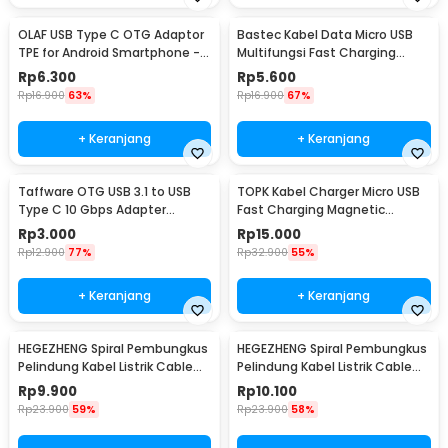
OLAF USB Type C OTG Adaptor
Bastec Kabel Data Micro USB
TPE for Android Smartphone -
Multifungsi Fast Charging
PJ1658-01
Braided 100cm - BN100
Rp
6.300
Rp
5.600
Rp
16.900
63%
Rp
16.900
67%
+ Keranjang
+ Keranjang
Taffware OTG USB 3.1 to USB
TOPK Kabel Charger Micro USB
Type C 10 Gbps Adapter
Fast Charging Magnetic
Converter - A2
Braided 5V 2.4A 1M - CS1711
Rp
3.000
Rp
15.000
Rp
12.900
77%
Rp
32.900
55%
+ Keranjang
+ Keranjang
HEGEZHENG Spiral Pembungkus
HEGEZHENG Spiral Pembungkus
Pelindung Kabel Listrik Cable
Pelindung Kabel Listrik Cable
Organizer 6mmx14M - HPS-60
Organizer 10mmx8M - HPS-60
Rp
9.900
Rp
10.100
Rp
23.900
59%
Rp
23.900
58%