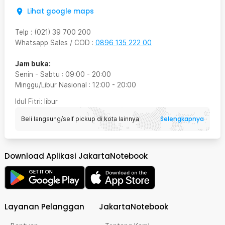
Lihat google maps
Telp
:
(021) 39 700 200
Whatsapp Sales / COD
:
0896 135 222 00
Jam buka:
Senin - Sabtu
:
09:00
-
20:00
Minggu/Libur Nasional
:
12:00
-
20:00
Idul Fitri
: libur
Selengkapnya
Beli langsung/self pickup di kota lainnya
Download Aplikasi JakartaNotebook
Layanan Pelanggan
JakartaNotebook