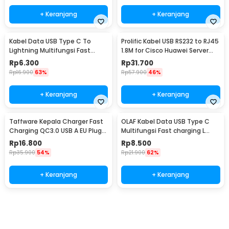
+ Keranjang
+ Keranjang
Kabel Data USB Type C To
Prolific Kabel USB RS232 to RJ45
Lightning Multifungsi Fast
1.8M for Cisco Huawei Server
Charging 5V 2A 1M - 1636
Router - PL2303RA
Rp
6.300
Rp
31.700
Rp
16.900
63%
Rp
57.900
46%
+ Keranjang
+ Keranjang
Taffware Kepala Charger Fast
OLAF Kabel Data USB Type C
Charging QC3.0 USB A EU Plug
Multifungsi Fast charging L
3A 18W - TE-007
Shape 5A 1M - OL01
Rp
16.800
Rp
8.500
Rp
35.900
54%
Rp
21.900
62%
+ Keranjang
+ Keranjang
Beli Sekarang