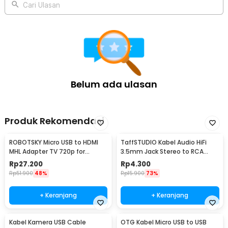
Braided PD 30W 1M - INU53
Cari Ulasan
Belum ada ulasan
Produk Rekomendasi
ROBOTSKY Micro USB to HDMI
TaffSTUDIO Kabel Audio HiFi
MHL Adapter TV 720p for
3.5mm Jack Stereo to RCA
Smartphone - S2
Male AUX TPE A 1M - S-PC-521
Rp
27.200
Rp
4.300
Rp
51.900
48%
Rp
15.900
73%
+ Keranjang
+ Keranjang
Kabel Kamera USB Cable
OTG Kabel Micro USB to USB