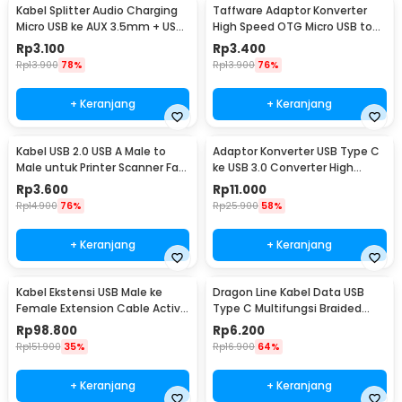
Kabel Splitter Audio Charging
Taffware Adaptor Konverter
Micro USB ke AUX 3.5mm + USB
High Speed OTG Micro USB to
Male 50cm - V835
USB Type C 3.1 - US189
Rp
3.100
Rp
3.400
Rp
13.900
78%
Rp
13.900
76%
+ Keranjang
+ Keranjang
Kabel USB 2.0 USB A Male to
Adaptor Konverter USB Type C
Male untuk Printer Scanner Fax
ke USB 3.0 Converter High
TPE 1M
Speed 5Gbps - AG975
Rp
3.600
Rp
11.000
Rp
14.900
76%
Rp
25.900
58%
+ Keranjang
+ Keranjang
Kabel Ekstensi USB Male ke
Dragon Line Kabel Data USB
Female Extension Cable Active
Type C Multifungsi Braided
Repeater 18.4M - C380
480Mbps 30cm - AV140
Rp
98.800
Rp
6.200
Rp
151.900
35%
Rp
16.900
64%
+ Keranjang
+ Keranjang