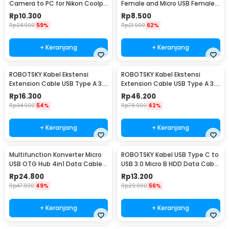
Camera to PC for Nikon Coolpix
Female and Micro USB Female
1.5 M - UC-E6
18cm - A-UOY-02
Rp
10.300
Rp
8.500
Rp
24.900
59%
Rp
21.900
62%
+ Keranjang
+ Keranjang
ROBOTSKY Kabel Ekstensi
ROBOTSKY Kabel Ekstensi
Extension Cable USB Type A 3.0
Extension Cable USB Type A 3.0
Male ke Female 1.5M - A27
Male ke Female 5M - A27
Rp
16.300
Rp
46.200
Rp
34.900
54%
Rp
78.900
42%
+ Keranjang
+ Keranjang
Multifunction Konverter Micro
ROBOTSKY Kabel USB Type C to
USB OTG Hub 4in1 Data Cable
USB 3.0 Micro B HDD Data Cable
& Charge 3 Port - M3H4
1M - SGC10
Rp
24.800
Rp
13.200
Rp
47.900
49%
Rp
29.900
56%
+ Keranjang
+ Keranjang