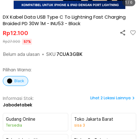
1 / 6
DX Kabel Data USB Type C To Lightning Fast Charging
Braided PD 30W 1M - INU53
-
Black
Rp
12.100
Rp
27.900
57
%
Belum ada ulasan
•
SKU
7CUA3GBK
Pilihan Warna:
Black
Lihat
2
Lokasi Lainnya
Informasi Stok:
Jabodetabek
Gudang Online
Toko Jakarta Barat
Tersedia
sisa
3