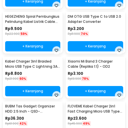
+ Keranjang
+ Keranjang
HEGEZHENG Spiral Pembungkus
DM OTG USB Type C to USB 2.0
Pelindung Kabel Listrik Cable
Adapter Converter
Organizer 14mmx4.5M - HPS-
Rp
9.500
Rp
3.200
60
Rp
22.900
59%
Rp
11.900
74%
+ Keranjang
+ Keranjang
Kabel Charger 3in1 Braided
Xiaomi Mi Band 3 Charger
Micro USB Type C Lightning 3A
Cable (Replika 1:1) - OD2
1.2M - US186
Rp
8.800
Rp
3.100
Rp
21.900
60%
Rp
13.900
78%
+ Keranjang
+ Keranjang
BUBM Tas Gadget Organizer
FLOVEME Kabel Charger 2in1
HDD 2.5 Inch - QSD-
Fast Charging Micro USB Type
MYB(ORIGINAL)
C 14W 1.2M - B00626
Rp
36.300
Rp
23.600
Rp
61.900
42%
Rp
45.900
49%