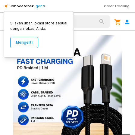
Jabodetabek
ganti
Order Tracking
Alat Kopi
Silakan ubah lokasi store sesuai
dengan lokasi Anda.
Mengerti