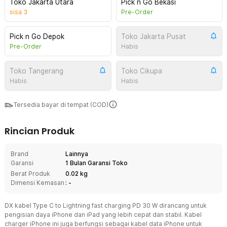
Toko Jakarta Utara
Pick n Go Bekasi
sisa
3
Pre-Order
Pick n Go Depok
Toko Jakarta Pusat
Pre-Order
Habis
Toko Tangerang
Toko Cikupa
Habis
Habis
Tersedia bayar di tempat (COD)
Rincian Produk
Brand
Lainnya
Garansi
1 Bulan Garansi Toko
Berat Produk
0.02 kg
Dimensi Kemasan
: -
DX kabel Type C to Lightning fast charging PD 30 W dirancang untuk
pengisian daya iPhone dan iPad yang lebih cepat dan stabil. Kabel
charger iPhone ini juga berfungsi sebagai kabel data iPhone untuk