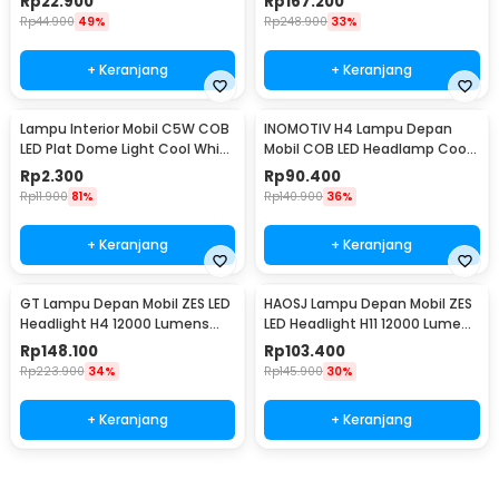
Rp
22.900
Rp
167.200
A8
Rp
44.900
49%
Rp
248.900
33%
+ Keranjang
+ Keranjang
Lampu Interior Mobil C5W COB
INOMOTIV H4 Lampu Depan
LED Plat Dome Light Cool White
Mobil COB LED Headlamp Cool
2W 1 PCS 31mm - BA9S
White 72W 2 PCS
Rp
2.300
Rp
90.400
Rp
11.900
81%
Rp
140.900
36%
+ Keranjang
+ Keranjang
GT Lampu Depan Mobil ZES LED
HAOSJ Lampu Depan Mobil ZES
Headlight H4 12000 Lumens
LED Headlight H11 12000 Lumens
55W 9-32V 2 PCS Cool White
55W 2 PCS 6000K/Pure White -
Rp
148.100
Rp
103.400
6000K - K5
K5
Rp
223.900
34%
Rp
145.900
30%
+ Keranjang
+ Keranjang