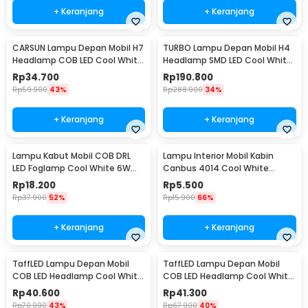
+ Keranjang
+ Keranjang
CARSUN Lampu Depan Mobil H7
TURBO Lampu Depan Mobil H4
Headlamp COB LED Cool White
Headlamp SMD LED Cool White
36W 2 PCS - C6
40W 2 PCS - T1
Rp
34.700
Rp
190.800
Rp
59.900
43%
Rp
288.900
34%
+ Keranjang
+ Keranjang
Lampu Kabut Mobil COB DRL
Lampu Interior Mobil Kabin
LED Foglamp Cool White 6W
Canbus 4014 Cool White
12V 190mm - MA357
31mm 12SMD LED
Rp
18.200
Rp
5.500
Rp
37.900
52%
Rp
15.900
66%
+ Keranjang
+ Keranjang
TaffLED Lampu Depan Mobil
TaffLED Lampu Depan Mobil
COB LED Headlamp Cool White
COB LED Headlamp Cool White
IP65 32V 9005/HB3/H10 - S2
IP65 32V 9006/HB4 - S2
Rp
40.600
Rp
41.300
Rp
70.900
43%
Rp
67.900
40%