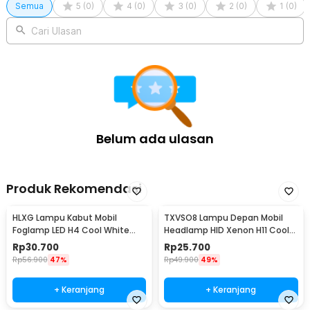
Semua
5
(
0
)
4
(
0
)
3
(
0
)
2
(
0
)
1
(
0
)
Cari Ulasan
Belum ada ulasan
Produk Rekomendasi
HLXG Lampu Kabut Mobil
TXVSO8 Lampu Depan Mobil
Foglamp LED H4 Cool White
Headlamp HID Xenon H11 Cool
8000K 7.5W 1 PCS - MA355
White 12V 35W - XG2
Rp
30.700
Rp
25.700
Rp
56.900
47%
Rp
49.900
49%
+ Keranjang
+ Keranjang