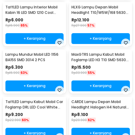
TaffLED Lampu Interior Mobil
HLXG Lampu Depan Mobil
Kabin 16 LED SMD 1210 Cool
Headlight T10/W5W/168 5630
White 2 PCS - BA11S
Cool White 5W 2 PCS
Rp
6.000
Rp
12.100
Rp
16.900
65%
Rp
27.900
57%
+ Keranjang
+ Keranjang
Lampu Mundur Mobil LED 1156
MaxGTRS Lampu Kabut Mobil
BA15S SMD 3014 2 PCS
Foglamp LED H3 T10 SMD 5630
Cool White 2 PCS - SMDWB
Rp
6.300
Rp
15.500
Rp
16.900
63%
Rp
33.900
55%
+ Keranjang
+ Keranjang
TaffLED Lampu Kabut Mobil Car
CARDE Lampu Depan Mobil
Foglamp DRL LED Cool White
Headlight Halogen H4 Natural
12V 8W 1 PCS - QC
White 100/90W 1PC - P43T
Rp
9.200
Rp
8.100
Rp
22.900
60%
Rp
20.900
62%
+ Keranjang
+ Keranjang