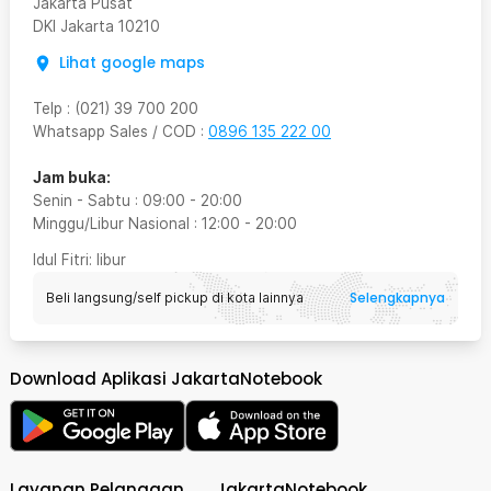
Jakarta Pusat
DKI Jakarta
10210
Lihat google maps
Telp
:
(021) 39 700 200
Whatsapp Sales / COD
:
0896 135 222 00
Jam buka:
Senin - Sabtu
:
09:00
-
20:00
Minggu/Libur Nasional
:
12:00
-
20:00
Idul Fitri
: libur
Selengkapnya
Beli langsung/self pickup di kota lainnya
Download Aplikasi JakartaNotebook
Layanan Pelanggan
JakartaNotebook