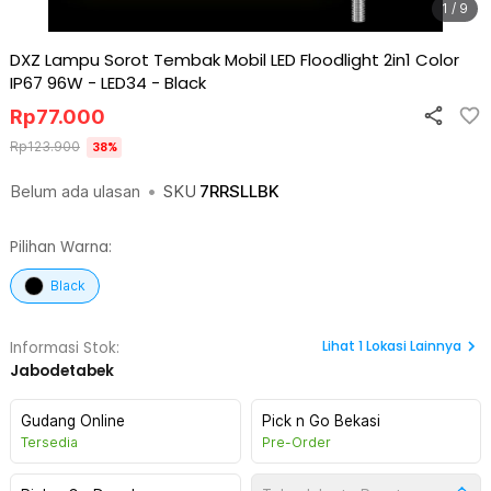
1 / 9
DXZ Lampu Sorot Tembak Mobil LED Floodlight 2in1 Color
IP67 96W - LED34
-
Black
Rp
77.000
Rp
123.900
38
%
Belum ada ulasan
•
SKU
7RRSLLBK
Pilihan Warna:
Black
Lihat
1
Lokasi Lainnya
Informasi Stok:
Jabodetabek
Gudang Online
Pick n Go Bekasi
Tersedia
Pre-Order