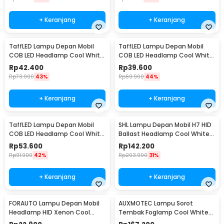
+ Keranjang
+ Keranjang
TaffLED Lampu Depan Mobil
TaffLED Lampu Depan Mobil
COB LED Headlamp Cool White
COB LED Headlamp Cool White
IP65 32V H7 - S2
IP65 32V H11 - S2
Rp
42.400
Rp
39.600
Rp
73.900
43%
Rp
69.900
44%
+ Keranjang
+ Keranjang
TaffLED Lampu Depan Mobil
SHL Lampu Depan Mobil H7 HID
COB LED Headlamp Cool White
Ballast Headlamp Cool White
IP65 32V H4/9003 - S2
55W 12V 2PCS - RSVR
Rp
53.600
Rp
142.200
Rp
91.900
42%
Rp
203.900
31%
+ Keranjang
+ Keranjang
FORAUTO Lampu Depan Mobil
AUXMOTEC Lampu Sorot
Headlamp HID Xenon Cool
Tembak Foglamp Cool White
White 35W 12V 1 PCS H1
IP67 108W 9-50V 20cm 36 LED -