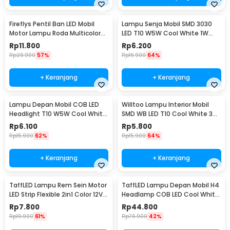
Fireflys Pentil Ban LED Mobil
Lampu Senja Mobil SMD 3030
Motor Lampu Roda Multicolor
LED T10 W5W Cool White 1W
2PCS - AG10
12/24V 2 PCS
Rp
11.800
Rp
6.200
Rp
26.900
57%
Rp
16.900
64%
+ Keranjang
+ Keranjang
Lampu Depan Mobil COB LED
Willtoo Lampu Interior Mobil
Headlight T10 W5W Cool White
SMD WB LED T10 Cool White 3W
1W 12V 2 PCS - T10-W5
12V - YSY-PL
Rp
6.100
Rp
5.800
Rp
15.900
62%
Rp
15.900
64%
+ Keranjang
+ Keranjang
TaffLED Lampu Rem Sein Motor
TaffLED Lampu Depan Mobil H4
LED Strip Flexible 2in1 Color 12V
Headlamp COB LED Cool White
20cm
36W 2 PCS - C6
Rp
7.800
Rp
44.800
Rp
19.900
61%
Rp
76.900
42%