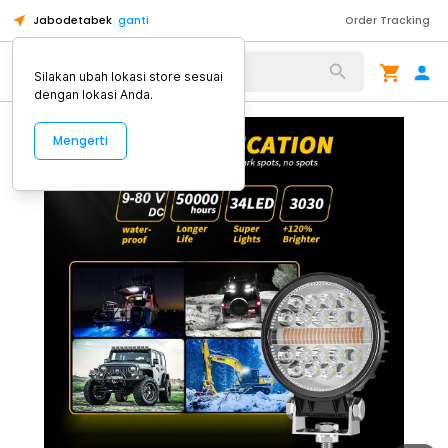
Jabodetabek
ganti
Order Tracking
Alat Kopi
Silakan ubah lokasi store sesuai
dengan lokasi Anda.
Mengerti