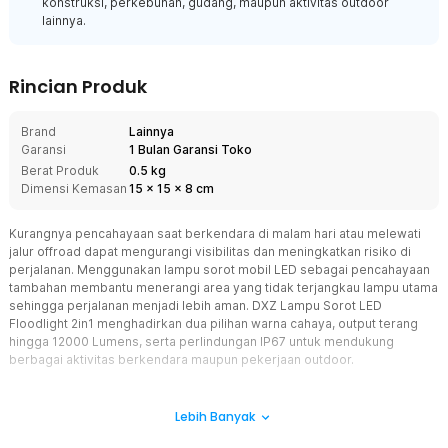
konstruksi, perkebunan, gudang, maupun aktivitas outdoor
lainnya.
Rincian Produk
Brand
Lainnya
Garansi
1 Bulan Garansi Toko
Berat Produk
0.5 kg
Dimensi Kemasan
15
x
15
x
8
cm
Kurangnya pencahayaan saat berkendara di malam hari atau melewati
jalur offroad dapat mengurangi visibilitas dan meningkatkan risiko di
perjalanan. Menggunakan lampu sorot mobil LED sebagai pencahayaan
tambahan membantu menerangi area yang tidak terjangkau lampu utama
sehingga perjalanan menjadi lebih aman. DXZ Lampu Sorot LED
Floodlight 2in1 menghadirkan dua pilihan warna cahaya, output terang
hingga 12000 Lumens, serta perlindungan IP67 untuk mendukung
berbagai aktivitas berkendara maupun pekerjaan outdoor.
Fitur
Lebih Banyak
2in1 Color Cool White dan Yellow