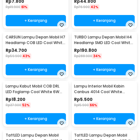
Rp
7.800
Rp
44.800
Rp
19.900
61%
Rp
76.900
42%
+ Keranjang
+ Keranjang
CARSUN Lampu Depan Mobil H7
TURBO Lampu Depan Mobil H4
Headlamp COB LED Cool White
Headlamp SMD LED Cool White
36W 2 PCS - C6
40W 2 PCS - T1
Rp
34.700
Rp
190.800
Rp
59.900
43%
Rp
288.900
34%
+ Keranjang
+ Keranjang
Lampu Kabut Mobil COB DRL
Lampu Interior Mobil Kabin
LED Foglamp Cool White 6W
Canbus 4014 Cool White
12V 190mm - MA357
31mm 12SMD LED
Rp
18.200
Rp
5.500
Rp
37.900
52%
Rp
15.900
66%
+ Keranjang
+ Keranjang
TaffLED Lampu Depan Mobil
TaffLED Lampu Depan Mobil