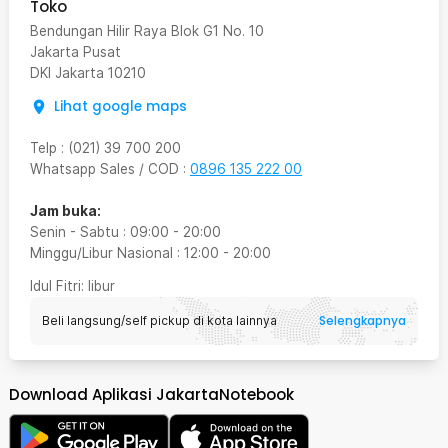
Toko
Bendungan Hilir Raya Blok G1 No. 10
Jakarta Pusat
DKI Jakarta
10210
Lihat google maps
Telp
:
(021) 39 700 200
Whatsapp Sales / COD
:
0896 135 222 00
Jam buka:
Senin - Sabtu
:
09:00
-
20:00
Minggu/Libur Nasional
:
12:00
-
20:00
Idul Fitri
: libur
Selengkapnya
Beli langsung/self pickup di kota lainnya
Download Aplikasi JakartaNotebook