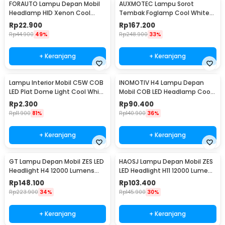
FORAUTO Lampu Depan Mobil
AUXMOTEC Lampu Sorot
Headlamp HID Xenon Cool
Tembak Foglamp Cool White
White 35W 12V 1 PCS H1
IP67 108W 9-50V 20cm 36 LED -
Rp
22.900
Rp
167.200
A8
Rp
44.900
49%
Rp
248.900
33%
+ Keranjang
+ Keranjang
Lampu Interior Mobil C5W COB
INOMOTIV H4 Lampu Depan
LED Plat Dome Light Cool White
Mobil COB LED Headlamp Cool
2W 1 PCS 31mm - BA9S
White 72W 2 PCS
Rp
2.300
Rp
90.400
Rp
11.900
81%
Rp
140.900
36%
+ Keranjang
+ Keranjang
GT Lampu Depan Mobil ZES LED
HAOSJ Lampu Depan Mobil ZES
Headlight H4 12000 Lumens
LED Headlight H11 12000 Lumens
55W 9-32V 2 PCS Cool White
55W 2 PCS 6000K/Pure White -
Rp
148.100
Rp
103.400
6000K - K5
K5
Rp
223.900
34%
Rp
145.900
30%
+ Keranjang
+ Keranjang