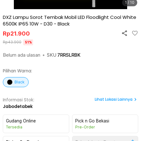
1 / 10
DXZ Lampu Sorot Tembak Mobil LED Floodlight Cool White
6500K IP65 10W - D30
-
Black
Rp
21.900
Rp
43.900
51
%
Belum ada ulasan
•
SKU
7RRSLRBK
Pilihan Warna:
Black
Lihat
Lokasi Lainnya
Informasi Stok:
Jabodetabek
Gudang Online
Pick n Go Bekasi
Tersedia
Pre-Order