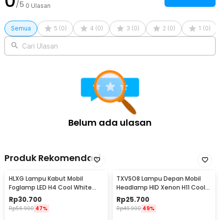
0
/5
0
Ulasan
6500K IP65 10W - D30
1 x Set Braket dan Baut
Semua
5
(
0
)
4
(
0
)
3
(
0
)
2
(
0
)
1
(
0
)
Cari Ulasan
Belum ada ulasan
Produk Rekomendasi
HLXG Lampu Kabut Mobil
TXVSO8 Lampu Depan Mobil
Foglamp LED H4 Cool White
Headlamp HID Xenon H11 Cool
8000K 7.5W 1 PCS - MA355
White 12V 35W - XG2
Rp
30.700
Rp
25.700
Rp
56.900
47%
Rp
49.900
49%