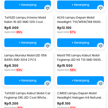
+ Keranjang
+ Keranjang
TaffLED Lampu Interior Mobil
HLXG Lampu Depan Mobil
Kabin 16 LED SMD 1210 Cool
Headlight T10/W5W/168 5630
White 2 PCS - BA11S
Cool White 5W 2 PCS
Rp
6.000
Rp
12.100
Rp
16.900
65%
Rp
27.900
57%
+ Keranjang
+ Keranjang
Lampu Mundur Mobil LED 1156
MaxGTRS Lampu Kabut Mobil
BA15S SMD 3014 2 PCS
Foglamp LED H3 T10 SMD 5630
Cool White 2 PCS - SMDWB
Rp
6.300
Rp
15.500
Rp
16.900
63%
Rp
33.900
55%
+ Keranjang
+ Keranjang
TaffLED Lampu Kabut Mobil Car
CARDE Lampu Depan Mobil
Foglamp DRL LED Cool White
Headlight Halogen H4 Natural
12V 8W 1 PCS - QC
White 100/90W 1PC - P43T
Rp
9.200
Rp
8.100
Rp
22.900
60%
Rp
20.900
62%