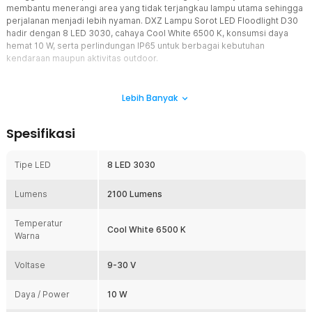
membantu menerangi area yang tidak terjangkau lampu utama sehingga
perjalanan menjadi lebih nyaman. DXZ Lampu Sorot LED Floodlight D30
hadir dengan 8 LED 3030, cahaya Cool White 6500 K, konsumsi daya
hemat 10 W, serta perlindungan IP65 untuk berbagai kebutuhan
kendaraan maupun aktivitas outdoor.
Fitur
Lebih Banyak
8 LED 3030 dengan Cahaya 2100 Lumens
Menggunakan 8 chip LED 3030 yang menghasilkan cahaya hingga
Spesifikasi
2100 Lumens dengan warna Cool White 6500 K. Cahaya terang dan
merata membantu meningkatkan visibilitas saat melintasi jalan
gelap, area pegunungan, maupun jalur offroad. Sudut pancaran
Tipe LED
8 LED 3030
floodlight yang lebar juga membuat area sekitar kendaraan lebih
mudah terlihat.
Lumens
2100 Lumens
Hemat Energi dengan Umur Pakai Panjang
Lampu hanya membutuhkan daya sekitar 10 W, sehingga lebih
Temperatur
Cool White 6500 K
hemat energi dibandingkan lampu sorot konvensional. Teknologi
Warna
LED memberikan efisiensi tinggi tanpa mengurangi kualitas
pencahayaan. Dengan usia pakai hingga 50000 jam, lampu menjadi
Voltase
9-30 V
pilihan ekonomis untuk penggunaan jangka panjang.
Housing Aluminium Alloy dengan Pendinginan Efisien
Daya / Power
10 W
Housing menggunakan Aluminium Alloy yang memiliki konduktivitas