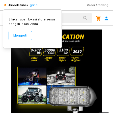
Jabodetabek
ganti
Order Tracking
Alat Kopi
Silakan ubah lokasi store sesuai
dengan lokasi Anda.
Mengerti