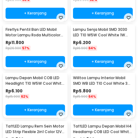
+ Keranjang
+ Keranjang
Fireflys Pentil Ban LED Mobil
Lampu Senja Mobil SMD 3030
Motor Lampu Roda Multicolor
LED T10 W5W Cool White 1W
2PCS - AG10
12/24V 2 PCS
Rp
11.800
Rp
6.200
Rp
26.900
57%
Rp
16.900
64%
+ Keranjang
+ Keranjang
Lampu Depan Mobil COB LED
Willtoo Lampu Interior Mobil
Headlight T10 W5W Cool White
SMD WB LED T10 Cool White 3W
1W 12V 2 PCS - T10-W5
12V - YSY-PL
Rp
6.100
Rp
5.800
Rp
15.900
62%
Rp
15.900
64%
+ Keranjang
+ Keranjang
TaffLED Lampu Rem Sein Motor
TaffLED Lampu Depan Mobil H4
LED Strip Flexible 2in1 Color 12V
Headlamp COB LED Cool White
20cm
36W 2 PCS - C6