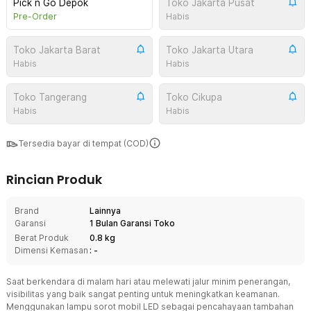
Pick n Go Depok
Toko Jakarta Pusat
Pre-Order
Habis
Toko Jakarta Barat
Toko Jakarta Utara
Habis
Habis
Toko Tangerang
Toko Cikupa
Habis
Habis
Tersedia bayar di tempat (COD)
Rincian Produk
Brand
Lainnya
Garansi
1 Bulan Garansi Toko
Berat Produk
0.8 kg
Dimensi Kemasan
: -
Saat berkendara di malam hari atau melewati jalur minim penerangan,
visibilitas yang baik sangat penting untuk meningkatkan keamanan.
Menggunakan lampu sorot mobil LED sebagai pencahayaan tambahan