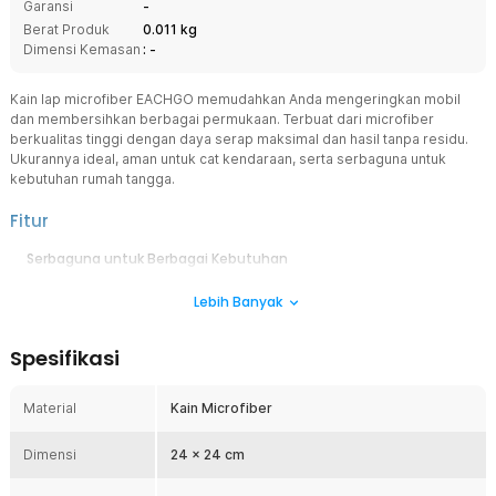
Garansi
-
Berat Produk
0.011 kg
Dimensi Kemasan
: -
Kain lap microfiber EACHGO memudahkan Anda mengeringkan mobil
dan membersihkan berbagai permukaan. Terbuat dari microfiber
berkualitas tinggi dengan daya serap maksimal dan hasil tanpa residu.
Ukurannya ideal, aman untuk cat kendaraan, serta serbaguna untuk
kebutuhan rumah tangga.
Fitur
Serbaguna untuk Berbagai Kebutuhan
Satu kain untuk berbagai kebutuhan. Cocok untuk mengeringkan
Lebih Banyak
kendaraan, membersihkan debu, hingga mengelap kaca dan meja.
Praktis dan efisien untuk penggunaan sehari-hari.
Serap Maksimal Tanpa Noda
Spesifikasi
Microfiber premium EACHGO menyerap air lebih cepat dari kain
biasa. Kering dalam sekali usap tanpa meninggalkan bekas atau
Material
Kain Microfiber
noda air.
Lembut & Aman Tanpa Goresan
Dimensi
24 x 24 cm
Tekstur microfiber halus dan lembut, aman untuk mobil, motor, dan
perabot sensitif. Tetap lembut meski digunakan berulang kali, tanpa