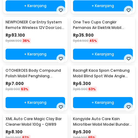
+ Keranjang
+ Keranjang
NEWPIONEER Car Entry System
One Two Cups Cangkir
Remote Wireless 12V Door Lock
Pemanas Air Elektrik Mobil
Mobil - CK18
Travel Mug 450ml - NJ88
Rp
93.100
Rp
35.900
Rp
144.900
36%
Rp
64.900
45%
+ Keranjang
+ Keranjang
OTOHEROES Body Compound
RacingR Kaca Spion Cembung
Polish Mobil Penghilang
Mobil Blind Spot Wide Angle
Goresan 15g with Spons - YYC-
50mm 2 Pcs - J0027
Rp
7.000
Rp
6.300
508
Rp
18.900
63%
Rp
16.900
63%
+ Keranjang
+ Keranjang
XML Auto Care Magic Clay Bar
Kongyide Auto Care Kain
Cleaner Mobil 100g - QW89
Microfiber Mobil Model Bundar -
L-20
Rp
8.100
Rp
5.300
Rp
20.900
62%
Rp
14.900
65%