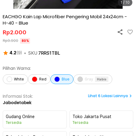
1 / 10
EACHGO Kain Lap Microfiber Pengering Mobil 24x24cm -
H-40
-
Blue
Rp
2.000
Rp
9.900
80
%
•
SKU
7RRS1TBL
4.2
(
9
)
Pilihan Warna:
White
Red
Blue
Gray
Habis
Lihat
6
Lokasi Lainnya
Informasi Stok:
Jabodetabek
Gudang Online
Toko Jakarta Pusat
Tersedia
Tersedia