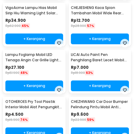
VigoAcme Lampu Hias Mobil
CHEJIESHENG Kaca Spion
Sirip Hiu Warning Light Solar
Tambahan Mobil Wide Rear
Energy 8 LED - FZWJSD
View Anti Blind Spot - SY-080
Rp
34.900
Rp
12.700
Rp
62.900
45%
Rp
28.900
57%
+ Keranjang
+ Keranjang
Lampu Foglamp Mobil LED
LICAI Auto Paint Pen
Tenaga Angin Car Grille Light
Penghilang Baret Lecet Mobil
Wind Power 2 PCS - XY044
Scratch Removal 12ml
Rp
27.100
Rp
7.000
Rp
51.900
48%
Rp
18.900
63%
+ Keranjang
+ Keranjang
OTOHEROES Pry Tool Plastik
CHEZHIWANG Car Door Bumper
Interior Mobil Alat Pengungkit
Pelindung Pintu Mobil Anti
Set 4 PCS - AA16
Gores 8 PCS - HT-001
Rp
4.500
Rp
9.600
Rp
16.900
74%
Rp
22.900
59%
+ Keranjang
+ Keranjang