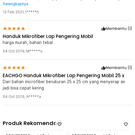
Selengkapnya
musim ujan byk yg butuh handuk microfiber buat lap mobil sm
motor
12 Feb 2021
,
l*****h
Membantu (
1
)
Handuk Mikrofiber Lap Pengering Mobil
harga murah, bahan tebal
04 Oct 2019
,
M*****o
Membantu (
1
)
EACHGO Handuk Mikrofiber Lap Pengering Mobil 25 x
Dari bahan microfiber berukuran 25 x 25 cm yang menyerap air
jadi bisa cepat kering
04 Oct 2019
,
A*****a
Produk Rekomendasi