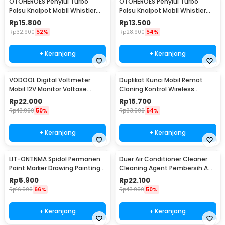
OTOHEROES Penyiul Turbo
OTOHEROES Penyiul Turbo
Palsu Knalpot Mobil Whistler
Palsu Knalpot Mobil Whistler
1000-2400cc L - TUR007
1000-1800cc M 1.6-2.0 - TUR007
Rp
15.800
Rp
13.500
Rp
32.900
52%
Rp
28.900
54%
+ Keranjang
+ Keranjang
VODOOL Digital Voltmeter
Duplikat Kunci Mobil Remot
Mobil 12V Monitor Voltase
Cloning Kontrol Wireless
Baterai LED Display - QY836
433.92MHz 1 PCS - WE32
Rp
22.000
Rp
15.700
Rp
43.900
50%
Rp
33.900
54%
+ Keranjang
+ Keranjang
LIT-ONTNMA Spidol Permanen
Duer Air Conditioner Cleaner
Paint Marker Drawing Painting
Cleaning Agent Pembersih AC
Oil Base - MP-01
Rumah 500ml - QUY1640
Rp
5.900
Rp
22.100
Rp
16.900
66%
Rp
43.900
50%
+ Keranjang
+ Keranjang