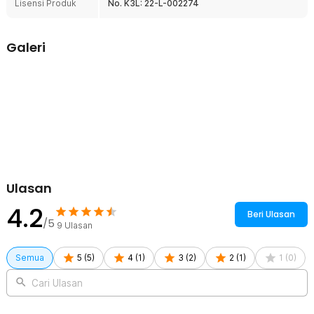
Lisensi Produk
No. K3L: 22-L-002274
risiko goresan.
Ukuran Praktis untuk Sehari-hari
Ukuran ideal untuk berbagai kebutuhan, dari merawat kendaraan
Galeri
hingga membersihkan rumah dan furniture. Satu kain microfiber
EACHGO untuk semua keperluan.
Kelengkapan Produk
Rincian yang Anda dapatkan untuk pembelian produk ini:
1 x EACHGO Kain Lap Microfiber Pengering Mobil 24x24cm - H-
40
Ulasan
4.2
Beri Ulasan
/5
9
Ulasan
Semua
5
(
5
)
4
(
1
)
3
(
2
)
2
(
1
)
1
(
0
)
Cari Ulasan