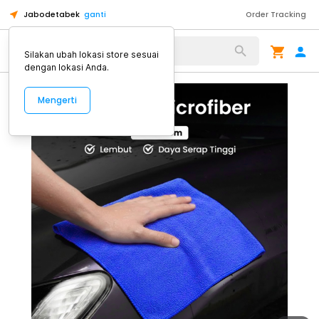
Jabodetabek
ganti
Order Tracking
Alat Kopi
Silakan ubah lokasi store sesuai
dengan lokasi Anda.
Mengerti