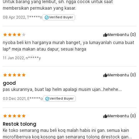
Untuk barang yang lembut, sih. ngga cocok untuk saat
membersikan permukaan yang kasar.
08 Apr 2022
,
T*****n
Verified Buyer
Membantu (
0
)
nyoba beli krn harganya murah banget, ya lumayanlah cuma buat
lap² meja makan atau dapur, sesuai harga
11 Jan 2022
,
n*****y
Membantu (
0
)
good
pas ukurannya, buat lap helm apalagi musim ujan...hehehe....
03 Dec 2021
,
E*****o
Verified Buyer
Membantu (
0
)
Restok tolong
Ke toko semarang mau beli koq malah habis ini gan. semua kain
microfibernya koq kosong gan semarang tolong direstock gan