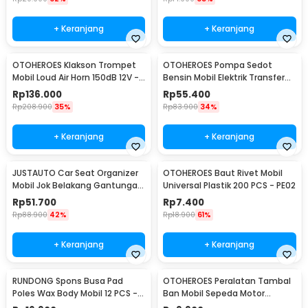
+ Keranjang
+ Keranjang
OTOHEROES Klakson Trompet
OTOHEROES Pompa Sedot
Mobil Loud Air Horn 150dB 12V -
Bensin Mobil Elektrik Transfer
JD4001
Pump 38mm DC 12V - CT-14
Rp
136.000
Rp
55.400
Rp
208.900
35%
Rp
83.900
34%
+ Keranjang
+ Keranjang
JUSTAUTO Car Seat Organizer
OTOHEROES Baut Rivet Mobil
Mobil Jok Belakang Gantungan
Universal Plastik 200 PCS - PE02
Barang Tisu - Z-354
Rp
51.700
Rp
7.400
Rp
88.900
42%
Rp
18.900
61%
+ Keranjang
+ Keranjang
RUNDONG Spons Busa Pad
OTOHEROES Peralatan Tambal
Poles Wax Body Mobil 12 PCS -
Ban Mobil Sepeda Motor
R2010
Tubeless - KBTB02