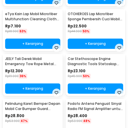
eTya Kain Lap Mobil Microfiber
OTOHEROES Lap Microfiber
Multifunction Cleaning Cloth
Sponge Pembersih Cuci Mobil
30x39cm - H-10
Motor - TP266
Rp
7.100
Rp
22.500
Rp
18.900
63%
Rp
44.900
50%
+ Keranjang
+ Keranjang
JEELY Tali Derek Mobil
Car Stethoscope Engine
Emergency Tow Rope Metal
Diagnostic Tools Stetoskop
Buckle U-Type 2.7M - JL30
Mesin Mobil - W80582
Rp
12.300
Rp
23.100
Rp
19.000
36%
Rp
45.900
50%
+ Keranjang
+ Keranjang
Pelindung Karet Bemper Depan
Podofo Antena Penguat Sinyal
Mobil Car Bumper Guard
Radio FM Signal Amplifier untuk
57mm 2.5M
Mobil - ANT-208
Rp
28.800
Rp
28.400
Rp
53.900
47%
Rp
53.900
48%