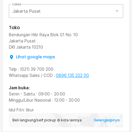
Lokasi
Jakarta Pusat
Toko
Bendungan Hilir Raya Blok G1 No. 10
Jakarta Pusat
DKI Jakarta
10210
Lihat google maps
Telp
:
(021) 39 700 200
Whatsapp Sales / COD
:
0896 135 222 00
Jam buka:
Senin - Sabtu
:
09:00
-
20:00
Minggu/Libur Nasional
:
12:00
-
20:00
Idul Fitri
: libur
Selengkapnya
Beli langsung/self pickup di kota lainnya