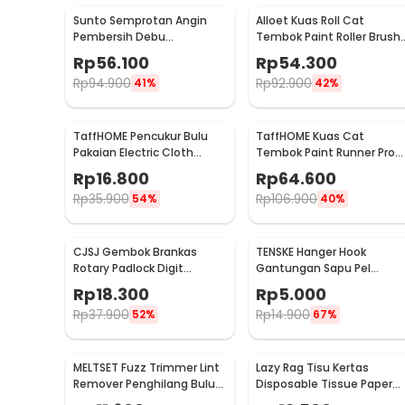
Sunto Semprotan Angin
Alloet Kuas Roll Cat
Pembersih Debu
Tembok Paint Roller Brush
Compressed Air Duster
8.5cm - HD-TVYQS
Rp
56.100
Rp
54.300
400ml - ST1003
Rp
94.900
Rp
92.900
41%
42%
TaffHOME Pencukur Bulu
TaffHOME Kuas Cat
Pakaian Electric Cloth
Tembok Paint Runner Pro
Fabric Shaver - FL-188
Roller - DY-526
Rp
16.800
Rp
64.600
Rp
35.900
Rp
106.900
54%
40%
CJSJ Gembok Brankas
TENSKE Hanger Hook
Rotary Padlock Digit
Gantungan Sapu Pel
Combination Padlock -
Multifungsi 1 PCS - GF-016
Rp
18.300
Rp
5.000
CH-209
Rp
37.900
Rp
14.900
52%
67%
MELTSET Fuzz Trimmer Lint
Lazy Rag Tisu Kertas
Remover Penghilang Bulu
Disposable Tissue Paper
Serat Kain - CV8805
Towel 1 Roll (50 Helai) -