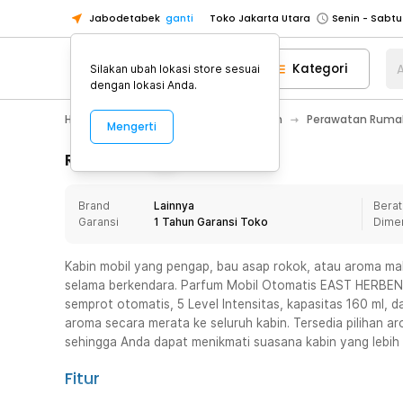
Jabodetabek
ganti
Toko Jakarta Utara
Toko Tangerang
Kategori
A
Silakan ubah lokasi store sesuai
Toko Cikupa
dengan lokasi Anda.
Pick n Go Jakarta Barat
Senin - J
Home Appliance
Perawatan Rumah
Perawatan Rumah
Mengerti
Pick n Go Bekasi
Senin - Jumat (08
Pick n Go Depok
Senin - Jumat (08
Rincian Produk
Toko Jakarta Pusat
Senin - Sabtu
Brand
Lainnya
Berat
Toko Jakarta Barat
Senin - Sabtu
Garansi
1 Tahun Garansi Toko
Dime
Toko Jakarta Utara
Toko Tangerang
Kabin mobil yang pengap, bau asap rokok, atau aroma 
selama berkendara. Parfum Mobil Otomatis EAST HERBEN 
Toko Cikupa
semprot otomatis, 5 Level Intensitas, kapasitas 160 ml,
Pick n Go Jakarta Barat
Senin - J
aroma secara merata ke seluruh kabin. Tersedia pilihan 
sehingga Anda dapat menikmati suasana kabin yang lebih 
Pick n Go Bekasi
Senin - Jumat (08
Pick n Go Depok
Senin - Jumat (08
Fitur