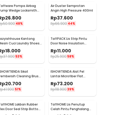
Taffware Pompa Airbag
Air Duster Semprotan
Pump Wedge Locksmith
Angin High Pressure 400ml
Tools Size L
Rp
26.800
Rp
37.600
Rp
50.900
Rp
66.900
48%
44%
Lazyishhouse Kantong
TaffPACK Lis Strip Pintu
Mesin Cuci Laundry Shoes
Door Noise Insulation
Washing Mesh Bag - 62319
Sealing Tape 5Mx3cm - B35
Rp
18.000
Rp
11.000
Rp
37.900
Rp
25.900
53%
58%
ISHOWTIENDA Sikat
ISHOWTIENDA Alat Pel
Pembersih Cleaning Brush
Lantai Microfiber Flat
Dispenser Sabun Air -
Flexible Head with Bucket -
Rp
20.700
Rp
73.200
S0026
FMI60
Rp
41.900
Rp
118.900
51%
39%
TaffHOME Lakban Rubber
TaffHOME Lis Penutup
Flex Door Seal Strip Bottom
Celah Pintu Penghalang
Waterproof 45mmx5M -
Debu Door Bottom Seal 1M