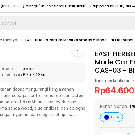
lat Kopi
umat (07:00 - 20:00), Sabtu - Minggu (08:00 - 20:00), Tutup pada Idul Fitri
Sele
 Lainnya
EAST HERBEN Parfum Mobil Otomatis 5 Mode Car Freshener 
:00 - 20:00), Sabtu - Minggu/ Libur Nasional (08:00 - 17:00)
Selengkapnya
:00 - 20:00), Sabtu - Minggu/ Libur Nasional (08:00 - 17:00)
EAST HERBE
Selengkapnya
Mode Car Fr
 (09:00-20:00), Minggu/Libur Nasional (12:00-20:00), Tutup pada Idul Fitri
Sele
CAS-03
-
B
 Produk
0.5 kg
 (09:00-20:00), Minggu/Libur Nasional (12:00-20:00), Tutup pada Idul Fitri
Sele
nsi Kemasan
9
x
9
x
15
cm
Belum ada ulasan
•
Rp
64.600
makanan dapat mengurangi kenyamanan
hadir sebagai car freshener dengan sistem
 dan baterai 180 mAh untuk menyebarkan
umat (07:00 - 20:00), Sabtu - Minggu (08:00 - 20:00), Tutup pada Idul Fitri
Sele
Pilihan Varian:
1
W
aroma sandalwood, blue endless, dan cologne
segar, nyaman, dan elegan setiap saat.
:00 - 20:00), Sabtu - Minggu/ Libur Nasional (08:00 - 17:00)
Selengkapnya
Blue
:00 - 20:00), Sabtu - Minggu/ Libur Nasional (08:00 - 17:00)
Selengkapnya