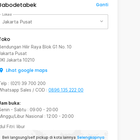
Jabodetabek
Ganti
Lokasi
Jakarta Pusat
Toko
Bendungan Hilir Raya Blok G1 No. 10
Jakarta Pusat
DKI Jakarta
10210
Lihat google maps
Telp
:
(021) 39 700 200
Whatsapp Sales / COD
:
0896 135 222 00
Jam buka:
Senin - Sabtu
:
09:00
-
20:00
Minggu/Libur Nasional
:
12:00
-
20:00
Idul Fitri
: libur
Selengkapnya
Beli langsung/self pickup di kota lainnya