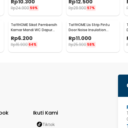
Rp
10.300
Rp
12.500
TP39
TP39
Rp
24.900
Rp
28.900
59%
57%
TaffHOME Sikat Pembersih
TaffHOME Lis Strip Pintu
p
Kamar Mandi WC Dapur
Door Noise Insulation
Sponge Brush - 8211
Dusting Tape
Rp
6.200
Rp
11.000
5Mx9mmx9mm - KK-061
Rp
16.900
Rp
25.900
64%
58%
ook
Ikuti Kami
Tiktok