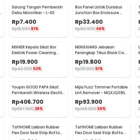
Sarung Tangan Pembersih
Box Panel Listrik Duradus
Debu Microfiber - L-30
Junction Box Enclosure
Waterproof 158x90mm -
Rp
7.400
Rp
33.400
B1589
Rp
18.900
Rp
60.900
61%
46%
MSHIER Kepala Sikat Bor
MENGXIANG Jebakan
Elektrik Power Cleaning
Perangkap Tikus Black Cat
Head 3 PCS - DB003
Mousetrap 2 PCS - JB56
Rp
19.900
Rp
19.800
Rp
40.900
Rp
39.900
52%
51%
Youpin GOOD PAPA Sikat
Mijia Fuzz Trimmer Portable
Pembersih Wireless Electric
Lint Remover - MQXJQ01KL
Cleaning - CL99
Rp
406.700
Rp
93.900
Rp
557.900
Rp
145.900
28%
36%
TaffHOME Lakban Rubber
TaffHOME Lakban Rubber
Flex Door Seal Strip Bottom
Flex Door Seal Strip Bottom
Waterproof 25mmx5M -
Waterproof 35mmx5M -