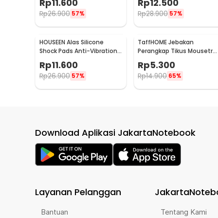
Rp
11.600
Rp
12.500
MB104P
Rp
26.900
Rp
28.900
57%
57%
HOUSEEN Alas Silicone
TaffHOME Jebakan
Shock Pads Anti-Vibration
Perangkap Tikus Mousetra
Mats 4 PCS - NY522
Sensitive - ZL-2021
Rp
11.600
Rp
5.300
Rp
26.900
Rp
14.900
57%
65%
Download Aplikasi JakartaNotebook
Layanan Pelanggan
JakartaNoteb
Bantuan
Tentang Kami