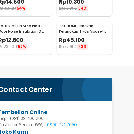
Rp
14.800
Rp
10.300
TP39
- LQ7
Rp
31.900
Rp
27.900
54%
64%
TaffHOME Lis Strip Pintu
TaffHOME Jebakan
Door Noise Insulation D
Perangkap Tikus Mousetrap
Tape 9x6mm 10M - KK-062
Cage - HU1999
Rp
12.600
Rp
45.100
Rp
28.900
Rp
77.900
57%
43%
Contact Center
Pembelian Online
Telp : (021) 39 700 200
Customer Service (WA) :
0899 721 7050
Toko Kami