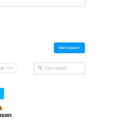
suai dengan kecocokan Anda. Aromanya
an percikan bergamot dan seawater,
 coconut, sandalwood, dan vanilla.
entuhan rempah cardamom di awal,
moss yang dalam serta elegan.
Beri Ulasan
ngan dominasi citrus seperti lemon,
rbal atau sedikit sentuhan woody.
1
(
0
)
Cari Ulasan
:
r Freshener 160ml - CAS-03
asan