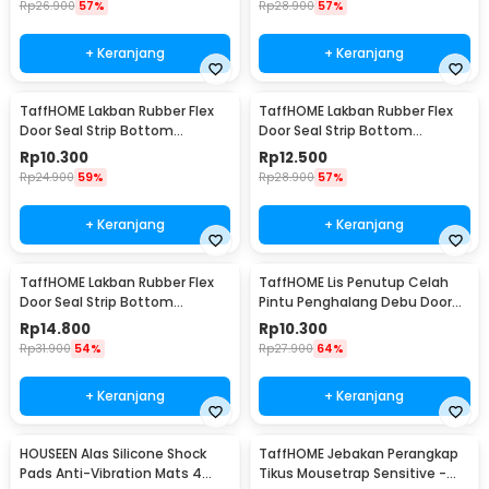
Rp
26.900
57%
Rp
28.900
57%
+ Keranjang
+ Keranjang
TaffHOME Lakban Rubber Flex
TaffHOME Lakban Rubber Flex
Door Seal Strip Bottom
Door Seal Strip Bottom
Waterproof 25mmx5M - TP39
Waterproof 35mmx5M - TP39
Rp
10.300
Rp
12.500
Rp
24.900
59%
Rp
28.900
57%
+ Keranjang
+ Keranjang
TaffHOME Lakban Rubber Flex
TaffHOME Lis Penutup Celah
Door Seal Strip Bottom
Pintu Penghalang Debu Door
Waterproof 45mmx5M - TP39
Bottom Seal 1M - LQ7
Rp
14.800
Rp
10.300
Rp
31.900
54%
Rp
27.900
64%
+ Keranjang
+ Keranjang
HOUSEEN Alas Silicone Shock
TaffHOME Jebakan Perangkap
Pads Anti-Vibration Mats 4
Tikus Mousetrap Sensitive -