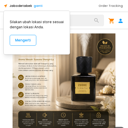
Jabodetabek
ganti
Order Tracking
Alat Kopi
Silakan ubah lokasi store sesuai
dengan lokasi Anda.
Mengerti