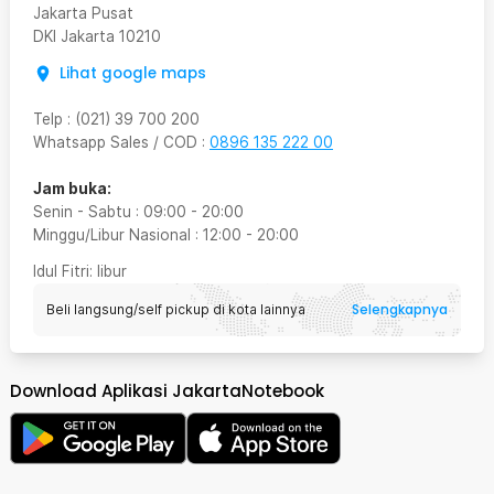
Jakarta Pusat
DKI Jakarta
10210
Lihat google maps
Telp
:
(021) 39 700 200
Whatsapp Sales / COD
:
0896 135 222 00
Jam buka:
Senin - Sabtu
:
09:00
-
20:00
Minggu/Libur Nasional
:
12:00
-
20:00
Idul Fitri
: libur
Selengkapnya
Beli langsung/self pickup di kota lainnya
Download Aplikasi JakartaNotebook