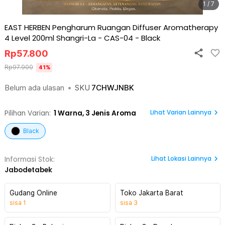
1 / 7
EAST HERBEN Pengharum Ruangan Diffuser Aromatherapy
4 Level 200ml Shangri-La - CAS-04
-
Black
Rp
57.800
Rp
97.900
41
%
Belum ada ulasan
•
SKU
7CHWJNBK
Lihat Varian Lainnya
Pilihan Varian:
1
Warna,
3 Jenis Aroma
Black
Lihat
Lokasi Lainnya
Informasi Stok:
Jabodetabek
Gudang Online
Toko Jakarta Barat
sisa
1
sisa
3