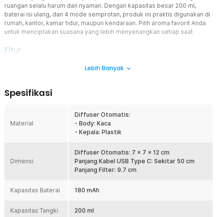
ruangan selalu harum dan nyaman. Dengan kapasitas besar 200 ml,
baterai isi ulang, dan 4 mode semprotan, produk ini praktis digunakan di
rumah, kantor, kamar tidur, maupun kendaraan. Pilih aroma favorit Anda
untuk menciptakan suasana yang lebih menyenangkan setiap saat.
Fitur
4 Mode Semprotan
Lebih Banyak
Tersedia 4 mode penyemprotan yang dapat disesuaikan dengan
kebutuhan ruangan. Anda bisa memilih interval hemat hingga mode
Spesifikasi
semprot terus-menerus untuk aroma lebih intens. Pengaturan ini
membuat diffuser otomatis lebih fleksibel untuk penggunaan harian.
Diffuser Otomatis:
Spray Halus dan Merata
Material
- Body: Kaca
Sistem semprot menghasilkan partikel aroma yang halus sehingga
- Kepala: Plastik
penyebaran wangi lebih cepat dan merata. Membantu menetralisir
bau asap, bau makanan, maupun kelembapan dalam waktu singkat.
Ruangan terasa lebih segar dan nyaman.
Diffuser Otomatis: 7 x 7 x 12 cm
Dimensi
Panjang Kabel USB Type C: Sekitar 50 cm
Baterai Bawaan 180 mAh
Panjang Filter: 9.7 cm
Menggunakan baterai internal 180 mAh yang dapat diisi ulang
sehingga lebih praktis tanpa kabel rumit. Cocok ditempatkan di
Kapasitas Baterai
180 mAh
berbagai sudut ruangan tanpa bergantung pada colokan listrik.
Konsumsi daya efisien untuk penggunaan stabil.
Kapasitas Tangki
200 ml
Kapasitas 200 ml Tahan Lama