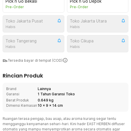
Pick n Go Bekasi
Pick n Go Depok
Pre-Order
Pre-Order
Toko Jakarta Pusat
Toko Jakarta Utara
Habis
Habis
Toko Tangerang
Toko Cikupa
Habis
Habis
Tersedia bayar di tempat (COD)
Rincian Produk
Brand
Lainnya
Garansi
1 Tahun Garansi Toko
Berat Produk
0.649 kg
Dimensi Kemasan
10
x
9
x
14
cm
Ruangan terasa pengap, bau asap, atau aroma kurang segar tentu
mengganggu kenyamanan sehari-hari. Kini hadir EAST HERBEN diffuser
otomatis yang mampu menyemprotkan aroma secara otomatis agar