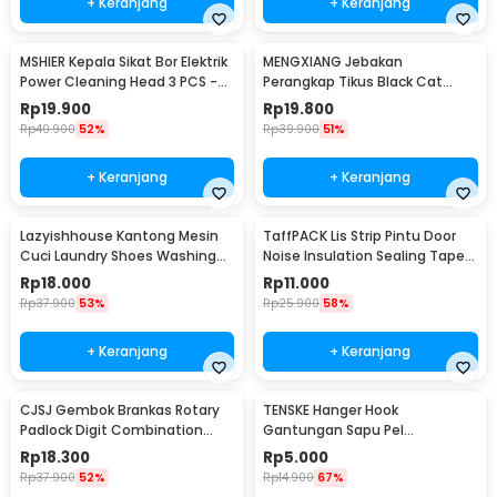
+ Keranjang
+ Keranjang
MSHIER Kepala Sikat Bor Elektrik
MENGXIANG Jebakan
Power Cleaning Head 3 PCS -
Perangkap Tikus Black Cat
DB003
Mousetrap 2 PCS - JB56
Rp
19.900
Rp
19.800
Rp
40.900
52%
Rp
39.900
51%
+ Keranjang
+ Keranjang
Lazyishhouse Kantong Mesin
TaffPACK Lis Strip Pintu Door
Cuci Laundry Shoes Washing
Noise Insulation Sealing Tape
Mesh Bag - 62319
5Mx3cm - B35
Rp
18.000
Rp
11.000
Rp
37.900
53%
Rp
25.900
58%
+ Keranjang
+ Keranjang
CJSJ Gembok Brankas Rotary
TENSKE Hanger Hook
Padlock Digit Combination
Gantungan Sapu Pel
Padlock - CH-209
Multifungsi 1 PCS - GF-016
Rp
18.300
Rp
5.000
Rp
37.900
52%
Rp
14.900
67%