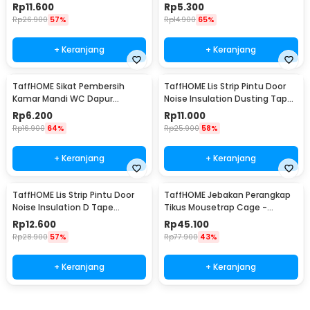
PCS - NY522
ZL-2021
Rp
11.600
Rp
5.300
Rp
26.900
57%
Rp
14.900
65%
+ Keranjang
+ Keranjang
TaffHOME Sikat Pembersih
TaffHOME Lis Strip Pintu Door
Kamar Mandi WC Dapur
Noise Insulation Dusting Tape
Sponge Brush - 8211
5Mx9mmx9mm - KK-061
Rp
6.200
Rp
11.000
Rp
16.900
64%
Rp
25.900
58%
+ Keranjang
+ Keranjang
TaffHOME Lis Strip Pintu Door
TaffHOME Jebakan Perangkap
Noise Insulation D Tape
Tikus Mousetrap Cage -
9x6mm 10M - KK-062
HU1999
Rp
12.600
Rp
45.100
Rp
28.900
57%
Rp
77.900
43%
+ Keranjang
+ Keranjang