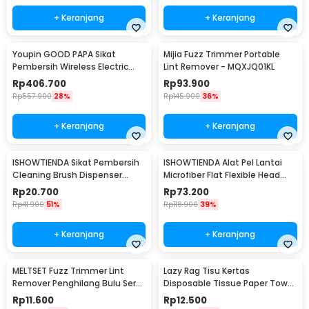
+ Keranjang
+ Keranjang
Youpin GOOD PAPA Sikat
Mijia Fuzz Trimmer Portable
Pembersih Wireless Electric
Lint Remover - MQXJQ01KL
Cleaning - CL99
Rp
406.700
Rp
93.900
Rp
557.900
28%
Rp
145.900
36%
+ Keranjang
+ Keranjang
ISHOWTIENDA Sikat Pembersih
ISHOWTIENDA Alat Pel Lantai
Cleaning Brush Dispenser
Microfiber Flat Flexible Head
Sabun Air - S0026
with Bucket - FMI60
Rp
20.700
Rp
73.200
Rp
41.900
51%
Rp
118.900
39%
+ Keranjang
+ Keranjang
MELTSET Fuzz Trimmer Lint
Lazy Rag Tisu Kertas
Remover Penghilang Bulu Serat
Disposable Tissue Paper Towel
Kain - CV8805
1 Roll (50 Helai) - MB104P
Rp
11.600
Rp
12.500