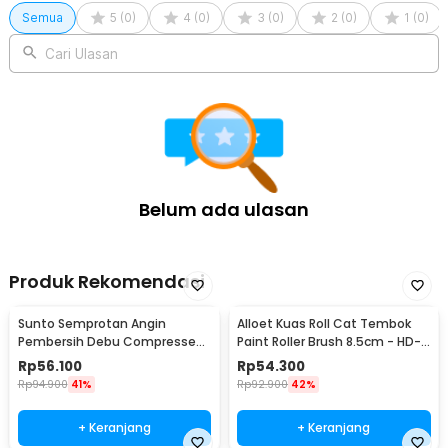
1 x Panduan Penggunaan
Semua
5
(
0
)
4
(
0
)
3
(
0
)
2
(
0
)
1
(
0
)
Cari Ulasan
Belum ada ulasan
Produk Rekomendasi
Sunto Semprotan Angin
Alloet Kuas Roll Cat Tembok
Pembersih Debu Compressed
Paint Roller Brush 8.5cm - HD-
Air Duster 400ml - ST1003
TVYQS
Rp
56.100
Rp
54.300
Rp
94.900
41%
Rp
92.900
42%
+ Keranjang
+ Keranjang