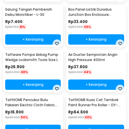
Sarung Tangan Pembersih
Box Panel Listrik Duradus
Debu Microfiber - L-30
Junction Box Enclosure
Waterproof 158x90mm - B1589
Rp
7.400
Rp
33.400
Rp
18.900
61%
Rp
60.900
46%
+ Keranjang
+ Keranjang
Taffware Pompa Airbag Pump
Air Duster Semprotan Angin
Wedge Locksmith Tools Size L
High Pressure 400ml
Rp
26.800
Rp
37.600
Rp
50.900
48%
Rp
66.900
44%
+ Keranjang
+ Keranjang
TaffHOME Pencukur Bulu
TaffHOME Kuas Cat Tembok
Pakaian Electric Cloth Fabric
Paint Runner Pro Roller - DY-
Shaver - FL-188
526
Rp
16.800
Rp
64.600
Rp
35.900
54%
Rp
106.900
40%