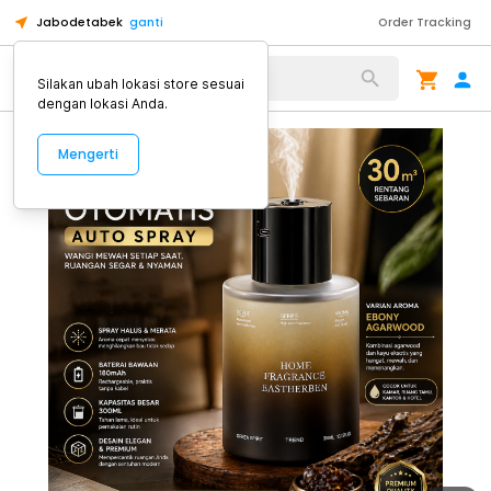
Jabodetabek
ganti
Order Tracking
Alat Kopi
Silakan ubah lokasi store sesuai
dengan lokasi Anda.
Mengerti