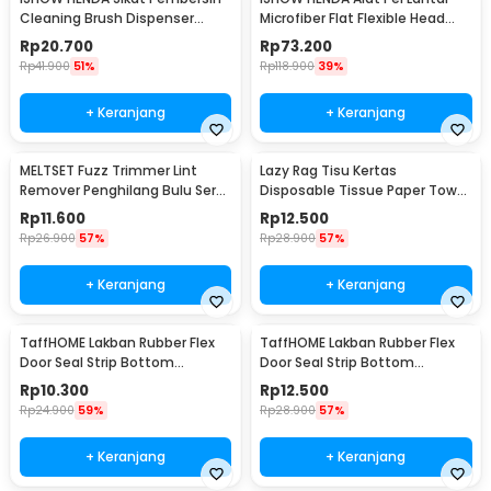
Cleaning Brush Dispenser
Microfiber Flat Flexible Head
Sabun Air - S0026
with Bucket - FMI60
Rp
20.700
Rp
73.200
Rp
41.900
51%
Rp
118.900
39%
+ Keranjang
+ Keranjang
MELTSET Fuzz Trimmer Lint
Lazy Rag Tisu Kertas
Remover Penghilang Bulu Serat
Disposable Tissue Paper Towel
Kain - CV8805
1 Roll (50 Helai) - MB104P
Rp
11.600
Rp
12.500
Rp
26.900
57%
Rp
28.900
57%
+ Keranjang
+ Keranjang
TaffHOME Lakban Rubber Flex
TaffHOME Lakban Rubber Flex
Door Seal Strip Bottom
Door Seal Strip Bottom
Waterproof 25mmx5M - TP39
Waterproof 35mmx5M - TP39
Rp
10.300
Rp
12.500
Rp
24.900
59%
Rp
28.900
57%
+ Keranjang
+ Keranjang