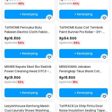
Rp
50.900
48%
Rp
66.900
44%
+ Keranjang
+ Keranjang
TaffHOME Pencukur Bulu
TaffHOME Kuas Cat Tembok
Pakaian Electric Cloth Fabric
Paint Runner Pro Roller - DY-
Shaver - FL-188
526
Rp
16.800
Rp
64.600
Rp
35.900
54%
Rp
106.900
40%
+ Keranjang
+ Keranjang
MSHIER Kepala Sikat Bor Elektrik
MENGXIANG Jebakan
Power Cleaning Head 3 PCS -
Perangkap Tikus Black Cat
DB003
Mousetrap 2 PCS - JB56
Rp
19.900
Rp
19.800
Rp
40.900
52%
Rp
39.900
51%
+ Keranjang
+ Keranjang
Lazyishhouse Kantong Mesin
TaffPACK Lis Strip Pintu Door
Cuci Laundry Shoes Washing
Noise Insulation Sealing Tape