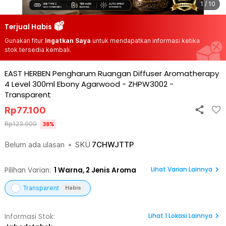
1 / 10
Terjual Habis
Gunakan fitur
Ingatkan Saya
untuk mendapatkan informasi ketika
stok tersedia kembali.
EAST HERBEN Pengharum Ruangan Diffuser Aromatherapy
4 Level 300ml Ebony Agarwood - ZHPW3002
-
Transparent
Rp
77.100
Rp
123.900
38
%
Belum ada ulasan
•
SKU
7CHWJTTP
Lihat Varian Lainnya
Pilihan Varian:
1
Warna,
2 Jenis Aroma
Transparent
Habis
Lihat
1
Lokasi Lainnya
Informasi Stok: