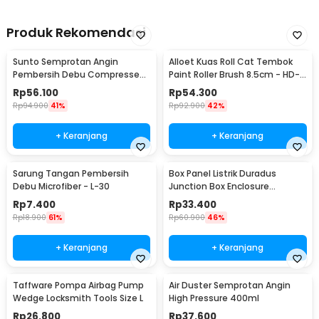
Produk Rekomendasi
Sunto Semprotan Angin
Alloet Kuas Roll Cat Tembok
Pembersih Debu Compressed
Paint Roller Brush 8.5cm - HD-
Air Duster 400ml - ST1003
TVYQS
Rp
56.100
Rp
54.300
Rp
94.900
41%
Rp
92.900
42%
+ Keranjang
+ Keranjang
Sarung Tangan Pembersih
Box Panel Listrik Duradus
Debu Microfiber - L-30
Junction Box Enclosure
Waterproof 158x90mm - B1589
Rp
7.400
Rp
33.400
Rp
18.900
61%
Rp
60.900
46%
+ Keranjang
+ Keranjang
Taffware Pompa Airbag Pump
Air Duster Semprotan Angin
Wedge Locksmith Tools Size L
High Pressure 400ml
Rp
26.800
Rp
37.600