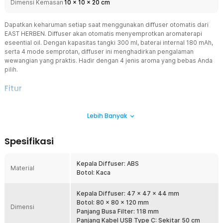
Dimensi Kemasan
10
x
10
x
20
cm
Dapatkan keharuman setiap saat menggunakan diffuser otomatis dari
EAST HERBEN. Diffuser akan otomatis menyemprotkan aromaterapi
eseential oil. Dengan kapasitas tangki 300 ml, baterai internal 180 mAh,
serta 4 mode semprotan, diffuser ini menghadirkan pengalaman
wewangian yang praktis. Hadir dengan 4 jenis aroma yang bebas Anda
pilih.
Fitur
4 Mode Semprotan
Lebih Banyak
Tersedia 4 mode penyemprotan yang bisa Anda pilih. Mode 1
semprot 2 detik tiap 2 menit, mode 2 semprot 2 detik tiap 5 menit,
mode 3 semprot 2 detik tiap 15 menit, dan mode 4 semprot terus-
Spesifikasi
menerus.
Spray Halus dan Merata
Kepala Diffuser: ABS
Sistem semprot menghasilkan partikel aroma halus sehingga
Material
Botol: Kaca
penyebaran lebih cepat dan efektif. Membantu menetralisir bau
asap, makanan, maupun kelembapan hanya dalam beberapa saat.
Kepala Diffuser: 47 x 47 x 44 mm
Baterai Bawaan 180 mAh
Botol: 80 x 80 x 120 mm
Dimensi
Menggunakan baterai 180 mAh yang dapat diisi ulang untuk
Panjang Busa Filter: 118 mm
operasional praktis tanpa kabel rumit. Konsumsi daya efisien
Panjang Kabel USB Type C: Sekitar 50 cm