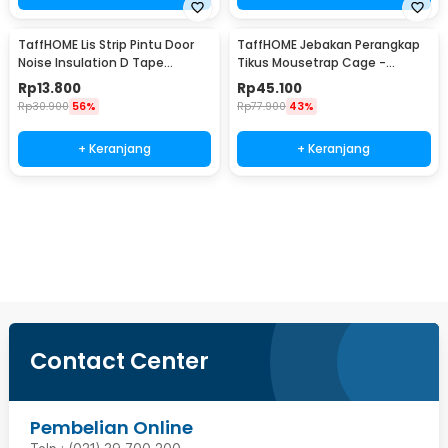
TaffHOME Lis Strip Pintu Door
TaffHOME Jebakan Perangkap
Noise Insulation D Tape
Tikus Mousetrap Cage -
9x6mm 10M - KK-062
HU1999
Rp
13.800
Rp
45.100
Rp
30.900
56%
Rp
77.900
43%
+ Keranjang
+ Keranjang
Ingatkan Saya
Contact Center
Pembelian Online