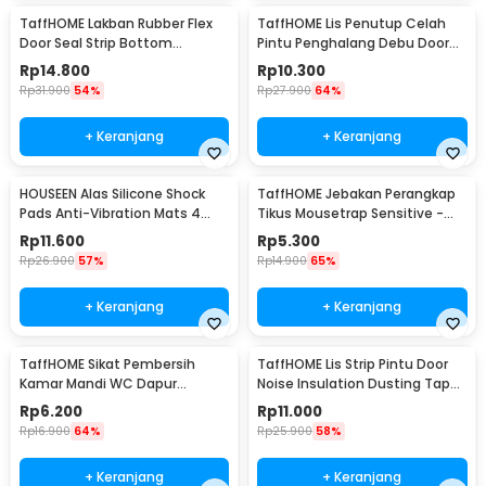
TaffHOME Lakban Rubber Flex
TaffHOME Lis Penutup Celah
Door Seal Strip Bottom
Pintu Penghalang Debu Door
Waterproof 45mmx5M - TP39
Bottom Seal 1M - LQ7
Rp
14.800
Rp
10.300
Rp
31.900
54%
Rp
27.900
64%
+ Keranjang
+ Keranjang
HOUSEEN Alas Silicone Shock
TaffHOME Jebakan Perangkap
Pads Anti-Vibration Mats 4
Tikus Mousetrap Sensitive -
PCS - NY522
ZL-2021
Rp
11.600
Rp
5.300
Rp
26.900
57%
Rp
14.900
65%
+ Keranjang
+ Keranjang
TaffHOME Sikat Pembersih
TaffHOME Lis Strip Pintu Door
Kamar Mandi WC Dapur
Noise Insulation Dusting Tape
Sponge Brush - 8211
5Mx9mmx9mm - KK-061
Rp
6.200
Rp
11.000
Rp
16.900
64%
Rp
25.900
58%
+ Keranjang
+ Keranjang