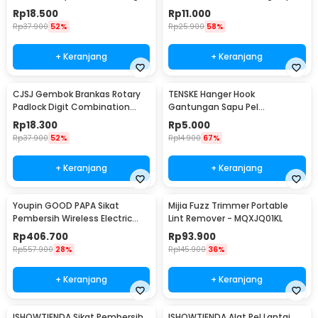
Mesh Bag - 62319
5Mx3cm - B35
Rp
18.500
Rp
11.000
Rp
37.900
52%
Rp
25.900
58%
+ Keranjang
+ Keranjang
CJSJ Gembok Brankas Rotary
TENSKE Hanger Hook
Padlock Digit Combination
Gantungan Sapu Pel
Padlock - CH-209
Multifungsi 1 PCS - GF-016
Rp
18.300
Rp
5.000
Rp
37.900
52%
Rp
14.900
67%
+ Keranjang
+ Keranjang
Youpin GOOD PAPA Sikat
Mijia Fuzz Trimmer Portable
Pembersih Wireless Electric
Lint Remover - MQXJQ01KL
Cleaning - CL99
Rp
406.700
Rp
93.900
Rp
557.900
28%
Rp
145.900
36%
+ Keranjang
+ Keranjang
ISHOWTIENDA Sikat Pembersih
ISHOWTIENDA Alat Pel Lantai