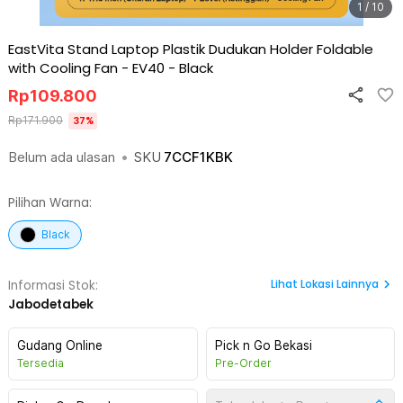
1 / 10
EastVita Stand Laptop Plastik Dudukan Holder Foldable
with Cooling Fan - EV40
-
Black
Rp
109.800
Rp
171.900
37
%
Belum ada ulasan
•
SKU
7CCF1KBK
Pilihan Warna:
Black
Lihat
Lokasi Lainnya
Informasi Stok:
Jabodetabek
Gudang Online
Pick n Go Bekasi
Tersedia
Pre-Order