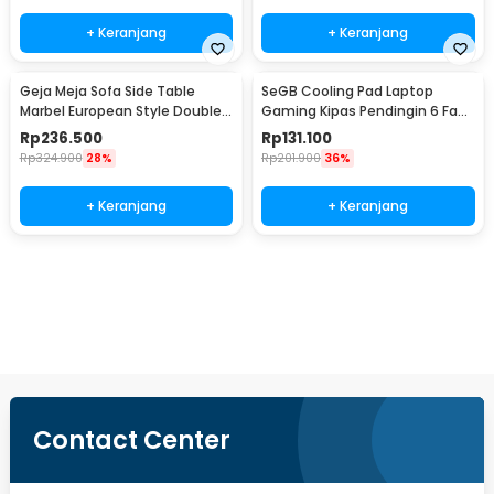
+ Keranjang
+ Keranjang
Geja Meja Sofa Side Table
SeGB Cooling Pad Laptop
Marbel European Style Double
Gaming Kipas Pendingin 6 Fan
Layer - H81
17 Inch - S6
Rp
236.500
Rp
131.100
Rp
324.900
28%
Rp
201.900
36%
+ Keranjang
+ Keranjang
Beli Sekarang
Contact Center