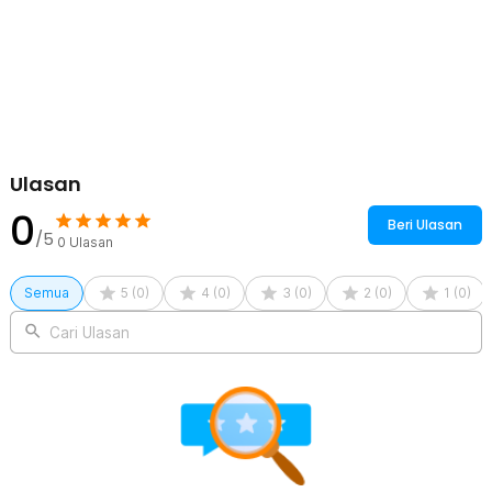
Ulasan
0
Beri Ulasan
/5
0
Ulasan
Semua
5
(
0
)
4
(
0
)
3
(
0
)
2
(
0
)
1
(
0
)
Cari Ulasan