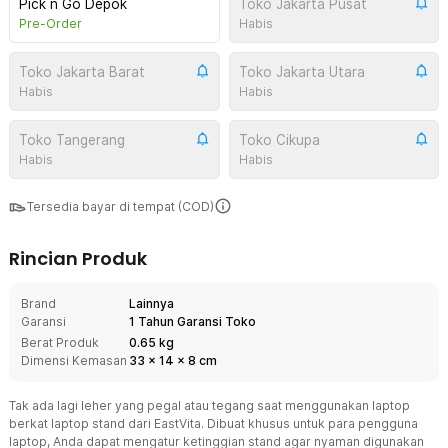
Pick n Go Depok
Toko Jakarta Pusat
Pre-Order
Habis
Toko Jakarta Barat
Toko Jakarta Utara
Habis
Habis
Toko Tangerang
Toko Cikupa
Habis
Habis
Tersedia bayar di tempat (COD)
Rincian Produk
Brand
Lainnya
Garansi
1 Tahun Garansi Toko
Berat Produk
0.65 kg
Dimensi Kemasan
33
x
14
x
8
cm
Tak ada lagi leher yang pegal atau tegang saat menggunakan laptop
berkat laptop stand dari EastVita. Dibuat khusus untuk para pengguna
laptop, Anda dapat mengatur ketinggian stand agar nyaman digunakan