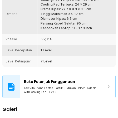
stand laptop tetap stabil selama digunakan.
Cooling Pad Terbuka: 24 x 29 cm
Frame Kipas: 22.7 x 8.3 x 3.5 cm
Ukuran Universal untuk Semua
Dimensi
Tinggi Maksimal: 9.5-17 cm
Menawarkan ukuran universal, gunakan stand laptop untuk
Diameter Kipas: 6.3 cm
meletakkan berbagai barang. Mulai dari smartphone, tablet, buku,
Panjang Kabel: Sekitar 95 cm
hingga lapstop 17.3 Inch, semua bisa Anda letakkan di atas stand
Kecocokan Laptop: 11 - 17.3 Inch
ini.
Voltase
5 V, 2 A
Kelengkapan Produk
Level Kecepatan
Rincian yang Anda dapatkan untuk pembelian produk ini:
1 Level
1 x EastVita Stand Laptop Plastik Dudukan Holder Foldable with
Cooling Fan - EV40
Level Ketinggian
7 Level
1 x Kabel USB Type C
1 x Panduan Penggunaan
Buku Petunjuk Penggunaan
EastVita Stand Laptop Plastik Dudukan Holder Foldable
with Cooling Fan - EV40
Galeri