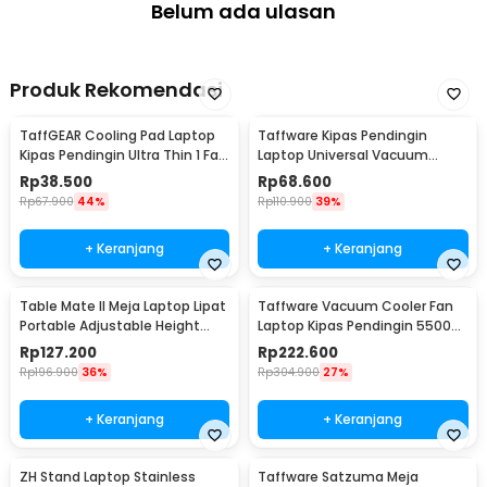
Belum ada ulasan
Produk Rekomendasi
TaffGEAR Cooling Pad Laptop
Taffware Kipas Pendingin
Kipas Pendingin Ultra Thin 1 Fan
Laptop Universal Vacuum
14 Inch - V19
Cooler 3000RPM 2W 5V - ICE
Rp
38.500
Rp
68.600
FANIII
Rp
67.900
44%
Rp
110.900
39%
+ Keranjang
+ Keranjang
Table Mate II Meja Laptop Lipat
Taffware Vacuum Cooler Fan
Portable Adjustable Height
Laptop Kipas Pendingin 5500
51x39.5cm - TM2
RPM 5V - LC06
Rp
127.200
Rp
222.600
Rp
196.900
36%
Rp
304.900
27%
+ Keranjang
+ Keranjang
ZH Stand Laptop Stainless
Taffware Satzuma Meja