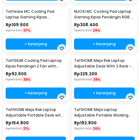
Taffware MC Cooling Pad
NUOXI MC Cooling Pad Laptop
Laptop Gaming Kipas
Gaming Kipas Pendingin RGB 2
Pendingin 6 Fan 15.6 Inch - Q3
Fan 18 Inch - X500
Rp
109.600
Rp
308.400
Rp
173.900
37%
Rp
422.900
28%
+ Keranjang
+ Keranjang
TaffGEAR Cooling Pad Laptop
TaffHOME Meja Rak Laptop
Kipas Pendingin 2 Fan with
Adjustable Desk With 2 Rack -
Knob Speed - Q100
ND03
Rp
92.600
Rp
225.200
Rp
143.900
36%
Rp
308.900
28%
+ Keranjang
+ Keranjang
TaffHOME Meja Rak Laptop
TaffHOME Meja Laptop
Adjustable Portable Desk with 1
Adjustable Portable Working
Rack - ND03
Desk 3 Layer 60x40cm - ND04
Rp
154.800
Rp
192.800
Rp
194.900
21%
Rp
257.900
26%