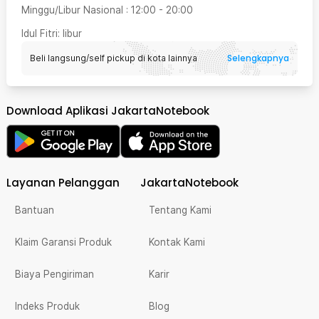
Minggu/Libur Nasional
:
12:00
-
20:00
Idul Fitri
: libur
Selengkapnya
Beli langsung/self pickup di kota lainnya
Download Aplikasi JakartaNotebook
Layanan Pelanggan
JakartaNotebook
Bantuan
Tentang Kami
Klaim Garansi Produk
Kontak Kami
Biaya Pengiriman
Karir
Indeks Produk
Blog