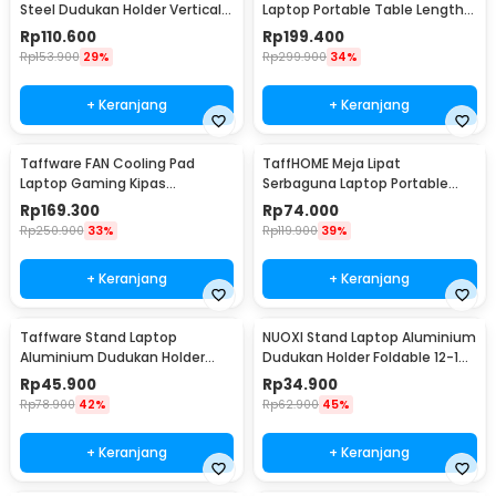
Steel Dudukan Holder Vertical
Laptop Portable Table Length
Gravity - ZH005
42x26cm - Z19
Rp
110.600
Rp
199.400
Rp
153.900
29%
Rp
299.900
34%
+ Keranjang
+ Keranjang
Taffware FAN Cooling Pad
TaffHOME Meja Lipat
Laptop Gaming Kipas
Serbaguna Laptop Portable
Pendingin 5 Fan 17 Inch - K5
Desk Minimalist Design - BO60
Rp
169.300
Rp
74.000
Rp
250.900
33%
Rp
119.900
39%
+ Keranjang
+ Keranjang
Taffware Stand Laptop
NUOXI Stand Laptop Aluminium
Aluminium Dudukan Holder
Dudukan Holder Foldable 12-17
Foldable Portable - IV012
Inch - N3
Rp
45.900
Rp
34.900
Rp
78.900
42%
Rp
62.900
45%
+ Keranjang
+ Keranjang