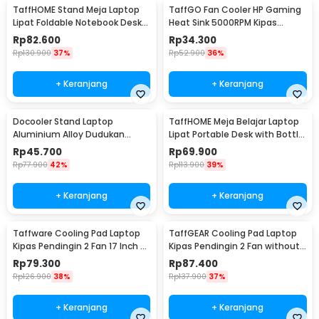
TaffHOME Stand Meja Laptop
TaffGO Fan Cooler HP Gaming
Lipat Foldable Notebook Desk
Heat Sink 5000RPM Kipas
Table - BC60
Pendingin 5V - H-15
Rp
82.600
Rp
34.300
Rp
130.900
37%
Rp
52.900
36%
+ Keranjang
+ Keranjang
Docooler Stand Laptop
TaffHOME Meja Belajar Laptop
Aluminium Alloy Dudukan
Lipat Portable Desk with Bottle
Holder Foldable 7 Level - N7
Hole - L62
Rp
45.700
Rp
69.900
Rp
77.900
42%
Rp
113.900
39%
+ Keranjang
+ Keranjang
Taffware Cooling Pad Laptop
TaffGEAR Cooling Pad Laptop
Kipas Pendingin 2 Fan 17 Inch -
Kipas Pendingin 2 Fan without
N99
Knob Speed - Q100
Rp
79.300
Rp
87.400
Rp
126.900
38%
Rp
137.900
37%
+ Keranjang
+ Keranjang