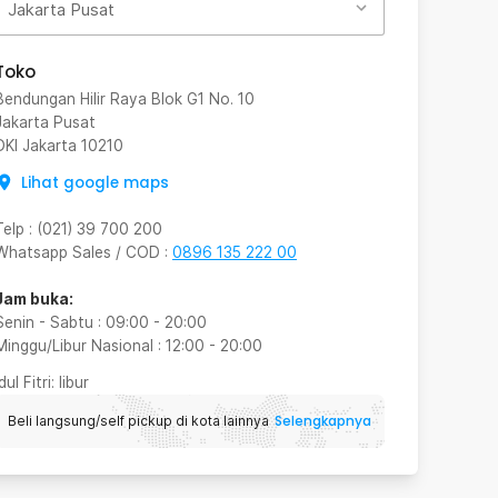
Jakarta Pusat
Toko
Bendungan Hilir Raya Blok G1 No. 10
Jakarta Pusat
DKI Jakarta
10210
Lihat google maps
Telp
:
(021) 39 700 200
Whatsapp Sales / COD
:
0896 135 222 00
Jam buka:
Senin - Sabtu
:
09:00
-
20:00
Minggu/Libur Nasional
:
12:00
-
20:00
Idul Fitri
: libur
Selengkapnya
Beli langsung/self pickup di kota lainnya