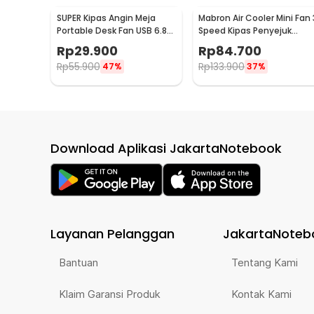
SUPER Kipas Angin Meja
Mabron Air Cooler Mini Fan 
Portable Desk Fan USB 6.8
Speed Kipas Penyejuk
Inch 3W - M9
Ruangan 600ml 10W 5V -
Rp
29.900
Rp
84.700
MB-60
Rp
55.900
Rp
133.900
47%
37%
Download Aplikasi JakartaNotebook
Layanan Pelanggan
JakartaNoteb
Bantuan
Tentang Kami
Klaim Garansi Produk
Kontak Kami