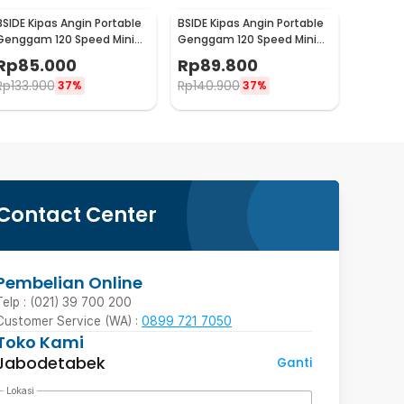
BSIDE Kipas Angin Portable
BSIDE Kipas Angin Portable
Genggam 120 Speed Mini
Genggam 120 Speed Mini
Cooling Fan 2000mAh - M6
Cooling Fan 2000mAh - M8
Rp
85.000
Rp
89.800
Rp
133.900
Rp
140.900
37%
37%
Contact Center
Pembelian Online
Telp : (021) 39 700 200
Customer Service (WA) :
0899 721 7050
Toko Kami
Jabodetabek
Ganti
Lokasi