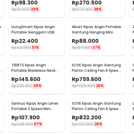
Rp
98.300
Rp
270.500
Rp
151.900
Rp
370.900
36%
28%
e
LivingSmart Kipas Angin
Alloet Kipas Angin Portable
Portable Genggam USB
Gantung Hanging Mini
Mini Cooling Fan 1200mAh -
Cooling Fan 1800mAh -
Rp
22.400
Rp
88.000
SS-2
DQ203
Rp
44.900
Rp
137.900
51%
37%
TIEIRTS Kipas Angin
SOVE Kipas Angin Gantung
B
Portable Bladeless Neck
Plafon Ceiling Fan 6 Speed
Mini Cooling Fan 5000mAh
Reversible 52 Inch - FS2007
Rp
145.600
Rp
759.600
- H12
Rp
220.900
Rp
1.025.900
35%
26%
e
Sanhuo Kipas Angin Leher
SOVE Kipas Angin Gantung
Portable 3 Speed Mini
Plafon Ceiling Fan 6 Speed
1
Cooling Fan 1800mAh - 350
LED 52 Inch - FS2008
Rp
107.900
Rp
832.200
Rp
248.000
Rp
1.123.900
57%
26%