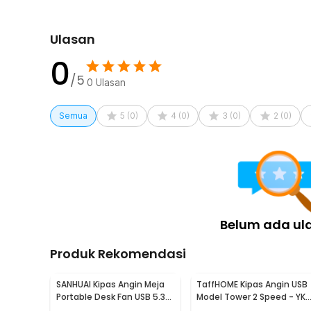
Ulasan
0
/5
0
Ulasan
Semua
5
(
0
)
4
(
0
)
3
(
0
)
2
(
0
)
Belum ada ul
Produk Rekomendasi
SANHUAI Kipas Angin Meja
TaffHOME Kipas Angin USB
Portable Desk Fan USB 5.3
Model Tower 2 Speed - YK-
Inch 2.5W - A18
1208