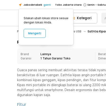
Jabodetabek
ganti
Toko Jakarta Utara
Toko Tangerang
Kategori
A
Silakan ubah lokasi store sesuai
Toko Cikupa
dengan lokasi Anda.
Pick n Go Jakarta Barat
Senin - J
PC & Laptop
Aksesoris USB
Kipas USB
Eathtia Kip
Mengerti
Pick n Go Bekasi
Senin - Jumat (08
Pick n Go Depok
Senin - Jumat (08
Rincian Produk
Toko Jakarta Pusat
Senin - Sabtu
Brand
Lainnya
Berat
Toko Jakarta Barat
Senin - Sabtu
Garansi
1 Tahun Garansi Toko
Dime
Toko Jakarta Utara
Toko Tangerang
Cuaca panas sering membuat aktivitas terasa tidak nyama
beraktivitas di luar ruangan. Eathtia kipas angin portable 
Toko Cikupa
kombinasi kipas genggam, kipas pendingin, dan fitur kom
Pick n Go Jakarta Barat
Senin - J
Kipas mini portable ini dilengkapi baterai isi ulang 2200 
multifungsi untuk smartphone. Desain ergonomis dan be
Pick n Go Bekasi
Senin - Jumat (08
digunakan kapan saja.
Pick n Go Depok
Senin - Jumat (08
Fitur