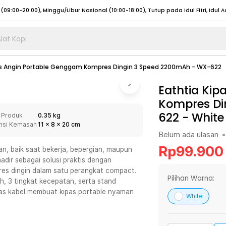
lat Kopi
umat (07:00 - 20:00), Sabtu - Minggu (08:00 - 20:00), Tutup pada Idul Fitri
Sele
as Angin Portable Genggam Kompres Dingin 3 Speed 2200mAh - WX-622
:00 - 20:00), Sabtu - Minggu/ Libur Nasional (08:00 - 17:00)
Selengkapnya
:00 - 20:00), Sabtu - Minggu/ Libur Nasional (08:00 - 17:00)
Eathtia Ki
Selengkapnya
Kompres Di
 (09:00-20:00), Minggu/Libur Nasional (12:00-20:00), Tutup pada Idul Fitri
Sele
622
-
White
 Produk
0.35 kg
 (09:00-20:00), Minggu/Libur Nasional (12:00-20:00), Tutup pada Idul Fitri
Sele
nsi Kemasan
11
x
8
x
20
cm
Belum ada ulasan
•
Rp
99.900
n, baik saat bekerja, bepergian, maupun
hadir sebagai solusi praktis dengan
pres dingin dalam satu perangkat compact.
umat (07:00 - 20:00), Sabtu - Minggu (08:00 - 20:00), Tutup pada Idul Fitri
Sele
Pilihan Warna:
mAh, 3 tingkat kecepatan, serta stand
bas kabel membuat kipas portable nyaman
:00 - 20:00), Sabtu - Minggu/ Libur Nasional (08:00 - 17:00)
Selengkapnya
White
:00 - 20:00), Sabtu - Minggu/ Libur Nasional (08:00 - 17:00)
Selengkapnya