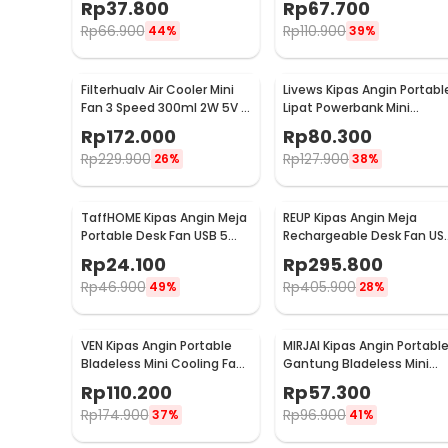
Rp
37.800
Rp
67.700
Rp
66.900
Rp
110.900
44%
39%
Filterhualv Air Cooler Mini
Livews Kipas Angin Portabl
Fan 3 Speed 300ml 2W 5V -
Lipat Powerbank Mini
M201
Cooling Fan 3000mAh - F3
Rp
172.000
Rp
80.300
Rp
229.900
Rp
127.900
26%
38%
TaffHOME Kipas Angin Meja
REUP Kipas Angin Meja
Portable Desk Fan USB 5
Rechargeable Desk Fan US
Inch 2.5W - YZ-007
7 Inch 10000mAh - DQ212
Rp
24.100
Rp
295.800
Rp
46.900
Rp
405.900
49%
28%
VEN Kipas Angin Portable
MIRJAI Kipas Angin Portabl
Bladeless Mini Cooling Fan
Gantung Bladeless Mini
Power Bank 3000mAh - 348
Cooling Fan 1200mAh - 617
Rp
110.200
Rp
57.300
Rp
174.900
Rp
96.900
37%
41%