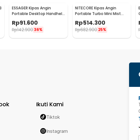
3
ESSAGER Kipas Angin
NITECORE Kipas Angin
Portable Desktop Handheld
Portable Turbo Mini Mist
Mini Cooling Fan 1200mAh -
Cooling Fan 3500 mAh -
Rp
91.600
Rp
514.300
F-055
izzCool 30
Rp
142.900
Rp
682.900
36%
25%
ook
Ikuti Kami
Tiktok
Instagram