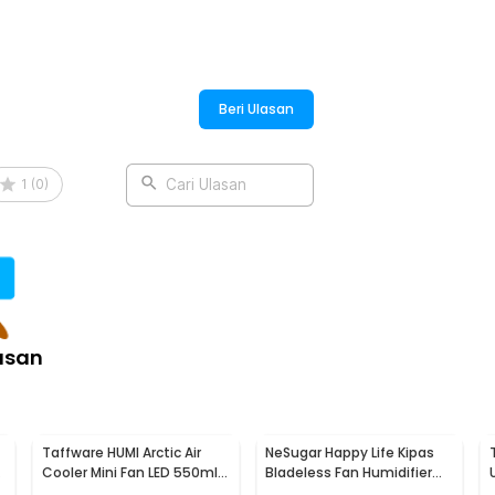
Beri Ulasan
1
(
0
)
Cari Ulasan
asan
Taffware HUMI Arctic Air
NeSugar Happy Life Kipas
Cooler Mini Fan LED 550ml
Bladeless Fan Humidifier
8W 5V - AA-MC4
Mist LED - R011