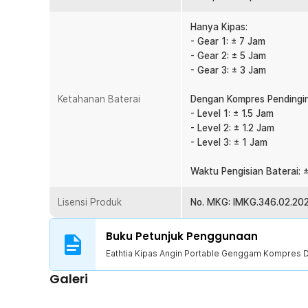
dan modern. Anda dapat menggunakan kipas tanpa repot 
Desain Ringkas dan Mudah Dibawa
Hanya Kipas:
Bentuknya yang kompak membuat kipas mudah digeng
- Gear 1: ± 7 Jam
Bobot ringan membuat kipas pendingin nyaman diguna
- Gear 2: ± 5 Jam
untuk travelling, kantor, belajar, makeup, hingga aktivit
- Gear 3: ± 3 Jam
Bebas Kabel Lebih Fleksibel
Ketahanan Baterai
Dengan Kompres Pendingin
Kipas portable dapat digunakan secara cordless sehing
- Level 1: ± 1.5 Jam
Tidak perlu bergantung pada colokan listrik saat ingin me
- Level 2: ± 1.2 Jam
membuat kipas mini cocok untuk indoor maupun outdoo
- Level 3: ± 1 Jam
Kelengkapan Produk
Waktu Pengisian Baterai: 
Rincian yang Anda dapatkan untuk pembelian produk ini
Lisensi Produk
1 x Eathtia Kipas Angin Portable Genggam Kompres
No. MKG: IMKG.346.02.20
1 x Kabel USB Type C
1 x Stand
Buku Petunjuk Penggunaan
1 x Panduan Penggunaan
Eathtia Kipas Angin Portable Genggam Kompres 
Galeri