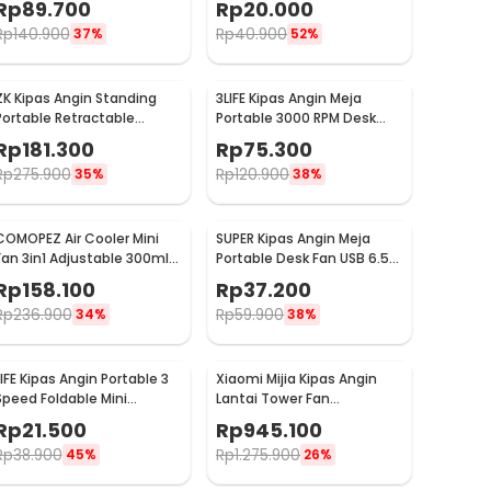
Rp
89.700
Rp
20.000
Rp
140.900
Rp
40.900
37%
52%
ZK Kipas Angin Standing
3LIFE Kipas Angin Meja
Portable Retractable
Portable 3000 RPM Desk
Folding Fan 7200mAh - ZK-
Fan USB 4.8 Inch 5W - 312
Rp
181.300
Rp
75.300
20321
Rp
275.900
Rp
120.900
35%
38%
COMOPEZ Air Cooler Mini
SUPER Kipas Angin Meja
Fan 3in1 Adjustable 300ml
Portable Desk Fan USB 6.5
18W 9V - YY-01
Inch 4.5W - A8
Rp
158.100
Rp
37.200
Rp
236.900
Rp
59.900
34%
38%
LIFE Kipas Angin Portable 3
Xiaomi Mijia Kipas Angin
Speed Foldable Mini
Lantai Tower Fan
Cooling Fan 800mAh - Y8
Adjustable Smart App -
Rp
21.500
Rp
945.100
BPTS02DM
Rp
38.900
Rp
1.275.900
45%
26%