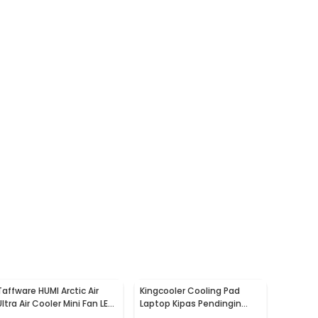
Taffware HUMI Arctic Air
Kingcooler Cooling Pad
Ultra Air Cooler Mini Fan LED
Laptop Kipas Pendingin
400ml 8W 5V - K-F009
Lipat 2 Fan 14 Inch - 818