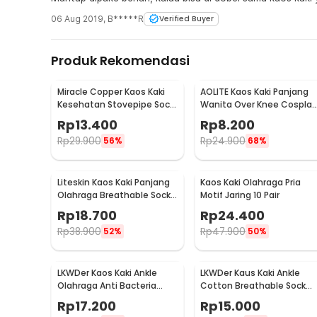
06 Aug 2019
,
B*****R
Verified Buyer
Produk Rekomendasi
Miracle Copper Kaos Kaki
AOLITE Kaos Kaki Panjang
Kesehatan Stovepipe Sock
Wanita Over Knee Cosplay
Unisex 50cm 36-41 - F2001
Anime All Size - AO0540
Rp
13.400
Rp
8.200
Rp
29.900
Rp
24.900
56%
68%
Liteskin Kaos Kaki Panjang
Kaos Kaki Olahraga Pria
Olahraga Breathable Sock
Motif Jaring 10 Pair
Pria 39-45 - CO1
Rp
18.700
Rp
24.400
Rp
38.900
Rp
47.900
52%
50%
LKWDer Kaos Kaki Ankle
LKWDer Kaus Kaki Ankle
Olahraga Anti Bacteria
Cotton Breathable Sock
Sock Pria 5 Pasang 43-48 -
Pria 39-42 5 Pasang - LK5
Rp
17.200
Rp
15.000
LK4