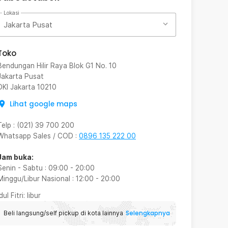
Lokasi
Jakarta Pusat
Toko
Bendungan Hilir Raya Blok G1 No. 10
Jakarta Pusat
DKI Jakarta
10210
Lihat google maps
Telp
:
(021) 39 700 200
Whatsapp Sales / COD
:
0896 135 222 00
Jam buka:
Senin - Sabtu
:
09:00
-
20:00
Minggu/Libur Nasional
:
12:00
-
20:00
Idul Fitri
: libur
Selengkapnya
Beli langsung/self pickup di kota lainnya