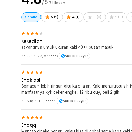
/5
3
Ulasan
Kaos kaki didesain sedemikian rupa agar tidak mengg
tidak terlalu tebal membuat Anda dapat bergerak deng
Semua
5
(
2
)
4
(
1
)
3
(
0
)
2
(
0
)
saat berolahraga.
Kelengkapan Produk
kekecilan
Rincian yang Anda dapatkan untuk pembelian produk ini
sayangnya untuk ukuran kaki 43++ susah masuk
1 x Pasang ECMLN Kaos Kaki Kesehatan Anti Fatigue
27 Jun 2023
,
o*****k
Verified Buyer
Enak asli
Semacam lebih ringan gitu kalo jalan. Kalo menurutku sih in
manfaatnya kyk deker engkel. 12 ribu cuy, beli 2 gih
20 Aug 2019
,
I*****i
Verified Buyer
Enaqq
Mantap dipake berlari, kalau bisa di dobel sama kaos kaki