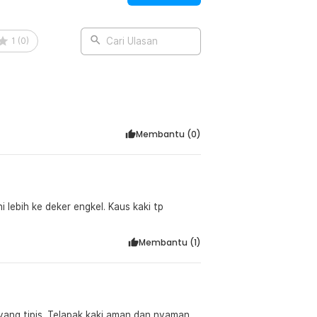
anggu pergerakan Anda. Bahannya yang
an lebih bebas dan nyaman, khususnya
1
(
0
)
Cari Ulasan
:
 Compression Sock Pria - D-A113
Membantu (
0
)
i lebih ke deker engkel. Kaus kaki tp
Membantu (
1
)
 yang tipis. Telapak kaki aman dan nyaman