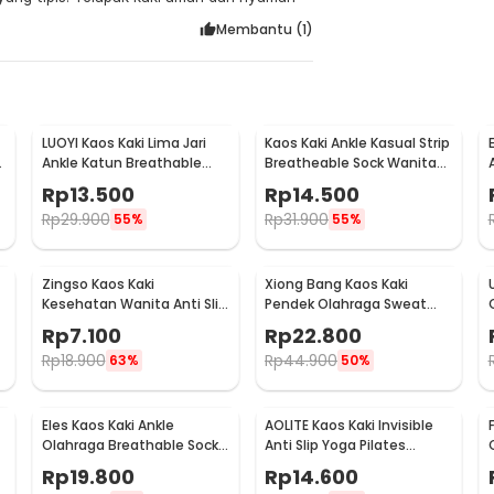
Membantu (
1
)
LUOYI Kaos Kaki Lima Jari
Kaos Kaki Ankle Kasual Strip
Ankle Katun Breathable
Breatheable Sock Wanita
Olahraga Size 40-45 -
35-39 5 Pasang
Rp
13.500
Rp
14.500
T73001
Rp
29.900
Rp
31.900
55%
55%
Zingso Kaos Kaki
Xiong Bang Kaos Kaki
Kesehatan Wanita Anti Slip
Pendek Olahraga Sweat
35-39 - T73004
Absorbing Sock Pria 39-42 -
Rp
7.100
Rp
22.800
T7302
Rp
18.900
Rp
44.900
63%
50%
Eles Kaos Kaki Ankle
AOLITE Kaos Kaki Invisible
Olahraga Breathable Sock
Anti Slip Yoga Pilates
Pria 38-42 5 Pasang - E232
Wanita 34-38 - AL-20
Rp
19.800
Rp
14.600