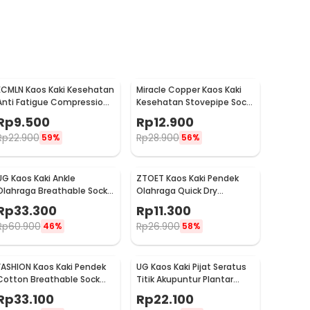
ECMLN Kaos Kaki Kesehatan
Miracle Copper Kaos Kaki
Anti Fatigue Compression
Kesehatan Stovepipe Sock
Sock Pria S/M - D-A113
Unisex 38-43 - F2001
Rp
9.500
Rp
12.900
Rp
22.900
Rp
28.900
59%
56%
UG Kaos Kaki Ankle
ZTOET Kaos Kaki Pendek
Olahraga Breathable Sock
Olahraga Quick Dry
Unisex 33-37 3 Pasang -
Breathable Sock Pria 39-45
Rp
33.300
Rp
11.300
UP6-014
- WZ173
Rp
60.900
Rp
26.900
46%
58%
FASHION Kaos Kaki Pendek
UG Kaos Kaki Pijat Seratus
Cotton Breathable Sock
Titik Akupuntur Plantar
Pria 39-43 5 Pasang - AS5P
Meridian Socks Pria - UKK2
Rp
33.100
Rp
22.100