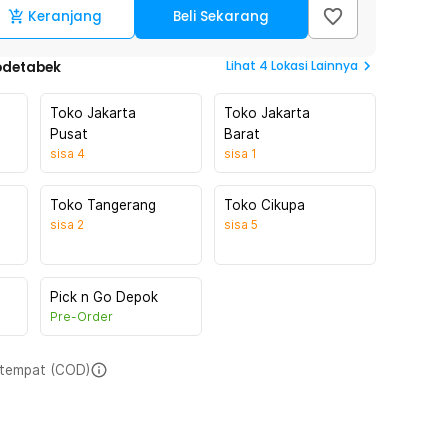
Keranjang
Beli Sekarang
Lihat
4
Lokasi Lainnya
odetabek
Toko Jakarta
Toko Jakarta
Pusat
Barat
sisa
4
sisa
1
Toko Tangerang
Toko Cikupa
sisa
2
sisa
5
Pick n Go Depok
Pre-Order
i tempat (COD)