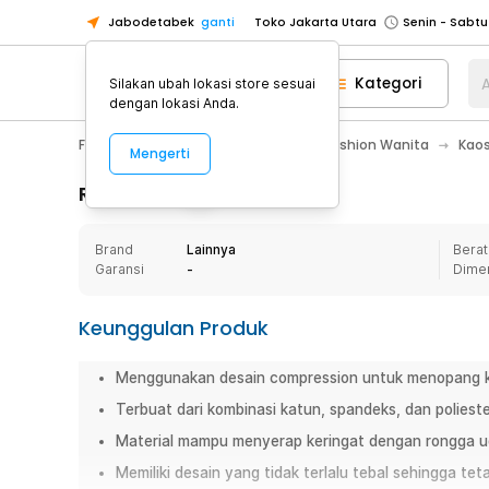
Jabodetabek
ganti
Toko Jakarta Utara
Toko Tangerang
Kategori
A
Silakan ubah lokasi store sesuai
Toko Cikupa
dengan lokasi Anda.
Pick n Go Jakarta Barat
Senin - J
Fashion, Make Up & Beauty Care
Fashion Wanita
Kaos
Mengerti
Pick n Go Bekasi
Senin - Jumat (08
Pick n Go Depok
Senin - Jumat (08
Rincian Produk
Toko Jakarta Pusat
Senin - Sabtu
Brand
Lainnya
Berat
Toko Jakarta Barat
Senin - Sabtu
Garansi
-
Dime
Toko Jakarta Utara
Toko Tangerang
Keunggulan Produk
Toko Cikupa
Menggunakan desain compression untuk menopang kak
Pick n Go Jakarta Barat
Senin - J
Terbuat dari kombinasi katun, spandeks, dan polies
Pick n Go Bekasi
Senin - Jumat (08
Material mampu menyerap keringat dengan rongga udar
Pick n Go Depok
Senin - Jumat (08
Memiliki desain yang tidak terlalu tebal sehingga te