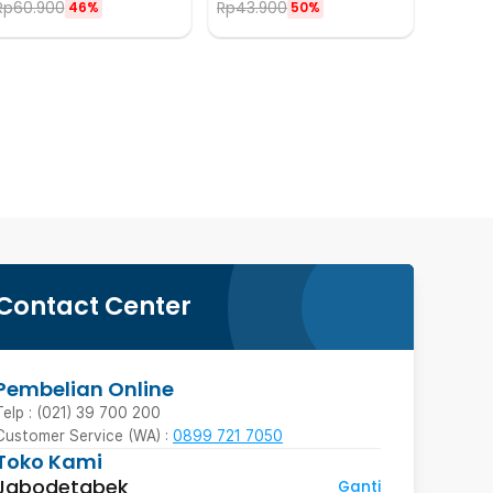
Rp
60.900
Rp
43.900
46%
50%
Contact Center
Pembelian Online
Telp : (021) 39 700 200
Customer Service (WA) :
0899 721 7050
Toko Kami
Jabodetabek
Ganti