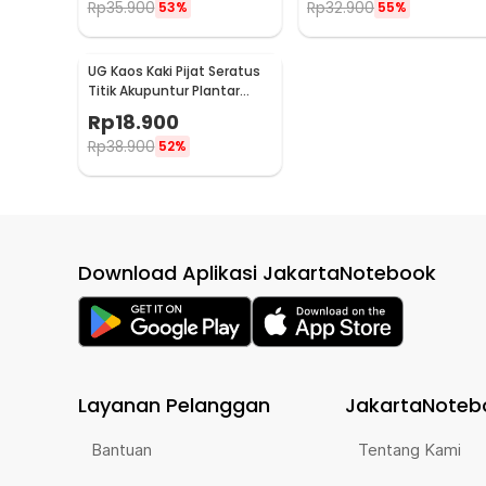
Rp
35.900
Rp
32.900
53%
55%
UG Kaos Kaki Pijat Seratus
Titik Akupuntur Plantar
Meridian Socks Pria - UKK3
Rp
18.900
Rp
38.900
52%
Download Aplikasi JakartaNotebook
Layanan Pelanggan
JakartaNoteb
Bantuan
Tentang Kami