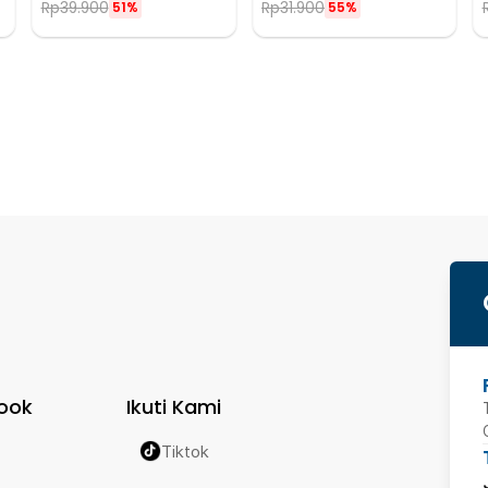
Rp
39.900
Rp
31.900
51%
55%
ook
Ikuti Kami
Tiktok