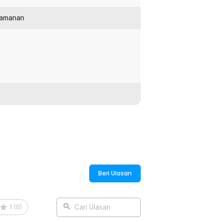
eamanan
:
 Fast Charging - EF2
Beri Ulasan
1
(
0
)
Cari Ulasan