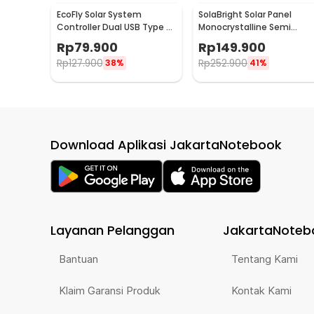
EcoFly Solar System
SolaBright Solar Panel
Controller Dual USB Type C
Monocrystalline Semi
Fast Charging 30A - EF2
Flexible 10W Controller -
Rp
79.900
Rp
149.900
SN30
Rp
127.900
Rp
252.900
38%
41%
Download Aplikasi JakartaNotebook
Layanan Pelanggan
JakartaNoteb
Bantuan
Tentang Kami
Klaim Garansi Produk
Kontak Kami