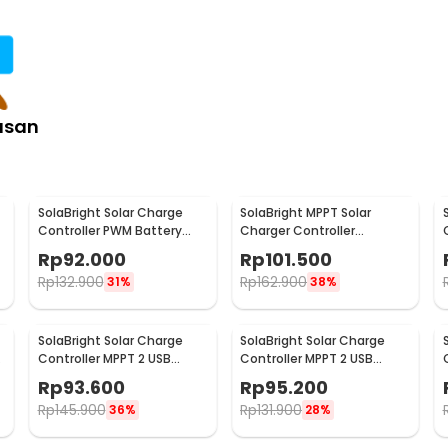
asan
SolaBright Solar Charge
SolaBright MPPT Solar
Controller PWM Battery
Charger Controller
Regulator 12V/24V 30A - K-
Regulator 2 USB LCD 12/24V
Rp
92.000
Rp
101.500
1688
30A - MPS36
Rp
132.900
Rp
162.900
31%
38%
SolaBright Solar Charge
SolaBright Solar Charge
Controller MPPT 2 USB
Controller MPPT 2 USB
Automatic 12V/24V 10A -
Automatic 12V/24V 20A -
Rp
93.600
Rp
95.200
HXC3
HXC3
Rp
145.900
Rp
131.900
36%
28%