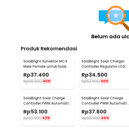
Belum ada ul
Produk Rekomendasi
SolaBright Konektor MC4
SolaBright Solar Charger
Male Female untuk Solar
Controller Regulator LCD
Panel 10 Pasang
Dual USB 10A 12V 24V -
Rp
37.400
Rp
34.500
W88-A
Rp
66.900
Rp
62.900
45%
46%
SolaBright Solar Charge
SolaBright Solar Charge
Controller PWM Automatic
Controller PWM Automatic
Recognize 12V/24V 40A -
Recognize 12V/24V 30A -
Rp
53.100
Rp
37.600
W88 / SY4024HD
W88 / SY4024HD
Rp
90.900
Rp
66.900
42%
44%