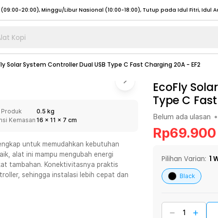
lat Kopi
umat (07:00 - 20:00), Sabtu - Minggu (08:00 - 20:00), Tutup pada Idul Fitri
Sele
ly Solar System Controller Dual USB Type C Fast Charging 20A - EF2
:00 - 20:00), Sabtu - Minggu/ Libur Nasional (08:00 - 17:00)
Selengkapnya
:00 - 20:00), Sabtu - Minggu/ Libur Nasional (08:00 - 17:00)
EcoFly Sola
Selengkapnya
Type C Fast
 (09:00-20:00), Minggu/Libur Nasional (12:00-20:00), Tutup pada Idul Fitri
Sele
 Produk
0.5 kg
 (09:00-20:00), Minggu/Libur Nasional (12:00-20:00), Tutup pada Idul Fitri
Sele
Belum ada ulasan
•
nsi Kemasan
16
x
11
x
7
cm
Rp
69.900
ur lengkap untuk memudahkan kebutuhan
taik, alat ini mampu mengubah energi
Pilihan Varian:
1
W
gkat tambahan. Konektivitasnya praktis
umat (07:00 - 20:00), Sabtu - Minggu (08:00 - 20:00), Tutup pada Idul Fitri
Sele
oller, sehingga instalasi lebih cepat dan
Black
:00 - 20:00), Sabtu - Minggu/ Libur Nasional (08:00 - 17:00)
Selengkapnya
:00 - 20:00), Sabtu - Minggu/ Libur Nasional (08:00 - 17:00)
Selengkapnya