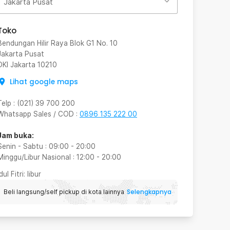
Jakarta Pusat
Toko
Bendungan Hilir Raya Blok G1 No. 10
Jakarta Pusat
DKI Jakarta
10210
Lihat google maps
Telp
:
(021) 39 700 200
Whatsapp Sales / COD
:
0896 135 222 00
Jam buka:
Senin - Sabtu
:
09:00
-
20:00
Minggu/Libur Nasional
:
12:00
-
20:00
Idul Fitri
: libur
Selengkapnya
Beli langsung/self pickup di kota lainnya