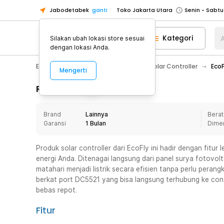
Jabodetabek
ganti
Toko Jakarta Utara
Toko Tangerang
Kategori
A
Silakan ubah lokasi store sesuai
Toko Cikupa
dengan lokasi Anda.
Pick n Go Jakarta Barat
Senin - J
Electronic
Energy Terbarukan
Solar Controller
EcoF
Mengerti
Pick n Go Bekasi
Senin - Jumat (08
Pick n Go Depok
Senin - Jumat (08
Rincian Produk
Toko Jakarta Pusat
Senin - Sabtu
Brand
Lainnya
Berat
Toko Jakarta Barat
Senin - Sabtu
Garansi
1 Bulan
Dime
Toko Jakarta Utara
Toko Tangerang
Produk solar controller dari EcoFly ini hadir dengan fit
energi Anda. Ditenagai langsung dari panel surya fotovol
Toko Cikupa
matahari menjadi listrik secara efisien tanpa perlu peran
Pick n Go Jakarta Barat
Senin - J
berkat port DC5521 yang bisa langsung terhubung ke contr
bebas repot.
Pick n Go Bekasi
Senin - Jumat (08
Pick n Go Depok
Senin - Jumat (08
Fitur