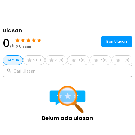
Jade - 001
Ulasan
0
Beri Ulasan
/5
0
Ulasan
Semua
5
(
0
)
4
(
0
)
3
(
0
)
2
(
0
)
1
(
0
)
Cari Ulasan
Belum ada ulasan