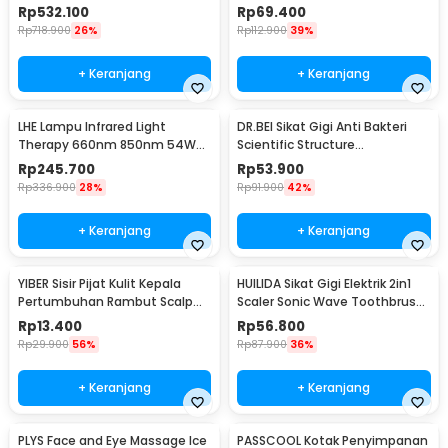
240ml - W3 Pro
Frequency Pulse - HY40
Rp
532.100
Rp
69.400
Rp
718.900
26%
Rp
112.900
39%
+ Keranjang
+ Keranjang
LHE Lampu Infrared Light
DR.BEI Sikat Gigi Anti Bakteri
Therapy 660nm 850nm 54W
Scientific Structure
EU with Holder - LH68
Toothbrush 4 PCS
Rp
245.700
Rp
53.900
Rp
336.900
28%
Rp
91.900
42%
+ Keranjang
+ Keranjang
YIBER Sisir Pijat Kulit Kepala
HUILIDA Sikat Gigi Elektrik 2in1
Pertumbuhan Rambut Scalp
Scaler Sonic Wave Toothbrush
Applicator 6ml - YSP2
6 Modes - LC-H161
Rp
13.400
Rp
56.800
Rp
29.900
56%
Rp
87.900
36%
+ Keranjang
+ Keranjang
PLYS Face and Eye Massage Ice
PASSCOOL Kotak Penyimpanan