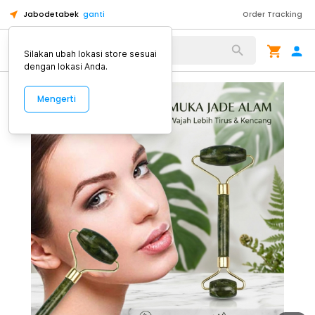
Jabodetabek
ganti
Order Tracking
Alat Kopi
Silakan ubah lokasi store sesuai
dengan lokasi Anda.
Mengerti