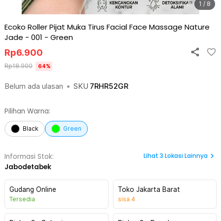
1 / 8
Ecoko Roller Pijat Muka Tirus Facial Face Massage Nature
Jade - 001
-
Green
Rp
6.900
Rp
18.900
64
%
Belum ada ulasan
•
SKU
7RHR52GR
Pilihan Warna:
Black
Green
Lihat
3
Lokasi Lainnya
Informasi Stok:
Jabodetabek
Gudang Online
Toko Jakarta Barat
Tersedia
sisa
4