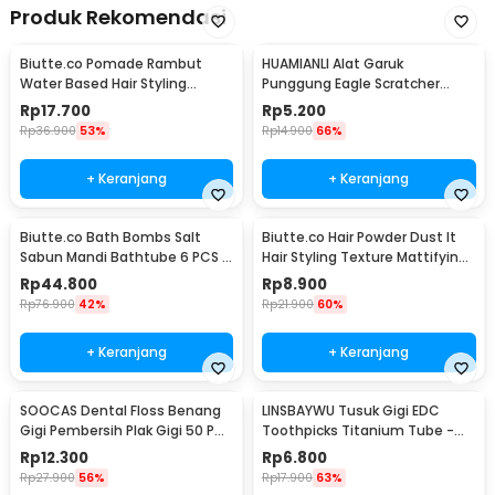
Produk Rekomendasi
Biutte.co Pomade Rambut
HUAMIANLI Alat Garuk
Water Based Hair Styling
Punggung Eagle Scratcher
Glossy Look 100g
Stainless Steel - B01ER
Rp
17.700
Rp
5.200
Rp
36.900
53%
Rp
14.900
66%
+ Keranjang
+ Keranjang
Biutte.co Bath Bombs Salt
Biutte.co Hair Powder Dust It
Sabun Mandi Bathtube 6 PCS -
Hair Styling Texture Mattifying
SKT
10gr - BEST+
Rp
44.800
Rp
8.900
Rp
76.900
42%
Rp
21.900
60%
+ Keranjang
+ Keranjang
SOOCAS Dental Floss Benang
LINSBAYWU Tusuk Gigi EDC
Gigi Pembersih Plak Gigi 50 PCS
Toothpicks Titanium Tube -
- D1
LIN58
Rp
12.300
Rp
6.800
Rp
27.900
56%
Rp
17.900
63%