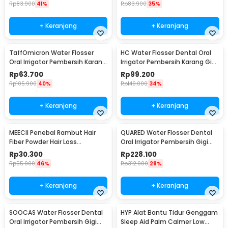
Rp
83.900
41%
Rp
83.900
35%
+ Keranjang
+ Keranjang
TaffOmicron Water Flosser
HC Water Flosser Dental Oral
Oral Irrigator Pembersih Karang
Irrigator Pembersih Karang Gigi
Gigi 220ml - Z-801
230ml - QX-3A33
Rp
63.700
Rp
99.200
Rp
105.900
40%
Rp
149.000
34%
+ Keranjang
+ Keranjang
MEECII Penebal Rambut Hair
QUARED Water Flosser Dental
Fiber Powder Hair Loss
Oral Irrigator Pembersih Gigi
Treatment 27.5g - MCB363
300ml - L10
Rp
30.300
Rp
228.100
Rp
55.900
46%
Rp
312.900
28%
+ Keranjang
+ Keranjang
SOOCAS Water Flosser Dental
HYP Alat Bantu Tidur Genggam
Oral Irrigator Pembersih Gigi
Sleep Aid Palm Calmer Low