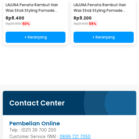
LALUNA Penata Rambut Hair
LALUNA Penata Rambut Hair
Wax Stick Styling Pomade
Wax Stick Styling Pomade
Breaking 15G Coconut - L65
Breaking 15G Strawberry - L65
Rp
8.400
Rp
9.200
Rp
20.900
60%
Rp
21.900
58%
+ Keranjang
+ Keranjang
Beli Sekarang
Contact Center
Pembelian Online
Telp : (021) 39 700 200
Customer Service (WA) :
0899 721 7050