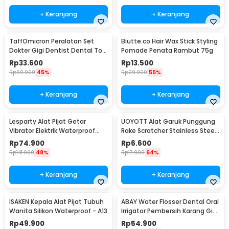
+ Keranjang
+ Keranjang
TaffOmicron Peralatan Set
Biutte.co Hair Wax Stick Styling
Dokter Gigi Dentist Dental Tool
Pomade Penata Rambut 75g
7 PCS - 4012
Rp
33.600
Rp
13.500
Rp
60.900
45%
Rp
29.900
55%
+ Keranjang
+ Keranjang
Lesparty Alat Pijat Getar
UOYOTT Alat Garuk Punggung
Vibrator Elektrik Waterproof
Rake Scratcher Stainless Steel
Bluetooth 5.0 - LS10
- UOS01
Rp
74.900
Rp
6.600
Rp
141.900
48%
Rp
17.900
64%
+ Keranjang
+ Keranjang
ISAKEN Kepala Alat Pijat Tubuh
ABAY Water Flosser Dental Oral
Wanita Silikon Waterproof - A13
Irrigator Pembersih Karang Gigi
200ml - AB22
Rp
49.900
Rp
54.900