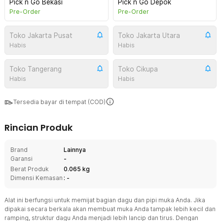
Pick n Go Bekasi
Pick n Go Depok
Pre-Order
Pre-Order
Toko Jakarta Pusat
Toko Jakarta Utara
Habis
Habis
Toko Tangerang
Toko Cikupa
Habis
Habis
Tersedia bayar di tempat (COD)
Rincian Produk
Brand
Lainnya
Garansi
-
Berat Produk
0.065 kg
Dimensi Kemasan
: -
Alat ini berfungsi untuk memijat bagian dagu dan pipi muka Anda. Jika
dipakai secara berkala akan membuat muka Anda tampak lebih kecil dan
ramping, struktur dagu Anda menjadi lebih lancip dan tirus. Dengan