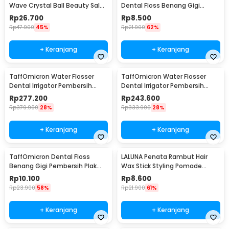
Wave Crystal Ball Beauty Salon
Dental Floss Benang Gigi
2 PCS - PY001
Pembersih Plak - PL05
Rp
26.700
Rp
8.500
Rp
47.900
45%
Rp
21.900
62%
+ Keranjang
+ Keranjang
TaffOmicron Water Flosser
TaffOmicron Water Flosser
Dental Irrigator Pembersih
Dental Irrigator Pembersih
Karang Gigi 320ml - BV-612
Karang Gigi 300ml - BV-609
Rp
277.200
Rp
243.600
Rp
379.900
28%
Rp
333.900
28%
+ Keranjang
+ Keranjang
TaffOmicron Dental Floss
LALUNA Penata Rambut Hair
Benang Gigi Pembersih Plak
Wax Stick Styling Pomade
100 PCS - TF-100
Breaking 15G Avocado - L65
Rp
10.100
Rp
8.600
Rp
23.900
58%
Rp
21.900
61%
+ Keranjang
+ Keranjang