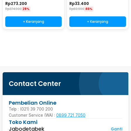
Ejector with RGB LED - KY-
IP65 8 Modes 20 LED - M088
Rp
273.200
Rp
33.400
LED500
Rp
374.900
28%
Rp
60.900
46%
+ Keranjang
+ Keranjang
Beli Sekarang
Contact Center
Pembelian Online
Telp : (021) 39 700 200
Customer Service (WA) :
0899 721 7050
Toko Kami
Jabodetabek
Ganti