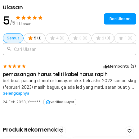
Ulasan
5
Beri Ulasan
/5
1
Ulasan
Semua
5
(
1
)
4
(
0
)
3
(
0
)
2
(
0
)
1
(
0
)
Cari Ulasan
Membantu (
3
)
pemasangan harus teliti kabel harus rapih
beli buat pasang di motor lumayan oke. beli akhir 2022 sampe skrg
(februari 2023) masih bagus. ga ada led yang mati. saran buat yg
Selengkapnya
beli, ujung kabel sama ujung tutup led nya dikasih lem silicone lagi
biar anti air. soalnya yang saya ada 2 lepas tutupnya kalau
24 Feb 2023
,
Y*****H
Verified Buyer
dibiarkan nanti masuk air jadi rusak
Produk Rekomendasi