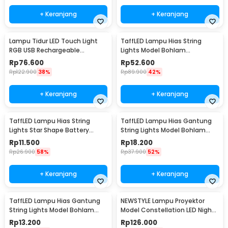
+ Keranjang
+ Keranjang
Lampu Tidur LED Touch Light
TaffLED Lampu Hias String
RGB USB Rechargeable
Lights Model Bohlam
1500mAh 5V 3W - F8-1
Waterproof 20 LED 5M - PD039
Rp
76.600
Rp
52.600
Rp
122.900
38%
Rp
89.900
42%
+ Keranjang
+ Keranjang
TaffLED Lampu Hias String
TaffLED Lampu Hias Gantung
Lights Star Shape Battery
String Lights Model Bohlam
Power 20 LED 3M - 2G11
Mini Waterproof 6M - ZYD0931
Rp
11.500
Rp
18.200
Rp
26.900
58%
Rp
37.900
52%
+ Keranjang
+ Keranjang
TaffLED Lampu Hias Gantung
NEWSTYLE Lampu Proyektor
String Lights Model Bohlam
Model Constellation LED Night
Mini Waterproof 3M - ZYD0931
Light 3W 5V - NL-USB
Rp
13.200
Rp
126.000