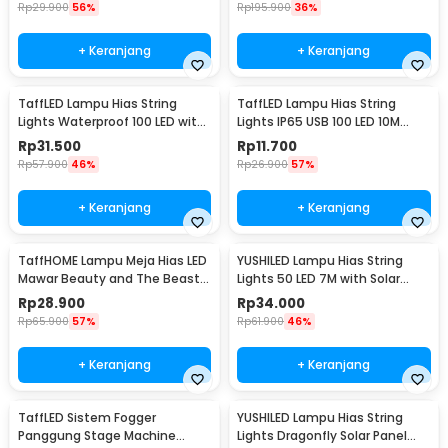
Rp
29.900
56%
Rp
195.900
36%
+ Keranjang
+ Keranjang
TaffLED Lampu Hias String
TaffLED Lampu Hias String
Lights Waterproof 100 LED with
Lights IP65 USB 100 LED 10M
Solar Panel - M071
Warm White - TDC-01
Rp
31.500
Rp
11.700
Rp
57.900
46%
Rp
26.900
57%
+ Keranjang
+ Keranjang
TaffHOME Lampu Meja Hias LED
YUSHILED Lampu Hias String
Mawar Beauty and The Beast
Lights 50 LED 7M with Solar
Warm White - AC01
Panel - M072
Rp
28.900
Rp
34.000
Rp
65.900
57%
Rp
61.900
46%
+ Keranjang
+ Keranjang
TaffLED Sistem Fogger
YUSHILED Lampu Hias String
Panggung Stage Machine
Lights Dragonfly Solar Panel