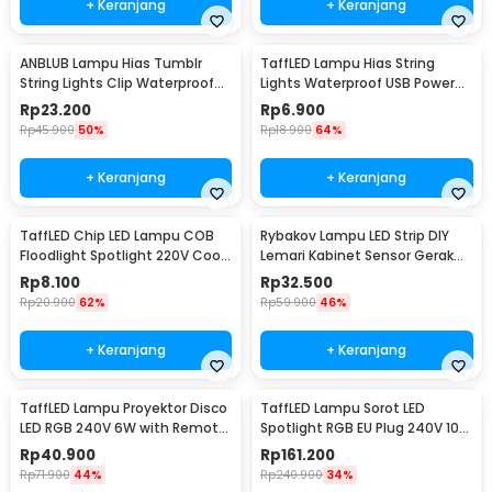
+ Keranjang
+ Keranjang
ANBLUB Lampu Hias Tumblr
TaffLED Lampu Hias String
String Lights Clip Waterproof
Lights Waterproof USB Power
20 LED 2M - 0606
50 LED 5M - SZ
Rp
23.200
Rp
6.900
Rp
45.900
50%
Rp
18.900
64%
+ Keranjang
+ Keranjang
TaffLED Chip LED Lampu COB
Rybakov Lampu LED Strip DIY
Floodlight Spotlight 220V Cool
Lemari Kabinet Sensor Gerak
White 6000K 50W - COB4060-
4.5W 1M - 2835
Rp
8.100
Rp
32.500
AC220-50
Rp
20.900
62%
Rp
59.900
46%
+ Keranjang
+ Keranjang
TaffLED Lampu Proyektor Disco
TaffLED Lampu Sorot LED
LED RGB 240V 6W with Remote
Spotlight RGB EU Plug 240V 10W
Control - CY-LV-RG
- L18RG
Rp
40.900
Rp
161.200
Rp
71.900
44%
Rp
240.900
34%