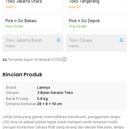
Toko Jakarta Utara
Toko Tangerang
sisa
3
sisa
10
Pick n Go Bekasi
Pick n Go Depok
Pre-Order
Pre-Order
Toko Jakarta Barat
Toko Cikupa
Habis
Habis
Tersedia bayar di tempat (COD)
Rincian Produk
Brand
Lainnya
Garansi
3 Bulan Garansi Toko
Berat Produk
0.8 kg
Dimensi Kemasan
28
x
8
x
19
cm
Untuk Anda yang gemar memodifikasi kendaraan, penggunaan lampu
LED strip ini adalah pilihan tepat untuk mempercantik tampilan mobil.
Dengan kombinasi cahaya RGB yang terang dan desain fleksibel, lampu