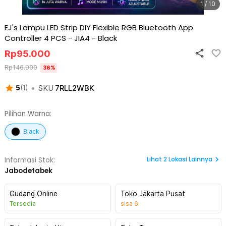
1 / 10
EJ's Lampu LED Strip DIY Flexible RGB Bluetooth App
Controller 4 PCS - JIA4
-
Black
Rp
95.000
Rp
146.900
36
%
•
SKU
7RLL2WBK
5
(
1
)
Pilihan Warna:
Black
Lihat
2
Lokasi Lainnya
Informasi Stok:
Jabodetabek
Gudang Online
Toko Jakarta Pusat
Tersedia
sisa
6