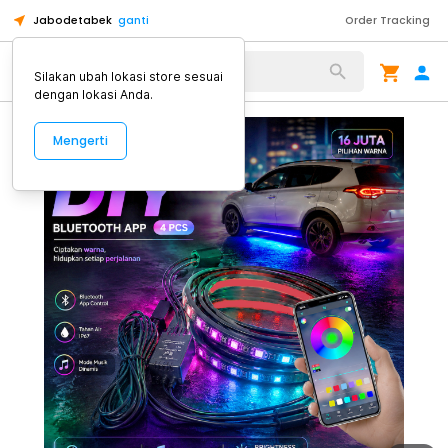
Jabodetabek
ganti
Order Tracking
Alat Kopi
Silakan ubah lokasi store sesuai
dengan lokasi Anda.
Mengerti