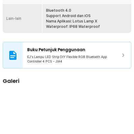
pemasangannya mudah tanpa memerlukan peralatan tambahan.
Anda pun bisa menyesuaikan tata letaknya sesuai dengan efek
Bluetooth 4.0
pencahayaan yang diinginkan.
Support Android dan iOS
Lain-lain
Nama Aplikasi: Lotus Lamp X
Kelengkapan Produk
Waterproof: IP68 Waterproof
Rincian yang Anda dapatkan untuk pembelian produk ini:
2 x EJ's Lampu LED Strip DIY Flexible RGB Bluetooth App
Controller 90 cm
Buku Petunjuk Penggunaan
2 x EJ's Lampu LED Strip DIY Flexible RGB Bluetooth App
Controller 120 cm
EJ's Lampu LED Strip DIY Flexible RGB Bluetooth App
1 x Kabel Power
Controller 4 PCS - JIA4
Galeri