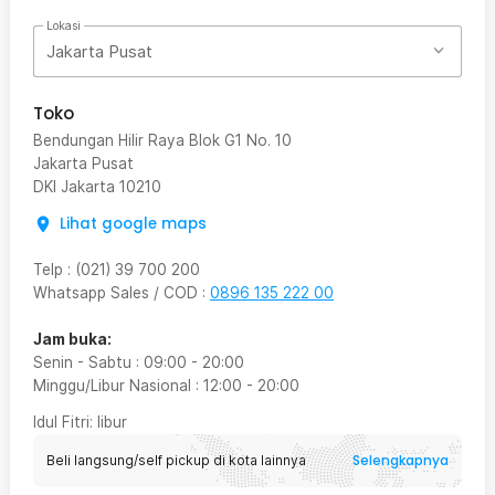
Lokasi
Jakarta Pusat
Toko
Bendungan Hilir Raya Blok G1 No. 10
Jakarta Pusat
DKI Jakarta
10210
Lihat google maps
Telp
:
(021) 39 700 200
Whatsapp Sales / COD
:
0896 135 222 00
Jam buka:
Senin - Sabtu
:
09:00
-
20:00
Minggu/Libur Nasional
:
12:00
-
20:00
Idul Fitri
: libur
Selengkapnya
Beli langsung/self pickup di kota lainnya