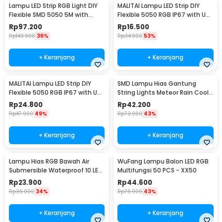
Lampu LED Strip RGB Light DIY
MALITAI Lampu LED Strip DIY
Flexible SMD 5050 5M with
Flexible 5050 RGB IP67 with USB
Remote
Controller 1M - SMD2835
Rp
97.200
Rp
16.500
Rp
149.900
36%
Rp
34.900
53%
+ Keranjang
+ Keranjang
MALITAI Lampu LED Strip DIY
SMD Lampu Hias Gantung
Flexible 5050 RGB IP67 with USB
String Lights Meteor Rain Cool
Controller 2M - SMD2835
White 30cm 8 PCS
Rp
24.800
Rp
42.200
Rp
47.900
49%
Rp
73.900
43%
+ Keranjang
+ Keranjang
Lampu Hias RGB Bawah Air
WuFang Lampu Balon LED RGB
Submersible Waterproof 10 LED
Multifungsi 50 PCS - XX50
with Remote - 13017
Rp
23.900
Rp
44.600
Rp
36.000
34%
Rp
76.900
43%
+ Keranjang
+ Keranjang