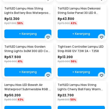
TaffLED Lampu Hias String
TaffLED Lampu Hias Dekorasi
Lights Battery Box Waterproof
String Solar Panel 30 LED 8
50 LED 5M - G5
Mode 6.5M - 896
Rp
12.300
Rp
43.800
Rp
27.900
56%
Rp
75.900
43%
+ Keranjang
+ Keranjang
TaffLED Lampu Hias Gorden
Tightsen Controller Lampu LED
String Lights 3x3M 300 LED Cool
Strip RGB 12V 72W 2A - T258
White 18W - 300L
Rp
57.500
Rp
13.200
Rp
96.900
41%
Rp
29.900
56%
+ Keranjang
+ Keranjang
Lampu Hias LED Bawah Air
TaffLED Lampu Hias String
Waterproof Submersible RGB 2
Lights Cherry Ball Fairy Warm
PCS with Remote - 13017
White 5M - LY20W
Rp
50.200
Rp
22.700
Rp
86.900
43%
Rp
44.900
50%