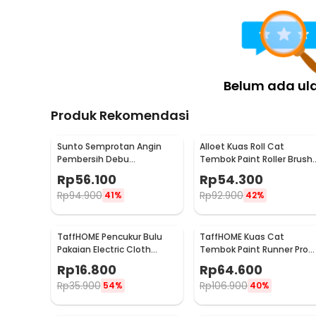
Kelengkapan Produk
Rincian yang Anda dapatkan untuk pembelian produk ini
1 x Elbow Pipa Kabel Listrik Fitting Conduit Knee Kn
2 x Sekrup
Belum ada ul
Produk Rekomendasi
Sunto Semprotan Angin
Alloet Kuas Roll Cat
Pembersih Debu
Tembok Paint Roller Brush
Compressed Air Duster
8.5cm - HD-TVYQS
Rp
56.100
Rp
54.300
400ml - ST1003
Rp
94.900
Rp
92.900
41%
42%
TaffHOME Pencukur Bulu
TaffHOME Kuas Cat
Pakaian Electric Cloth
Tembok Paint Runner Pro
Fabric Shaver - FL-188
Roller - DY-526
Rp
16.800
Rp
64.600
Rp
35.900
Rp
106.900
54%
40%