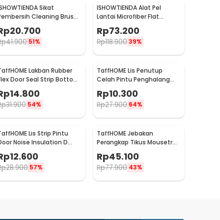
ISHOWTIENDA Sikat
ISHOWTIENDA Alat Pel
Pembersih Cleaning Brush
Lantai Microfiber Flat
Dispenser Sabun Air -
Flexible Head with Bucket -
Rp
20.700
Rp
73.200
S0026
FMI60
Rp
41.900
Rp
118.900
51%
39%
TaffHOME Lakban Rubber
TaffHOME Lis Penutup
Flex Door Seal Strip Bottom
Celah Pintu Penghalang
Waterproof 45mmx5M -
Debu Door Bottom Seal 1M
Rp
14.800
Rp
10.300
TP39
- LQ7
Rp
31.900
Rp
27.900
54%
64%
TaffHOME Lis Strip Pintu
TaffHOME Jebakan
Door Noise Insulation D
Perangkap Tikus Mousetrap
Tape 9x6mm 10M - KK-062
Cage - HU1999
Rp
12.600
Rp
45.100
Rp
28.900
Rp
77.900
57%
43%