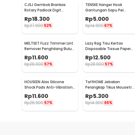
CJSJ Gembok Brankas
TENSKE Hanger Hook
Rotary Padlock Digit
Gantungan Sapu Pel
Combination Padlock -
Multifungsi 1 PCS - GF-016
Rp
18.300
Rp
5.000
CH-209
Rp
37.900
Rp
14.900
52%
67%
MELTSET Fuzz Trimmer Lint
Lazy Rag Tisu Kertas
Remover Penghilang Bulu
Disposable Tissue Paper
Serat Kain - CV8805
Towel 1 Roll (50 Helai) -
Rp
11.600
Rp
12.500
MB104P
Rp
26.900
Rp
28.900
57%
57%
HOUSEEN Alas Silicone
TaffHOME Jebakan
Shock Pads Anti-Vibration
Perangkap Tikus Mousetra
Mats 4 PCS - NY522
Sensitive - ZL-2021
Rp
11.600
Rp
5.300
Rp
26.900
Rp
14.900
57%
65%