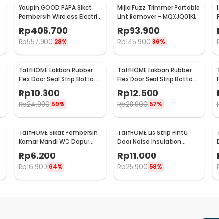
Youpin GOOD PAPA Sikat
Mijia Fuzz Trimmer Portable
Pembersih Wireless Electric
Lint Remover - MQXJQ01KL
Cleaning - CL99
Rp
406.700
Rp
93.900
Rp
557.900
Rp
145.900
28%
36%
TaffHOME Lakban Rubber
TaffHOME Lakban Rubber
Flex Door Seal Strip Bottom
Flex Door Seal Strip Bottom
Waterproof 25mmx5M -
Waterproof 35mmx5M -
Rp
10.300
Rp
12.500
TP39
TP39
Rp
24.900
Rp
28.900
59%
57%
TaffHOME Sikat Pembersih
TaffHOME Lis Strip Pintu
p
Kamar Mandi WC Dapur
Door Noise Insulation
Sponge Brush - 8211
Dusting Tape
Rp
6.200
Rp
11.000
5Mx9mmx9mm - KK-061
Rp
16.900
Rp
25.900
64%
58%