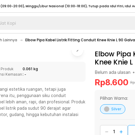
lat Kopi
umat (07:00 - 20:00), Sabtu - Minggu (08:00 - 20:00), Tutup pada Idul Fitri
Sele
 Lainnya
Elbow Pipa Kabel Listrik Fitting Conduit Knee Knie L 90 Gal
:00 - 20:00), Sabtu - Minggu/ Libur Nasional (08:00 - 17:00)
Selengkapnya
:00 - 20:00), Sabtu - Minggu/ Libur Nasional (08:00 - 17:00)
Elbow Pipa K
Selengkapnya
Knee Knie 
 (09:00-20:00), Minggu/Libur Nasional (12:00-20:00), Tutup pada Idul Fitri
Sele
 Produk
0.061 kg
 (09:00-20:00), Minggu/Libur Nasional (12:00-20:00), Tutup pada Idul Fitri
Sele
Belum ada ulasan
•
nsi Kemasan
: -
Rp
8.600
Rp
angi estetika ruangan, tetapi juga
arena itu, penggunaan siku conduit
Pilihan Warna:
el lebih aman, rapi, dan profesional. Produk
umat (07:00 - 20:00), Sabtu - Minggu (08:00 - 20:00), Tutup pada Idul Fitri
Sele
 listrik pada sudut 90 derajat agar
Silver
antor, gudang, hingga kebutuhan instalasi
:00 - 20:00), Sabtu - Minggu/ Libur Nasional (08:00 - 17:00)
Selengkapnya
:00 - 20:00), Sabtu - Minggu/ Libur Nasional (08:00 - 17:00)
Selengkapnya