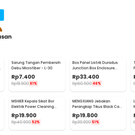
:
ie L 90 Galvanis 22mm
asan
Sarung Tangan Pembersih
Box Panel Listrik Duradus
Debu Microfiber - L-30
Junction Box Enclosure
Waterproof 158x90mm -
Rp
7.400
Rp
33.400
B1589
Rp
18.900
Rp
60.900
61%
46%
MSHIER Kepala Sikat Bor
MENGXIANG Jebakan
Elektrik Power Cleaning
Perangkap Tikus Black Cat
Head 3 PCS - DB003
Mousetrap 2 PCS - JB56
Rp
19.900
Rp
19.800
Rp
40.900
Rp
39.900
52%
51%