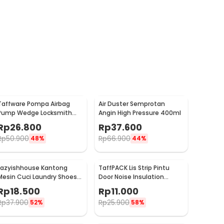
Taffware Pompa Airbag
Air Duster Semprotan
Pump Wedge Locksmith
Angin High Pressure 400ml
Tools Size L
Rp
26.800
Rp
37.600
Rp
50.900
Rp
66.900
48%
44%
Lazyishhouse Kantong
TaffPACK Lis Strip Pintu
Mesin Cuci Laundry Shoes
Door Noise Insulation
Washing Mesh Bag - 62319
Sealing Tape 5Mx3cm - B35
Rp
18.500
Rp
11.000
Rp
37.900
Rp
25.900
52%
58%