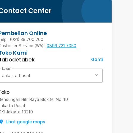
Contact Center
Pembelian Online
Telp : (021) 39 700 200
Customer Service (WA) :
0899 721 7050
Toko Kami
Jabodetabek
Ganti
Lokasi
Jakarta Pusat
Toko
Bendungan Hilir Raya Blok G1 No. 10
Jakarta Pusat
DKI Jakarta
10210
Lihat google maps