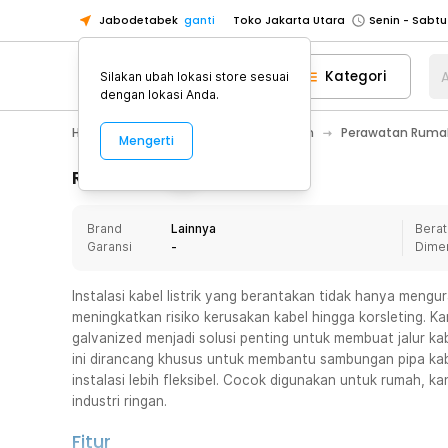
Jabodetabek
ganti
Toko Jakarta Utara
Toko Tangerang
Kategori
A
Silakan ubah lokasi store sesuai
Toko Cikupa
dengan lokasi Anda.
Pick n Go Jakarta Barat
Senin - J
Home Appliance
Perawatan Rumah
Perawatan Rumah
Mengerti
Pick n Go Bekasi
Senin - Jumat (08
Pick n Go Depok
Senin - Jumat (08
Rincian Produk
Toko Jakarta Pusat
Senin - Sabtu
Brand
Lainnya
Berat
Toko Jakarta Barat
Senin - Sabtu
Garansi
-
Dime
Toko Jakarta Utara
Toko Tangerang
Instalasi kabel listrik yang berantakan tidak hanya mengur
meningkatkan risiko kerusakan kabel hingga korsleting. K
Toko Cikupa
galvanized menjadi solusi penting untuk membuat jalur kab
Pick n Go Jakarta Barat
Senin - J
ini dirancang khusus untuk membantu sambungan pipa kabel
instalasi lebih fleksibel. Cocok digunakan untuk rumah, k
Pick n Go Bekasi
Senin - Jumat (08
industri ringan.
Pick n Go Depok
Senin - Jumat (08
Fitur