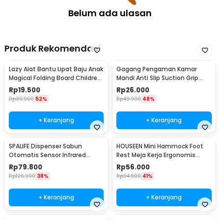
Belum ada ulasan
Produk Rekomendasi
Lazy Alat Bantu Lipat Baju Anak
Gagang Pengaman Kamar
Magical Folding Board Children
Mandi Anti Slip Suction Grip
Cloth - 002
Handle Safety - SG-188
Rp
19.500
Rp
26.000
Rp
39.900
52%
Rp
49.900
48%
+ Keranjang
+ Keranjang
SPALIFE Dispenser Sabun
HOUSEEN Mini Hammock Foot
Otomatis Sensor Infrared
Rest Meja Kerja Ergonomis
Stainless Steel 250ml - AD-03
Sandaran Kaki
Rp
79.800
Rp
56.000
Rp
126.900
38%
Rp
94.900
41%
+ Keranjang
+ Keranjang