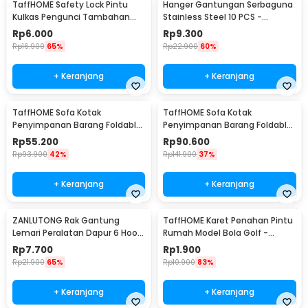
TaffHOME Safety Lock Pintu
Hanger Gantungan Serbaguna
Kulkas Pengunci Tambahan
Stainless Steel 10 PCS -
Tempel - S1843
M127105
Rp
6.000
Rp
9.300
Rp
16.900
65%
Rp
22.900
60%
+ Keranjang
+ Keranjang
TaffHOME Sofa Kotak
TaffHOME Sofa Kotak
Penyimpanan Barang Foldable
Penyimpanan Barang Foldable
Storage Box 30x30x30cm - L170
Storage Box 48x30x30cm - L170
Rp
55.200
Rp
90.600
Rp
93.900
42%
Rp
141.900
37%
+ Keranjang
+ Keranjang
ZANLUTONG Rak Gantung
TaffHOME Karet Penahan Pintu
Lemari Peralatan Dapur 6 Hook
Rumah Model Bola Golf -
Besi - 2137
HDS209
Rp
7.700
Rp
1.900
Rp
21.900
65%
Rp
10.900
83%
+ Keranjang
+ Keranjang