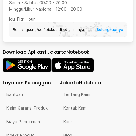
Senin - Sabtu
:
09:00
-
20:00
Minggu/Libur Nasional
:
12:00
-
20:00
Idul Fitri
: libur
Selengkapnya
Beli langsung/self pickup di kota lainnya
Download Aplikasi JakartaNotebook
Layanan Pelanggan
JakartaNotebook
Bantuan
Tentang Kami
Klaim Garansi Produk
Kontak Kami
Biaya Pengiriman
Karir
Indeks Produk
Blog