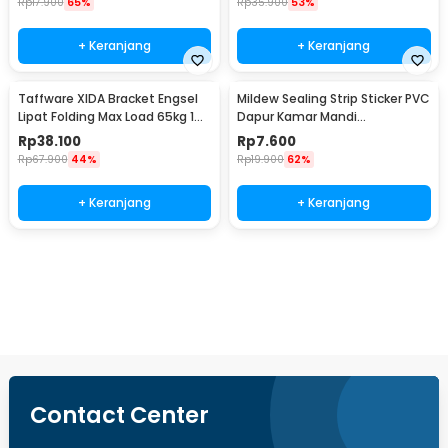
Rp
17.900
65%
Rp
35.900
53%
+ Keranjang
+ Keranjang
Taffware XIDA Bracket Engsel
Mildew Sealing Strip Sticker PVC
Lipat Folding Max Load 65kg 14
Dapur Kamar Mandi
Inch 2 PCS - JM007
3.7cmx3.2M
Rp
38.100
Rp
7.600
Rp
67.900
44%
Rp
19.900
62%
+ Keranjang
+ Keranjang
Beli Sekarang
Contact Center