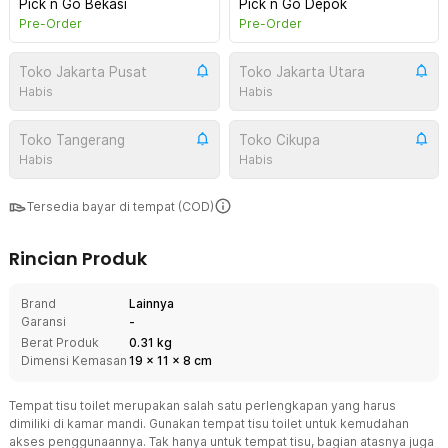
Pick n Go Bekasi
Pick n Go Depok
Pre-Order
Pre-Order
Toko Jakarta Pusat
Toko Jakarta Utara
Habis
Habis
Toko Tangerang
Toko Cikupa
Habis
Habis
Tersedia bayar di tempat (COD)
Rincian Produk
Brand
Lainnya
Garansi
-
Berat Produk
0.31 kg
Dimensi Kemasan
19
x
11
x
8
cm
Tempat tisu toilet merupakan salah satu perlengkapan yang harus
dimiliki di kamar mandi. Gunakan tempat tisu toilet untuk kemudahan
akses penggunaannya. Tak hanya untuk tempat tisu, bagian atasnya juga