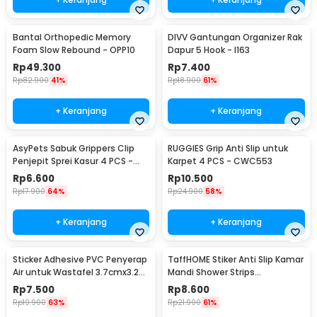
Bantal Orthopedic Memory
DIVV Gantungan Organizer Rak
Foam Slow Rebound - OPP10
Dapur 5 Hook - I163
Rp
49.300
Rp
7.400
Rp
82.900
41%
Rp
18.900
61%
+ Keranjang
+ Keranjang
AsyPets Sabuk Grippers Clip
RUGGIES Grip Anti Slip untuk
Penjepit Sprei Kasur 4 PCS -
Karpet 4 PCS - CWC553
PJP4
Rp
6.600
Rp
10.500
Rp
17.900
64%
Rp
24.900
58%
+ Keranjang
+ Keranjang
Sticker Adhesive PVC Penyerap
TaffHOME Stiker Anti Slip Kamar
Air untuk Wastafel 3.7cmx3.2M
Mandi Shower Strips
- CN1222
20x380mm 6 PCS - TT-19
Rp
7.500
Rp
8.600
Rp
19.900
63%
Rp
21.900
61%