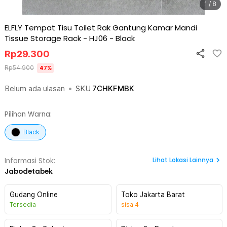
1 / 8
ELFLY Tempat Tisu Toilet Rak Gantung Kamar Mandi
Tissue Storage Rack - HJ06
-
Black
Rp
29.300
Rp
54.900
47
%
Belum ada ulasan
•
SKU
7CHKFMBK
Pilihan Warna:
Black
Lihat
Lokasi Lainnya
Informasi Stok:
Jabodetabek
Gudang Online
Toko Jakarta Barat
Tersedia
sisa
4