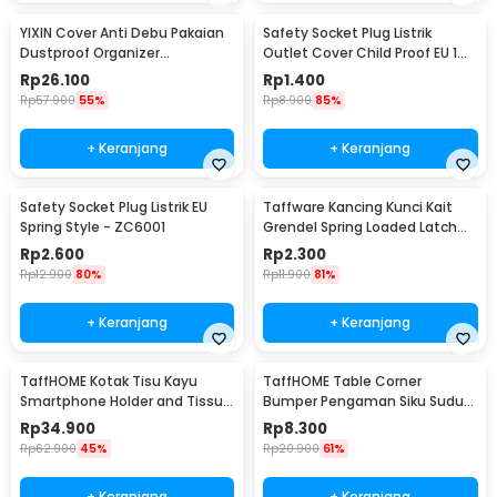
YIXIN Cover Anti Debu Pakaian
Safety Socket Plug Listrik
Dustproof Organizer
Outlet Cover Child Proof EU 1
60x30x110cm - PEVA
PCS
Rp
26.100
Rp
1.400
Rp
57.900
55%
Rp
8.900
85%
+ Keranjang
+ Keranjang
Safety Socket Plug Listrik EU
Taffware Kancing Kunci Kait
Spring Style - ZC6001
Grendel Spring Loaded Latch
Catch Hasp - KAK-J107
Rp
2.600
Rp
2.300
Rp
12.900
80%
Rp
11.900
81%
+ Keranjang
+ Keranjang
TaffHOME Kotak Tisu Kayu
TaffHOME Table Corner
Smartphone Holder and Tissue
Bumper Pengaman Siku Sudut
Box - ZJ05
Meja Silicone 10 PCS - FY21
Rp
34.900
Rp
8.300
Rp
62.900
45%
Rp
20.900
61%
+ Keranjang
+ Keranjang