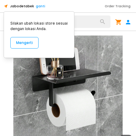
Jabodetabek
ganti
Order Tracking
Alat Kopi
Silakan ubah lokasi store sesuai
dengan lokasi Anda.
Mengerti