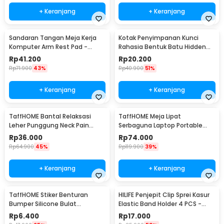
+ Keranjang
+ Keranjang
Sandaran Tangan Meja Kerja
Kotak Penyimpanan Kunci
Komputer Arm Rest Pad -
Rahasia Bentuk Batu Hidden
91526
Key Box - B0521
Rp
41.200
Rp
20.200
Rp
71.900
43%
Rp
40.900
51%
+ Keranjang
+ Keranjang
TaffHOME Bantal Relaksasi
TaffHOME Meja Lipat
Leher Punggung Neck Pain
Serbaguna Laptop Portable
Relief - HBF001
Desk Minimalist Design - BO60
Rp
36.000
Rp
74.000
Rp
64.900
45%
Rp
119.900
39%
+ Keranjang
+ Keranjang
TaffHOME Stiker Benturan
HILIFE Penjepit Clip Sprei Kasur
Bumper Silicone Bulat
Elastic Band Holder 4 PCS -
Hemispherical 100 PCS - FZL10
200TC
Rp
6.400
Rp
17.000