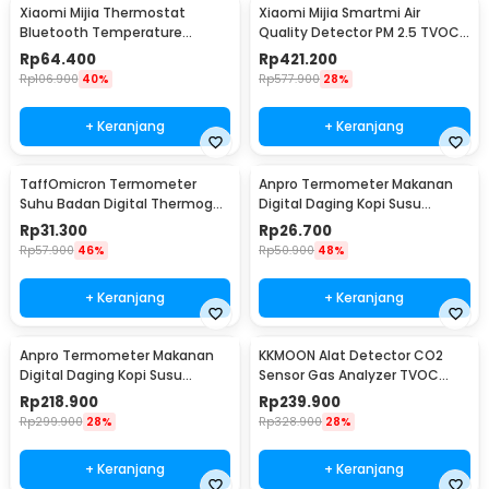
Xiaomi Mijia Thermostat
Xiaomi Mijia Smartmi Air
Bluetooth Temperature
Quality Detector PM 2.5 TVOC
Humidity Thermometer 2 -
C02 - KQJCY02QP
Rp
64.400
Rp
421.200
LYWSD03MMC
Rp
106.900
40%
Rp
577.900
28%
+ Keranjang
+ Keranjang
TaffOmicron Termometer
Anpro Termometer Makanan
Suhu Badan Digital Thermogun
Digital Daging Kopi Susu
Infrared Memory - AD801
Foldable 1 Probe - BW-188
Rp
31.300
Rp
26.700
Rp
57.900
46%
Rp
50.900
48%
+ Keranjang
+ Keranjang
Anpro Termometer Makanan
KKMOON Alat Detector CO2
Digital Daging Kopi Susu
Sensor Gas Analyzer TVOC
Wireless 2 Probe - KN6008-2
HCHO AQI - JSM-131 SC
Rp
218.900
Rp
239.900
Rp
299.900
28%
Rp
328.900
28%
+ Keranjang
+ Keranjang