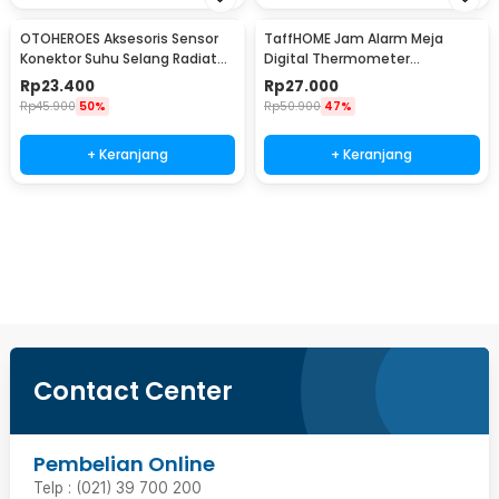
OTOHEROES Aksesoris Sensor
TaffHOME Jam Alarm Meja
Konektor Suhu Selang Radiator
Digital Thermometer
Mesin Motor 18mm
Hygrometer Weather Station -
Rp
23.400
Rp
27.000
2158
Rp
45.900
50%
Rp
50.900
47%
+ Keranjang
+ Keranjang
Beli Sekarang
Contact Center
Pembelian Online
Telp : (021) 39 700 200