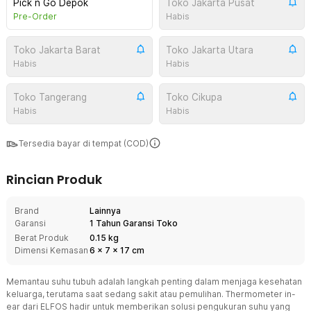
Pick n Go Depok
Toko Jakarta Pusat
Pre-Order
Habis
Toko Jakarta Barat
Toko Jakarta Utara
Habis
Habis
Toko Tangerang
Toko Cikupa
Habis
Habis
Tersedia bayar di tempat (COD)
Rincian Produk
Brand
Lainnya
Garansi
1 Tahun Garansi Toko
Berat Produk
0.15 kg
Dimensi Kemasan
6
x
7
x
17
cm
Memantau suhu tubuh adalah langkah penting dalam menjaga kesehatan
keluarga, terutama saat sedang sakit atau pemulihan. Thermometer in-
ear dari ELFOS hadir untuk memberikan solusi pengukuran suhu yang