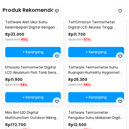
Produk Rekomendasi
Taffware Alat Ukur Suhu
TaffOmicron Termometer
Kelembapan Digital dengan
Digital LCD Akurasi Tinggi
Jam Alarm Kalender - HTC-2
Beeper Oral Ketiak - KT-DT4B
Rp
33.000
Rp
11.700
Rp
59.900
45%
Rp
26.900
57%
+ Keranjang
+ Keranjang
Effosola Termometer Digital
Taffware Termometer Suhu
LCD Akuarium Fish Tank Sensor
Ruangan Humidity Hygrometer
Kabel 1M - TPM-10
Clock Calendar - HTC-1
Rp
11.900
Rp
26.300
Rp
27.900
58%
Rp
49.900
48%
+ Keranjang
+ Keranjang
Mini 8in1 LED Digital
Taffware Termometer
Multifunction Outdoor Hiking
Pengukur Suhu Makanan Digital
Camping Compass - RV77
Daging Kopi Susu - TP101
Rp
172.700
Rp
12.500