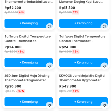
Thermometer Industrial Laser
Makanan Daging Kopi Susu
Infrared NonContact - CX6000
Analog Single Probe - D9144
Rp
62.200
Rp
18.300
Rp
103.900
41%
Rp
37.900
52%
+ Keranjang
+ Keranjang
Taffware Digital Temperature
Taffware Digital Temperature
Control Thermostat
Control Thermostat
Microcomputer 12V - XH-W3001
Microcomputer 220V - XH-
Rp
24.000
Rp
24.000
W3001
Rp
46.900
49%
Rp
46.900
49%
+ Keranjang
+ Keranjang
JGD Jam Digital Meja Dinding
KKMOON Jam Meja Mini Digital
Thermometer Hygrometer
Thermometer Hygrometer
Sensor - ZL20
Weather Station - CX220
Rp
30.600
Rp
43.900
Rp
56.900
47%
Rp
75.900
43%
+ Keranjang
+ Keranjang