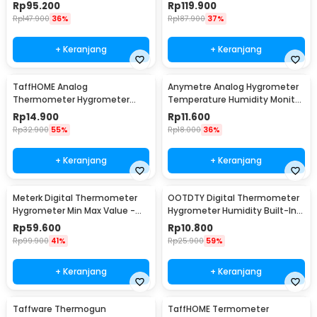
- MHO-C201
600S
Rp
95.200
Rp
119.900
Rp
147.900
36%
Rp
187.900
37%
+ Keranjang
+ Keranjang
TaffHOME Analog
Anymetre Analog Hygrometer
Thermometer Hygrometer
Temperature Humidity Monitor
Temperature Humidity -
- TH-108
Rp
14.900
Rp
11.600
TH101B
Rp
32.900
55%
Rp
18.000
36%
+ Keranjang
+ Keranjang
Meterk Digital Thermometer
OOTDTY Digital Thermometer
Hygrometer Min Max Value -
Hygrometer Humidity Built-In
CJ-3305F
Probe - SD583
Rp
59.600
Rp
10.800
Rp
99.900
41%
Rp
25.900
59%
+ Keranjang
+ Keranjang
Taffware Thermogun
TaffHOME Termometer