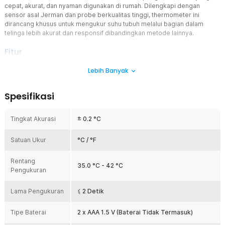
cepat, akurat, dan nyaman digunakan di rumah. Dilengkapi dengan
sensor asal Jerman dan probe berkualitas tinggi, thermometer ini
dirancang khusus untuk mengukur suhu tubuh melalui bagian dalam
telinga lebih akurat dan responsif dibandingkan metode lainnya.
Fitur
Periksa Telinga
Lebih Banyak
Dengan teknologi inframerah canggih, thermometer ini mengukur
suhu tubuh lewat rongga telinga dalam waktu hanya beberapa
Spesifikasi
detik. Cocok digunakan untuk anak-anak maupun dewasa, karena
telinga merupakan salah satu titik yang memberikan representasi
suhu tubuh inti paling akurat.
Tingkat Akurasi
± 0.2 °C
Hasil Pengukuran Akurat
Satuan Ukur
Didukung sensor buatan Jerman dan probe berkualitas tinggi,
°C / °F
ELFOS memberikan hasil pengukuran yang stabil dan dapat
dipercaya. Sangat membantu saat Anda perlu mengambil
Rentang
35.0 °C - 42 °C
keputusan cepat untuk penanganan medis awal atau pemantauan
Pengukuran
rutin.
Informasi pada Layar LCD
Lama Pengukuran
⩽ 2 Detik
Thermometer dilengkapi layar LCD dengan backlight, Anda bisa
melihat hasil pengukuran, status baterai, mode pengukuran, satuan
Tipe Baterai
2 x AAA 1.5 V (Baterai Tidak Termasuk)
suhu, dan indikator memori dengan jelas. Ideal untuk digunakan