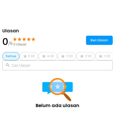
Kelengkapan Produk
Rincian yang Anda dapatkan untuk pembelian produk ini:
1 x ELFOS Termometer Suhu Badan Digital Thermogun Infrared
Dual Mode - E01
1 x Panduan Penggunaan
Ulasan
0
Beri Ulasan
/5
0
Ulasan
Semua
5
(
0
)
4
(
0
)
3
(
0
)
2
(
0
)
1
(
0
)
Cari Ulasan
Belum ada ulasan