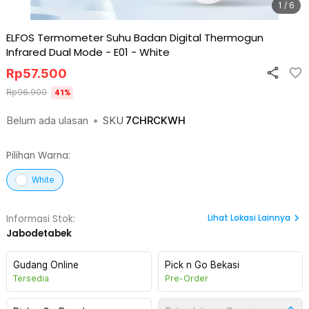
1 / 6
ELFOS Termometer Suhu Badan Digital Thermogun
Infrared Dual Mode - E01
-
White
Rp
57.500
Rp
96.900
41
%
Belum ada ulasan
•
SKU
7CHRCKWH
Pilihan Warna:
White
Lihat
Lokasi Lainnya
Informasi Stok:
Jabodetabek
Gudang Online
Pick n Go Bekasi
Tersedia
Pre-Order