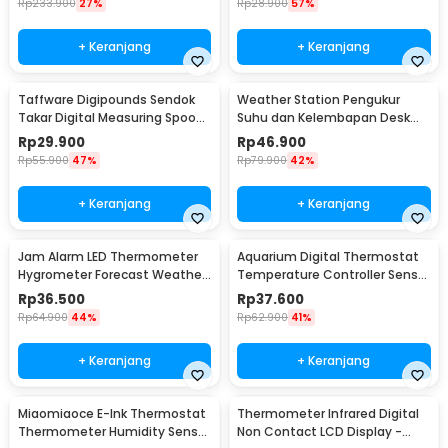
Rp
233.900
27%
Rp
28.900
57%
+ Keranjang
+ Keranjang
Taffware Digipounds Sendok
Weather Station Pengukur
Takar Digital Measuring Spoon
Suhu dan Kelembapan Desk
500g 0.1g - HM10
Jam Alarm - 3210
Rp
29.900
Rp
46.900
Rp
55.900
47%
Rp
79.900
42%
+ Keranjang
+ Keranjang
Jam Alarm LED Thermometer
Aquarium Digital Thermostat
Hygrometer Forecast Weather
Temperature Controller Sensor
Station - 2159T
Multifungsi - STC-1000
Rp
36.500
Rp
37.600
Rp
64.900
44%
Rp
62.900
41%
+ Keranjang
+ Keranjang
Miaomiaoce E-Ink Thermostat
Thermometer Infrared Digital
Thermometer Humidity Sensor
Non Contact LCD Display -