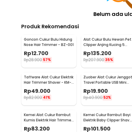
Belum ada ul
Produk Rekomendasi
Goncon Cukur Bulu Hidung
Alat Cukur Bulu Hewan Pet
Nose Hair Trimmer - BZ-001
Clipper Anjing Kucing 5
Speed 4 Comb 60dB - P2
Rp
12.700
Rp
135.200
Rp
28.900
Rp
207.900
57%
35%
Taffware Alat Cukur Elektrik
Zuober Alat Cukur Jenggo
Hair Trimmer Shaver - KM-
Travel Portable USB Mini
666
Trimmer - T01-U
Rp
49.000
Rp
19.900
Rp
82.900
Rp
40.900
41%
52%
Kemei Alat Cukur Rambut
Kemei Cukur Rambut Bayi
Kumis Elektrik Hair Trimmer
Elektrik Baby Clipper Shave
Rechargeable - KM-1407
USB Rechargeable - KM-
Rp
83.200
Rp
101.500
1319