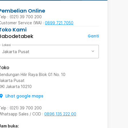
Pembelian Online
Telp : (021) 39 700 200
Customer Service (WA) :
0899 721 7050
Toko Kami
Jabodetabek
Ganti
Lokasi
Jakarta Pusat
Toko
Bendungan Hilir Raya Blok G1 No. 10
Jakarta Pusat
DKI Jakarta
10210
Lihat google maps
Telp
:
(021) 39 700 200
Whatsapp Sales / COD
:
0896 135 222 00
Jam buka: