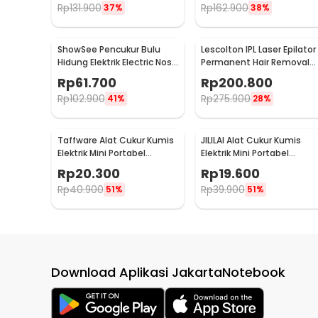
Rp
131.900
Rp
162.900
37%
38%
ShowSee Pencukur Bulu
Lescolton IPL Laser Epilator
Hidung Elektrik Electric Nose
Permanent Hair Removal
Trimmer - C1-BK
900000 Flashes - AM001
Rp
61.700
Rp
200.800
Rp
102.900
Rp
275.900
41%
28%
Taffware Alat Cukur Kumis
JILILAI Alat Cukur Kumis
Elektrik Mini Portabel
Elektrik Mini Portabel
Trimmer Shaver - FH021
Trimmer Shaver 5V - JLLO5
Rp
20.300
Rp
19.600
Rp
40.900
Rp
39.900
51%
51%
Download Aplikasi JakartaNotebook