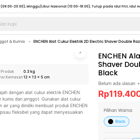
lat Kopi
umat (07:00 - 20:00), Sabtu - Minggu (08:00 - 20:00), Tutup pada Idul Fitri
Sele
ggot & Kumis
ENCHEN Alat Cukur Elektrik 2D Electric Shaver Double Ra
:00 - 20:00), Sabtu - Minggu/ Libur Nasional (08:00 - 17:00)
Selengkapnya
:00 - 20:00), Sabtu - Minggu/ Libur Nasional (08:00 - 17:00)
ENCHEN Alat
Selengkapnya
Shaver Doub
 (09:00-20:00), Minggu/Libur Nasional (12:00-20:00), Tutup pada Idul Fitri
Sele
Black
 Produk
0.3 kg
 (09:00-20:00), Minggu/Libur Nasional (12:00-20:00), Tutup pada Idul Fitri
Sele
nsi Kemasan
12
x
13
x
5
cm
Belum ada ulasan
•
Rp
119.40
ajah dengan alat cukur elektrik ENCHEN.
ur kumis dan jenggot. Gunakan alat cukur
han air yang dimiliki membuat produk ENCHEN
umat (07:00 - 20:00), Sabtu - Minggu (08:00 - 20:00), Tutup pada Idul Fitri
Sele
Pilihan Warna:
 pisau fleksibel yang dapat menyesuaikan
:00 - 20:00), Sabtu - Minggu/ Libur Nasional (08:00 - 17:00)
Selengkapnya
Black
:00 - 20:00), Sabtu - Minggu/ Libur Nasional (08:00 - 17:00)
Selengkapnya