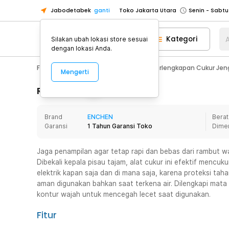
Jabodetabek
ganti
Toko Jakarta Utara
Toko Tangerang
Kategori
A
Silakan ubah lokasi store sesuai
Toko Cikupa
dengan lokasi Anda.
Pick n Go Jakarta Barat
Senin - J
Fashion, Make Up & Beauty Care
Perlengkapan Cukur Jen
Mengerti
Pick n Go Bekasi
Senin - Jumat (08
Pick n Go Depok
Senin - Jumat (08
Rincian Produk
Toko Jakarta Pusat
Senin - Sabtu
Brand
ENCHEN
Berat
Toko Jakarta Barat
Senin - Sabtu
Garansi
1 Tahun Garansi Toko
Dime
Toko Jakarta Utara
Toko Tangerang
Jaga penampilan agar tetap rapi dan bebas dari rambut w
Dibekali kepala pisau tajam, alat cukur ini efektif mencuk
Toko Cikupa
elektrik kapan saja dan di mana saja, karena proteksi ta
Pick n Go Jakarta Barat
Senin - J
aman digunakan bahkan saat terkena air. Dilengkapi mata
kontur wajah untuk mencegah lecet saat digunakan.
Pick n Go Bekasi
Senin - Jumat (08
Pick n Go Depok
Senin - Jumat (08
Fitur