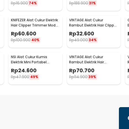
Rp
16.900
Rp
188.900
74%
31%
KNIFEZER Alat Cukur Elektrik
VINTAGE Alat Cukur
Hair Clipper Trimmer Model
Rambut Elektrik Hair Clipper
E
Dragon - T9
Trimmer Rechargeable
Rp
60.600
Rp
32.600
Model Grid - T9
Rp
100.900
Rp
49.000
40%
34%
NSI Alat Cukur Kumis
VINTAGE Alat Cukur
Elektrik Mini Portabel
Rambut Elektrik Hair
1
Trimmer Shave - P10
Trimmer LCD USB with 4
Rp
24.600
Rp
70.700
Comb - T9
Rp
47.900
Rp
114.900
49%
39%