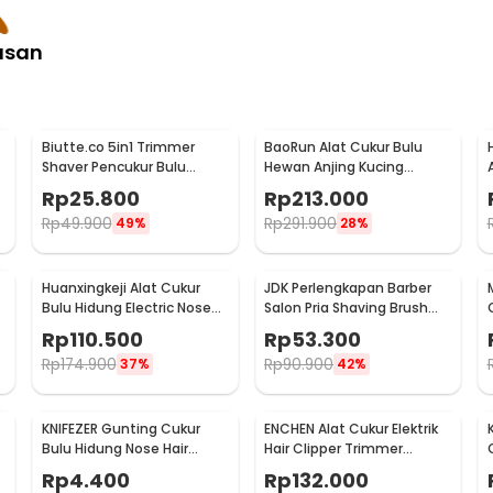
asan
Biutte.co 5in1 Trimmer
BaoRun Alat Cukur Bulu
Shaver Pencukur Bulu
Hewan Anjing Kucing
Tubuh Elektrik - LY-015
Domba 8200RPM 2000mAh
Rp
25.800
Rp
213.000
240V - P6
Rp
49.900
Rp
291.900
49%
28%
t
Huanxingkeji Alat Cukur
JDK Perlengkapan Barber
Bulu Hidung Electric Nose
Salon Pria Shaving Brush
Hair Trimmer - HN1
with Cream Bowl - DSS003
Rp
110.500
Rp
53.300
Rp
174.900
Rp
90.900
37%
42%
KNIFEZER Gunting Cukur
ENCHEN Alat Cukur Elektrik
r
Bulu Hidung Nose Hair
Hair Clipper Trimmer
Stainless Steel - FS124
Ceramic Rechargerable -
Rp
4.400
Rp
132.000
Sharp-R