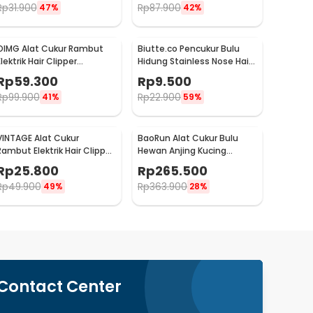
Rp
31.900
Rp
87.900
47%
42%
OIMG Alat Cukur Rambut
Biutte.co Pencukur Bulu
lektrik Hair Clipper
Hidung Stainless Nose Hair
Trimmer Model Buddha -
Trimmer 10 Blade - PMX01
Rp
59.300
Rp
9.500
T9
Rp
99.900
Rp
22.900
41%
59%
VINTAGE Alat Cukur
BaoRun Alat Cukur Bulu
Rambut Elektrik Hair Clipper
Hewan Anjing Kucing
Trimmer Rechargeable
6500RPM 2000mAh 3.7V
Rp
25.800
Rp
265.500
Model Dragon - T9
10W - C99
Rp
49.900
Rp
363.900
49%
28%
Contact Center