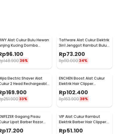
HWY Alat Cukur Bulu Hewan
Taffware Alat Cukur Elektrik
Anjing Kucing Domba
3in1 Jenggot Rambut Bulu
8200RPM 2.4V - P2
Hidung - AG-818
Rp
96.100
Rp
73.200
Rp
148.900
Rp
110.000
36%
34%
Mijia Electric Shaver Alat
ENCHEN Boost Alat Cukur
Cukur 2 Head Rechargeable
Elektrik Hair Clipper
- MSX201
Ceramic Trimmer
Rp
169.900
Rp
102.400
Rp
251.900
Rp
163.900
33%
38%
KNIFEZER Gagang Pisau
VIP Alat Cukur Rambut
Cukur Lipat Barber Razor
Elektrik Barber Hair Clipper
Shaving Knife - YT-JAD
Dragon n Phoenix - WS-T99
Rp
17.200
Rp
51.100