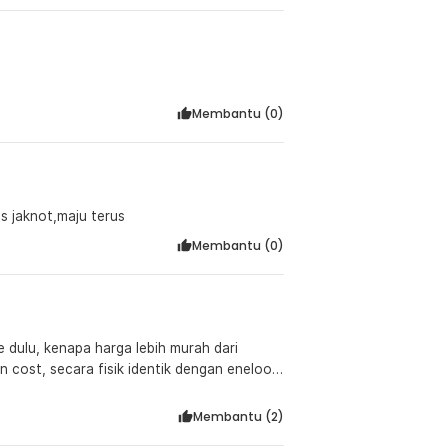
Membantu (
0
)
 jaknot,maju terus
Membantu (
0
)
e dulu, kenapa harga lebih murah dari
 cost, secara fisik identik dengan eneloop
xtar VC4 terdeteksi full di 2500 mah, knp ga
ihat
Membantu (
2
)
ena produk ini juga Expor ke Eropa