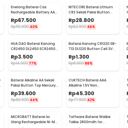
Enelong Baterai Cas
NITECORE Baterai Lithium
Rechargeable Battery AA
CR2 Sekali Pakai Button
Ni-MH 1.2V 2100mAh 4 PCS -
Top 3V 1 PCS - CR2
Rp
67.500
Rp
28.800
HR6
Rp
110.900
Rp
52.900
40%
46%
HUA DAO Baterai Kancing
Baterai Kancing CR1220 SB-
CR2450 DL2450 ECR2450
T13 DL1220 Button Cell 3V
3V Lithium 1 PCS
Lithium 1 PCS
Rp
3.500
Rp
1.300
Rp
14.900
Rp
8.900
77%
86%
0
Baterai Alkaline AA Sekali
CUKTECH Baterai AAA
V
Pakai Button Top Mercury-
Alkaline 1.5V Non
Free 1.5V 10 PCS - Zi5
Rechargeable 10 PCS - Zi7
Rp
39.600
Rp
45.300
Rp
69.900
Rp
77.900
44%
42%
MICROBATT Baterai Isi
Taffware Baterai Walkie
Ulang Rechargeable Ni-MH
Talkie 2800mAh for
Button Top 1.2V AA-
Baofeng BF-777S 666S