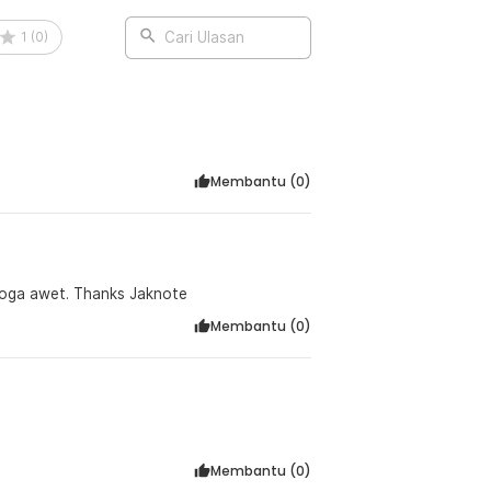
1
(
0
)
Cari Ulasan
Membantu (
0
)
emoga awet. Thanks Jaknote
Membantu (
0
)
Membantu (
0
)