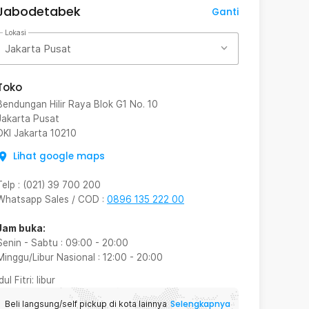
Jabodetabek
Ganti
Lokasi
Jakarta Pusat
Toko
Bendungan Hilir Raya Blok G1 No. 10
Jakarta Pusat
DKI Jakarta
10210
Lihat google maps
Telp
:
(021) 39 700 200
Whatsapp Sales / COD
:
0896 135 222 00
Jam buka:
Senin - Sabtu
:
09:00
-
20:00
Minggu/Libur Nasional
:
12:00
-
20:00
Idul Fitri
: libur
Selengkapnya
Beli langsung/self pickup di kota lainnya