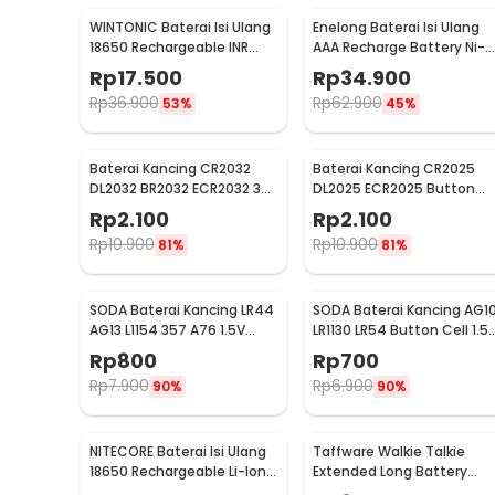
WINTONIC Baterai Isi Ulang
Enelong Baterai Isi Ulang
18650 Rechargeable INR
AAA Recharge Battery Ni-
3.7V 1 PCS 2200mAh
MH 1.2V 900mAh 4 PCS -
Rp
17.500
Rp
34.900
HR4
Rp
36.900
Rp
62.900
53%
45%
Baterai Kancing CR2032
Baterai Kancing CR2025
DL2032 BR2032 ECR2032 3V
DL2025 ECR2025 Button
Lithium 1 PCS
Cell 3V Lithium 1 PCS
Rp
2.100
Rp
2.100
Rp
10.900
Rp
10.900
81%
81%
SODA Baterai Kancing LR44
SODA Baterai Kancing AG1
AG13 L1154 357 A76 1.5V
LR1130 LR54 Button Cell 1.5
Alkaline 1 PCS
Alkaline 1 PCS
Rp
800
Rp
700
Rp
7.900
Rp
6.900
90%
90%
NITECORE Baterai Isi Ulang
Taffware Walkie Talkie
18650 Rechargeable Li-Ion
Extended Long Battery
3.7V 3400mAh 1PCS -
3800mAh - BL-5