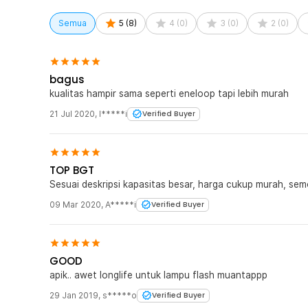
Semua
5
(
8
)
4
(
0
)
3
(
0
)
2
(
0
)
bagus
kualitas hampir sama seperti eneloop tapi lebih murah
21 Jul 2020
,
I*****i
Verified Buyer
TOP BGT
Sesuai deskripsi kapasitas besar, harga cukup murah, s
09 Mar 2020
,
A*****i
Verified Buyer
GOOD
apik.. awet longlife untuk lampu flash muantappp
29 Jan 2019
,
s*****o
Verified Buyer