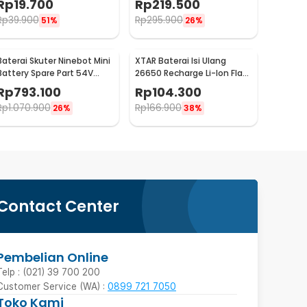
Rp
19.700
Rp
219.500
NL1832
Rp
39.900
Rp
295.900
51%
26%
Baterai Skuter Ninebot Mini
XTAR Baterai Isi Ulang
Battery Spare Part 54V
26650 Recharge Li-Ion Flat
4900mAh
Top 5200mAh 3.6V 1PC
Rp
793.100
Rp
104.300
Rp
1.070.900
Rp
166.900
26%
38%
Contact Center
Pembelian Online
Telp : (021) 39 700 200
Customer Service (WA) :
0899 721 7050
Toko Kami