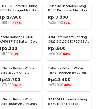
NITECORE Baterai Isi Ulang
TrustFire Baterai Isi Ulang
18650 Rechargeable Li-Ion
18650 Rechargeable Li-Ion
3.7V 2300mAh 1PCS - NL1823
3.7V 6000mAh 1PC -
Rp
127.900
Rp
17.300
BRC18650
Rp
191.900
Rp
35.900
34%
52%
Baterai Kancing CR1616
Ultra Hero Baterai Kancing
DL1616 BR1616 Button Cell
CR2016 DL2016 ECR2016 3V
3V Lithium 1 PCS
Lithium 1 PCS
Rp
2.300
Rp
1.800
Rp
11.900
Rp
10.900
81%
84%
Taffware Baterai Walkie
Taffware Baterai Walkie
Talkie 2800mAh for
Talkie 1800mAh for UV-5R
Taffware Pofung BF-UV82 -
UV-5RA - BL-5
Rp
43.700
Rp
44.400
BL-8
Rp
75.900
Rp
76.900
43%
43%
Taffware Baterai Walkie
NITECORE Baterai Isi Ulang
Talkie 1500mAh 3.7V untuk
18650 Li-Ion Flat Top
Baofeng BF-UV3R - BL-3
3200mAh 3.7V 1 PCS -