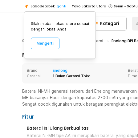
Jabodetabek
ganti
Toko Jakarta Utara
Toko Tangerang
Kategori
A
Silakan ubah lokasi store sesuai
Toko Cikupa
dengan lokasi Anda.
Pick n Go Jakarta Barat
Senin - J
Sport & Outdoor
Senter LED
Baterai
Enelong BPI B
Mengerti
Pick n Go Bekasi
Senin - Jumat (08
Pick n Go Depok
Senin - Jumat (08
Rincian Produk
Toko Jakarta Pusat
Senin - Sabtu
Brand
Enelong
Berat
Toko Jakarta Barat
Senin - Sabtu
Garansi
1 Bulan Garansi Toko
Dime
Toko Jakarta Utara
Toko Tangerang
Baterai Ni-MH generasi terbaru dari Enelong menawarkan p
MH biasanya. Hadir dengan kapasitas 2700 mAh yang mamp
Toko Cikupa
Sangat cocok digunakan untuk beragam perangkat elektro
Pick n Go Jakarta Barat
Senin - J
Fitur
Pick n Go Bekasi
Senin - Jumat (08
Pick n Go Depok
Senin - Jumat (08
Baterai Isi Ulang Berkualitas
Baterai Ni-MH tipe AA ini merupakan baterai yang dapa