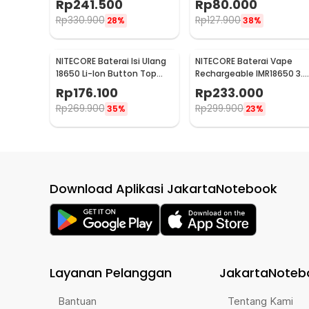
Rp
241.500
Rp
80.000
NL1834
Rp
330.900
Rp
127.900
28%
38%
NITECORE Baterai Isi Ulang
NITECORE Baterai Vape
18650 Li-Ion Button Top
Rechargeable IMR18650 3.7
2600 mAh 3.7V 1 PCS -
V 3100mAh 1 PCS
Rp
176.100
Rp
233.000
NL1826
Rp
269.900
Rp
299.900
35%
23%
Download Aplikasi JakartaNotebook
Layanan Pelanggan
JakartaNoteb
Bantuan
Tentang Kami