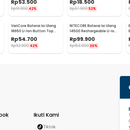
Rp
53.500
Rp
18.500
1000mAh
888S
Rp
91.900
Rp
37.900
42%
52%
VariCore Baterai Isi Ulang
NITECORE Baterai Isi Ulang
18650 Li-Ion Button Top
14500 Rechargeable Li-ion
3400 mAh 3.7V 1 PCS
750 mAh 3.6 V 1PC -
Rp
54.700
Rp
99.900
3400mAh
NL1475R
Rp
92.900
Rp
153.900
42%
36%
ook
Ikuti Kami
Tiktok