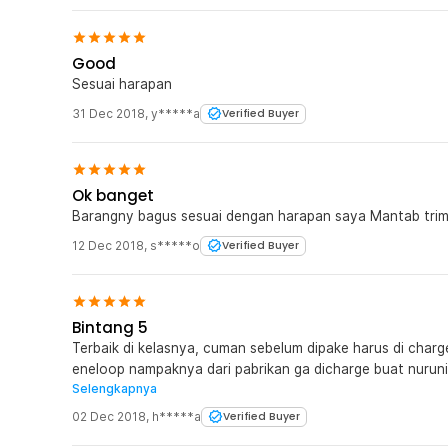
Good
Sesuai harapan
31 Dec 2018
,
y*****a
Verified Buyer
Ok banget
Barangny bagus sesuai dengan harapan saya Mantab trims
12 Dec 2018
,
s*****o
Verified Buyer
Bintang 5
Terbaik di kelasnya, cuman sebelum dipake harus di charg
eneloop nampaknya dari pabrikan ga dicharge buat nurunin
Selengkapnya
Pengalaman baru beli langsung di charge sampe full pake 
sampe 2700 mungkin dari pabrikan hnya charge sebatas qc Ngeliat pabrikan di official web terl
02 Dec 2018
,
h*****a
Verified Buyer
perusahaan baterai Enelong terpercaya di Negaranya, kar