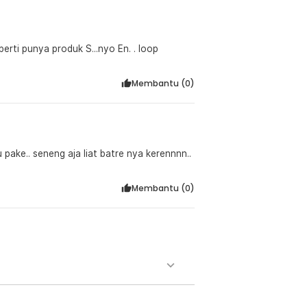
perti punya produk S...nyo En. . loop
Membantu (
0
)
Membantu (
0
)