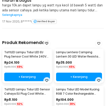
murah & bagus
harga 10k.an dapet lampu yg watt nya kecil (d bawah 5 watt) dan
ada sensor cahaya. jadi ketika lampu utama mati lampu tidur
Selengkapnya
nyala.
17 Nov 2020
,
B*****i
Verified Buyer
Produk Rekomendasi
TaffLED Lampu Tidur LED EU
Lampu Lentera Camping
Plug Sensor Cool White 240V
Lantern 30 LED Water Resistant
0.5W - LXX3148
- GY18
Rp
24.100
Rp
35.000
Rp
46.900
49%
Rp
62.900
45%
+ Keranjang
+ Keranjang
TaffLED Lampu Tidur LED Sensor
Lampu Tidur LED Model Kucing
Cahaya EU Plug Cool White
RGB 7 Color Rechargeable
0.5W 250V - L200
0.4W 5V 1200mAh - LJC-101
Rp
8.100
Rp
104.000
Rp
20.900
62%
Rp
166.900
38%