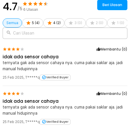
4.7
Beri Ulasan
/5
Kelengkapan Produk
6
Ulasan
Rincian yang Anda dapatkan untuk pembelian produk ini:
Semua
5
(
4
)
4
(
2
)
3
(
0
)
2
(
0
)
1
(
0
)
1 x Energy Lampu Tidur LED Model Bintang EU Plug 240V 0.1W -
EN-NL-8
Cari Ulasan
Membantu (
0
)
idak ada sensor cahaya
ternyata gak ada sensor cahaya nya. cuma pakai saklar aja. jadi
manual hidupinnya
25 Feb 2025
,
T*****q
Verified Buyer
Membantu (
0
)
idak ada sensor cahaya
ternyata gak ada sensor cahaya nya. cuma pakai saklar aja. jadi
manual hidupinnya
25 Feb 2025
,
T*****q
Verified Buyer