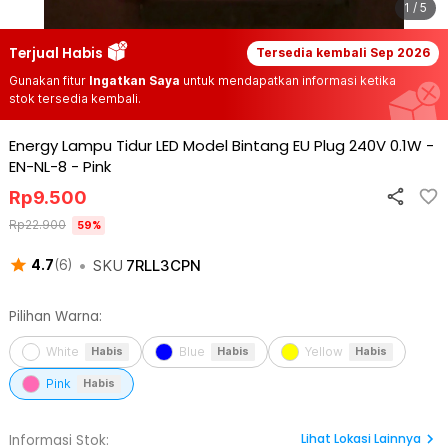
1 / 5
Terjual Habis
Tersedia kembali
Sep 2026
Gunakan fitur
Ingatkan Saya
untuk mendapatkan informasi ketika
stok tersedia kembali.
Energy Lampu Tidur LED Model Bintang EU Plug 240V 0.1W -
EN-NL-8
-
Pink
Rp
9.500
Rp
22.900
59
%
•
SKU
7RLL3CPN
4.7
(
6
)
Pilihan Warna:
White
Blue
Yellow
Habis
Habis
Habis
Pink
Habis
Lihat
Lokasi Lainnya
Informasi Stok: