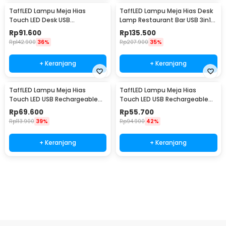
TaffLED Lampu Meja Hias
TaffLED Lampu Meja Hias Desk
Touch LED Desk USB
Lamp Restaurant Bar USB 3in1
Rechargeable Tri Color 3W -
Color - TW54
Rp
91.600
Rp
135.500
J420
Rp
142.900
36%
Rp
207.900
35%
+ Keranjang
+ Keranjang
TaffLED Lampu Meja Hias
TaffLED Lampu Meja Hias
Touch LED USB Rechargeable
Touch LED USB Rechargeable
Tri Color 1W - BRF5
3in1 1800mAh - P340
Rp
69.600
Rp
55.700
Rp
113.900
39%
Rp
94.900
42%
+ Keranjang
+ Keranjang
Ingatkan Saya