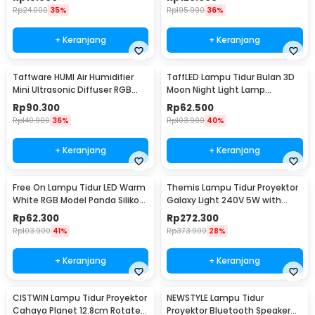
Rp
24.000
35%
Rp
195.900
36%
+ Keranjang
+ Keranjang
Taffware HUMI Air Humidifier
TaffLED Lampu Tidur Bulan 3D
Mini Ultrasonic Diffuser RGB
Moon Night Light Lamp
500ml Remote - 2467
Rechargeable 12cm - ROX-05
Rp
90.300
Rp
62.500
Rp
140.900
36%
Rp
103.900
40%
+ Keranjang
+ Keranjang
Free On Lampu Tidur LED Warm
Themis Lampu Tidur Proyektor
White RGB Model Panda Silikon
Galaxy Light 240V 5W with
Lamp 1.5W - ZH-121
Remote Control - HR-A1
Rp
62.300
Rp
272.300
Rp
103.900
41%
Rp
373.900
28%
+ Keranjang
+ Keranjang
CISTWIN Lampu Tidur Proyektor
NEWSTYLE Lampu Tidur
Cahaya Planet 12.8cm Rotate
Proyektor Bluetooth Speaker