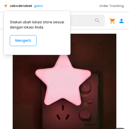
Jabodetabek
ganti
Order Tracking
Alat Kopi
Silakan ubah lokasi store sesuai
dengan lokasi Anda.
Mengerti