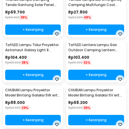
Tenda Gantung Solar Panel
Camping Multifungsi Cool
Waterproof IPX6 280W - G13
White 10W 1200mAh - LB171
Rp
69.700
Rp
27.800
Rp
113.900
39%
Rp
52.900
48%
+ Keranjang
+ Keranjang
TaffLED Lampu Tidur Proyektor
TaffLED Lentera Lampu Gas
Astronaut Galaxy Light 8
Outdoor Camping Lantern
Colors 5W 240V - HD481
Lamp - BRS-55
Rp
104.400
Rp
103.400
Rp
166.900
38%
Rp
151.900
32%
+ Keranjang
+ Keranjang
CHUBAN Lampu Proyektor
CHUBAN Lampu Proyektor
Model Bintang Galaksi 5W with
Model Bintang Galaksi 5V with
Remote Control - HR-F3
Remote Control - HR-F2
Rp
88.000
Rp
68.200
Rp
122.900
29%
Rp
110.900
39%
+ Keranjang
+ Keranjang