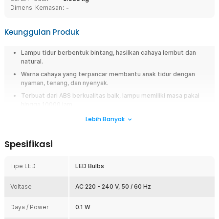
Dimensi Kemasan
: -
Keunggulan Produk
Lampu tidur berbentuk bintang, hasilkan cahaya lembut dan
natural.
Warna cahaya yang terpancar membantu anak tidur dengan
nyaman, tenang, dan nyenyak.
Terbuat dari ABS berkualitas baik, lampu memiliki masa pakai
hingga 10000 jam.
Lampu hemat energi dengan daya konsumsi hanya 0.1 W.
Lebih Banyak
Overview
Spesifikasi
Agar momen istirahat anak Anda terasa lebih berwarna dan nyaman,
Anda dapat menggunakan lampu tidur berbentuk bintang ini. Lampu ini
Tipe LED
LED Bulbs
memiliki desain lucu dan unik, menciptakan suasana yang
menyenangkan saat tidur. Terbuat dari material ABS low-carbon, lampu
ini aman, tidak menghasilkan radiasi, dan siap dipasang langsung ke stop
Voltase
AC 220 - 240 V, 50 / 60 Hz
kontak berkat EU plug. Lampu ini juga cocok untuk menemani anak
belajar atau bersantai sebelum tidur.
Daya / Power
0.1 W