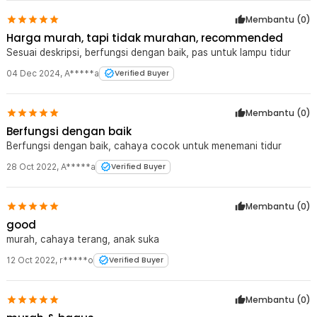
Membantu (
0
)
Harga murah, tapi tidak murahan, recommended
Sesuai deskripsi, berfungsi dengan baik, pas untuk lampu tidur
04 Dec 2024
,
A*****a
Verified Buyer
Membantu (
0
)
Berfungsi dengan baik
Berfungsi dengan baik, cahaya cocok untuk menemani tidur
28 Oct 2022
,
A*****a
Verified Buyer
Membantu (
0
)
good
murah, cahaya terang, anak suka
12 Oct 2022
,
r*****o
Verified Buyer
Membantu (
0
)