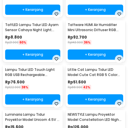
+ Keranjang
+ Keranjang
TaffLED Lampu Tidur LED Ayam
Taffware HUMI Air Humidifier
Sensor Cahaya Night Light
Mini Ultrasonic Diffuser RGB
Warm White 5W - GY01
500ml Remote - HUMI H14A
Rp
8.800
Rp
92.700
Rp
21.900
60%
Rp
143.900
36%
+ Keranjang
+ Keranjang
Lampu Tidur LED Touch Light
Little Cat Lampu Tidur LED
RGB USB Rechargeable
Model Cute Cat RGB 5 Color
1500mAh 5V 3W - F8-1
0.3W 4.5V - LJC-124
Rp
76.600
Rp
51.600
Rp
122.900
38%
Rp
88.900
42%
+ Keranjang
+ Keranjang
Luminaria Lampu Tidur
NEWSTYLE Lampu Proyektor
Proyektor Model Unicorn 4.5V -
Model Constellation LED Night
GP-ZS0
Light 3W 5V - NL-USB
Rp
15.600
Rp
126.000