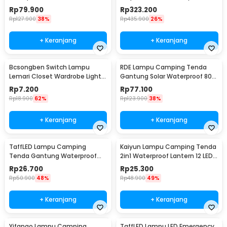
with 6 Film - PT-521
220V with Remote - GX-334
Rp
79.900
Rp
323.200
Rp
127.900
38%
Rp
435.900
26%
+ Keranjang
+ Keranjang
Bcsongben Switch Lampu
RDE Lampu Camping Tenda
Lemari Closet Wardrobe Light
Gantung Solar Waterproof 800
Automatic Switch - YGKG1
Lumens 2400mAh - HS-V65
Rp
7.200
Rp
77.100
Rp
18.900
62%
Rp
123.900
38%
+ Keranjang
+ Keranjang
TaffLED Lampu Camping
Kaiyun Lampu Camping Tenda
Tenda Gantung Waterproof
2in1 Waterproof Lantern 12 LED -
150 Lumens 800mAh - 511
9789
Rp
26.700
Rp
25.300
Rp
50.900
48%
Rp
48.900
49%
+ Keranjang
+ Keranjang
Yifanao Lampu Camping
TaffLED Lampu LED Emergency