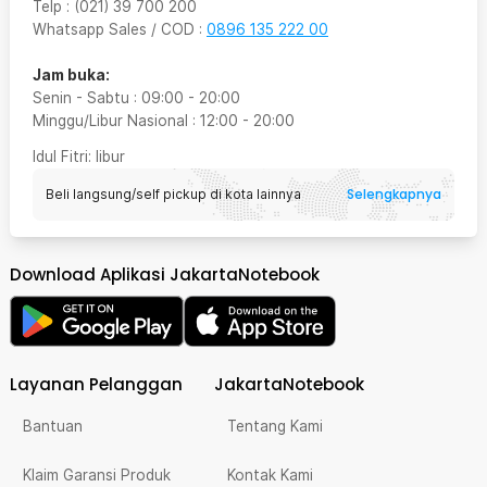
Telp
:
(021) 39 700 200
Whatsapp Sales / COD
:
0896 135 222 00
Jam buka:
Senin - Sabtu
:
09:00
-
20:00
Minggu/Libur Nasional
:
12:00
-
20:00
Idul Fitri
: libur
Selengkapnya
Beli langsung/self pickup di kota lainnya
Download Aplikasi JakartaNotebook
Layanan Pelanggan
JakartaNotebook
Bantuan
Tentang Kami
Klaim Garansi Produk
Kontak Kami