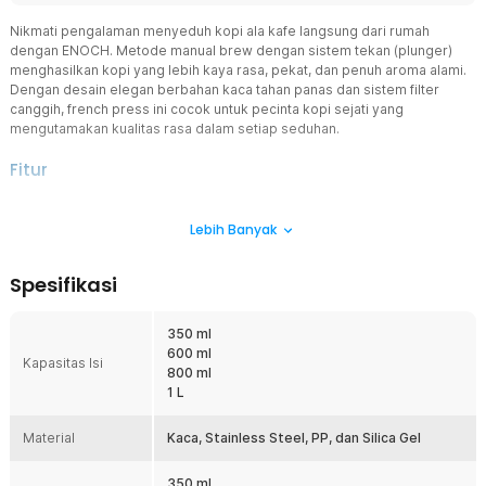
Nikmati pengalaman menyeduh kopi ala kafe langsung dari rumah
dengan ENOCH. Metode manual brew dengan sistem tekan (plunger)
menghasilkan kopi yang lebih kaya rasa, pekat, dan penuh aroma alami.
Dengan desain elegan berbahan kaca tahan panas dan sistem filter
canggih, french press ini cocok untuk pecinta kopi sejati yang
mengutamakan kualitas rasa dalam setiap seduhan.
Fitur
Ekstraksi Rasa Maksimal
Lebih Banyak
French press memungkinkan kopi dan air bercampur secara
sempurna selama proses brewing. Metode ini menghasilkan
ekstraksi yang lebih optimal dibanding metode drip biasa. Hasilnya
Spesifikasi
adalah kopi dengan rasa yang lebih bold, body lebih tebal, dan
aroma yang lebih kuat.
350 ml
3 Layer Filter, Seduhan Lebih Bersih
600 ml
Dilengkapi dengan 3 lapis filter mesh halus berukuran 0.18 mm
Kapasitas Isi
800 ml
yang mampu menyaring ampas kopi secara maksimal. Sistem ini
1 L
menjaga hasil seduhan tetap bersih tanpa residu mengganggu.
Selain itu, filter ini tetap mempertahankan minyak alami kopi
Material
sehingga rasa lebih autentik.
Kaca, Stainless Steel, PP, dan Silica Gel
Desain Ergonomis dan Anti Tumpah
350 ml