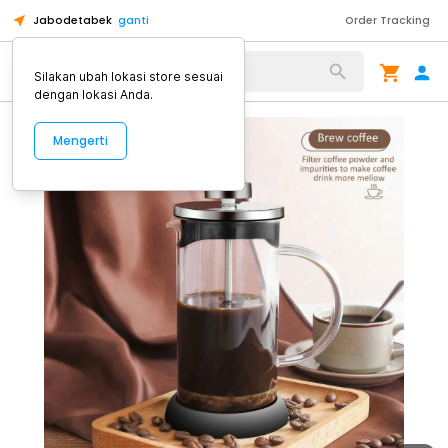
Jabodetabek
ganti
Order Tracking
Alat Kopi
Silakan ubah lokasi store sesuai
dengan lokasi Anda.
Mengerti