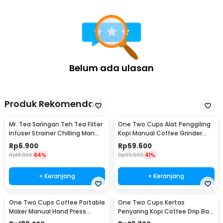
Belum ada ulasan
Produk Rekomendasi
Mr. Tea Saringan Teh Tea Filter
One Two Cups Alat Penggiling
Infuser Strainer Chilling Man
Kopi Manual Coffee Grinder
Silicon - MR03
Portable - WFCG9800
Rp
6.900
Rp
59.600
Rp
18.900
64%
Rp
99.900
41%
+ Keranjang
+ Keranjang
One Two Cups Coffee Portable
One Two Cups Kertas
Maker Manual Hand Press
Penyaring Kopi Coffee Drip Bag
Espresso 300ml - T35066
Paper Filter 50PCS - T111