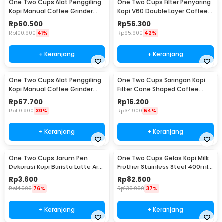
One Two Cups Alat Penggiling
One Two Cups Filter Penyaring
Kopi Manual Coffee Grinder
Kopi V60 Double Layer Coffee
Adjustable - RHNHA0176
Filter - FS-40S
Rp
60.500
Rp
56.300
Rp
100.900
41%
Rp
95.900
42%
+ Keranjang
+ Keranjang
One Two Cups Alat Penggiling
One Two Cups Saringan Kopi
Kopi Manual Coffee Grinder
Filter Cone Shaped Coffee
Adjustable - CF4146
Dripper 1 PCS - K741
Rp
67.700
Rp
16.200
Rp
110.900
39%
Rp
34.900
54%
+ Keranjang
+ Keranjang
One Two Cups Jarum Pen
One Two Cups Gelas Kopi Milk
Dekorasi Kopi Barista Latte Art
Frother Stainless Steel 400ml -
Needle 13cm - F3F27
WZ0011
Rp
3.600
Rp
82.500
Rp
14.900
76%
Rp
130.900
37%
+ Keranjang
+ Keranjang