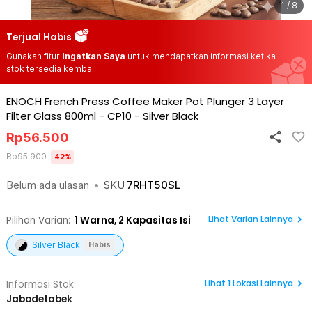
1 / 8
Terjual Habis
Gunakan fitur
Ingatkan Saya
untuk mendapatkan informasi ketika
stok tersedia kembali.
ENOCH French Press Coffee Maker Pot Plunger 3 Layer
Filter Glass 800ml - CP10
-
Silver Black
Rp
56.500
Rp
95.900
42
%
Belum ada ulasan
•
SKU
7RHT50SL
Lihat Varian Lainnya
Pilihan Varian:
1
Warna,
2 Kapasitas Isi
Silver Black
Habis
Lihat
1
Lokasi Lainnya
Informasi Stok:
Jabodetabek