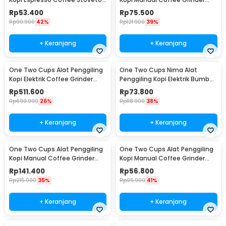
2 Cup 100ml - Z20
Wood - 16290
Rp
53.400
Rp
75.500
Rp
90.900
42%
Rp
121.900
39%
+ Keranjang
+ Keranjang
One Two Cups Alat Penggiling
One Two Cups Nima Alat
Kopi Elektrik Coffee Grinder
Penggiling Kopi Elektrik Bumbu
Adjustable - 600N
Coffee Grinder - NM-8300
Rp
511.600
Rp
73.800
Rp
690.900
26%
Rp
118.900
38%
+ Keranjang
+ Keranjang
One Two Cups Alat Penggiling
One Two Cups Alat Penggiling
Kopi Manual Coffee Grinder
Kopi Manual Coffee Grinder
Wood 30g - CW85532
160ml - CF012
Rp
141.400
Rp
56.800
Rp
215.900
35%
Rp
95.900
41%
+ Keranjang
+ Keranjang