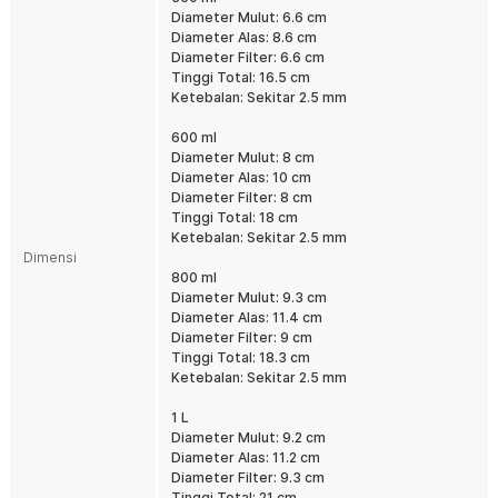
Handle bulat dirancang ergonomis agar nyaman digenggam bahkan
Diameter Mulut: 6.6 cm
saat penuh. Spout runcing membantu penuangan lebih presisi tanpa
Diameter Alas: 8.6 cm
cipratan. Cocok digunakan sehari-hari tanpa khawatir tumpah atau
Diameter Filter: 6.6 cm
sulit menuang.
Tinggi Total: 16.5 cm
Pilihan Kapasitas Lengkap
Ketebalan: Sekitar 2.5 mm
Tersedia dalam beberapa ukuran mulai dari 350 ml hingga 1 L.
Cocok untuk kebutuhan personal maupun sajian bersama keluarga
600 ml
atau teman. Anda bisa memilih sesuai kebutuhan konsumsi harian.
Diameter Mulut: 8 cm
Diameter Alas: 10 cm
Material Tahan Panas dan Awet
Diameter Filter: 8 cm
Menggunakan kaca tebal berkualitas tinggi yang tahan terhadap
Tinggi Total: 18 cm
suhu panas. Kombinasi material stainless steel, PP, dan silica gel
Ketebalan: Sekitar 2.5 mm
membuat produk lebih kuat dan tahan lama. Aman digunakan untuk
Dimensi
air panas tanpa mudah retak.
800 ml
Diameter Mulut: 9.3 cm
Kelengkapan Produk
Diameter Alas: 11.4 cm
Diameter Filter: 9 cm
Rincian yang Anda dapatkan untuk pembelian produk ini:
Tinggi Total: 18.3 cm
1 x ENOCH French Press Coffee Maker Pot Plunger 3 Layer Filter
Ketebalan: Sekitar 2.5 mm
Glass - CP10
1 L
Diameter Mulut: 9.2 cm
Diameter Alas: 11.2 cm
Diameter Filter: 9.3 cm
Tinggi Total: 21 cm