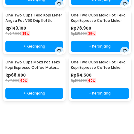
One Two Cups Teko Kopi Leher
One Two Cups Moka Pot Teko
Angsa Pot V60 Drip Kettle
Kopi Espresso Coffee Maker
960ml - RF-15
Stovetop 6 Cup 300ml - Z21
Rp
143.100
Rp
78.900
Rp
217.900
35%
Rp
125.900
38%
+ Keranjang
+ Keranjang
One Two Cups Moka Pot Teko
One Two Cups Moka Pot Teko
Kopi Espresso Coffee Maker
Kopi Espresso Coffee Maker
Stovetop 4 Cup 200ml - Z21
Stovetop 2 Cup 100ml - Z21
Rp
68.000
Rp
64.500
Rp
111.900
40%
Rp
106.900
40%
+ Keranjang
+ Keranjang
Ingatkan Saya