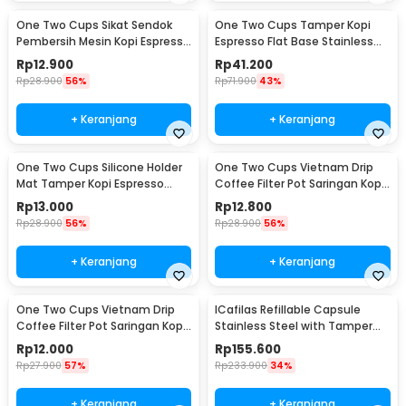
One Two Cups Sikat Sendok
One Two Cups Tamper Kopi
Pembersih Mesin Kopi Espresso
Espresso Flat Base Stainless
2in1 - 8809
Steel 51mm - SS51
Rp
12.900
Rp
41.200
Rp
28.900
56%
Rp
71.900
43%
+ Keranjang
+ Keranjang
One Two Cups Silicone Holder
One Two Cups Vietnam Drip
Mat Tamper Kopi Espresso
Coffee Filter Pot Saringan Kopi
Barista - 0310
124ml 7Q - LC1
Rp
13.000
Rp
12.800
Rp
28.900
56%
Rp
28.900
56%
+ Keranjang
+ Keranjang
One Two Cups Vietnam Drip
ICafilas Refillable Capsule
Coffee Filter Pot Saringan Kopi
Stainless Steel with Tamper
114ml 6Q - LC1
for Nespresso - F456
Rp
12.000
Rp
155.600
Rp
27.900
57%
Rp
233.900
34%
+ Keranjang
+ Keranjang