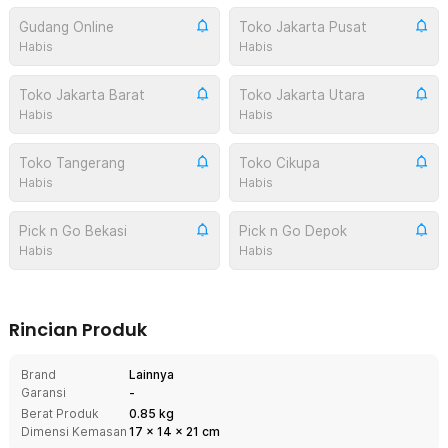
Gudang Online
Toko Jakarta Pusat
Habis
Habis
Toko Jakarta Barat
Toko Jakarta Utara
Habis
Habis
Toko Tangerang
Toko Cikupa
Habis
Habis
Pick n Go Bekasi
Pick n Go Depok
Habis
Habis
Rincian Produk
Brand
Lainnya
Garansi
-
Berat Produk
0.85 kg
Dimensi Kemasan
17
x
14
x
21
cm