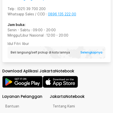
Telp
:
(021) 39 700 200
Whatsapp Sales / COD
:
0896 135 222 00
Jam buka:
Senin - Sabtu
:
09:00
-
20:00
Minggu/Libur Nasional
:
12:00
-
20:00
Idul Fitri
: libur
Selengkapnya
Beli langsung/self pickup di kota lainnya
Download Aplikasi JakartaNotebook
Layanan Pelanggan
JakartaNotebook
Bantuan
Tentang Kami