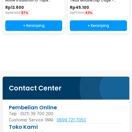
Noise Insulation D Tape
Tikus Mousetrap Cage -
9x6mm 10M - KK-062
HU1999
Rp
12.600
Rp
45.100
Rp
28.900
57%
Rp
77.900
43%
+ Keranjang
+ Keranjang
Beli Sekarang
Contact Center
Pembelian Online
Telp : (021) 39 700 200
Customer Service (WA) :
0899 721 7050
Toko Kami