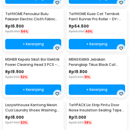
TaffHOME Pencukur Bulu
TaffHOME Kuas Cat Tembok
Pakaian Electric Cloth Fabric
Paint Runner Pro Roller - DY-
Shaver - FL-188
526
Rp
16.800
Rp
64.600
Rp
35.900
54%
Rp
106.900
40%
+ Keranjang
+ Keranjang
MSHIER Kepala Sikat Bor Elektrik
MENGXIANG Jebakan
Power Cleaning Head 3 PCS -
Perangkap Tikus Black Cat
DB003
Mousetrap 2 PCS - JB56
Rp
19.900
Rp
19.800
Rp
40.900
52%
Rp
39.900
51%
+ Keranjang
+ Keranjang
Lazyishhouse Kantong Mesin
TaffPACK Lis Strip Pintu Door
Cuci Laundry Shoes Washing
Noise Insulation Sealing Tape
Mesh Bag - 62319
5Mx3cm - B35
Rp
18.000
Rp
11.000
Rp
37.900
53%
Rp
25.900
58%