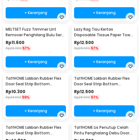
+ Keranjang
+ Keranjang
MELTSET Fuzz Trimmer Lint
Lazy Rag Tisu Kertas
Remover Penghilang Bulu Serat
Disposable Tissue Paper Towel
Kain - CV8805
1 Roll (50 Helai) - MB104P
Rp
11.600
Rp
12.500
Rp
26.900
57%
Rp
28.900
57%
+ Keranjang
+ Keranjang
TaffHOME Lakban Rubber Flex
TaffHOME Lakban Rubber Flex
Door Seal Strip Bottom
Door Seal Strip Bottom
Waterproof 25mmx5M - TP39
Waterproof 35mmx5M - TP39
Rp
10.300
Rp
12.500
Rp
24.900
59%
Rp
28.900
57%
+ Keranjang
+ Keranjang
TaffHOME Lakban Rubber Flex
TaffHOME Lis Penutup Celah
Door Seal Strip Bottom
Pintu Penghalang Debu Door
Waterproof 45mmx5M - TP39
Bottom Seal 1M - LQ7