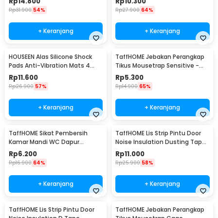
Rp
14.800
Rp
10.300
Rp
31.900
54%
Rp
27.900
64%
+ Keranjang
+ Keranjang
HOUSEEN Alas Silicone Shock
TaffHOME Jebakan Perangkap
Pads Anti-Vibration Mats 4
Tikus Mousetrap Sensitive -
PCS - NY522
ZL-2021
Rp
11.600
Rp
5.300
Rp
26.900
57%
Rp
14.900
65%
+ Keranjang
+ Keranjang
TaffHOME Sikat Pembersih
TaffHOME Lis Strip Pintu Door
Kamar Mandi WC Dapur
Noise Insulation Dusting Tape
Sponge Brush - 8211
5Mx9mmx9mm - KK-061
Rp
6.200
Rp
11.000
Rp
16.900
64%
Rp
25.900
58%
+ Keranjang
+ Keranjang
TaffHOME Lis Strip Pintu Door
TaffHOME Jebakan Perangkap