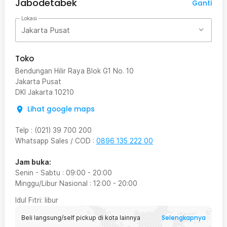
Jabodetabek
Ganti
Lokasi
Jakarta Pusat
Toko
Bendungan Hilir Raya Blok G1 No. 10
Jakarta Pusat
DKI Jakarta
10210
Lihat google maps
Telp
:
(021) 39 700 200
Whatsapp Sales / COD
:
0896 135 222 00
Jam buka:
Senin - Sabtu
:
09:00
-
20:00
Minggu/Libur Nasional
:
12:00
-
20:00
Idul Fitri
: libur
Selengkapnya
Beli langsung/self pickup di kota lainnya