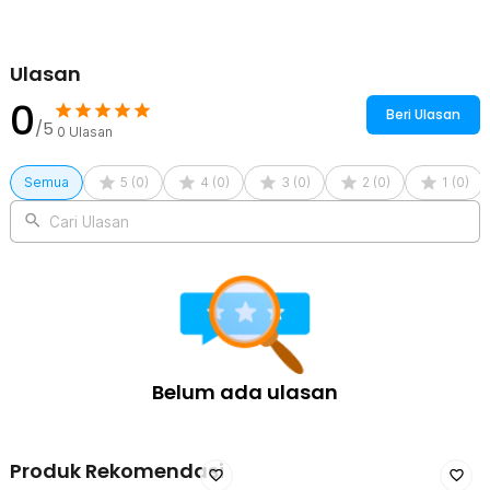
Rincian yang Anda dapatkan untuk pembelian produk ini:
1 x EOU HOME Tisu Kertas Disposable Tissue Paper Towel 1 Roll
(50 Helai) - TA1242
Ulasan
0
Beri Ulasan
/5
0
Ulasan
Semua
5
(
0
)
4
(
0
)
3
(
0
)
2
(
0
)
1
(
0
)
Cari Ulasan
Belum ada ulasan
Produk Rekomendasi