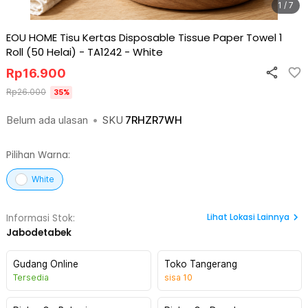
1 / 7
EOU HOME Tisu Kertas Disposable Tissue Paper Towel 1
Roll (50 Helai) - TA1242
-
White
Rp
16.900
Rp
26.000
35
%
Belum ada ulasan
•
SKU
7RHZR7WH
Pilihan Warna:
White
Lihat
Lokasi Lainnya
Informasi Stok:
Jabodetabek
Gudang Online
Toko Tangerang
Tersedia
sisa
10