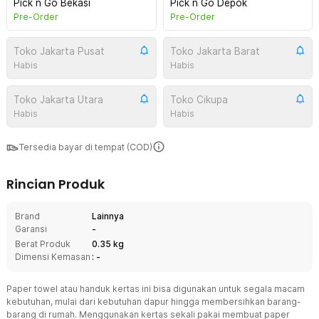
Pick n Go Bekasi
Pick n Go Depok
Pre-Order
Pre-Order
Toko Jakarta Pusat
Toko Jakarta Barat
Habis
Habis
Toko Jakarta Utara
Toko Cikupa
Habis
Habis
Tersedia bayar di tempat (COD)
Rincian Produk
Brand
Lainnya
Garansi
-
Berat Produk
0.35 kg
Dimensi Kemasan
: -
Paper towel atau handuk kertas ini bisa digunakan untuk segala macam
kebutuhan, mulai dari kebutuhan dapur hingga membersihkan barang-
barang di rumah. Menggunakan kertas sekali pakai membuat paper