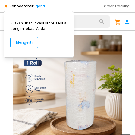
Jabodetabek
ganti
Order Tracking
Alat Kopi
Silakan ubah lokasi store sesuai
dengan lokasi Anda.
Mengerti