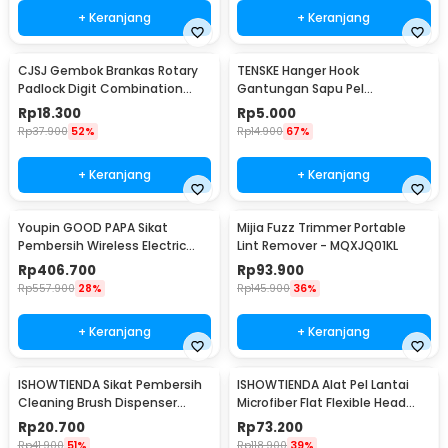
+ Keranjang
+ Keranjang
CJSJ Gembok Brankas Rotary
TENSKE Hanger Hook
Padlock Digit Combination
Gantungan Sapu Pel
Padlock - CH-209
Multifungsi 1 PCS - GF-016
Rp
18.300
Rp
5.000
Rp
37.900
52%
Rp
14.900
67%
+ Keranjang
+ Keranjang
Youpin GOOD PAPA Sikat
Mijia Fuzz Trimmer Portable
Pembersih Wireless Electric
Lint Remover - MQXJQ01KL
Cleaning - CL99
Rp
406.700
Rp
93.900
Rp
557.900
28%
Rp
145.900
36%
+ Keranjang
+ Keranjang
ISHOWTIENDA Sikat Pembersih
ISHOWTIENDA Alat Pel Lantai
Cleaning Brush Dispenser
Microfiber Flat Flexible Head
Sabun Air - S0026
with Bucket - FMI60
Rp
20.700
Rp
73.200
Rp
41.900
51%
Rp
118.900
39%