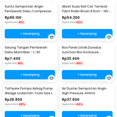
Sunto Semprotan Angin
Alloet Kuas Roll Cat Tembok
Pembersih Debu Compressed
Paint Roller Brush 8.5cm - HD-
Air Duster 400ml - ST1003
TVYQS
Rp
56.100
Rp
54.300
Rp
94.900
41%
Rp
92.900
42%
+ Keranjang
+ Keranjang
Sarung Tangan Pembersih
Box Panel Listrik Duradus
Debu Microfiber - L-30
Junction Box Enclosure
Waterproof 158x90mm - B1589
Rp
7.400
Rp
33.400
Rp
18.900
61%
Rp
60.900
46%
+ Keranjang
+ Keranjang
Taffware Pompa Airbag Pump
Air Duster Semprotan Angin
Wedge Locksmith Tools Size L
High Pressure 400ml
Rp
26.800
Rp
37.600
Rp
50.900
48%
Rp
66.900
44%
+ Keranjang
+ Keranjang