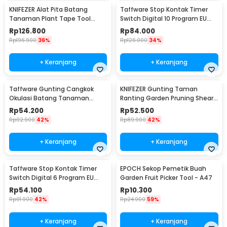
KNIFEZER Alat Pita Batang
Taffware Stop Kontak Timer
Tanaman Plant Tape Tool
Switch Digital 10 Program EU
Tapener Machine - VK20
Plug 16A 230V - KWE-TM02-EU
Rp
126.800
Rp
84.000
Rp
196.900
36%
Rp
126.000
34%
+ Keranjang
+ Keranjang
Taffware Gunting Cangkok
KNIFEZER Gunting Taman
Okulasi Batang Tanaman
Ranting Garden Pruning Shear
Grafting Pruning Tool - 210
Scissors - W238
Rp
54.200
Rp
52.500
Rp
92.900
42%
Rp
89.900
42%
+ Keranjang
+ Keranjang
Taffware Stop Kontak Timer
EPOCH Sekop Pemetik Buah
Switch Digital 6 Program EU
Garden Fruit Picker Tool - A47
Plug 16A 230V - W03
Rp
54.100
Rp
10.300
Rp
91.900
42%
Rp
24.900
59%
+ Keranjang
+ Keranjang