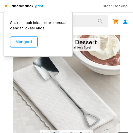
Jabodetabek
ganti
Order Tracking
Alat Kopi
Silakan ubah lokasi store sesuai
dengan lokasi Anda.
Mengerti