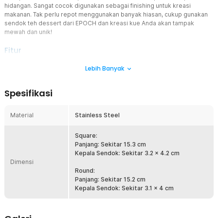
hidangan. Sangat cocok digunakan sebagai finishing untuk kreasi
makanan. Tak perlu repot menggunakan banyak hiasan, cukup gunakan
sendok teh dessert dari EPOCH dan kreasi kue Anda akan tampak
mewah dan unik!
Fitur
Bentuk Sekop Unik
Lebih Banyak
Dirancang untuk mempercantik tampilan berbagai makanan dan
minuman. Sendok teh dessert ini hadir dengan bentuk sekop mini
Spesifikasi
yang unik. Meski bentuknya tidak biasa, kilau dari sendok teh ini
dapat membuat semua hidangan yang disajikan terlihat estetik dan
mewah.
Material
Stainless Steel
Ukuran Mini yang Pas
Sendok teh dessert ini sangat cocok untuk Anda yang ingin
Square:
menikmati hidangan penutup. Ukurannya yang kecil juga sangat pas
Panjang: Sekitar 15.3 cm
digunakan untuk mengaduk teh atau kopi. Gunakan sendok ini untuk
Kepala Sendok: Sekitar 3.2 x 4.2 cm
Dimensi
meningkatkan pengalaman Anda menikmati teh!
Round:
Material Kualitas Terbaik
Panjang: Sekitar 15.2 cm
Sendok teh dessert dari EPOCH terbuat dari material stainless
Kepala Sendok: Sekitar 3.1 x 4 cm
steel kualitas terbaik sehingga tidak mudah berkarat. Aman
digunakan sebagai alat makan untuk kue maupun untuk menyeduh
teh dan kopi. Material stainless steel yang digunakan juga membuat