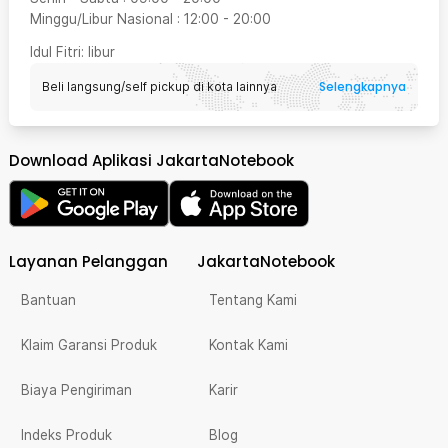
Minggu/Libur Nasional
:
12:00
-
20:00
Idul Fitri
: libur
Selengkapnya
Beli langsung/self pickup di kota lainnya
Download Aplikasi JakartaNotebook
Layanan Pelanggan
JakartaNotebook
Bantuan
Tentang Kami
Klaim Garansi Produk
Kontak Kami
Biaya Pengiriman
Karir
Indeks Produk
Blog