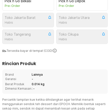
Pick n Go Bekasi
Pick n Go Depok
Pre-Order
Pre-Order
Toko Jakarta Barat
Toko Jakarta Utara
Habis
Habis
Toko Tangerang
Toko Cikupa
Habis
Habis
Tersedia bayar di tempat (COD)
Rincian Produk
Brand
Lainnya
Garansi
-
Berat Produk
0.014 kg
Dimensi Kemasan
: -
Percantik tampilan kue ketika dihidangkan agar terlihat menarik
menggunakan sendok teh dessert dari EPOCH. Memiliki bentuk seperti
sekop mini, sendok ini dapat menambah kesan unik pada setiap