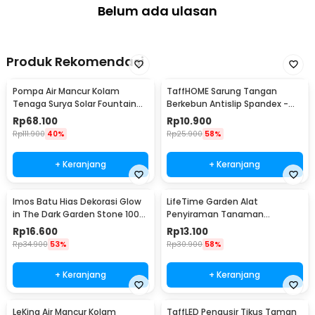
Belum ada ulasan
Produk Rekomendasi
Pompa Air Mancur Kolam
TaffHOME Sarung Tangan
Tenaga Surya Solar Fountain
Berkebun Antislip Spandex -
7V 1.5W 200L/H - GY-D-001
CZ-0146
Rp
68.100
Rp
10.900
Rp
111.900
40%
Rp
25.900
58%
+ Keranjang
+ Keranjang
Imos Batu Hias Dekorasi Glow
LifeTime Garden Alat
in The Dark Garden Stone 100
Penyiraman Tanaman
PCS - HC0043
Otomatis Micro Drip 2 PCS -
Rp
16.600
Rp
13.100
95109
Rp
34.900
53%
Rp
30.900
58%
+ Keranjang
+ Keranjang
LeKing Air Mancur Kolam
TaffLED Pengusir Tikus Taman