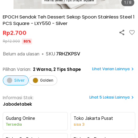
1 / 8
EPOCH Sendok Teh Dessert Sekop Spoon Stainless Steel 1
PCS Square - LXY550
-
Silver
Rp
2.700
Rp
12.900
80
%
Belum ada ulasan
•
SKU
7RHZKPSV
Lihat Varian Lainnya
Pilihan Varian:
2
Warna,
2 Tips Shape
Silver
Golden
Lihat
5
Lokasi Lainnya
Informasi Stok:
Jabodetabek
Gudang Online
Toko Jakarta Pusat
Tersedia
sisa
3