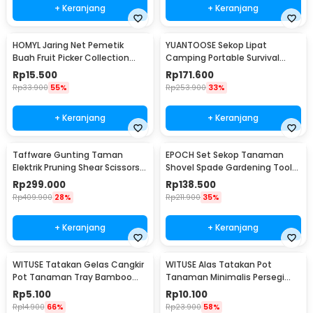
+ Keranjang
+ Keranjang
HOMYL Jaring Net Pemetik
YUANTOOSE Sekop Lipat
Buah Fruit Picker Collection
Camping Portable Survival
Head 14cm - HM16
Tactical Shovel 75cm - D14-10
Rp
15.500
Rp
171.600
Rp
33.900
55%
Rp
253.900
33%
+ Keranjang
+ Keranjang
Taffware Gunting Taman
EPOCH Set Sekop Tanaman
Elektrik Pruning Shear Scissors
Shovel Spade Gardening Tools
48Vf 1500mAh - VIO48
10 PCS - LXY55
Rp
299.000
Rp
138.500
Rp
409.900
28%
Rp
211.900
35%
+ Keranjang
+ Keranjang
WITUSE Tatakan Gelas Cangkir
WITUSE Alas Tatakan Pot
Pot Tanaman Tray Bamboo
Tanaman Minimalis Persegi
Coaster 85mm - EQF301
Panjang Bamboo Tray
Rp
5.100
Rp
10.100
175x88x10mm - EQF301
Rp
14.900
66%
Rp
23.900
58%