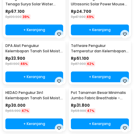
Tenaga Surya Solar Water
Ultrasonic Solar Power Mouse
Fountain - AS10A
Repellent - HR-533
Rp
67.100
Rp
24.700
Rp
109.900
39%
Rp
47.900
49%
+ Keranjang
+ Keranjang
DPA Alat Pengukur
Taffware Pengukur
Kelembapan Tanah Soil Moist
Temperatur dan Kelembapan
PH Detector Analyzer - DPA301
Tanah Soil PH - TPH01803
Rp
33.900
Rp
51.100
Rp
61.900
46%
Rp
87.900
42%
+ Keranjang
+ Keranjang
HEDAO Pengukur 3in1
Pot Tanaman Besar Minimalis
Kelembapan Tanah Soil Moist
Jumbo Fabric Breathable -
pH Analyzer - TL00378
DFT24
Rp
30.000
Rp
31.800
Rp
55.900
47%
Rp
58.900
47%
+ Keranjang
+ Keranjang