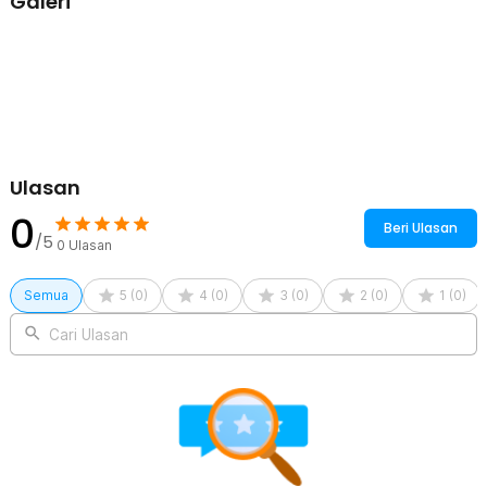
Galeri
kilau sendok teh dessert ini tidak mudah pudar.
Mudah Dibersihkan
Meski memiliki model yang unik, sendok teh dessert tidak
membutuhkan perawatan khusus. Cukup cuci menggunakan sabun
seperti alat makan lainnya kemudian keringkan secara alami dan
sendok siap digunakan kembali.
Kelengkapan Produk
Ulasan
Rincian yang Anda dapatkan untuk pembelian produk ini:
0
1 x EPOCH Sendok Teh Dessert Sekop Spoon Stainless Steel -
Beri Ulasan
LXY550
/5
0
Ulasan
Semua
5
(
0
)
4
(
0
)
3
(
0
)
2
(
0
)
1
(
0
)
Cari Ulasan