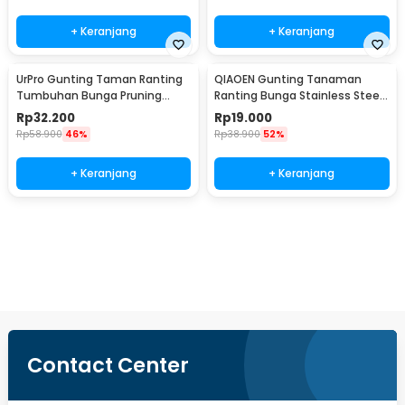
+ Keranjang
+ Keranjang
UrPro Gunting Taman Ranting
QIAOEN Gunting Tanaman
Tumbuhan Bunga Pruning
Ranting Bunga Stainless Steel
Scissors 25mm - SK5
Pruning Scissors - SK-6
Rp
32.200
Rp
19.000
Rp
58.900
46%
Rp
38.900
52%
+ Keranjang
+ Keranjang
Beli Sekarang
Contact Center