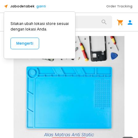
Jabodetabek
ganti
Order Tracking
Alat Kopi
Silakan ubah lokasi store sesuai
dengan lokasi Anda.
Mengerti