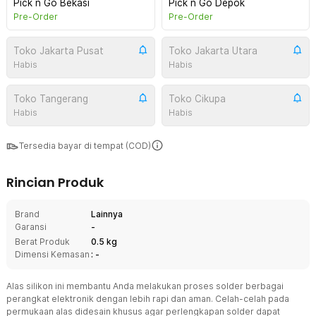
Pick n Go Bekasi
Pick n Go Depok
Pre-Order
Pre-Order
Toko Jakarta Pusat
Toko Jakarta Utara
Habis
Habis
Toko Tangerang
Toko Cikupa
Habis
Habis
Tersedia bayar di tempat (COD)
Rincian Produk
Brand
Lainnya
Garansi
-
Berat Produk
0.5 kg
Dimensi Kemasan
: -
Alas silikon ini membantu Anda melakukan proses solder berbagai
perangkat elektronik dengan lebih rapi dan aman. Celah-celah pada
permukaan alas didesain khusus agar perlengkapan solder dapat