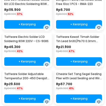
Kit LCD Electric Soldering 80W
Free 10cc 1 PCS - RMA-223
220V - CS-908S A
Rp
115.900
Rp
5.700
Rp
181.900
37%
Rp
14.900
62%
+ Keranjang
+ Keranjang
Taffware Electric Solder LCD
Taffware Kawat Timah Solder
Soldering 80W 220V - CS-908S
Tin Lead Sn30/Pb70 0.3mm
50g
Rp
46.300
Rp
21.900
Rp
78.900
42%
Rp
40.900
47%
+ Keranjang
+ Keranjang
Taffware Solder Adjustable
Chearw Set Tang Segel Sealing
Temperatur 200-450 Derajat
Plier with Lead Sealing and Wire
Celcius 220V 60W - CS-31 B
- CW01
Rp
29.600
Rp
57.700
Rp
54.900
47%
Rp
96.900
41%
+ Keranjang
+ Keranjang