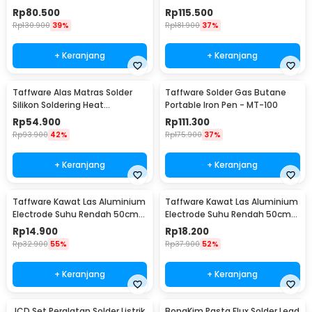
Rp
80.500
Rp
115.500
Rp
130.900
39%
Rp
181.900
37%
+ Keranjang
+ Keranjang
Taffware Alas Matras Solder
Taffware Solder Gas Butane
Silikon Soldering Heat
Portable Iron Pen - MT-100
Resistant 450x300mm - S-160
Rp
54.900
Rp
111.300
Rp
93.900
42%
Rp
175.900
37%
+ Keranjang
+ Keranjang
Taffware Kawat Las Aluminium
Taffware Kawat Las Aluminium
Electrode Suhu Rendah 50cm
Electrode Suhu Rendah 50cm
20 PCS 1.6mm - M127271
20 PCS 2.0mm - M127271
Rp
14.900
Rp
18.200
Rp
32.900
55%
Rp
37.900
52%
+ Keranjang
+ Keranjang
JCD Set Peralatan Solder Listrik
BongKim Pasta Flux Solder Lead