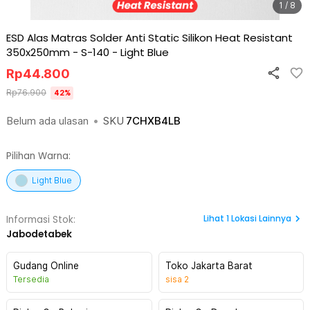
1 / 8
ESD Alas Matras Solder Anti Static Silikon Heat Resistant
350x250mm - S-140
-
Light Blue
Rp
44.800
Rp
76.900
42
%
Belum ada ulasan
•
SKU
7CHXB4LB
Pilihan Warna:
Light Blue
Lihat
1
Lokasi Lainnya
Informasi Stok:
Jabodetabek
Gudang Online
Toko Jakarta Barat
Tersedia
sisa
2