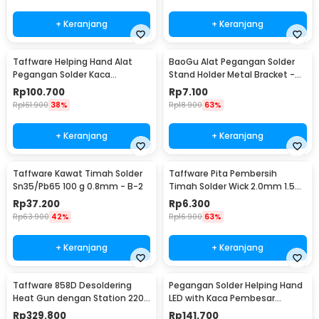
+ Keranjang
+ Keranjang
Taffware Helping Hand Alat
BaoGu Alat Pegangan Solder
Pegangan Solder Kaca
Stand Holder Metal Bracket -
Pembesar LED - MG16129-C
DBL-X10
Rp
100.700
Rp
7.100
Rp
161.900
38%
Rp
18.900
63%
+ Keranjang
+ Keranjang
Taffware Kawat Timah Solder
Taffware Pita Pembersih
Sn35/Pb65 100 g 0.8mm - B-2
Timah Solder Wick 2.0mm 1.5M
- CP-2015
Rp
37.200
Rp
6.300
Rp
63.900
42%
Rp
16.900
63%
+ Keranjang
+ Keranjang
Taffware 858D Desoldering
Pegangan Solder Helping Hand
Heat Gun dengan Station 220V
LED with Kaca Pembesar
750W
Magnifier 3X/4.5X - TH-7023
Rp
329.800
Rp
141.700