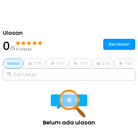
Kelengkapan Produk
Rincian yang Anda dapatkan untuk pembelian produk ini:
1 x ESD Alas Matras Solder Anti Static Silikon Heat Resistant
350x250mm - S-140
Ulasan
0
Beri Ulasan
/5
0
Ulasan
Semua
5
(
0
)
4
(
0
)
3
(
0
)
2
(
0
)
1
(
0
)
Cari Ulasan
Belum ada ulasan