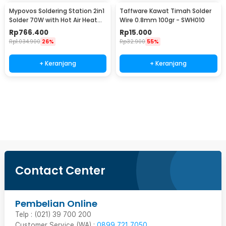
Mypovos Soldering Station 2in1
Taffware Kawat Timah Solder
Solder 70W with Hot Air Heat
Wire 0.8mm 100gr - SWH010
Gun 750W - 8582D
Rp
766.400
Rp
15.000
Rp
1.034.900
26%
Rp
32.900
55%
+ Keranjang
+ Keranjang
Beli Sekarang
Contact Center
Pembelian Online
Telp : (021) 39 700 200
Customer Service (WA) :
0899 721 7050