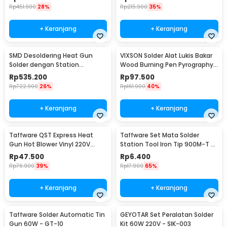
Rp
451.900
28%
Rp
215.900
35%
+ Keranjang
+ Keranjang
SMD Desoldering Heat Gun
VIXSON Solder Alat Lukis Bakar
Solder dengan Station
Wood Burning Pen Pyrography
220V/700W - KS8586
60W 36 Set - CS-31 D
Rp
535.200
Rp
97.500
Rp
722.900
26%
Rp
161.900
40%
+ Keranjang
+ Keranjang
Taffware QST Express Heat
Taffware Set Mata Solder
Gun Hot Blower Vinyl 220V
Station Tool Iron Tip 900M-T 5
300W - QST-220
PCS - BI5044
Rp
47.500
Rp
6.400
Rp
76.900
39%
Rp
17.900
65%
+ Keranjang
+ Keranjang
Taffware Solder Automatic Tin
GEYOTAR Set Peralatan Solder
Gun 60W - GT-10
Kit 60W 220V - SIK-003