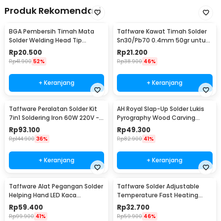
Produk Rekomendasi
BGA Pembersih Timah Mata
Taffware Kawat Timah Solder
Solder Welding Head Tip
Sn30/Pb70 0.4mm 50gr untuk
Cleaning
PCB Elektronik 0.4mm
Rp
20.500
Rp
21.200
Rp
41.900
52%
Rp
38.900
46%
+ Keranjang
+ Keranjang
Taffware Peralatan Solder Kit
AH Royal Slap-Up Solder Lukis
7in1 Soldering Iron 60W 220V -
Pyrography Wood Carving
CS-31 E
Soldering Iron - PAC904
Rp
93.100
Rp
49.300
Rp
144.900
36%
Rp
82.900
41%
+ Keranjang
+ Keranjang
Taffware Alat Pegangan Solder
Taffware Solder Adjustable
Helping Hand LED Kaca
Temperature Fast Heating
Pembesar 3.5X - TE-801
60W with 5 Tips - CS-31 A
Rp
59.400
Rp
32.700
Rp
99.900
41%
Rp
59.900
46%