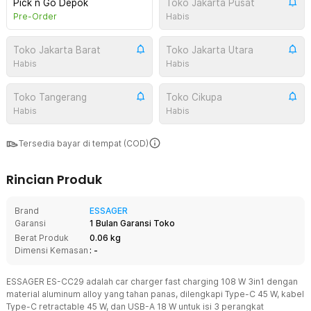
Pick n Go Depok
Toko Jakarta Pusat
Pre-Order
Habis
Toko Jakarta Barat
Toko Jakarta Utara
Habis
Habis
Toko Tangerang
Toko Cikupa
Habis
Habis
Tersedia bayar di tempat (COD)
Rincian Produk
Brand
ESSAGER
Garansi
1 Bulan Garansi Toko
Berat Produk
0.06 kg
Dimensi Kemasan
: -
ESSAGER ES-CC29 adalah car charger fast charging 108 W 3in1 dengan
material aluminum alloy yang tahan panas, dilengkapi Type-C 45 W, kabel
Type-C retractable 45 W, dan USB-A 18 W untuk isi 3 perangkat