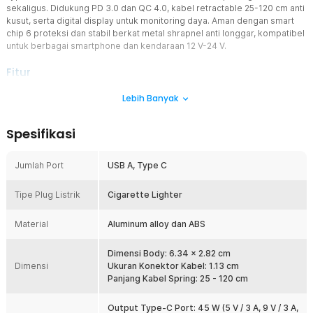
sekaligus. Didukung PD 3.0 dan QC 4.0, kabel retractable 25-120 cm anti
kusut, serta digital display untuk monitoring daya. Aman dengan smart
chip 6 proteksi dan stabil berkat metal shrapnel anti longgar, kompatibel
untuk berbagai smartphone dan kendaraan 12 V-24 V.
Fitur
Fast Charging 108 W 3 in 1
Lebih Banyak
Charger mobil ini menghadirkan total output 108 W yang mampu
mengisi hingga tiga perangkat secara bersamaan tanpa penurunan
Spesifikasi
performa signifikan. Port Type-C, kabel retractable, dan USB-A
bekerja secara simultan dengan distribusi daya cerdas. Ini sangat
penting untuk Anda yang sering berkendara atau traveler yang
Jumlah Port
USB A, Type C
membutuhkan efisiensi waktu saat charging. Dengan teknologi car
charger fast charging, baterai perangkat bisa terisi cepat bahkan
Tipe Plug Listrik
Cigarette Lighter
saat perjalanan singkat.
Spring Kabel Retractable 25 - 120 cm
Material
Aluminum alloy dan ABS
Kabel yang menggantung berantakan di dasbor bukan hanya tidak
rapi, tapi juga mengganggu konsentrasi berkendara. Kabel spring
Dimensi Body: 6.34 x 2.82 cm
retractable bawaan ES-CC29 fleksibel dari 25 cm hingga 120 cm
Dimensi
Ukuran Konektor Kabel: 1.13 cm
dan kembali rapi otomatis setelah dilepas tidak perlu digulung
Panjang Kabel Spring: 25 - 120 cm
manual. Cocok untuk posisi penumpang depan maupun belakang
tanpa perlu kabel ekstensi tambahan.
Output Type-C Port: 45 W (5 V / 3 A, 9 V / 3 A,