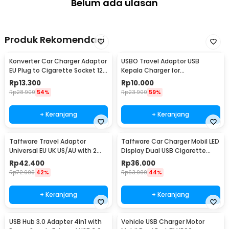
Belum ada ulasan
Produk Rekomendasi
Konverter Car Charger Adaptor
USBO Travel Adaptor USB
EU Plug to Cigarette Socket 12V
Kepala Charger for
500mA - KYA109
Smartphone 5V 2A - U90EWE
Rp
13.300
Rp
10.000
Rp
28.900
54%
Rp
23.900
59%
+ Keranjang
+ Keranjang
Taffware Travel Adaptor
Taffware Car Charger Mobil LED
Universal EU UK US/AU with 2
Display Dual USB Cigarette
Port USB A 2.1A - JY-148
Plug 3.1A - EC2
Rp
42.400
Rp
36.000
Rp
72.900
42%
Rp
63.900
44%
+ Keranjang
+ Keranjang
USB Hub 3.0 Adapter 4in1 with
Vehicle USB Charger Motor