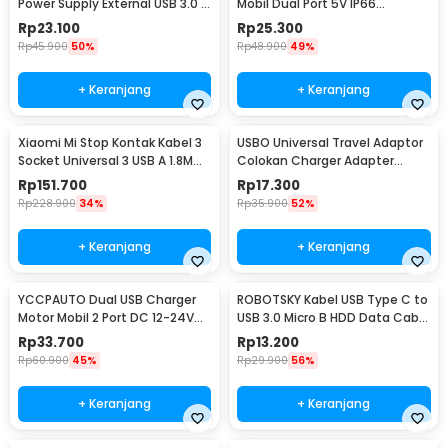
Power Supply External USB 3.0 4
Mobil Dual Port 5V IP66
Port - UH-103U3
Splashproof - 42557
Rp
23.100
Rp
25.300
Rp
45.900
50%
Rp
48.900
49%
+ Keranjang
+ Keranjang
Xiaomi Mi Stop Kontak Kabel 3
USBO Universal Travel Adaptor
Socket Universal 3 USB A 1.8M
Colokan Charger Adapter
250V 2500W - XMCXB01QMN
1000W - 931L
Rp
151.700
Rp
17.300
(ORIGINAL)
Rp
228.900
34%
Rp
35.900
52%
+ Keranjang
+ Keranjang
YCCPAUTO Dual USB Charger
ROBOTSKY Kabel USB Type C to
Motor Mobil 2 Port DC 12-24V
USB 3.0 Micro B HDD Data Cable
3.1A 1 PCS - CJ-L040
1M - SGC10
Rp
33.700
Rp
13.200
Rp
60.900
45%
Rp
29.900
56%
+ Keranjang
+ Keranjang