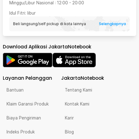
Minggu/Libur Nasional
:
12:00
-
20:00
Idul Fitri
: libur
Selengkapnya
Beli langsung/self pickup di kota lainnya
Download Aplikasi JakartaNotebook
Layanan Pelanggan
JakartaNotebook
Bantuan
Tentang Kami
Klaim Garansi Produk
Kontak Kami
Biaya Pengiriman
Karir
Indeks Produk
Blog