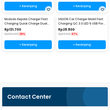
+ Keranjang
+ Keranjang
Mcdodo Kepala Charger Fast
USLION Car Charger Mobil Fast
Charging Quick Charge Dual
Charging QC 3.0 LED 5 USB Port
Port USB 33 W - CH-092
A 15A 18W - BK-359
Rp
131.700
Rp
28.800
Rp
202.900
36%
Rp
53.900
47%
+ Keranjang
+ Keranjang
Beli Sekarang
Contact Center