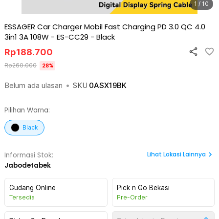
1 / 10
ESSAGER Car Charger Mobil Fast Charging PD 3.0 QC 4.0
3in1 3A 108W - ES-CC29
-
Black
Rp
188.700
Rp
260.000
28
%
Belum ada ulasan
•
SKU
0ASX19BK
Pilihan Warna:
Black
Lihat
Lokasi Lainnya
Informasi Stok:
Jabodetabek
Gudang Online
Pick n Go Bekasi
Tersedia
Pre-Order