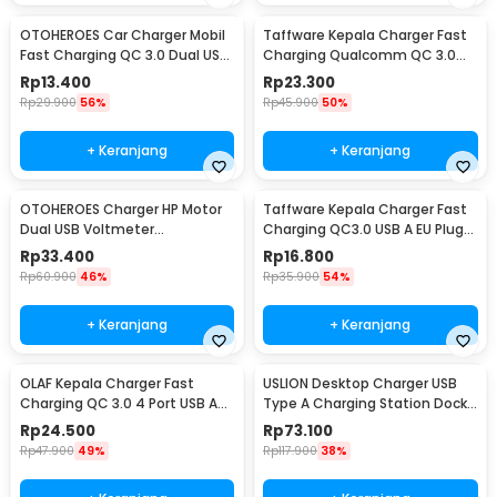
OTOHEROES Car Charger Mobil
Taffware Kepala Charger Fast
Fast Charging QC 3.0 Dual USB
Charging Qualcomm QC 3.0
3.1A 30W - DC-681
USB 3 Port USB - AR-QC-03
Rp
13.400
Rp
23.300
Rp
29.900
56%
Rp
45.900
50%
+ Keranjang
+ Keranjang
OTOHEROES Charger HP Motor
Taffware Kepala Charger Fast
Dual USB Voltmeter
Charging QC3.0 USB A EU Plug
Waterproof 4.2A - Y451
3A 18W - TE-007
Rp
33.400
Rp
16.800
Rp
60.900
46%
Rp
35.900
54%
+ Keranjang
+ Keranjang
OLAF Kepala Charger Fast
USLION Desktop Charger USB
Charging QC 3.0 4 Port USB A
Type A Charging Station Dock
48 W - BK-376
5 Port 4A - US04
Rp
24.500
Rp
73.100
Rp
47.900
49%
Rp
117.900
38%