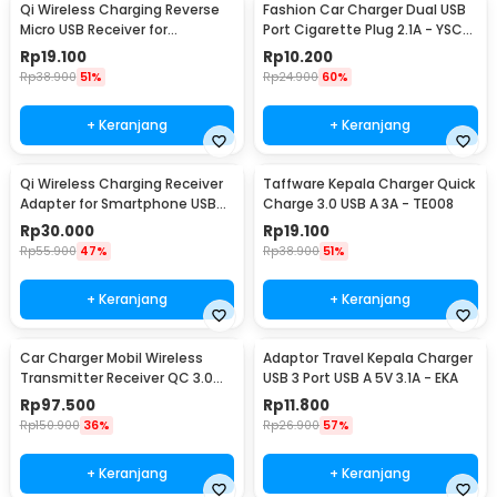
Qi Wireless Charging Reverse
Fashion Car Charger Dual USB
Micro USB Receiver for
Port Cigarette Plug 2.1A - YSC-
Smartphone - WXTE
11
Rp
19.100
Rp
10.200
Rp
38.900
51%
Rp
24.900
60%
+ Keranjang
+ Keranjang
Qi Wireless Charging Receiver
Taffware Kepala Charger Quick
Adapter for Smartphone USB
Charge 3.0 USB A 3A - TE008
Type C - P9
Rp
30.000
Rp
19.100
Rp
55.900
47%
Rp
38.900
51%
+ Keranjang
+ Keranjang
Car Charger Mobil Wireless
Adaptor Travel Kepala Charger
Transmitter Receiver QC 3.0
USB 3 Port USB A 5V 3.1A - EKA
Dual USB 3.1A - HY-82
Rp
97.500
Rp
11.800
Rp
150.900
36%
Rp
26.900
57%
+ Keranjang
+ Keranjang