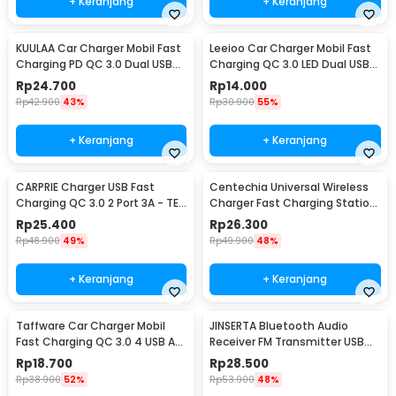
+ Keranjang
+ Keranjang
KUULAA Car Charger Mobil Fast
Leeioo Car Charger Mobil Fast
Charging PD QC 3.0 Dual USB
Charging QC 3.0 LED Dual USB
1.67A 20W - A318
Port 2.4A - LE001
Rp
24.700
Rp
14.000
Rp
42.900
43%
Rp
30.900
55%
+ Keranjang
+ Keranjang
CARPRIE Charger USB Fast
Centechia Universal Wireless
Charging QC 3.0 2 Port 3A - TE-
Charger Fast Charging Station
820
Base 2A 10W - K8
Rp
25.400
Rp
26.300
Rp
48.900
49%
Rp
49.900
48%
+ Keranjang
+ Keranjang
Taffware Car Charger Mobil
JINSERTA Bluetooth Audio
Fast Charging QC 3.0 4 USB A
Receiver FM Transmitter USB
Port 7A 35W - BK-358
Charger - X8
Rp
18.700
Rp
28.500
Rp
38.900
52%
Rp
53.900
48%