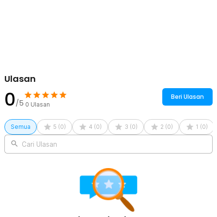
Berbagai Jenis Mobil
Anda bisa menggunakan charger mobil ini untuk kendaraan
bertegangan 12-24 V. Besaran tegangan tersebut tentunya umum
digunakan di berbagai kendaraan. Charger pun akan bekerja
dengan baik selama spesifikasinya sesuai.
Kelengkapan Produk
Ulasan
Rincian yang Anda dapatkan untuk pembelian produk ini:
0
1 x ESSAGER Car Charger Mobil Fast Charging PD 3.0 QC 4.0
Beri Ulasan
3in1 3A 108W - ES-CC29
/5
0
Ulasan
Semua
5
(
0
)
4
(
0
)
3
(
0
)
2
(
0
)
1
(
0
)
Cari Ulasan