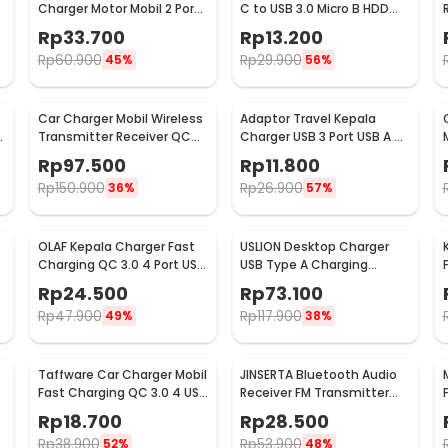
Charger Motor Mobil 2 Port
C to USB 3.0 Micro B HDD
DC 12-24V 3.1A 1 PCS - CJ-
Data Cable 1M - SGC10
Rp
33.700
Rp
13.200
L040
Rp
60.900
Rp
29.900
45%
56%
Car Charger Mobil Wireless
Adaptor Travel Kepala
-
Transmitter Receiver QC
Charger USB 3 Port USB A 5V
3.0 Dual USB 3.1A - HY-82
3.1A - EKA
Rp
97.500
Rp
11.800
Rp
150.900
Rp
26.900
36%
57%
OLAF Kepala Charger Fast
USLION Desktop Charger
Charging QC 3.0 4 Port USB
USB Type A Charging
A 48 W - BK-376
Station Dock 5 Port 4A -
Rp
24.500
Rp
73.100
US04
Rp
47.900
Rp
117.900
49%
38%
Taffware Car Charger Mobil
JINSERTA Bluetooth Audio
Fast Charging QC 3.0 4 USB
Receiver FM Transmitter
A Port 7A 35W - BK-358
USB Charger - X8
Rp
18.700
Rp
28.500
Rp
38.900
Rp
53.900
52%
48%