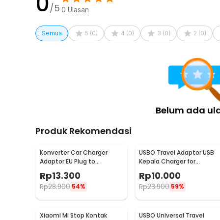
0
/5
0
Ulasan
Semua
5
(
0
)
4
(
0
)
3
(
0
)
2
(
0
)
Belum ada ul
Produk Rekomendasi
Konverter Car Charger
USBO Travel Adaptor USB
Adaptor EU Plug to
Kepala Charger for
Cigarette Socket 12V
Smartphone 5V 2A -
Rp
13.300
Rp
10.000
500mA - KYA109
U90EWE
Rp
28.900
Rp
23.900
54%
59%
Xiaomi Mi Stop Kontak
USBO Universal Travel