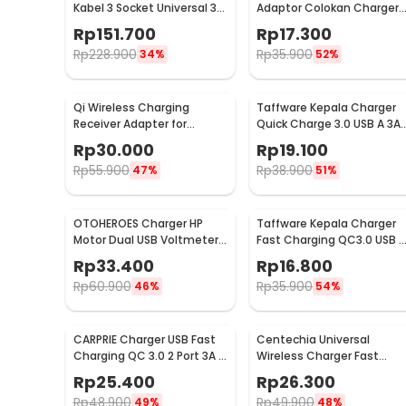
Kabel 3 Socket Universal 3
Adaptor Colokan Charger
USB A 1.8M 250V 2500W -
Adapter 1000W - 931L
Rp
151.700
Rp
17.300
XMCXB01QMN (ORIGINAL)
Rp
228.900
Rp
35.900
34%
52%
Qi Wireless Charging
Taffware Kepala Charger
Receiver Adapter for
Quick Charge 3.0 USB A 3A 
Smartphone USB Type C -
TE008
Rp
30.000
Rp
19.100
P9
Rp
55.900
Rp
38.900
47%
51%
OTOHEROES Charger HP
Taffware Kepala Charger
Motor Dual USB Voltmeter
Fast Charging QC3.0 USB A
Waterproof 4.2A - Y451
EU Plug 3A 18W - TE-007
Rp
33.400
Rp
16.800
Rp
60.900
Rp
35.900
46%
54%
CARPRIE Charger USB Fast
Centechia Universal
Charging QC 3.0 2 Port 3A -
Wireless Charger Fast
TE-820
Charging Station Base 2A
Rp
25.400
Rp
26.300
10W - K8
Rp
48.900
Rp
49.900
49%
48%