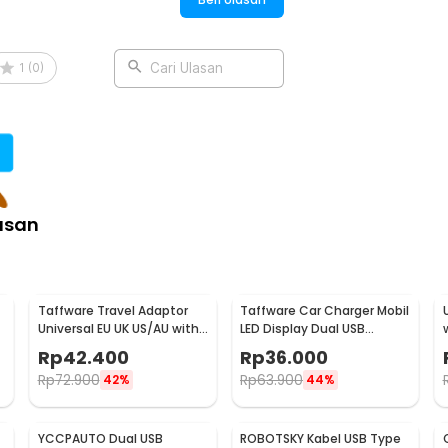
1
(
0
)
Cari Ulasan
asan
Taffware Travel Adaptor
Taffware Car Charger Mobil
Universal EU UK US/AU with
LED Display Dual USB
2 Port USB A 2.1A - JY-148
Cigarette Plug 3.1A - EC2
Rp
42.400
Rp
36.000
Rp
72.900
Rp
63.900
42%
44%
YCCPAUTO Dual USB
ROBOTSKY Kabel USB Type