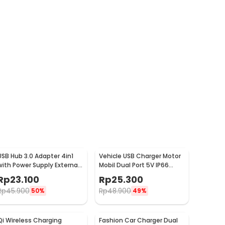
USB Hub 3.0 Adapter 4in1
Vehicle USB Charger Motor
with Power Supply External
Mobil Dual Port 5V IP66
USB 3.0 4 Port - UH-103U3
Splashproof - 42557
Rp
23.100
Rp
25.300
Rp
45.900
Rp
48.900
50%
49%
Qi Wireless Charging
Fashion Car Charger Dual