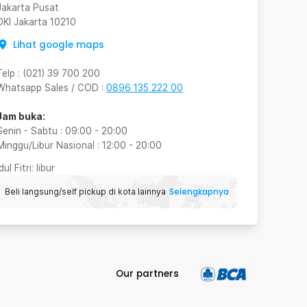
Jakarta Pusat
DKI Jakarta
10210
Lihat google maps
Telp
:
(021) 39 700 200
Whatsapp Sales / COD
:
0896 135 222 00
Jam buka:
Senin - Sabtu
:
09:00
-
20:00
Minggu/Libur Nasional
:
12:00
-
20:00
Idul Fitri
: libur
Selengkapnya
Beli langsung/self pickup di kota lainnya
Our partners