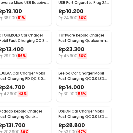
Reverse Micro USB Receiver
USB Port Cigarette Plug 2.1A
for Smartphone - WXTE
- YSC-11
Rp
19.100
Rp
10.200
Rp
38.900
Rp
24.900
51%
60%
OTOHEROES Car Charger
Taffware Kepala Charger
Mobil Fast Charging QC 3.0
Fast Charging Qualcomm
Dual USB 3.1A 30W - DC-681
QC 3.0 USB 3 Port USB - AR-
Rp
13.400
Rp
23.300
QC-03
Rp
29.900
Rp
45.900
56%
50%
KUULAA Car Charger Mobil
Leeioo Car Charger Mobil
Fast Charging PD QC 3.0
Fast Charging QC 3.0 LED
Dual USB 1.67A 20W - A318
Dual USB Port 2.4A - LE001
Rp
24.700
Rp
14.000
Rp
42.900
Rp
30.900
43%
55%
Mcdodo Kepala Charger
USLION Car Charger Mobil
Fast Charging Quick
Fast Charging QC 3.0 LED 5
Charge Dual Port USB 33 W
USB Port A 15A 18W - BK-359
Rp
131.700
Rp
28.800
- CH-092
Rp
202.900
Rp
53.900
36%
47%