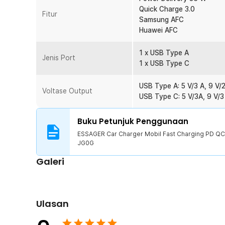
Menawarkan produk yang mudah digunakan, ESSAGER me
Quick Charge 3.0
Fitur
pada produknya agar dapat digunakan semua orang. Por
Samsung AFC
mobil yang memiliki port cigarette, mulai dari mobil se
Huawei AFC
truk.
1 x USB Type A
Jenis Port
Kelengkapan Produk
1 x USB Type C
Rincian yang Anda dapatkan untuk pembelian produk ini
USB Type A: 5 V/3 A, 9 V/2
1 x ESSAGER Car Charger Mobil Fast Charging PD 
Voltase Output
USB Type C: 5 V/3A, 9 V/3 
1 x Panduan Penggunaan
Buku Petunjuk Penggunaan
ESSAGER Car Charger Mobil Fast Charging PD QC
JG0G
Galeri
Ulasan