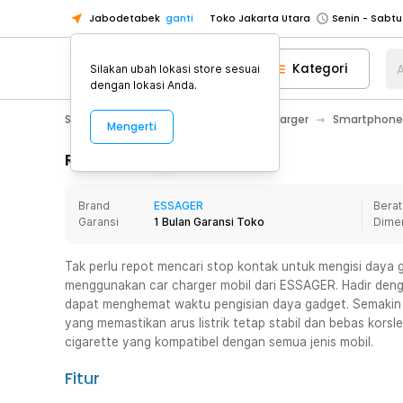
Jabodetabek
ganti
Toko Jakarta Utara
Toko Tangerang
Kategori
A
Silakan ubah lokasi store sesuai
Toko Cikupa
dengan lokasi Anda.
Pick n Go Jakarta Barat
Senin - J
Smartphone & Tablet
Baterai & Charger
Smartphone
Mengerti
Pick n Go Bekasi
Senin - Jumat (08
Pick n Go Depok
Senin - Jumat (08
Rincian Produk
Toko Jakarta Pusat
Senin - Sabtu
Brand
ESSAGER
Berat
Toko Jakarta Barat
Senin - Sabtu
Garansi
1 Bulan Garansi Toko
Dime
Toko Jakarta Utara
Toko Tangerang
Tak perlu repot mencari stop kontak untuk mengisi daya 
menggunakan car charger mobil dari ESSAGER. Hadir deng
Toko Cikupa
dapat menghemat waktu pengisian daya gadget. Semakin
Pick n Go Jakarta Barat
Senin - J
yang memastikan arus listrik tetap stabil dan bebas kors
cigarette yang kompatibel dengan semua jenis mobil.
Pick n Go Bekasi
Senin - Jumat (08
Pick n Go Depok
Senin - Jumat (08
Fitur