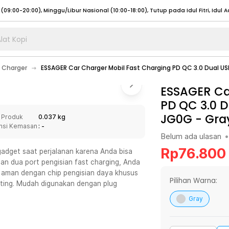
lat Kopi
umat (07:00 - 20:00), Sabtu - Minggu (08:00 - 20:00), Tutup pada Idul Fitri
Sele
 Charger
ESSAGER Car Charger Mobil Fast Charging PD QC 3.0 Dual 
:00 - 20:00), Sabtu - Minggu/ Libur Nasional (08:00 - 17:00)
Selengkapnya
:00 - 20:00), Sabtu - Minggu/ Libur Nasional (08:00 - 17:00)
ESSAGER Ca
Selengkapnya
PD QC 3.0 
 (09:00-20:00), Minggu/Libur Nasional (12:00-20:00), Tutup pada Idul Fitri
Sele
JG0G
-
Gra
 Produk
0.037 kg
 (09:00-20:00), Minggu/Libur Nasional (12:00-20:00), Tutup pada Idul Fitri
Sele
nsi Kemasan
: -
Belum ada ulasan
•
Rp
76.800
gadget saat perjalanan karena Anda bisa
an dua port pengisian fast charging, Anda
 aman dengan chip pengisian daya khusus
umat (07:00 - 20:00), Sabtu - Minggu (08:00 - 20:00), Tutup pada Idul Fitri
Sele
Pilihan Warna:
leting. Mudah digunakan dengan plug
:00 - 20:00), Sabtu - Minggu/ Libur Nasional (08:00 - 17:00)
Selengkapnya
Gray
:00 - 20:00), Sabtu - Minggu/ Libur Nasional (08:00 - 17:00)
Selengkapnya