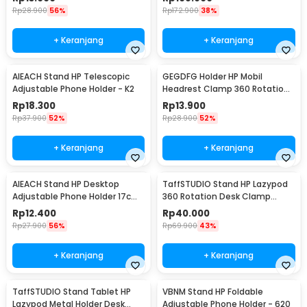
Rp
28.900
56%
Rp
172.900
38%
+ Keranjang
+ Keranjang
AIEACH Stand HP Telescopic
GEGDFG Holder HP Mobil
Adjustable Phone Holder - K2
Headrest Clamp 360 Rotation
Car Phone Holder - GP97
Rp
18.300
Rp
13.900
Rp
37.900
52%
Rp
28.900
52%
+ Keranjang
+ Keranjang
AIEACH Stand HP Desktop
TaffSTUDIO Stand HP Lazypod
Adjustable Phone Holder 17cm
360 Rotation Desk Clamp
- K2
Smartphone Holder - D9
Rp
12.400
Rp
40.000
Rp
27.900
56%
Rp
69.900
43%
+ Keranjang
+ Keranjang
TaffSTUDIO Stand Tablet HP
VBNM Stand HP Foldable
Lazypod Metal Holder Desk
Adjustable Phone Holder - 620