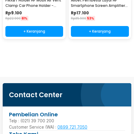
PMXBT Holder HP Mobil Air Vent
Alloet Pembesar Layar HP
Clamp Car Phone Holder -
Smartphone Screen Amplifier
YC001
10 Inch - SY-11
Rp
9.100
Rp
17.100
Rp
22.900
61%
Rp
35.900
53%
+ Keranjang
+ Keranjang
Beli Sekarang
Contact Center
Pembelian Online
Telp : (021) 39 700 200
Customer Service (WA) :
0899 721 7050