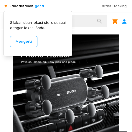
Jabodetabek
ganti
Order Tracking
Alat Kopi
Silakan ubah lokasi store sesuai
dengan lokasi Anda.
Mengerti