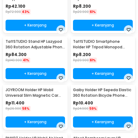
Clamp 6-8 Inch - D9
Rp
42.100
Rp
8.200
Rp
72.900
43%
Rp
20.900
61%
+ Keranjang
+ Keranjang
TaffSTUDIO Stand HP Lazypod
TaffSTUDIO Smartphone
360 Rotation Adjustable Phone
Holder HP Tripod Monopod
Holder - GH027
Clamp Mount 1/4 Thread -
Rp
84.300
Rp
8.200
F360
Rp
140.900
41%
Rp
20.900
61%
+ Keranjang
+ Keranjang
JOYROOM Holder HP Mobil
Gaiby Holder HP Sepeda Elastic
Universal Slim Magnetic Car
360 Rotation Bicycle Phone
Phone Holder - F6
Holder - B07
Rp
11.400
Rp
10.400
Rp
26.900
58%
Rp
24.900
59%
+ Keranjang
+ Keranjang