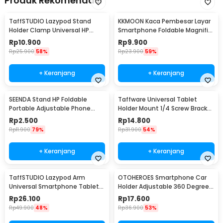
Produk Rekomendasi
TaffSTUDIO Lazypod Stand
KKMOON Kaca Pembesar Layar
Holder Clamp Universal HP
Smartphone Foldable Magnifier
Tablet Monopod 57cm -
Stand 5X - F1
Rp
10.900
Rp
9.900
Tripod-8-1
Rp
25.900
58%
Rp
23.900
59%
+ Keranjang
+ Keranjang
SEENDA Stand HP Foldable
Taffware Universal Tablet
Portable Adjustable Phone
Holder Mount 1/4 Screw Bracket
Holder - S089
Tripod - VTM4
Rp
2.500
Rp
14.800
Rp
11.900
79%
Rp
31.900
54%
+ Keranjang
+ Keranjang
TaffSTUDIO Lazypod Arm
OTOHEROES Smartphone Car
Universal Smartphone Tablet
Holder Adjustable 360 Degree
Holder Klip Clamp - A-138
with Suction Cup - T003
Rp
26.100
Rp
17.600
Rp
49.900
48%
Rp
36.900
53%