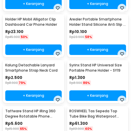
+ Keranjang
+ Keranjang
Holder HP Mobil Alligator Clip
Arealer Portable Smartphone
Dashboard Car Phone Holder
Holder Stand Silicone Anti Slip -
PA456
Rp
23.100
Rp
10.100
Rp
45.900
50%
Rp
23.900
58%
+ Keranjang
+ Keranjang
Kalung Detachable Lanyard
Syrinx Stand HP Universal Size
Smartphone Strap Neck Cord
Portable Phone Holder - SY19
Rp
2.500
Rp
1.300
Rp
11.900
79%
Rp
8.900
86%
+ Keranjang
+ Keranjang
Taffware Stand HP iRing 360
ROSWHEEL Tas Sepeda Top
Degree Rotatable Phone
Tube Bike Bag Waterproof
Holder - R20
Holder HP 6 Inch - ROS12
Rp
5.600
Rp
61.300
Rp
15.900
65%
Rp
101.900
40%