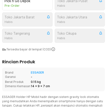
Pick n Go Depok
Toko Jakarta Pusat
Pre-Order
Habis
Toko Jakarta Barat
Toko Jakarta Utara
Habis
Habis
Toko Tangerang
Toko Cikupa
Habis
Habis
Tersedia bayar di tempat (COD)
Rincian Produk
Brand
ESSAGER
Garansi
-
Berat Produk
0.15 kg
Dimensi Kemasan
14
x
9
x
7
cm
ESSAGER Holder HP Mobil hadir dengan sistem gravity lock otomatis
yang memudahkan Anda menempatkan smartphone hanya dengan satu
tangan. Cukup letakkan HP, penjepit akan mengunci otomatis mengikuti