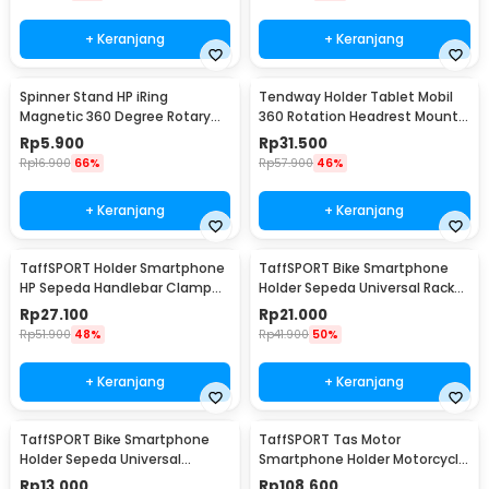
+ Keranjang
+ Keranjang
Spinner Stand HP iRing
Tendway Holder Tablet Mobil
Magnetic 360 Degree Rotary
360 Rotation Headrest Mount
Phone Holder
8-11 Inch - SBT-1104
Rp
5.900
Rp
31.500
Rp
16.900
66%
Rp
57.900
46%
+ Keranjang
+ Keranjang
TaffSPORT Holder Smartphone
TaffSPORT Bike Smartphone
HP Sepeda Handlebar Clamp
Holder Sepeda Universal Rack
Bicycle Holder - YP07
Bicycle - BM03
Rp
27.100
Rp
21.000
Rp
51.900
48%
Rp
41.900
50%
+ Keranjang
+ Keranjang
TaffSPORT Bike Smartphone
TaffSPORT Tas Motor
Holder Sepeda Universal
Smartphone Holder Motorcycle
Bicycle - JR-OK5
Fuel Bag - SA212
Rp
13.000
Rp
108.600