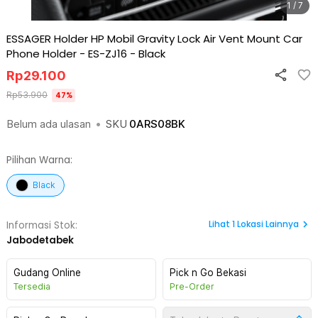
1 / 7
ESSAGER Holder HP Mobil Gravity Lock Air Vent Mount Car
Phone Holder - ES-ZJ16
-
Black
Rp
29.100
Rp
53.900
47
%
Belum ada ulasan
•
SKU
0ARS08BK
Pilihan Warna:
Black
Lihat
1
Lokasi Lainnya
Informasi Stok:
Jabodetabek
Gudang Online
Pick n Go Bekasi
Tersedia
Pre-Order