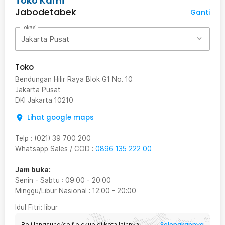
Toko Kami
Jabodetabek
Ganti
Lokasi
Jakarta Pusat
Toko
Bendungan Hilir Raya Blok G1 No. 10
Jakarta Pusat
DKI Jakarta
10210
Lihat google maps
Telp
:
(021) 39 700 200
Whatsapp Sales / COD
:
0896 135 222 00
Jam buka:
Senin - Sabtu
:
09:00
-
20:00
Minggu/Libur Nasional
:
12:00
-
20:00
Idul Fitri
: libur
Selengkapnya
Beli langsung/self pickup di kota lainnya