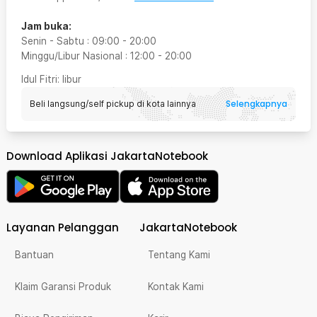
Jam buka:
Senin - Sabtu
:
09:00
-
20:00
Minggu/Libur Nasional
:
12:00
-
20:00
Idul Fitri
: libur
Selengkapnya
Beli langsung/self pickup di kota lainnya
Download Aplikasi JakartaNotebook
Layanan Pelanggan
JakartaNotebook
Bantuan
Tentang Kami
Klaim Garansi Produk
Kontak Kami