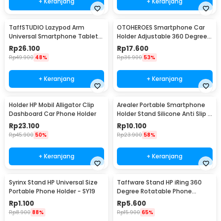
+ Keranjang
+ Keranjang
TaffSTUDIO Lazypod Arm
OTOHEROES Smartphone Car
Universal Smartphone Tablet
Holder Adjustable 360 Degree
Holder Klip Clamp - A-138
with Suction Cup - T003
Rp
26.100
Rp
17.600
Rp
49.900
48%
Rp
36.900
53%
+ Keranjang
+ Keranjang
Holder HP Mobil Alligator Clip
Arealer Portable Smartphone
Dashboard Car Phone Holder
Holder Stand Silicone Anti Slip -
PA456
Rp
23.100
Rp
10.100
Rp
45.900
50%
Rp
23.900
58%
+ Keranjang
+ Keranjang
Syrinx Stand HP Universal Size
Taffware Stand HP iRing 360
Portable Phone Holder - SY19
Degree Rotatable Phone
Holder - R20
Rp
1.100
Rp
5.600
Rp
8.900
88%
Rp
15.900
65%