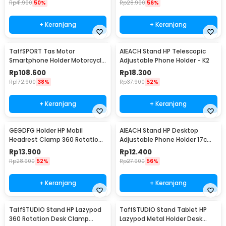
Rp
41.900
50%
Rp
28.900
56%
+ Keranjang
+ Keranjang
TaffSPORT Tas Motor
AIEACH Stand HP Telescopic
Smartphone Holder Motorcycle
Adjustable Phone Holder - K2
Fuel Bag - SA212
Rp
108.600
Rp
18.300
Rp
172.900
38%
Rp
37.900
52%
+ Keranjang
+ Keranjang
GEGDFG Holder HP Mobil
AIEACH Stand HP Desktop
Headrest Clamp 360 Rotation
Adjustable Phone Holder 17cm
Car Phone Holder - GP97
- K2
Rp
13.900
Rp
12.400
Rp
28.900
52%
Rp
27.900
56%
+ Keranjang
+ Keranjang
TaffSTUDIO Stand HP Lazypod
TaffSTUDIO Stand Tablet HP
360 Rotation Desk Clamp
Lazypod Metal Holder Desk