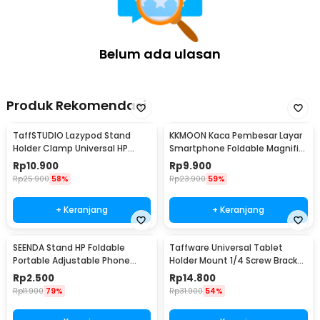
Phone Holder - ES-ZJ41
2 x Disc Magnet
1 x Surface Adhesive Pad
1 x Cleaning Kit
Belum ada ulasan
Produk Rekomendasi
TaffSTUDIO Lazypod Stand
KKMOON Kaca Pembesar Layar
Holder Clamp Universal HP
Smartphone Foldable Magnifier
Tablet Monopod 57cm -
Stand 5X - F1
Rp
10.900
Rp
9.900
Tripod-8-1
Rp
25.900
58%
Rp
23.900
59%
+ Keranjang
+ Keranjang
SEENDA Stand HP Foldable
Taffware Universal Tablet
Portable Adjustable Phone
Holder Mount 1/4 Screw Bracket
Holder - S089
Tripod - VTM4
Rp
2.500
Rp
14.800
Rp
11.900
79%
Rp
31.900
54%