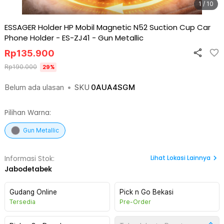
1 / 10
ESSAGER Holder HP Mobil Magnetic N52 Suction Cup Car
Phone Holder - ES-ZJ41
-
Gun Metallic
Rp
135.900
Rp
190.000
29
%
Belum ada ulasan
•
SKU
0AUA4SGM
Pilihan Warna:
Gun Metallic
Lihat
Lokasi Lainnya
Informasi Stok:
Jabodetabek
Gudang Online
Pick n Go Bekasi
Tersedia
Pre-Order