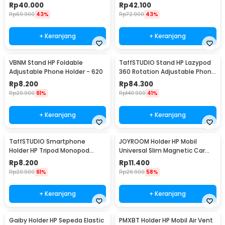
Smartphone Holder - D9
Clamp 6-8 Inch - D9
Rp
40.000
Rp
42.100
Rp
69.900
43%
Rp
72.900
43%
+ Keranjang
+ Keranjang
VBNM Stand HP Foldable
TaffSTUDIO Stand HP Lazypod
Adjustable Phone Holder - 620
360 Rotation Adjustable Phone
Holder - GH027
Rp
8.200
Rp
84.300
Rp
20.900
61%
Rp
140.900
41%
+ Keranjang
+ Keranjang
TaffSTUDIO Smartphone
JOYROOM Holder HP Mobil
Holder HP Tripod Monopod
Universal Slim Magnetic Car
Clamp Mount 1/4 Thread -
Phone Holder - F6
Rp
8.200
Rp
11.400
F360
Rp
20.900
61%
Rp
26.900
58%
+ Keranjang
+ Keranjang
Gaiby Holder HP Sepeda Elastic
PMXBT Holder HP Mobil Air Vent