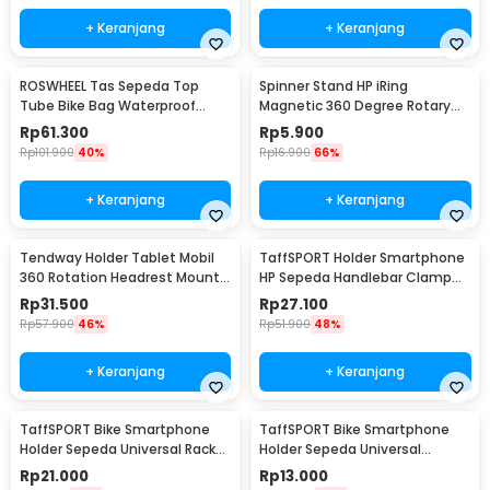
+ Keranjang
+ Keranjang
ROSWHEEL Tas Sepeda Top
Spinner Stand HP iRing
Tube Bike Bag Waterproof
Magnetic 360 Degree Rotary
Holder HP 6 Inch - ROS12
Phone Holder
Rp
61.300
Rp
5.900
Rp
101.900
40%
Rp
16.900
66%
+ Keranjang
+ Keranjang
Tendway Holder Tablet Mobil
TaffSPORT Holder Smartphone
360 Rotation Headrest Mount
HP Sepeda Handlebar Clamp
8-11 Inch - SBT-1104
Bicycle Holder - YP07
Rp
31.500
Rp
27.100
Rp
57.900
46%
Rp
51.900
48%
+ Keranjang
+ Keranjang
TaffSPORT Bike Smartphone
TaffSPORT Bike Smartphone
Holder Sepeda Universal Rack
Holder Sepeda Universal
Bicycle - BM03
Bicycle - JR-OK5
Rp
21.000
Rp
13.000