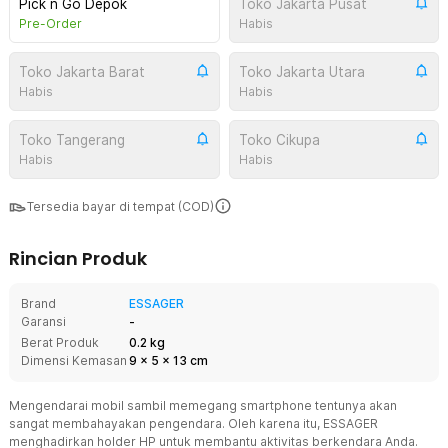
Pick n Go Depok
Toko Jakarta Pusat
Pre-Order
Habis
Toko Jakarta Barat
Toko Jakarta Utara
Habis
Habis
Toko Tangerang
Toko Cikupa
Habis
Habis
Tersedia bayar di tempat (COD)
Rincian Produk
Brand
ESSAGER
Garansi
-
Berat Produk
0.2 kg
Dimensi Kemasan
9
x
5
x
13
cm
Mengendarai mobil sambil memegang smartphone tentunya akan
sangat membahayakan pengendara. Oleh karena itu, ESSAGER
menghadirkan holder HP untuk membantu aktivitas berkendara Anda.