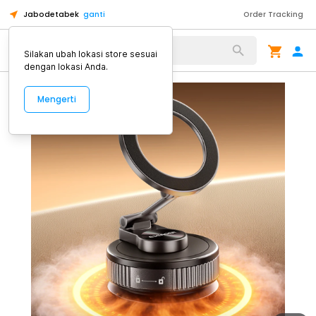
Jabodetabek
ganti
Order Tracking
Alat Kopi
Silakan ubah lokasi store sesuai
dengan lokasi Anda.
Mengerti