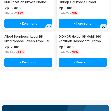
360 Rotation Bicycle Phone
Clamp Car Phone Holder -
Holder - B07
YC001
Rp
10.400
Rp
9.100
Rp
24.900
59%
Rp
22.900
61%
+ Keranjang
+ Keranjang
Alloet Pembesar Layar HP
DIDIHOU Holder HP Mobil 360
Smartphone Screen Amplifier
Rotation Dashboard Clamp
10 Inch - SY-11
Car Phone Holder - YB20-3
Rp
17.100
Rp
8.400
Rp
35.900
53%
Rp
20.900
60%
+ Keranjang
+ Keranjang
Beli Sekarang