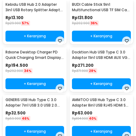
Kebidu USB Hub 2.0 Adapter
BUDI Cable Stick 9in1
3in1 USB Rotary Splitter Adaptor
Multifunctional USB TF SIM Card
- KU180
Reader Storage - DC516B
Rp
13.100
Rp
131.800
Rp
29.900
57%
Rp
202.900
36%
+ Keranjang
+ Keranjang
Rdxone Desktop Charger PD
Docktion Hub USB Type C 3.0
Quick Charging Smart Display
Adaptor 11in1 USB HDMI AUX VGA
USB Type A 40W - WLX-A9+
SD TF RJ45 - BYL-2003
Rp
194.500
Rp
271.200
Rp
292.900
34%
Rp
371.900
28%
+ Keranjang
+ Keranjang
GENERIS USB Hub Type C 3.0
AMMTOO USB Hub Type C 3.0
Adapter 7in1 USB 3.0 USB 2.0
Adapter 8in1 USB RJ45 HDMI SD
USB Type C - GEN23
TF USB Type C - K1
Rp
32.500
Rp
63.000
Rp
59.900
46%
Rp
104.900
40%
+ Keranjang
+ Keranjang