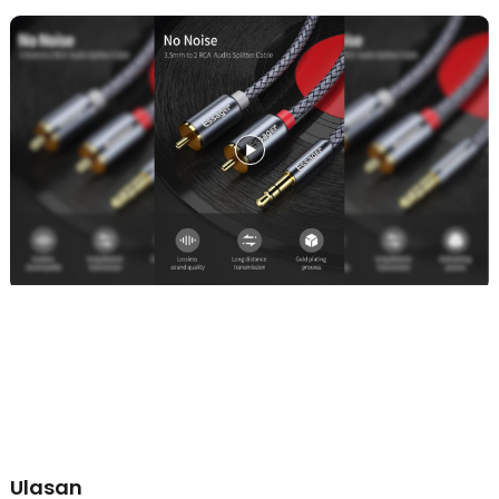
Untuk mendukung penggunaan jangka panjang, kabel audio ini
dilapisi material nilon dengan desain anyaman. Inilah yang
membuatnya lebih fleksibel, tidak mudah putus, dan lebih awet
meski sering digunakan.
Kemudahan Penggunaan
Tidak perlu pengaturan khusus, kabel audio ini bisa digunakan
hanya dengan menghubungkan plugnya ke port yang sesuai. Anda
bisa menggunakannya pada smartphone, TV, laptop, DVD, home
theater, dan perangkat audio lain untuk berbagai kebutuhan.
Kelengkapan Produk
Rincian yang Anda dapatkan untuk pembelian produk ini:
1 x ESSAGER Kabel Audio Jack 3.5mm to 2 RCA Splitter AUX TV
DVD Amplifier - MYD0G
Ulasan