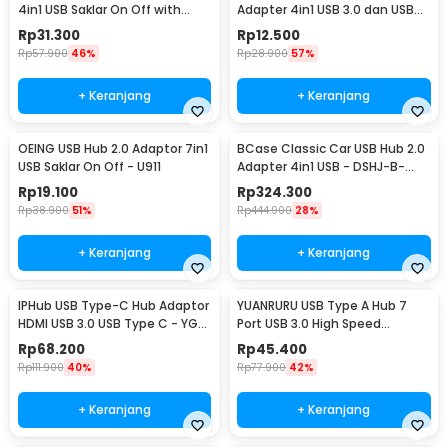
4in1 USB Saklar On Off with
Adapter 4in1 USB 3.0 dan USB
Power Supply - U9103
2.0 - C809
Rp
31.300
Rp
12.500
Rp
57.900
46%
Rp
28.900
57%
+ Keranjang
+ Keranjang
OEING USB Hub 2.0 Adaptor 7in1
BCase Classic Car USB Hub 2.0
USB Saklar On Off - U911
Adapter 4in1 USB - DSHJ-B-
1903
Rp
19.100
Rp
324.300
Rp
38.900
51%
Rp
444.900
28%
+ Keranjang
+ Keranjang
IPHub USB Type-C Hub Adaptor
YUANRURU USB Type A Hub 7
HDMI USB 3.0 USB Type C - YG-
Port USB 3.0 High Speed
2121
Extender - Y445
Rp
68.200
Rp
45.400
Rp
111.900
40%
Rp
77.900
42%
+ Keranjang
+ Keranjang