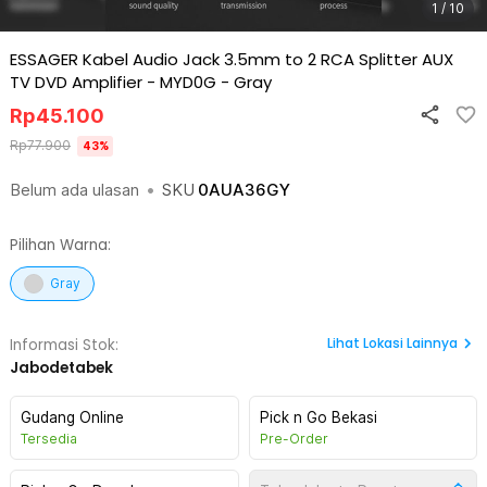
1 / 10
ESSAGER Kabel Audio Jack 3.5mm to 2 RCA Splitter AUX
TV DVD Amplifier - MYD0G
-
Gray
Rp
45.100
Rp
77.900
43
%
Belum ada ulasan
•
SKU
0AUA36GY
Pilihan Warna:
Gray
Lihat
Lokasi Lainnya
Informasi Stok:
Jabodetabek
Gudang Online
Pick n Go Bekasi
Tersedia
Pre-Order