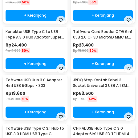
Rp
45.900
50%
Rp
27.900
56%
+ Keranjang
+ Keranjang
Konektor USB Type C to USB
Taffware Card Reader OTG 6in1
Type A 3.0 Hub Adaptor Super
USB 2.0 CF SD MicroSD MMC MS
Speed 5Gbps 4 Port - RXD-
XD Card - SHTC-08
Rp
24.400
Rp
23.400
103U3
Rp
47.900
50%
Rp
45.900
50%
+ Keranjang
+ Keranjang
Taffware USB Hub 3.0 Adapter
JRDQ Stop Kontak Kabel 3
4in1 USB 5Gbps - 303
Socket Universal 3 USB A 1.8M
10A 250V 2500W - JR033
Rp
19.600
Rp
53.500
Rp
39.900
51%
Rp
91.900
42%
+ Keranjang
+ Keranjang
Taffware USB Type C 3.1 Hub to
CHIPAL USB Hub Type C 3.0
USB 3.0 HDMI USB Type C
Adapter 6in1 USB SD TF HDMI 4K