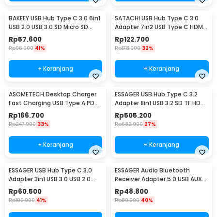
BAKEEY USB Hub Type C 3.0 6in1
SATACHI USB Hub Type C 3.0
USB 2.0 USB 3.0 SD Micro SD
Adapter 7in2 USB Type C HDMI
HDMI PD QC - BK6
MicroSD PD TF - BYL-2101
Rp
57.600
Rp
122.700
Rp
96.900
41%
Rp
178.900
32%
+ Keranjang
+ Keranjang
ASOMETECH Desktop Charger
ESSAGER USB Hub Type C 3.2
Fast Charging USB Type A PD
Adapter 8in1 USB 3.2 SD TF HDMI
QC 8 Port 40W - WLX-A9D
SSD PD 100W - ES-TA08
Rp
166.700
Rp
505.200
Rp
247.900
33%
Rp
682.900
27%
+ Keranjang
+ Keranjang
ESSAGER USB Hub Type C 3.0
ESSAGER Audio Bluetooth
Adapter 3in1 USB 3.0 USB 2.0
Receiver Adapter 5.0 USB AUX
5Gbps - EHBC03-FY0G-P
Spring Wire - EB01
Rp
60.500
Rp
48.800
Rp
100.900
41%
Rp
80.900
40%