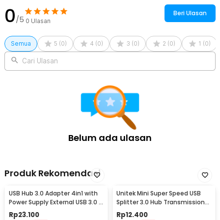
0
Beri Ulasan
/5
0
Ulasan
Semua
5
(
0
)
4
(
0
)
3
(
0
)
2
(
0
)
1
(
0
)
Cari Ulasan
Belum ada ulasan
Produk Rekomendasi
USB Hub 3.0 Adapter 4in1 with
Unitek Mini Super Speed USB
Power Supply External USB 3.0 4
Splitter 3.0 Hub Transmission
Port - UH-103U3
Portable 3 Port - Y-2153
Rp
23.100
Rp
12.400