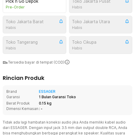
Pick n Go Depok
Toko Jakarta Pusat
Pre-Order
Habis
Toko Jakarta Barat
Toko Jakarta Utara
Habis
Habis
Toko Tangerang
Toko Cikupa
Habis
Habis
Tersedia bayar di tempat (COD)
Rincian Produk
Brand
ESSAGER
Garansi
1 Bulan Garansi Toko
Berat Produk
0.15 kg
Dimensi Kemasan
: -
Tidak ada lagi hambatan koneksi audio jika Anda memiliki kabel audio
dari ESSAGER. Dengan input jack 3.5 mm dan output double RCA, Anda
bisa menghubungkan berbagai perangkat ke speaker. Kualitas suara