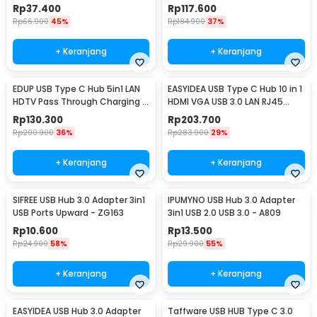
Female - HPQ1034
PD - T62
Rp
37.400
Rp
117.600
Rp
66.900
45%
Rp
184.900
37%
+ Keranjang
+ Keranjang
EDUP USB Type C Hub 5in1 LAN
EASYIDEA USB Type C Hub 10 in 1
HDTV Pass Through Charging -
HDMI VGA USB 3.0 LAN RJ45
YC-206
Card Reader - VD76
Rp
130.300
Rp
203.700
Rp
200.900
36%
Rp
283.900
29%
+ Keranjang
+ Keranjang
SIFREE USB Hub 3.0 Adapter 3in1
IPUMYNO USB Hub 3.0 Adapter
USB Ports Upward - ZG163
3in1 USB 2.0 USB 3.0 - A809
Rp
10.600
Rp
13.500
Rp
24.900
58%
Rp
29.900
55%
+ Keranjang
+ Keranjang
EASYIDEA USB Hub 3.0 Adapter
Taffware USB HUB Type C 3.0