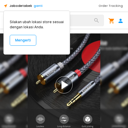
Jabodetabek
ganti
Order Tracking
Alat Kopi
Silakan ubah lokasi store sesuai
dengan lokasi Anda.
Mengerti