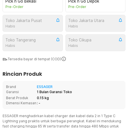
Pick n Go Bekasi
Pick n Go Depok
Pre-Order
Pre-Order
Toko Jakarta Pusat
Toko Jakarta Utara
Habis
Habis
Toko Tangerang
Toko Cikupa
Habis
Habis
Tersedia bayar di tempat (COD)
Rincian Produk
Brand
ESSAGER
Garansi
1 Bulan Garansi Toko
Berat Produk
0.15 kg
Dimensi Kemasan
: -
ESSAGER menghadirkan kabel charger dan kabel data 2 in 1 Type C
Lightning yang praktis untuk berbagai perangkat. Kabel ini mendukung
fast charging hingga 65 W serta transfer data hingga 480 Mbps untuk