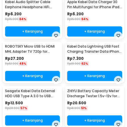
Kabel Audio Splitter Cable
Apple Kabel Data Charger 30
1 x ESSAGER Kabel Data 2in1 Fast Charging Braided USB Type C
Earphone Headphone HiFi
Pin Multifungsi for iPhone iPad
Lightning 65W - ES-X59
3.5mm to 2x3.5mm - AV115
iPod 1M - S-IPAD
1 x Panduan Penggunaan
Rp
6.200
Rp
6.200
Rp
16.900
64%
Rp
16.900
64%
+ Keranjang
+ Keranjang
ROBOTSKY Micro USB to HDMI
Kabel Data Lightning USB Fast
MHL Adapter TV 720p for
Charging Transfer Data iPhone
Smartphone - S2
2.4A 1M - S-IP5G
Rp
27.200
Rp
7.300
Rp
51.900
48%
Rp
18.900
62%
+ Keranjang
+ Keranjang
Seagate Kabel Data External
ZHIYU Battery Capacity Meter
HDD USB Type A 3.0 to USB
Discharge Tester 1.5v-12v for
Micro B Cable 50cm - OD5.5
18650 - HW-586
Rp
12.500
Rp
20.600
(ORIGINAL)
Rp
28.900
57%
Rp
41.900
51%
+ Keranjang
+ Keranjang