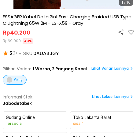
1 / 10
ESSAGER Kabel Data 2in1 Fast Charging Braided USB Type
C Lightning 65W 2M - ES-X59
-
Gray
Rp
40.200
Rp
69.900
43
%
•
SKU
0AUA3JGY
5
(
1
)
Lihat Varian Lainnya
Pilihan Varian:
1
Warna,
2 Panjang Kabel
Gray
Lihat
Lokasi Lainnya
Informasi Stok:
Jabodetabek
Gudang Online
Toko Jakarta Barat
Tersedia
sisa
4