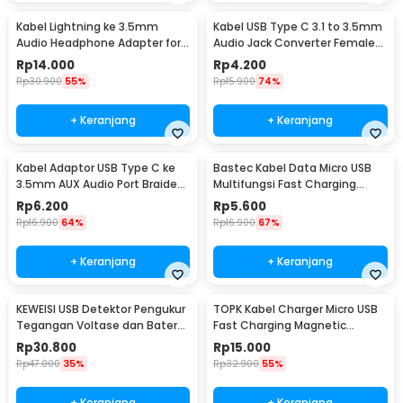
Kabel Lightning ke 3.5mm
Kabel USB Type C 3.1 to 3.5mm
Audio Headphone Adapter for
Audio Jack Converter Female
iPhone - JH-001
10.5cm - L41
Rp
14.000
Rp
4.200
Rp
30.900
55%
Rp
15.900
74%
+ Keranjang
+ Keranjang
Kabel Adaptor USB Type C ke
Bastec Kabel Data Micro USB
3.5mm AUX Audio Port Braided
Multifungsi Fast Charging
- PJ1645-01
Braided 100cm - BN100
Rp
6.200
Rp
5.600
Rp
16.900
64%
Rp
16.900
67%
+ Keranjang
+ Keranjang
KEWEISI USB Detektor Pengukur
TOPK Kabel Charger Micro USB
Tegangan Voltase dan Baterai
Fast Charging Magnetic
Tester - KWS-V20
Braided 5V 2.4A 1M - CS1711
Rp
30.800
Rp
15.000
Rp
47.000
35%
Rp
32.900
55%
+ Keranjang
+ Keranjang