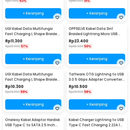
Rp
17.900
63%
Rp
40.900
51%
+ Keranjang
+ Keranjang
UGI Kabel Data Multifungsi
OPPSELVE Kabel Data 3in1
Fast Charging L Shape Braided
Braided Lightning Micro USB
2A 2M USB Type C - W-009
Type C 5V 6A 1.2M - OP142
Rp
11.300
Rp
23.400
Rp
25.900
57%
Rp
45.900
50%
+ Keranjang
+ Keranjang
UGI Kabel Data Multifungsi
Taffware OTG Lightning to USB
Fast Charging L Shape Braided
3.0 5 Gbps Adapter Converter
5V 2A 1M USB Type C - UGI02
- NO14
Rp
10.300
Rp
10.500
Rp
24.900
59%
Rp
24.900
58%
+ Keranjang
+ Keranjang
Onelesy Kabel Adaptor Hardisk
Kabel Charger Lightning to USB
USB Type C to SATA 2.5 Inch
Type C Fast Charging 2.22A 1M