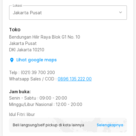
Lokasi
Jakarta Pusat
Toko
Bendungan Hilir Raya Blok G1 No. 10
Jakarta Pusat
DKI Jakarta
10210
Lihat google maps
Telp
:
(021) 39 700 200
Whatsapp Sales / COD
:
0896 135 222 00
Jam buka:
Senin - Sabtu
:
09:00
-
20:00
Minggu/Libur Nasional
:
12:00
-
20:00
Idul Fitri
: libur
Selengkapnya
Beli langsung/self pickup di kota lainnya