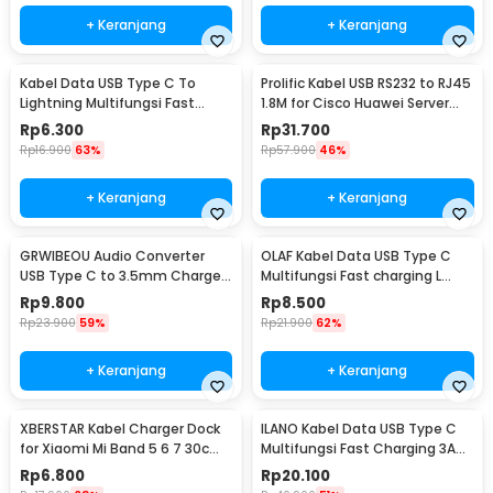
+ Keranjang
+ Keranjang
Kabel Data USB Type C To
Prolific Kabel USB RS232 to RJ45
Lightning Multifungsi Fast
1.8M for Cisco Huawei Server
Charging 5V 2A 1M - 1636
Router - PL2303RA
Rp
6.300
Rp
31.700
Rp
16.900
63%
Rp
57.900
46%
+ Keranjang
+ Keranjang
GRWIBEOU Audio Converter
OLAF Kabel Data USB Type C
USB Type C to 3.5mm Charger
Multifungsi Fast charging L
Port - GR35C
Shape 5A 1M - OL01
Rp
9.800
Rp
8.500
Rp
23.900
59%
Rp
21.900
62%
+ Keranjang
+ Keranjang
XBERSTAR Kabel Charger Dock
ILANO Kabel Data USB Type C
for Xiaomi Mi Band 5 6 7 30cm
Multifungsi Fast Charging 3A
- EDCS300
60W 1.2M - ILC3
Rp
6.800
Rp
20.100