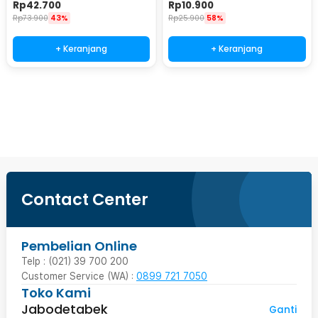
Support 5G - ONUSBC
- V12
Rp
42.700
Rp
10.900
Rp
73.900
43%
Rp
25.900
58%
+ Keranjang
+ Keranjang
Beli Sekarang
Contact Center
Pembelian Online
Telp : (021) 39 700 200
Customer Service (WA) :
0899 721 7050
Toko Kami
Jabodetabek
Ganti