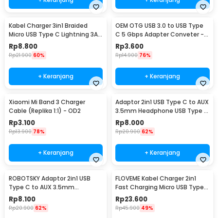
Kabel Charger 3in1 Braided
OEM OTG USB 3.0 to USB Type
Micro USB Type C Lightning 3A
C 5 Gbps Adapter Conveter -
1.2M - US186
US154
Rp
8.800
Rp
3.600
Rp
21.900
60%
Rp
14.900
76%
+ Keranjang
+ Keranjang
Xiaomi Mi Band 3 Charger
Adaptor 2in1 USB Type C to AUX
Cable (Replika 1:1) - OD2
3.5mm Headphone USB Type C
- W1O33
Rp
3.100
Rp
8.000
Rp
13.900
78%
Rp
20.900
62%
+ Keranjang
+ Keranjang
ROBOTSKY Adaptor 2in1 USB
FLOVEME Kabel Charger 2in1
Type C to AUX 3.5mm
Fast Charging Micro USB Type
Headphone and USB Type C -
C 14W 1.2M - B00626
Rp
8.100
Rp
23.600
S-K06
Rp
20.900
62%
Rp
45.900
49%