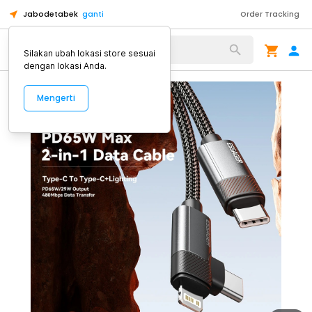
Jabodetabek
ganti
Order Tracking
Alat Kopi
Silakan ubah lokasi store sesuai
dengan lokasi Anda.
Mengerti