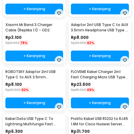
+ Keranjang
+ Keranjang
Xiaomi Mi Band 3 Charger
Adaptor 2in1 USB Type C to AUX
Cable (Replika 1:1) - OD2
3.5mm Headphone USB Type C
- W1O33
Rp
3.100
Rp
8.000
Rp
13.900
78%
Rp
20.900
62%
+ Keranjang
+ Keranjang
ROBOTSKY Adaptor 2in1 USB
FLOVEME Kabel Charger 2in1
Type C to AUX 3.5mm
Fast Charging Micro USB Type
Headphone and USB Type C -
C 14W 1.2M - B00626
Rp
8.100
Rp
23.600
S-K06
Rp
20.900
62%
Rp
45.900
49%
+ Keranjang
+ Keranjang
Kabel Data USB Type C To
Prolific Kabel USB RS232 to RJ45
Lightning Multifungsi Fast
1.8M for Cisco Huawei Server
Charging 5V 2A 1M - 1636
Router - PL2303RA
Rp
6.300
Rp
31.700