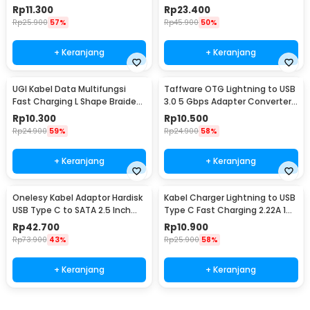
2A 2M USB Type C - W-009
Type C 5V 6A 1.2M - OP142
Rp
11.300
Rp
23.400
Rp
25.900
57%
Rp
45.900
50%
+ Keranjang
+ Keranjang
UGI Kabel Data Multifungsi
Taffware OTG Lightning to USB
Fast Charging L Shape Braided
3.0 5 Gbps Adapter Converter
5V 2A 1M USB Type C - UGI02
- NO14
Rp
10.300
Rp
10.500
Rp
24.900
59%
Rp
24.900
58%
+ Keranjang
+ Keranjang
Onelesy Kabel Adaptor Hardisk
Kabel Charger Lightning to USB
USB Type C to SATA 2.5 Inch
Type C Fast Charging 2.22A 1M
Support 5G - ONUSBC
- V12
Rp
42.700
Rp
10.900
Rp
73.900
43%
Rp
25.900
58%
+ Keranjang
+ Keranjang