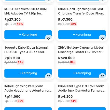
ROBOTSKY Micro USB to HDMI
Kabel Data Lightning USB Fast
MHL Adapter TV 720p for
Charging Transfer Data iPhone
Smartphone - S2
2.4A 1M - S-IP5G
Rp
27.200
Rp
7.300
Rp
51.900
48%
Rp
18.900
62%
+ Keranjang
+ Keranjang
Seagate Kabel Data External
ZHIYU Battery Capacity Meter
HDD USB Type A 3.0 to USB
Discharge Tester 1.5v-12v for
Micro B Cable 50cm - OD5.5
18650 - HW-586
Rp
12.500
Rp
20.600
(ORIGINAL)
Rp
28.900
57%
Rp
41.900
51%
+ Keranjang
+ Keranjang
Kabel Lightning ke 3.5mm
Kabel USB Type C 3.1 to 3.5mm
Audio Headphone Adapter for
Audio Jack Converter Female
iPhone - JH-001
10.5cm - L41
Rp
14.000
Rp
4.200
Rp
30.900
55%
Rp
15.900
74%