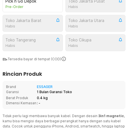
Pick n Go Depok
Toko Jakarta Pusat
Pre-Order
Habis
Toko Jakarta Barat
Toko Jakarta Utara
Habis
Habis
Toko Tangerang
Toko Cikupa
Habis
Habis
Tersedia bayar di tempat (COD)
Rincian Produk
Brand
ESSAGER
Garansi
1 Bulan Garansi Toko
Berat Produk
0.4 kg
Dimensi Kemasan
: -
Tidak perlu lagi membawa banyak kabel. Dengan desain
3in1 magnetic
,
kamu bisa mengisi daya berbagai perangkat hanya dengan satu kabel
data. Cocok untuk pengguna iPhone, Android, smartwatch, hingga laptop