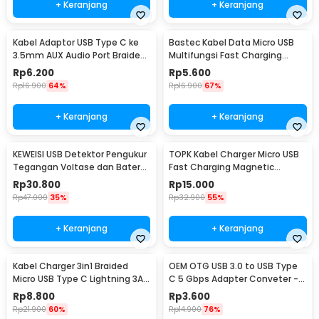
+ Keranjang
+ Keranjang
Kabel Adaptor USB Type C ke
Bastec Kabel Data Micro USB
3.5mm AUX Audio Port Braided
Multifungsi Fast Charging
- PJ1645-01
Braided 100cm - BN100
Rp
6.200
Rp
5.600
Rp
16.900
64%
Rp
16.900
67%
+ Keranjang
+ Keranjang
KEWEISI USB Detektor Pengukur
TOPK Kabel Charger Micro USB
Tegangan Voltase dan Baterai
Fast Charging Magnetic
Tester - KWS-V20
Braided 5V 2.4A 1M - CS1711
Rp
30.800
Rp
15.000
Rp
47.000
35%
Rp
32.900
55%
+ Keranjang
+ Keranjang
Kabel Charger 3in1 Braided
OEM OTG USB 3.0 to USB Type
Micro USB Type C Lightning 3A
C 5 Gbps Adapter Conveter -
1.2M - US186
US154
Rp
8.800
Rp
3.600
Rp
21.900
60%
Rp
14.900
76%