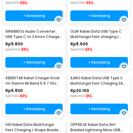
Rp
16.900
63%
Rp
57.900
46%
+ Keranjang
+ Keranjang
GRWIBEOU Audio Converter
OLAF Kabel Data USB Type C
USB Type C to 3.5mm Charger
Multifungsi Fast charging L
Port - GR35C
Shape 5A 1M - OL01
Rp
9.800
Rp
8.500
Rp
23.900
59%
Rp
21.900
62%
+ Keranjang
+ Keranjang
XBERSTAR Kabel Charger Dock
ILANO Kabel Data USB Type C
for Xiaomi Mi Band 5 6 7 30cm
Multifungsi Fast Charging 3A
- EDCS300
60W 1.2M - ILC3
Rp
6.800
Rp
20.100
Rp
17.900
63%
Rp
40.900
51%
+ Keranjang
+ Keranjang
UGI Kabel Data Multifungsi
OPPSELVE Kabel Data 3in1
Fast Charging L Shape Braided
Braided Lightning Micro USB