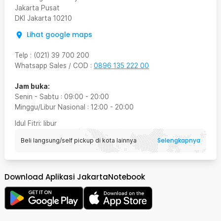
Jakarta Pusat
DKI Jakarta
10210
Lihat google maps
Telp
:
(021) 39 700 200
Whatsapp Sales / COD
:
0896 135 222 00
Jam buka:
Senin - Sabtu
:
09:00
-
20:00
Minggu/Libur Nasional
:
12:00
-
20:00
Idul Fitri
: libur
Selengkapnya
Beli langsung/self pickup di kota lainnya
Download Aplikasi JakartaNotebook