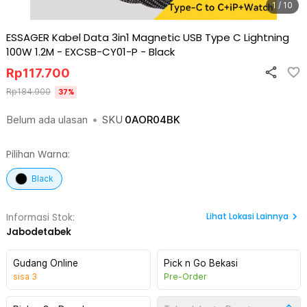
1 / 10
ESSAGER Kabel Data 3in1 Magnetic USB Type C Lightning
100W 1.2M - EXCSB-CY01-P
-
Black
Rp
117.700
Rp
184.900
37
%
Belum ada ulasan
•
SKU
0AOR04BK
Pilihan Warna:
Black
Lihat
Lokasi Lainnya
Informasi Stok:
Jabodetabek
Gudang Online
Pick n Go Bekasi
sisa
3
Pre-Order