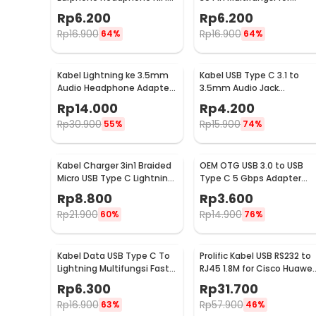
3.5mm to 2x3.5mm - AV115
iPhone iPad iPod 1M - S-
Rp
6.200
Rp
6.200
IPAD
Rp
16.900
Rp
16.900
64%
64%
Kabel Lightning ke 3.5mm
Kabel USB Type C 3.1 to
Audio Headphone Adapter
3.5mm Audio Jack
for iPhone - JH-001
Converter Female 10.5cm 
Rp
14.000
Rp
4.200
L41
Rp
30.900
Rp
15.900
55%
74%
Kabel Charger 3in1 Braided
OEM OTG USB 3.0 to USB
Micro USB Type C Lightning
Type C 5 Gbps Adapter
3A 1.2M - US186
Conveter - US154
Rp
8.800
Rp
3.600
Rp
21.900
Rp
14.900
60%
76%
Kabel Data USB Type C To
Prolific Kabel USB RS232 to
Lightning Multifungsi Fast
RJ45 1.8M for Cisco Huawei
Charging 5V 2A 1M - 1636
Server Router - PL2303RA
Rp
6.300
Rp
31.700
Rp
16.900
Rp
57.900
63%
46%