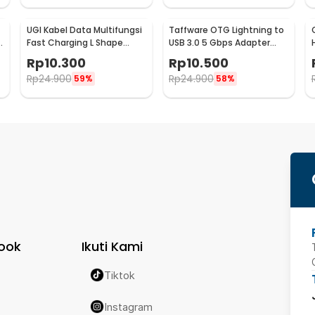
UGI Kabel Data Multifungsi
Taffware OTG Lightning to
B
Fast Charging L Shape
USB 3.0 5 Gbps Adapter
Braided 5V 2A 1M USB Type
Converter - NO14
Rp
10.300
Rp
10.500
C - UGI02
Rp
24.900
Rp
24.900
59%
58%
ook
Ikuti Kami
Tiktok
Instagram