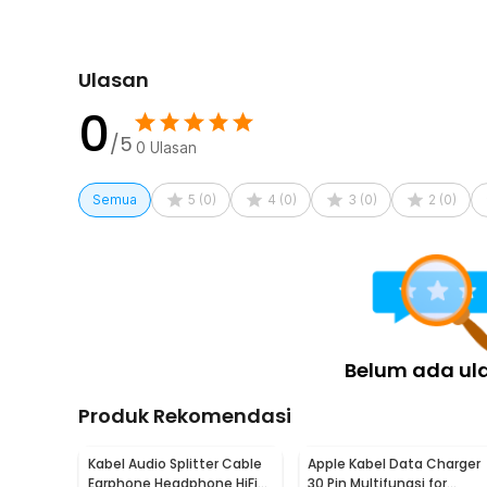
Ulasan
0
/5
0
Ulasan
Semua
5
(
0
)
4
(
0
)
3
(
0
)
2
(
0
)
Belum ada ul
Produk Rekomendasi
Kabel Audio Splitter Cable
Apple Kabel Data Charger
Earphone Headphone HiFi
30 Pin Multifungsi for