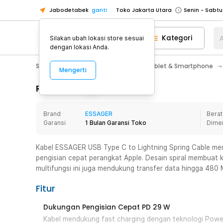
Jabodetabek
ganti
Toko Jakarta Utara
Toko Tangerang
Kategori
A
Silakan ubah lokasi store sesuai
Toko Cikupa
dengan lokasi Anda.
Pick n Go Jakarta Barat
Senin - J
Smartphone & Tablet
Aksesoris Tablet & Smartphone
Mengerti
Pick n Go Bekasi
Senin - Jumat (08
Pick n Go Depok
Senin - Jumat (08
Rincian Produk
Toko Jakarta Pusat
Senin - Sabtu
Brand
ESSAGER
Berat
Toko Jakarta Barat
Senin - Sabtu
Garansi
1 Bulan Garansi Toko
Dime
Toko Jakarta Utara
Toko Tangerang
Kabel ESSAGER USB Type C to Lightning Spring Cable me
pengisian cepat perangkat Apple. Desain spiral membuat ka
Toko Cikupa
multifungsi ini juga mendukung transfer data hingga 480 
Pick n Go Jakarta Barat
Senin - J
Fitur
Pick n Go Bekasi
Senin - Jumat (08
Pick n Go Depok
Senin - Jumat (08
Dukungan Pengisian Cepat PD 29 W
Kabel mendukung fast charging dengan teknologi Powe