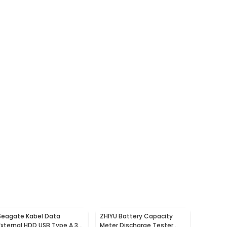
Seagate Kabel Data
ZHIYU Battery Capacity
External HDD USB Type A 3.0
Meter Discharge Tester