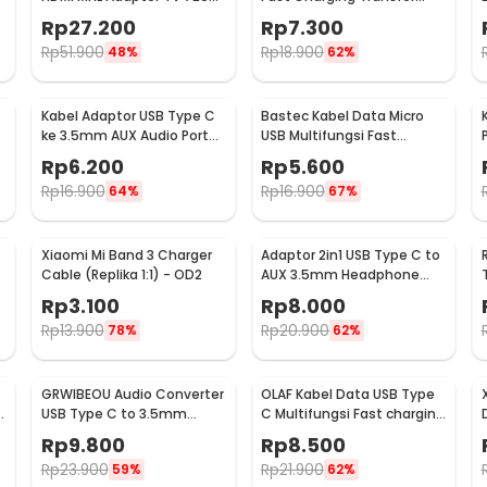
for Smartphone - S2
Data iPhone 2.4A 1M - S-
Rp
27.200
Rp
7.300
IP5G
Rp
51.900
Rp
18.900
48%
62%
Kabel Adaptor USB Type C
Bastec Kabel Data Micro
ke 3.5mm AUX Audio Port
USB Multifungsi Fast
-
Braided - PJ1645-01
Charging Braided 100cm -
Rp
6.200
Rp
5.600
BN100
Rp
16.900
Rp
16.900
64%
67%
Xiaomi Mi Band 3 Charger
Adaptor 2in1 USB Type C to
Cable (Replika 1:1) - OD2
AUX 3.5mm Headphone
USB Type C - W1O33
Rp
3.100
Rp
8.000
Rp
13.900
Rp
20.900
78%
62%
GRWIBEOU Audio Converter
OLAF Kabel Data USB Type
USB Type C to 3.5mm
C Multifungsi Fast charging
Charger Port - GR35C
L Shape 5A 1M - OL01
Rp
9.800
Rp
8.500
Rp
23.900
Rp
21.900
59%
62%