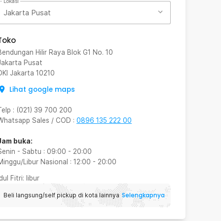
Lokasi
Jakarta Pusat
Toko
Bendungan Hilir Raya Blok G1 No. 10
Jakarta Pusat
DKI Jakarta
10210
Lihat google maps
Telp
:
(021) 39 700 200
Whatsapp Sales / COD
:
0896 135 222 00
Jam buka:
Senin - Sabtu
:
09:00
-
20:00
Minggu/Libur Nasional
:
12:00
-
20:00
Idul Fitri
: libur
Selengkapnya
Beli langsung/self pickup di kota lainnya