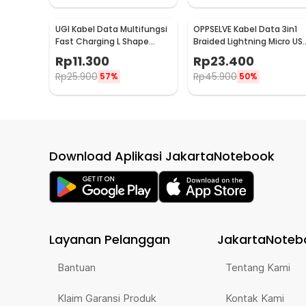
UGI Kabel Data Multifungsi
OPPSELVE Kabel Data 3in1
Fast Charging L Shape
Braided Lightning Micro US
Braided 2A 2M USB Type C -
Type C 5V 6A 1.2M - OP142
Rp
11.300
Rp
23.400
W-009
Rp
25.900
Rp
45.900
57%
50%
Download Aplikasi JakartaNotebook
Layanan Pelanggan
JakartaNoteb
Bantuan
Tentang Kami
Klaim Garansi Produk
Kontak Kami