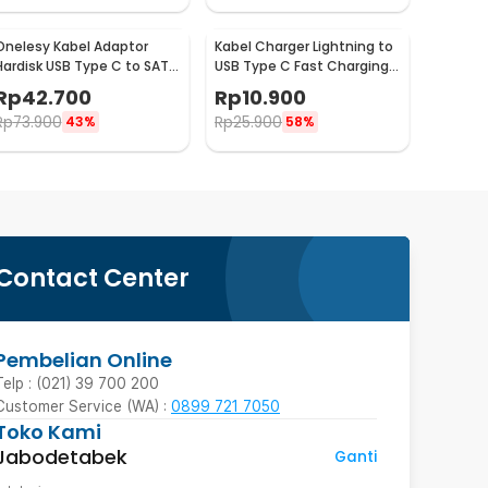
Onelesy Kabel Adaptor
Kabel Charger Lightning to
Hardisk USB Type C to SATA
USB Type C Fast Charging
2.5 Inch Support 5G -
2.22A 1M - V12
Rp
42.700
Rp
10.900
ONUSBC
Rp
73.900
Rp
25.900
43%
58%
Contact Center
Pembelian Online
Telp : (021) 39 700 200
Customer Service (WA) :
0899 721 7050
Toko Kami
Jabodetabek
Ganti