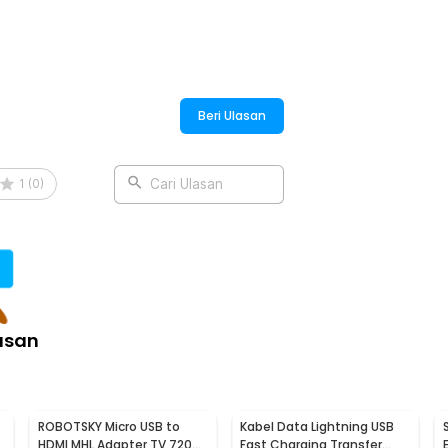
Beri Ulasan
1
(
0
)
Cari Ulasan
asan
ROBOTSKY Micro USB to
Kabel Data Lightning USB
HDMI MHL Adapter TV 720p
Fast Charging Transfer