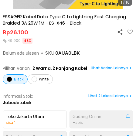
1 / 10
ESSAGER Kabel Data Type C to Lightning Fast Charging
Braided 3A 29W 1M - ES-X46
-
Black
Rp
26.100
Rp
49.900
48
%
Belum ada ulasan
•
SKU
0AUA0LBK
Lihat Varian Lainnya
Pilihan Varian:
2
Warna,
2 Panjang Kabel
Black
White
Lihat
2
Lokasi Lainnya
Informasi Stok:
Jabodetabek
Toko Jakarta Utara
Gudang Online
sisa
1
Habis