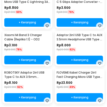
Micro USB Type C Lightning 3A
C 5 Gbps Adapter Conveter -
1.2M - US186
US154
Rp
8.800
Rp
3.600
Rp
21.900
60%
Rp
14.900
76%
+ Keranjang
+ Keranjang
Xiaomi Mi Band 3 Charger
Adaptor 2in1 USB Type C to AUX
Cable (Replika 1:1) - OD2
3.5mm Headphone USB Type C
- W1O33
Rp
3.100
Rp
8.000
Rp
13.900
78%
Rp
20.900
62%
+ Keranjang
+ Keranjang
ROBOTSKY Adaptor 2in1 USB
FLOVEME Kabel Charger 2in1
Type C to AUX 3.5mm
Fast Charging Micro USB Type
Headphone and USB Type C -
C 14W 1.2M - B00626
Rp
8.100
Rp
23.600
S-K06
Rp
20.900
62%
Rp
45.900
49%
+ Keranjang
+ Keranjang