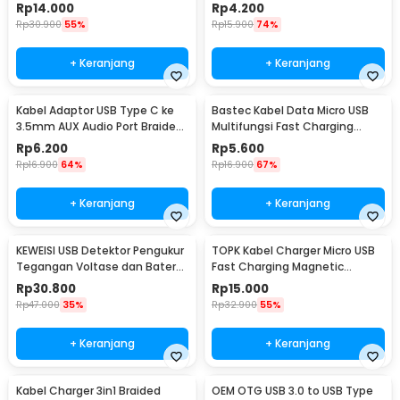
iPhone - JH-001
10.5cm - L41
Rp
14.000
Rp
4.200
Rp
30.900
55%
Rp
15.900
74%
+ Keranjang
+ Keranjang
Kabel Adaptor USB Type C ke
Bastec Kabel Data Micro USB
3.5mm AUX Audio Port Braided
Multifungsi Fast Charging
- PJ1645-01
Braided 100cm - BN100
Rp
6.200
Rp
5.600
Rp
16.900
64%
Rp
16.900
67%
+ Keranjang
+ Keranjang
KEWEISI USB Detektor Pengukur
TOPK Kabel Charger Micro USB
Tegangan Voltase dan Baterai
Fast Charging Magnetic
Tester - KWS-V20
Braided 5V 2.4A 1M - CS1711
Rp
30.800
Rp
15.000
Rp
47.000
35%
Rp
32.900
55%
+ Keranjang
+ Keranjang
Kabel Charger 3in1 Braided
OEM OTG USB 3.0 to USB Type