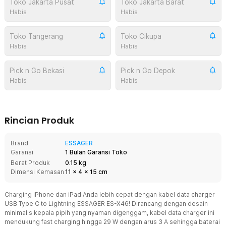
Toko Jakarta Pusat
Toko Jakarta Barat
Habis
Habis
Toko Tangerang
Toko Cikupa
Habis
Habis
Pick n Go Bekasi
Pick n Go Depok
Habis
Habis
Rincian Produk
Brand
ESSAGER
Garansi
1 Bulan Garansi Toko
Berat Produk
0.15 kg
Dimensi Kemasan
11
x
4
x
15
cm
Charging iPhone dan iPad Anda lebih cepat dengan kabel data charger
USB Type C to Lightning ESSAGER ES-X46! Dirancang dengan desain
minimalis kepala pipih yang nyaman digenggam, kabel data charger ini
mendukung fast charging hingga 29 W dengan arus 3 A sehingga baterai