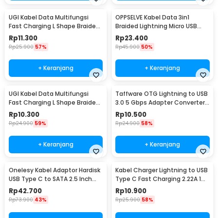
UGI Kabel Data Multifungsi
OPPSELVE Kabel Data 3in1
Fast Charging L Shape Braided
Braided Lightning Micro USB
2A 2M USB Type C - W-009
Type C 5V 6A 1.2M - OP142
Rp
11.300
Rp
23.400
Rp
25.900
57%
Rp
45.900
50%
+ Keranjang
+ Keranjang
UGI Kabel Data Multifungsi
Taffware OTG Lightning to USB
Fast Charging L Shape Braided
3.0 5 Gbps Adapter Converter
5V 2A 1M USB Type C - UGI02
- NO14
Rp
10.300
Rp
10.500
Rp
24.900
59%
Rp
24.900
58%
+ Keranjang
+ Keranjang
Onelesy Kabel Adaptor Hardisk
Kabel Charger Lightning to USB
USB Type C to SATA 2.5 Inch
Type C Fast Charging 2.22A 1M
Support 5G - ONUSBC
- V12
Rp
42.700
Rp
10.900
Rp
73.900
43%
Rp
25.900
58%