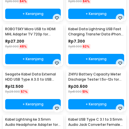
Rp
16.900
64%
Rp
16.900
64%
+ Keranjang
+ Keranjang
ROBOTSKY Micro USB to HDMI
Kabel Data Lightning USB Fast
MHL Adapter TV 720p for
Charging Transfer Data iPhone
Smartphone - S2
2.4A 1M - S-IP5G
Rp
27.200
Rp
7.300
Rp
51.900
48%
Rp
18.900
62%
+ Keranjang
+ Keranjang
Seagate Kabel Data External
ZHIYU Battery Capacity Meter
HDD USB Type A 3.0 to USB
Discharge Tester 1.5v-12v for
Micro B Cable 50cm - OD5.5
18650 - HW-586
Rp
12.500
Rp
20.600
(ORIGINAL)
Rp
28.900
57%
Rp
41.900
51%
+ Keranjang
+ Keranjang
Kabel Lightning ke 3.5mm
Kabel USB Type C 3.1 to 3.5mm
Audio Headphone Adapter for
Audio Jack Converter Female