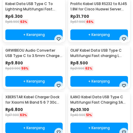
Kabel Data USB Type C To
Prolific Kabel USB RS232 to RJ45
Lightning Multifungsi Fast
1.8M for Cisco Huawei Server
Charging 5V 2A 1M - 1636
Router - PL2303RA
Rp
6.300
Rp
31.700
Rp
16.900
63%
Rp
57.900
46%
+ Keranjang
+ Keranjang
GRWIBEOU Audio Converter
OLAF Kabel Data USB Type C
USB Type C to 3.5mm Charger
Multifungsi Fast charging L
Port - GR35C
Shape 5A 1M - OL01
Rp
9.800
Rp
8.500
Rp
23.900
59%
Rp
21.900
62%
+ Keranjang
+ Keranjang
XBERSTAR Kabel Charger Dock
ILANO Kabel Data USB Type C
for Xiaomi Mi Band 5 6 7 30cm
Multifungsi Fast Charging 3A
- EDCS300
60W 1.2M - ILC3
Rp
6.800
Rp
20.100
Rp
17.900
63%
Rp
40.900
51%
+ Keranjang
+ Keranjang