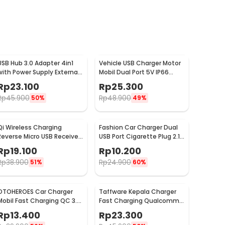
USB Hub 3.0 Adapter 4in1
Vehicle USB Charger Motor
with Power Supply External
Mobil Dual Port 5V IP66
USB 3.0 4 Port - UH-103U3
Splashproof - 42557
Rp
23.100
Rp
25.300
Rp
45.900
Rp
48.900
50%
49%
Qi Wireless Charging
Fashion Car Charger Dual
Reverse Micro USB Receiver
USB Port Cigarette Plug 2.1A
for Smartphone - WXTE
- YSC-11
Rp
19.100
Rp
10.200
Rp
38.900
Rp
24.900
51%
60%
OTOHEROES Car Charger
Taffware Kepala Charger
Mobil Fast Charging QC 3.0
Fast Charging Qualcomm
Dual USB 3.1A 30W - DC-681
QC 3.0 USB 3 Port USB - AR-
Rp
13.400
Rp
23.300
QC-03