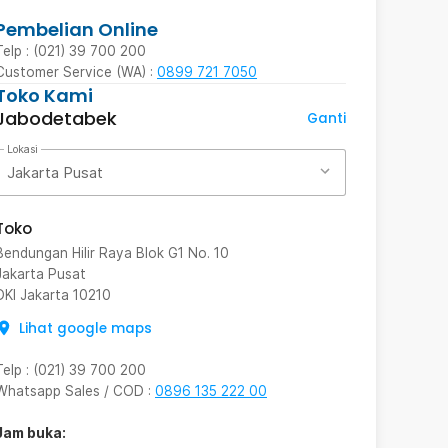
Pembelian Online
Telp : (021) 39 700 200
Customer Service (WA) :
0899 721 7050
Toko Kami
Jabodetabek
Ganti
Lokasi
Jakarta Pusat
Toko
Bendungan Hilir Raya Blok G1 No. 10
Jakarta Pusat
DKI Jakarta
10210
Lihat google maps
Telp
:
(021) 39 700 200
Whatsapp Sales / COD
:
0896 135 222 00
Jam buka: