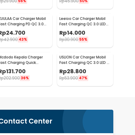
Rp
29.900
Rp
45.900
56%
50%
KUULAA Car Charger Mobil
Leeioo Car Charger Mobil
Fast Charging PD QC 3.0
Fast Charging QC 3.0 LED
Dual USB 1.67A 20W - A318
Dual USB Port 2.4A - LE001
Rp
24.700
Rp
14.000
Rp
42.900
Rp
30.900
43%
55%
Mcdodo Kepala Charger
USLION Car Charger Mobil
Fast Charging Quick
Fast Charging QC 3.0 LED 5
Charge Dual Port USB 33 W
USB Port A 15A 18W - BK-359
Rp
131.700
Rp
28.800
- CH-092
Rp
202.900
Rp
53.900
36%
47%
Contact Center