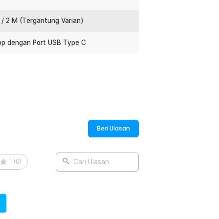
braided Type C yang lebih kuat dibanding
lindungi kabel dari kerusakan akibat
 / 2 M (Tergantung Varian)
Dengan desain ini, kabel charger USB
 saat disimpan atau digunakan.
op dengan Port USB Type C
yang kuat dan tahan terhadap panas.
ksi yang lebih stabil dan tidak mudah
n, konektor ini juga membuat kabel USB
akan untuk berbagai perangkat seperti
Beri Ulasan
gunakan port USB C. Dukungan fast
nakan dengan banyak adaptor charger
apat mengisi daya berbagai perangkat
1
(
0
)
Cari Ulasan
:
Charging Braided 7A 80W - EXCT-XC