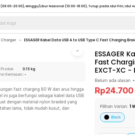
lat Kopi
umat (07:00 - 20:00), Sabtu - Minggu (08:00 - 20:00), Tutup pada Idul Fitri
Sele
 Charger
ESSAGER Kabel Data USB A to USB Type C Fast Charging Br
:00 - 20:00), Sabtu - Minggu/ Libur Nasional (08:00 - 17:00)
Selengkapnya
:00 - 20:00), Sabtu - Minggu/ Libur Nasional (08:00 - 17:00)
ESSAGER Ka
Selengkapnya
Fast Chargi
 (09:00-20:00), Minggu/Libur Nasional (12:00-20:00), Tutup pada Idul Fitri
Sele
EXCT-XC
-
 Produk
0.15 kg
 (09:00-20:00), Minggu/Libur Nasional (12:00-20:00), Tutup pada Idul Fitri
Sele
nsi Kemasan
: -
Belum ada ulasan
•
Rp
24.700
ungan fast charging 80 W dan arus hingga
el ini juga berfungsi sebagai kabel data USB
at dengan material nylon braided yang
umat (07:00 - 20:00), Sabtu - Minggu (08:00 - 20:00), Tutup pada Idul Fitri
Sele
Pilihan Varian:
1
W
h tahan lama, tidak mudah kusut, dan
:00 - 20:00), Sabtu - Minggu/ Libur Nasional (08:00 - 17:00)
Selengkapnya
Black
:00 - 20:00), Sabtu - Minggu/ Libur Nasional (08:00 - 17:00)
Selengkapnya