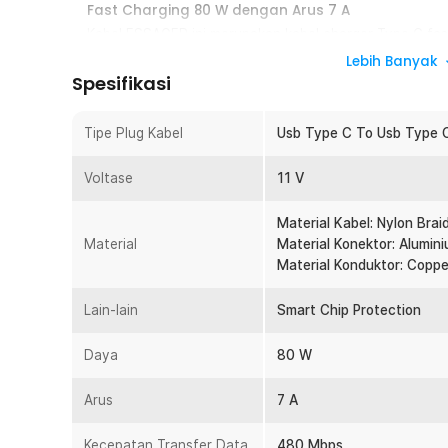
Fast Charging 80 W dengan Arus 7 A
Kabel ESSAGER ini merupakan kabel charger Type C fa
mengalirkan arus hingga 7 A untuk pengisian daya yang 
Lebih Banyak
kemampuan ini, kabel USB C fast charging dapat memba
Spesifikasi
maupun laptop Type C dalam waktu lebih singkat diban
protokol seperti QC, VOOC, Huawei SCP, dan MTK memb
Tipe Plug Kabel
Usb Type C To Usb Type 
kompatibel dengan banyak perangkat modern.
Transfer Data USB Type C 480 Mbps
Voltase
11 V
Selain sebagai kabel charger USB C, produk ini juga be
yang mendukung kecepatan transfer hingga 480 Mbps.
Material Kabel: Nylon Brai
memindahkan berbagai file seperti foto, video, maupun
Material
Material Konektor: Alumini
Dengan satu kabel USB C multifungsi, Anda dapat melak
Material Konduktor: Coppe
data antara smartphone dan laptop dengan lebih prakti
Smart Chip Protection untuk Keamanan Charging
Lain-lain
Smart Chip Protection
Kabel ESSAGER dilengkapi chip pintar yang berfungsi me
fast charging. Teknologi ini membantu kabel charger T
Daya
80 W
secara optimal sekaligus melindungi perangkat dari ris
sistem keamanan ini, penggunaan kabel USB C 7 A menj
Arus
7 A
hari.
Kabel Nylon Braided yang Kuat dan Tahan Lama
Kecepatan Transfer Data
480 Mbps