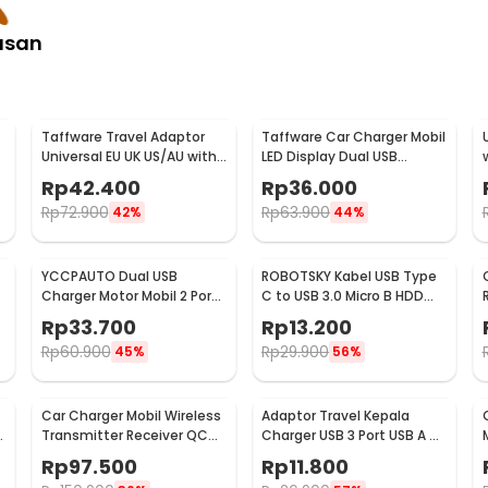
asan
Taffware Travel Adaptor
Taffware Car Charger Mobil
Universal EU UK US/AU with
LED Display Dual USB
2 Port USB A 2.1A - JY-148
Cigarette Plug 3.1A - EC2
Rp
42.400
Rp
36.000
Rp
72.900
Rp
63.900
42%
44%
YCCPAUTO Dual USB
ROBOTSKY Kabel USB Type
Charger Motor Mobil 2 Port
C to USB 3.0 Micro B HDD
DC 12-24V 3.1A 1 PCS - CJ-
Data Cable 1M - SGC10
Rp
33.700
Rp
13.200
L040
Rp
60.900
Rp
29.900
45%
56%
Car Charger Mobil Wireless
Adaptor Travel Kepala
-
Transmitter Receiver QC
Charger USB 3 Port USB A 5V
3.0 Dual USB 3.1A - HY-82
3.1A - EKA
Rp
97.500
Rp
11.800