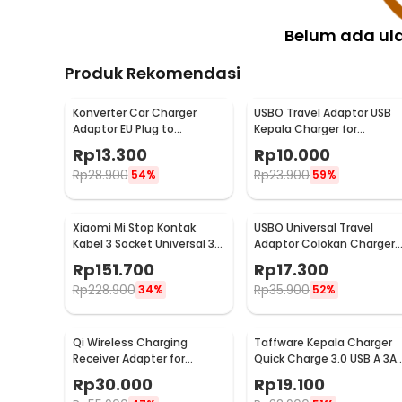
Belum ada ul
Produk Rekomendasi
Konverter Car Charger
USBO Travel Adaptor USB
Adaptor EU Plug to
Kepala Charger for
Cigarette Socket 12V
Smartphone 5V 2A -
Rp
13.300
Rp
10.000
500mA - KYA109
U90EWE
Rp
28.900
Rp
23.900
54%
59%
Xiaomi Mi Stop Kontak
USBO Universal Travel
Kabel 3 Socket Universal 3
Adaptor Colokan Charger
USB A 1.8M 250V 2500W -
Adapter 1000W - 931L
Rp
151.700
Rp
17.300
XMCXB01QMN (ORIGINAL)
Rp
228.900
Rp
35.900
34%
52%
Qi Wireless Charging
Taffware Kepala Charger
Receiver Adapter for
Quick Charge 3.0 USB A 3A 
Smartphone USB Type C -
TE008
Rp
30.000
Rp
19.100
P9