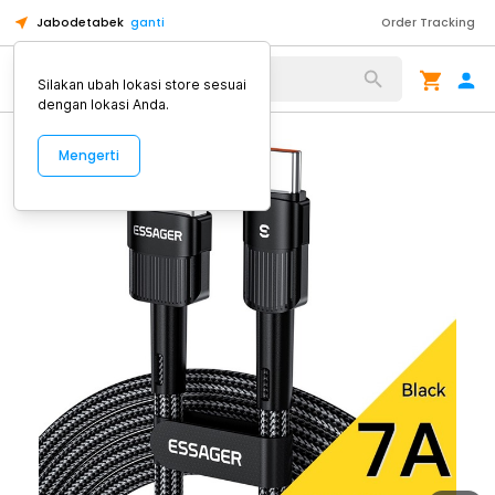
Jabodetabek
ganti
Order Tracking
Alat Kopi
Silakan ubah lokasi store sesuai
dengan lokasi Anda.
Mengerti