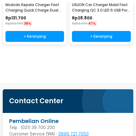
Mcdodo Kepala Charger Fast
USLION Car Charger Mobil Fast
Charging Quick Charge Dual
Charging QC 3.0 LED 5 USB Port
Port USB 33 W - CH-092
A 15A 18W - BK-359
Rp
131.700
Rp
28.800
Rp
202.900
36%
Rp
53.900
47%
+ Keranjang
+ Keranjang
Ingatkan Saya
Contact Center
Pembelian Online
Telp : (021) 39 700 200
Customer Service (WA) :
0899 721 7050