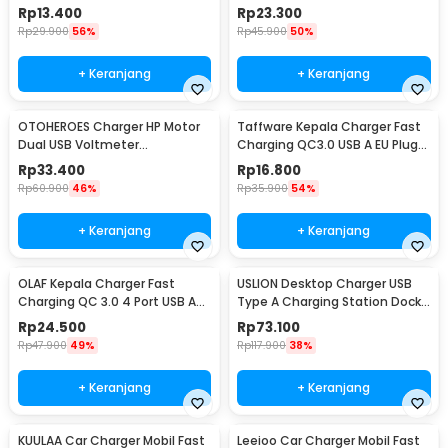
3.1A 30W - DC-681
USB 3 Port USB - AR-QC-03
Rp
13.400
Rp
23.300
Rp
29.900
56%
Rp
45.900
50%
+ Keranjang
+ Keranjang
OTOHEROES Charger HP Motor
Taffware Kepala Charger Fast
Dual USB Voltmeter
Charging QC3.0 USB A EU Plug
Waterproof 4.2A - Y451
3A 18W - TE-007
Rp
33.400
Rp
16.800
Rp
60.900
46%
Rp
35.900
54%
+ Keranjang
+ Keranjang
OLAF Kepala Charger Fast
USLION Desktop Charger USB
Charging QC 3.0 4 Port USB A
Type A Charging Station Dock
48 W - BK-376
5 Port 4A - US04
Rp
24.500
Rp
73.100
Rp
47.900
49%
Rp
117.900
38%
+ Keranjang
+ Keranjang
KUULAA Car Charger Mobil Fast
Leeioo Car Charger Mobil Fast