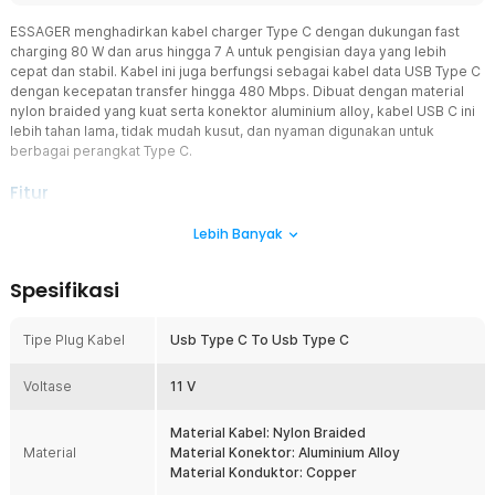
ESSAGER menghadirkan kabel charger Type C dengan dukungan fast
charging 80 W dan arus hingga 7 A untuk pengisian daya yang lebih
cepat dan stabil. Kabel ini juga berfungsi sebagai kabel data USB Type C
dengan kecepatan transfer hingga 480 Mbps. Dibuat dengan material
nylon braided yang kuat serta konektor aluminium alloy, kabel USB C ini
lebih tahan lama, tidak mudah kusut, dan nyaman digunakan untuk
berbagai perangkat Type C.
Fitur
Fast Charging 80 W dengan Arus 7 A
Lebih Banyak
Kabel ESSAGER ini merupakan kabel charger Type C fast charging
80 W yang mampu mengalirkan arus hingga 7 A untuk pengisian
Spesifikasi
daya yang lebih cepat dan efisien. Dengan kemampuan ini, kabel
USB C fast charging dapat membantu mengisi baterai smartphone,
tablet, maupun laptop Type C dalam waktu lebih singkat dibanding
Tipe Plug Kabel
Usb Type C To Usb Type C
kabel standar. Dukungan berbagai protokol seperti QC, VOOC,
Huawei SCP, dan MTK membuat kabel data USB Type C ini
Voltase
11 V
kompatibel dengan banyak perangkat modern.
Transfer Data USB Type C 480 Mbps
Material Kabel: Nylon Braided
Selain sebagai kabel charger USB C, produk ini juga berfungsi
Material
Material Konektor: Aluminium Alloy
sebagai kabel data USB Type C yang mendukung kecepatan
Material Konduktor: Copper
transfer hingga 480 Mbps. Kecepatan ini memungkinkan Anda