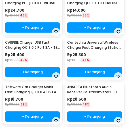
Charging PD QC 3.0 Dual USB
Charging QC 3.0 LED Dual USB
1.67A 20W - A318
Port 2.4A - LE001
Rp
24.700
Rp
14.000
Rp
42.900
43%
Rp
30.900
55%
+ Keranjang
+ Keranjang
CARPRIE Charger USB Fast
Centechia Universal Wireless
Charging QC 3.0 2 Port 3A - TE-
Charger Fast Charging Station
820
Base 2A 10W - K8
Rp
25.400
Rp
26.300
Rp
48.900
49%
Rp
49.900
48%
+ Keranjang
+ Keranjang
Taffware Car Charger Mobil
JINSERTA Bluetooth Audio
Fast Charging QC 3.0 4 USB A
Receiver FM Transmitter USB
Port 7A 35W - BK-358
Charger - X8
Rp
18.700
Rp
28.500
Rp
38.900
52%
Rp
53.900
48%
+ Keranjang
+ Keranjang