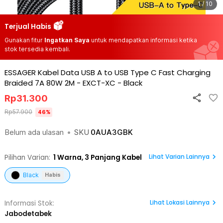
1 / 10
Terjual Habis
Gunakan fitur
Ingatkan Saya
untuk mendapatkan informasi ketika
stok tersedia kembali.
ESSAGER Kabel Data USB A to USB Type C Fast Charging
Braided 7A 80W 2M - EXCT-XC
-
Black
Rp
31.300
Rp
57.900
46
%
Belum ada ulasan
•
SKU
0AUA3GBK
Lihat Varian Lainnya
Pilihan Varian:
1
Warna,
3 Panjang Kabel
Black
Habis
Lihat
Lokasi Lainnya
Informasi Stok:
Jabodetabek