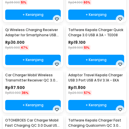
Rp
38.900
51%
Rp
24.900
60%
+ Keranjang
+ Keranjang
Qi Wireless Charging Receiver
Taffware Kepala Charger Quick
Adapter for Smartphone USB
Charge 3.0 USB A 3A - TE008
Type C - P9
Rp
30.000
Rp
19.100
Rp
55.900
47%
Rp
38.900
51%
+ Keranjang
+ Keranjang
Car Charger Mobil Wireless
Adaptor Travel Kepala Charger
Transmitter Receiver QC 3.0
USB 3 Port USB A 5V 3.1A - EKA
Dual USB 3.1A - HY-82
Rp
97.500
Rp
11.800
Rp
150.900
36%
Rp
26.900
57%
+ Keranjang
+ Keranjang
OTOHEROES Car Charger Mobil
Taffware Kepala Charger Fast
Fast Charging QC 3.0 Dual USB
Charging Qualcomm QC 3.0