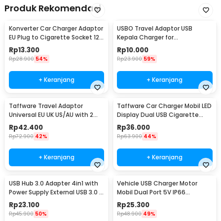
Produk Rekomendasi
Konverter Car Charger Adaptor
USBO Travel Adaptor USB
EU Plug to Cigarette Socket 12V
Kepala Charger for
500mA - KYA109
Smartphone 5V 2A - U90EWE
Rp
13.300
Rp
10.000
Rp
28.900
54%
Rp
23.900
59%
+ Keranjang
+ Keranjang
Taffware Travel Adaptor
Taffware Car Charger Mobil LED
Universal EU UK US/AU with 2
Display Dual USB Cigarette
Port USB A 2.1A - JY-148
Plug 3.1A - EC2
Rp
42.400
Rp
36.000
Rp
72.900
42%
Rp
63.900
44%
+ Keranjang
+ Keranjang
USB Hub 3.0 Adapter 4in1 with
Vehicle USB Charger Motor
Power Supply External USB 3.0 4
Mobil Dual Port 5V IP66
Port - UH-103U3
Splashproof - 42557
Rp
23.100
Rp
25.300
Rp
45.900
50%
Rp
48.900
49%