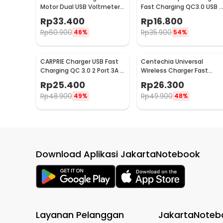
Motor Dual USB Voltmeter
Fast Charging QC3.0 USB A
Waterproof 4.2A - Y451
EU Plug 3A 18W - TE-007
Rp
33.400
Rp
16.800
Rp
60.900
Rp
35.900
46%
54%
CARPRIE Charger USB Fast
Centechia Universal
Charging QC 3.0 2 Port 3A -
Wireless Charger Fast
TE-820
Charging Station Base 2A
Rp
25.400
Rp
26.300
10W - K8
Rp
48.900
Rp
49.900
49%
48%
Download Aplikasi JakartaNotebook
Layanan Pelanggan
JakartaNoteb