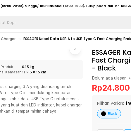
lat Kopi
umat (07:00 - 20:00), Sabtu - Minggu (08:00 - 20:00), Tutup pada Idul Fitri
Sele
 Charger
ESSAGER Kabel Data USB A to USB Type C Fast Charging Brai
:00 - 20:00), Sabtu - Minggu/ Libur Nasional (08:00 - 17:00)
Selengkapnya
:00 - 20:00), Sabtu - Minggu/ Libur Nasional (08:00 - 17:00)
ESSAGER Ka
Selengkapnya
Fast Chargi
 (09:00-20:00), Minggu/Libur Nasional (12:00-20:00), Tutup pada Idul Fitri
Sele
-
Black
 Produk
0.15 kg
 (09:00-20:00), Minggu/Libur Nasional (12:00-20:00), Tutup pada Idul Fitri
Sele
nsi Kemasan
11
x
5
x
15
cm
Belum ada ulasan
•
Rp
24.800
t charging 3 A yang dirancang untuk
B A to Type C ini mendukung kecepatan
agai kabel data USB Type C untuk mengisi
umat (07:00 - 20:00), Sabtu - Minggu (08:00 - 20:00), Tutup pada Idul Fitri
Sele
Pilihan Varian:
1
W
 yang kuat dan LED indikator, kabel charger
ahkan di tempat minim cahaya.
:00 - 20:00), Sabtu - Minggu/ Libur Nasional (08:00 - 17:00)
Selengkapnya
Black
:00 - 20:00), Sabtu - Minggu/ Libur Nasional (08:00 - 17:00)
Selengkapnya