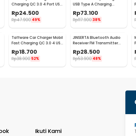
Charging QC 3.0 4 Port USB
USB Type A Charging
A 48 W - BK-376
Station Dock 5 Port 4A -
Rp
24.500
Rp
73.100
US04
Rp
47.900
Rp
117.900
49%
38%
Taffware Car Charger Mobil
JINSERTA Bluetooth Audio
Fast Charging QC 3.0 4 USB
Receiver FM Transmitter
A Port 7A 35W - BK-358
USB Charger - X8
Rp
18.700
Rp
28.500
Rp
38.900
Rp
53.900
52%
48%
ook
Ikuti Kami