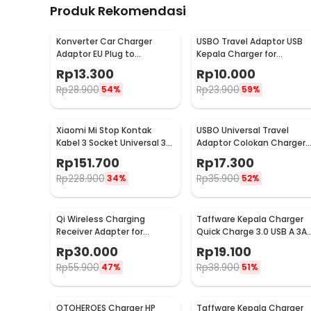
Produk Rekomendasi
1 x ESSAGER Kabel Data USB A to USB Type C Fast C
Konverter Car Charger
USBO Travel Adaptor USB
Adaptor EU Plug to
Kepala Charger for
Cigarette Socket 12V
Smartphone 5V 2A -
Rp
13.300
Rp
10.000
500mA - KYA109
U90EWE
Rp
28.900
Rp
23.900
54%
59%
Xiaomi Mi Stop Kontak
USBO Universal Travel
Kabel 3 Socket Universal 3
Adaptor Colokan Charger
USB A 1.8M 250V 2500W -
Adapter 1000W - 931L
Rp
151.700
Rp
17.300
XMCXB01QMN (ORIGINAL)
Rp
228.900
Rp
35.900
34%
52%
Qi Wireless Charging
Taffware Kepala Charger
Receiver Adapter for
Quick Charge 3.0 USB A 3A 
Smartphone USB Type C -
TE008
Rp
30.000
Rp
19.100
P9
Rp
55.900
Rp
38.900
47%
51%
OTOHEROES Charger HP
Taffware Kepala Charger