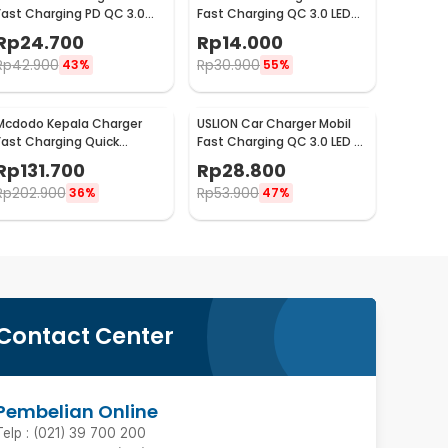
Fast Charging PD QC 3.0
Fast Charging QC 3.0 LED
Dual USB 1.67A 20W - A318
Dual USB Port 2.4A - LE001
Rp
24.700
Rp
14.000
Rp
42.900
Rp
30.900
43%
55%
Mcdodo Kepala Charger
USLION Car Charger Mobil
Fast Charging Quick
Fast Charging QC 3.0 LED 5
Charge Dual Port USB 33 W
USB Port A 15A 18W - BK-359
Rp
131.700
Rp
28.800
- CH-092
Rp
202.900
Rp
53.900
36%
47%
Contact Center
Pembelian Online
Telp : (021) 39 700 200