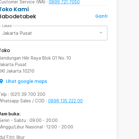
Customer Service (WA) :
0899 721 7050
Toko Kami
Jabodetabek
Ganti
Lokasi
Jakarta Pusat
Toko
Bendungan Hilir Raya Blok G1 No. 10
Jakarta Pusat
DKI Jakarta
10210
Lihat google maps
Telp
:
(021) 39 700 200
Whatsapp Sales / COD
:
0896 135 222 00
Jam buka:
Senin - Sabtu
:
09:00
-
20:00
Minggu/Libur Nasional
:
12:00
-
20:00
Idul Fitri
: libur