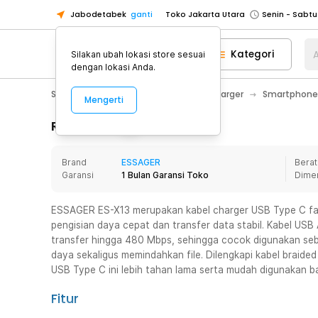
Jabodetabek
ganti
Toko Jakarta Utara
Toko Tangerang
Kategori
A
Silakan ubah lokasi store sesuai
Toko Cikupa
dengan lokasi Anda.
Pick n Go Jakarta Barat
Senin - J
Smartphone & Tablet
Baterai & Charger
Smartphone
Mengerti
Pick n Go Bekasi
Senin - Jumat (08
Pick n Go Depok
Senin - Jumat (08
Rincian Produk
Toko Jakarta Pusat
Senin - Sabtu
Brand
ESSAGER
Berat
Toko Jakarta Barat
Senin - Sabtu
Garansi
1 Bulan Garansi Toko
Dime
Toko Jakarta Utara
Toko Tangerang
ESSAGER ES-X13 merupakan kabel charger USB Type C fas
pengisian daya cepat dan transfer data stabil. Kabel US
Toko Cikupa
transfer hingga 480 Mbps, sehingga cocok digunakan seb
Pick n Go Jakarta Barat
Senin - J
daya sekaligus memindahkan file. Dilengkapi kabel braided
USB Type C ini lebih tahan lama serta mudah digunakan b
Pick n Go Bekasi
Senin - Jumat (08
Pick n Go Depok
Senin - Jumat (08
Fitur