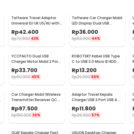
harging Braided LED 3A - ES-X13
Taffware Travel Adaptor
Taffware Car Charger Mobil
Universal EU UK US/AU with
LED Display Dual USB
2 Port USB A 2.1A - JY-148
Cigarette Plug 3.1A - EC2
Rp
42.400
Rp
36.000
Rp
72.900
Rp
63.900
42%
44%
YCCPAUTO Dual USB
ROBOTSKY Kabel USB Type
Charger Motor Mobil 2 Port
C to USB 3.0 Micro B HDD
DC 12-24V 3.1A 1 PCS - CJ-
Data Cable 1M - SGC10
Rp
33.700
Rp
13.200
L040
Rp
60.900
Rp
29.900
45%
56%
Car Charger Mobil Wireless
Adaptor Travel Kepala
-
Transmitter Receiver QC
Charger USB 3 Port USB A 5V
3.0 Dual USB 3.1A - HY-82
3.1A - EKA
Rp
97.500
Rp
11.800
Rp
150.900
Rp
26.900
36%
57%
OLAF Kepala Charger Fast
USLION Desktop Charger