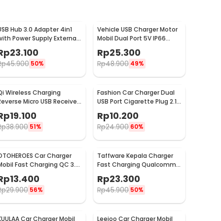
USB Hub 3.0 Adapter 4in1
Vehicle USB Charger Motor
with Power Supply External
Mobil Dual Port 5V IP66
USB 3.0 4 Port - UH-103U3
Splashproof - 42557
Rp
23.100
Rp
25.300
Rp
45.900
Rp
48.900
50%
49%
Qi Wireless Charging
Fashion Car Charger Dual
Reverse Micro USB Receiver
USB Port Cigarette Plug 2.1A
for Smartphone - WXTE
- YSC-11
Rp
19.100
Rp
10.200
Rp
38.900
Rp
24.900
51%
60%
OTOHEROES Car Charger
Taffware Kepala Charger
Mobil Fast Charging QC 3.0
Fast Charging Qualcomm
Dual USB 3.1A 30W - DC-681
QC 3.0 USB 3 Port USB - AR-
Rp
13.400
Rp
23.300
QC-03
Rp
29.900
Rp
45.900
56%
50%
KUULAA Car Charger Mobil
Leeioo Car Charger Mobil