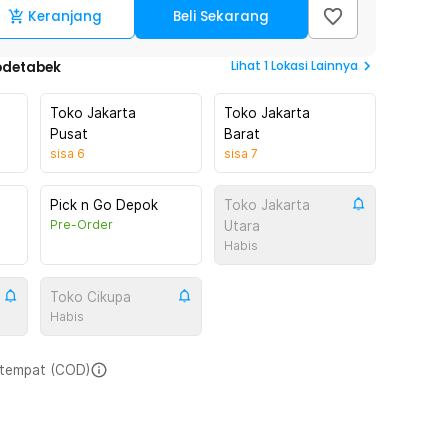
Keranjang
Beli Sekarang
Lihat
1
Lokasi Lainnya
odetabek
Toko Jakarta
Toko Jakarta
Pusat
Barat
sisa
6
sisa
7
Pick n Go Depok
Toko Jakarta
Pre-Order
Utara
Habis
Toko Cikupa
Habis
i tempat (COD)