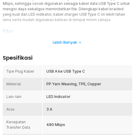
Mbps, sehingga cocok digunakan sebagai kabel data USB Type C untuk
mengisi daya sekaligus memindahkan file. Dilengkapi kabel braided
yang kuat dan LED indikator, kabel charger USB Type C ini lebih tahan
lama serta mudah digunakan bahkan di tempat minim cahaya.
Fitur
Fast Charging 3 A untuk Pengisian Lebih Cepat
Lebih Banyak
Kabel charger USB Type C ESSAGER ES-X13 mendukung fast
charging hingga 3 A, sehingga proses pengisian daya perangkat
Spesifikasi
menjadi lebih cepat dan efisien. Dengan kemampuan arus yang
stabil, kabel data USB Type C ini mampu mengisi daya smartphone,
tablet, maupun power bank dengan performa optimal. Penggunaan
Tipe Plug Kabel
USB A ke USB Type C
kabel charger fast charging 3 A ini membantu menghemat waktu
pengisian sehingga perangkat dapat segera digunakan kembali.
Material
PP Yarn Weaving, TPE, Copper
Transfer Data Cepat Hingga 480 Mbps
Selain sebagai kabel charger USB Type C, ESSAGER ES-X13 juga
Lain-lain
LED Indicator
berfungsi sebagai kabel data USB Type C dengan kecepatan
transfer hingga 480 Mbps. Kecepatan ini memungkinkan Anda
Arus
3 A
memindahkan berbagai file seperti foto, video, maupun dokumen
dalam waktu yang lebih singkat. Dengan satu kabel charger dan
Kecepatan
kabel data USB Type C, Anda dapat melakukan pengisian daya
480 Mbps
Transfer Data
sekaligus transfer data secara praktis.