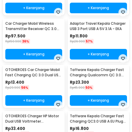
+ Keranjang
+ Keranjang
Car Charger Mobil Wireless
Adaptor Travel Kepala Charger
Transmitter Receiver QC 3.0
USB 3 Port USB A 5V 3.1A - EKA
Dual USB 3.1A - HY-82
Rp
97.500
Rp
11.800
Rp
150.900
36%
Rp
26.900
57%
+ Keranjang
+ Keranjang
OTOHEROES Car Charger Mobil
Taffware Kepala Charger Fast
Fast Charging QC 3.0 Dual USB
Charging Qualcomm QC 3.0
3.1A 30W - DC-681
USB 3 Port USB - AR-QC-03
Rp
13.400
Rp
23.300
Rp
29.900
56%
Rp
45.900
50%
+ Keranjang
+ Keranjang
OTOHEROES Charger HP Motor
Taffware Kepala Charger Fast
Dual USB Voltmeter
Charging QC3.0 USB A EU Plug
Waterproof 4.2A - Y451
3A 18W - TE-007
Rp
33.400
Rp
16.800