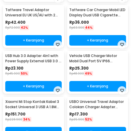
Taffware Travel Adaptor
Taffware Car Charger Mobil LED
Universal EU UK US/AU with 2
Display Dual USB Cigarette
Port USB A 2.1A - JY-148
Plug 3.1A - EC2
Rp
42.400
Rp
36.000
Rp
72.900
42%
Rp
63.900
44%
+ Keranjang
+ Keranjang
USB Hub 3.0 Adapter 4in1 with
Vehicle USB Charger Motor
Power Supply External USB 3.0 4
Mobil Dual Port 5V IP66
Port - UH-103U3
Splashproof - 42557
Rp
23.100
Rp
25.300
Rp
45.900
50%
Rp
48.900
49%
+ Keranjang
+ Keranjang
Xiaomi Mi Stop Kontak Kabel 3
USBO Universal Travel Adaptor
Socket Universal 3 USB A 1.8M
Colokan Charger Adapter
250V 2500W - XMCXB01QMN
1000W - 931L
Rp
151.700
Rp
17.300
(ORIGINAL)
Rp
228.900
34%
Rp
35.900
52%