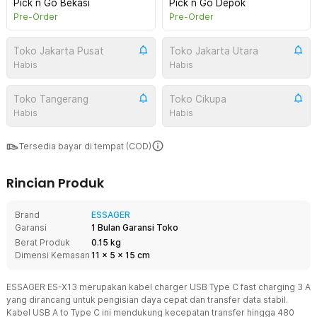
Pick n Go Bekasi
Pick n Go Depok
Pre-Order
Pre-Order
Toko Jakarta Pusat
Toko Jakarta Utara
Habis
Habis
Toko Tangerang
Toko Cikupa
Habis
Habis
Tersedia bayar di tempat (COD)
Rincian Produk
Brand
ESSAGER
Garansi
1 Bulan Garansi Toko
Berat Produk
0.15 kg
Dimensi Kemasan
11
x
5
x
15
cm
ESSAGER ES-X13 merupakan kabel charger USB Type C fast charging 3 A
yang dirancang untuk pengisian daya cepat dan transfer data stabil.
Kabel USB A to Type C ini mendukung kecepatan transfer hingga 480