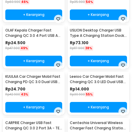
Rp
60.900
46%
Rp
35.900
54%
+ Keranjang
+ Keranjang
OLAF Kepala Charger Fast
USLION Desktop Charger USB
Charging QC 3.0 4 Port USB A
Type A Charging Station Dock
48 W - BK-376
5 Port 4A - US04
Rp
24.500
Rp
73.100
Rp
47.900
49%
Rp
117.900
38%
+ Keranjang
+ Keranjang
KUULAA Car Charger Mobil Fast
Leeioo Car Charger Mobil Fast
Charging PD QC 3.0 Dual USB
Charging QC 3.0 LED Dual USB
1.67A 20W - A318
Port 2.4A - LE001
Rp
24.700
Rp
14.000
Rp
42.900
43%
Rp
30.900
55%
+ Keranjang
+ Keranjang
CARPRIE Charger USB Fast
Centechia Universal Wireless
Charging QC 3.0 2 Port 3A - TE-
Charger Fast Charging Station