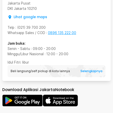
Jakarta Pusat
DKI Jakarta
10210
Lihat google maps
Telp
:
(021) 39 700 200
Whatsapp Sales / COD
:
0896 135 222 00
Jam buka:
Senin - Sabtu
:
09:00
-
20:00
Minggu/Libur Nasional
:
12:00
-
20:00
Idul Fitri
: libur
Selengkapnya
Beli langsung/self pickup di kota lainnya
Download Aplikasi JakartaNotebook