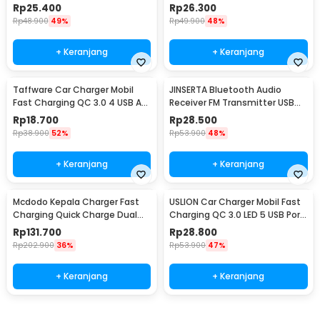
820
Base 2A 10W - K8
Rp
25.400
Rp
26.300
Rp
48.900
49%
Rp
49.900
48%
+ Keranjang
+ Keranjang
Taffware Car Charger Mobil
JINSERTA Bluetooth Audio
Fast Charging QC 3.0 4 USB A
Receiver FM Transmitter USB
Port 7A 35W - BK-358
Charger - X8
Rp
18.700
Rp
28.500
Rp
38.900
52%
Rp
53.900
48%
+ Keranjang
+ Keranjang
Mcdodo Kepala Charger Fast
USLION Car Charger Mobil Fast
Charging Quick Charge Dual
Charging QC 3.0 LED 5 USB Port
Port USB 33 W - CH-092
A 15A 18W - BK-359
Rp
131.700
Rp
28.800
Rp
202.900
36%
Rp
53.900
47%
+ Keranjang
+ Keranjang