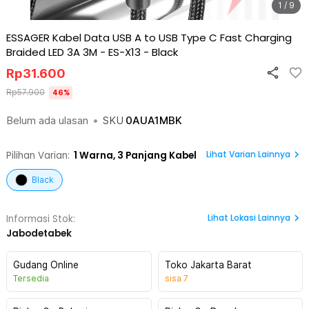
1 / 9
ESSAGER Kabel Data USB A to USB Type C Fast Charging
Braided LED 3A 3M - ES-X13
-
Black
Rp
31.600
Rp
57.900
46
%
Belum ada ulasan
•
SKU
0AUA1MBK
Lihat Varian Lainnya
Pilihan Varian:
1
Warna,
3 Panjang Kabel
Black
Lihat
Lokasi Lainnya
Informasi Stok:
Jabodetabek
Gudang Online
Toko Jakarta Barat
Tersedia
sisa
7