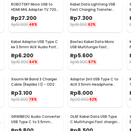
ROBOTSKY Micro USB to
Kabel Data Lightning USB
:
HDMI MHL Adapter TV 720p
Fast Charging Transfer
for Smartphone - S2
Data iPhone 2.4A 1M - S-
st Charging 7A 100W - ES-X46
Rp
27.200
Rp
7.300
IP5G
Rp
51.900
Rp
18.900
48%
62%
Kabel Adaptor USB Type C
Bastec Kabel Data Micro
ke 3.5mm AUX Audio Port
USB Multifungsi Fast
-
Braided - PJ1645-01
Charging Braided 100cm -
Rp
6.200
Rp
5.600
BN100
Rp
16.900
Rp
16.900
64%
67%
Xiaomi Mi Band 3 Charger
Adaptor 2in1 USB Type C to
Cable (Replika 1:1) - OD2
AUX 3.5mm Headphone
USB Type C - W1O33
Rp
3.100
Rp
8.000
Rp
13.900
Rp
20.900
78%
62%
GRWIBEOU Audio Converter
OLAF Kabel Data USB Type
USB Type C to 3.5mm
C Multifungsi Fast charging
Charger Port - GR35C
L Shape 5A 1M - OL01
Rp
9.800
Rp
8.500