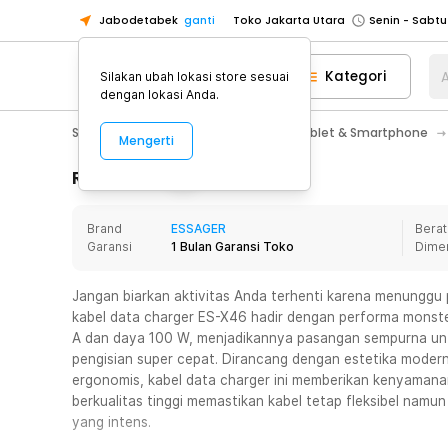
Jabodetabek
ganti
Toko Jakarta Utara
Toko Tangerang
Kategori
A
Silakan ubah lokasi store sesuai
Toko Cikupa
dengan lokasi Anda.
Pick n Go Jakarta Barat
Senin - J
Smartphone & Tablet
Aksesoris Tablet & Smartphone
Mengerti
Pick n Go Bekasi
Senin - Jumat (08
Pick n Go Depok
Senin - Jumat (08
Rincian Produk
Toko Jakarta Pusat
Senin - Sabtu
Brand
ESSAGER
Berat
Toko Jakarta Barat
Senin - Sabtu
Garansi
1 Bulan Garansi Toko
Dime
Toko Jakarta Utara
Toko Tangerang
Jangan biarkan aktivitas Anda terhenti karena menunggu
kabel data charger ES-X46 hadir dengan performa monst
Toko Cikupa
A dan daya 100 W, menjadikannya pasangan sempurna un
Pick n Go Jakarta Barat
Senin - J
pengisian super cepat. Dirancang dengan estetika modern
ergonomis, kabel data charger ini memberikan kenyamana
Pick n Go Bekasi
Senin - Jumat (08
berkualitas tinggi memastikan kabel tetap fleksibel nam
Pick n Go Depok
Senin - Jumat (08
yang intens.