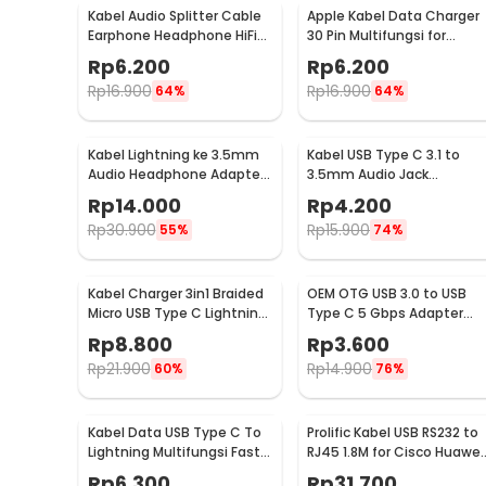
Kelengkapan Produk
Kabel Audio Splitter Cable
Apple Kabel Data Charger
Earphone Headphone HiFi
Rincian yang Anda dapatkan untuk pembelian produk ini
30 Pin Multifungsi for
3.5mm to 2x3.5mm - AV115
iPhone iPad iPod 1M - S-
1 x ESSAGER Kabel Data USB Type C Multifungsi Fa
Rp
6.200
Rp
6.200
IPAD
Rp
16.900
Rp
16.900
64%
64%
Kabel Lightning ke 3.5mm
Kabel USB Type C 3.1 to
Audio Headphone Adapter
3.5mm Audio Jack
for iPhone - JH-001
Converter Female 10.5cm 
Rp
14.000
Rp
4.200
L41
Rp
30.900
Rp
15.900
55%
74%
Kabel Charger 3in1 Braided
OEM OTG USB 3.0 to USB
Micro USB Type C Lightning
Type C 5 Gbps Adapter
3A 1.2M - US186
Conveter - US154
Rp
8.800
Rp
3.600
Rp
21.900
Rp
14.900
60%
76%
Kabel Data USB Type C To
Prolific Kabel USB RS232 to
Lightning Multifungsi Fast
RJ45 1.8M for Cisco Huawei
Charging 5V 2A 1M - 1636
Server Router - PL2303RA
Rp
6.300
Rp
31.700