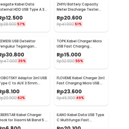
Seagate Kabel Data
ZHIYU Battery Capacity
External HDD USB Type A 3.0
Meter Discharge Tester
to USB Micro B Cable 50cm
1.5v-12v for 18650 - HW-586
Rp
12.500
Rp
20.600
- OD5.5 (ORIGINAL)
Rp
28.900
Rp
41.900
57%
51%
KEWEISI USB Detektor
TOPK Kabel Charger Micro
Pengukur Tegangan
USB Fast Charging
Voltase dan Baterai Tester
Magnetic Braided 5V 2.4A
Rp
30.800
Rp
15.000
- KWS-V20
1M - CS1711
Rp
47.000
Rp
32.900
35%
55%
ROBOTSKY Adaptor 2in1 USB
FLOVEME Kabel Charger 2in1
Type C to AUX 3.5mm
Fast Charging Micro USB
Headphone and USB Type
Type C 14W 1.2M - B00626
Rp
8.100
Rp
23.600
C - S-K06
Rp
20.900
Rp
45.900
62%
49%
XBERSTAR Kabel Charger
ILANO Kabel Data USB Type
Dock for Xiaomi Mi Band 5 6
C Multifungsi Fast
7 30cm - EDCS300
Charging 3A 60W 1.2M -
Rp
6.800
Rp
20.100