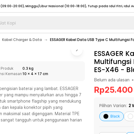
lat Kopi
umat (07:00 - 20:00), Sabtu - Minggu (08:00 - 20:00), Tutup pada Idul Fitri
Sele
Kabel Charger & Data
ESSAGER Kabel Data USB Type C Multifungsi F
:00 - 20:00), Sabtu - Minggu/ Libur Nasional (08:00 - 17:00)
Selengkapnya
:00 - 20:00), Sabtu - Minggu/ Libur Nasional (08:00 - 17:00)
ESSAGER Ka
Selengkapnya
Multifungsi
 (09:00-20:00), Minggu/Libur Nasional (12:00-20:00), Tutup pada Idul Fitri
Sele
ES-X46
-
Bl
 Produk
0.3 kg
 (09:00-20:00), Minggu/Libur Nasional (12:00-20:00), Tutup pada Idul Fitri
Sele
nsi Kemasan
10
x
4
x
17
cm
Belum ada ulasan
•
Rp
25.400
 pengisian baterai yang lambat. ESSAGER
er yang mampu menyalurkan arus hingga 7
tuk smartphone flagship yang mendukung
umat (07:00 - 20:00), Sabtu - Minggu (08:00 - 20:00), Tutup pada Idul Fitri
Sele
Pilihan Varian:
2
W
 dan kepala konektor pipih yang
n maksimal saat digenggam. Material TPE
:00 - 20:00), Sabtu - Minggu/ Libur Nasional (08:00 - 17:00)
Selengkapnya
Black
un sangat tangguh untuk penggunaan harian
:00 - 20:00), Sabtu - Minggu/ Libur Nasional (08:00 - 17:00)
Selengkapnya