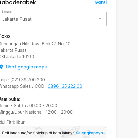
Jabodetabek
Ganti
Lokasi
Jakarta Pusat
Toko
Bendungan Hilir Raya Blok G1 No. 10
Jakarta Pusat
DKI Jakarta
10210
Lihat google maps
Telp
:
(021) 39 700 200
Whatsapp Sales / COD
:
0896 135 222 00
Jam buka:
Senin - Sabtu
:
09:00
-
20:00
Minggu/Libur Nasional
:
12:00
-
20:00
Idul Fitri
: libur
Selengkapnya
Beli langsung/self pickup di kota lainnya