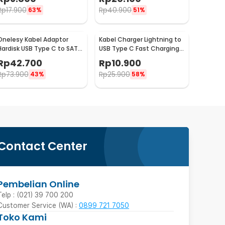
ILC3
Rp
17.900
Rp
40.900
63%
51%
Onelesy Kabel Adaptor
Kabel Charger Lightning to
Hardisk USB Type C to SATA
USB Type C Fast Charging
2.5 Inch Support 5G -
2.22A 1M - V12
Rp
42.700
Rp
10.900
ONUSBC
Rp
73.900
Rp
25.900
43%
58%
Contact Center
Pembelian Online
Telp : (021) 39 700 200
Customer Service (WA) :
0899 721 7050
Toko Kami