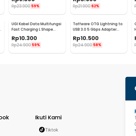
Rp
23.900
Rp
21.900
59%
62%
UGI Kabel Data Multifungsi
Taffware OTG Lightning to
B
Fast Charging L Shape
USB 3.0 5 Gbps Adapter
Braided 5V 2A 1M USB Type
Converter - NO14
Rp
10.300
Rp
10.500
C - UGI02
Rp
24.900
Rp
24.900
59%
58%
ook
Ikuti Kami
Tiktok