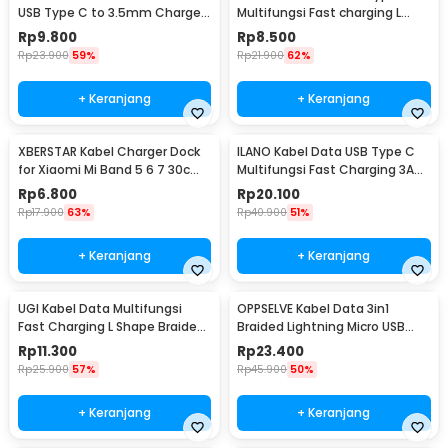
USB Type C to 3.5mm Charger
Multifungsi Fast charging L
Port - GR35C
Shape 5A 1M - OL01
Rp
9.800
Rp
8.500
Rp
23.900
59%
Rp
21.900
62%
+ Keranjang
+ Keranjang
XBERSTAR Kabel Charger Dock
ILANO Kabel Data USB Type C
for Xiaomi Mi Band 5 6 7 30cm
Multifungsi Fast Charging 3A
- EDCS300
60W 1.2M - ILC3
Rp
6.800
Rp
20.100
Rp
17.900
63%
Rp
40.900
51%
+ Keranjang
+ Keranjang
UGI Kabel Data Multifungsi
OPPSELVE Kabel Data 3in1
Fast Charging L Shape Braided
Braided Lightning Micro USB
2A 2M USB Type C - W-009
Type C 5V 6A 1.2M - OP142
Rp
11.300
Rp
23.400
Rp
25.900
57%
Rp
45.900
50%
+ Keranjang
+ Keranjang