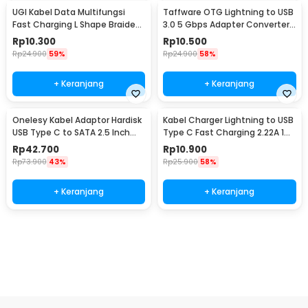
UGI Kabel Data Multifungsi
Taffware OTG Lightning to USB
Fast Charging L Shape Braided
3.0 5 Gbps Adapter Converter
5V 2A 1M USB Type C - UGI02
- NO14
Rp
10.300
Rp
10.500
Rp
24.900
59%
Rp
24.900
58%
+ Keranjang
+ Keranjang
Onelesy Kabel Adaptor Hardisk
Kabel Charger Lightning to USB
USB Type C to SATA 2.5 Inch
Type C Fast Charging 2.22A 1M
Support 5G - ONUSBC
- V12
Rp
42.700
Rp
10.900
Rp
73.900
43%
Rp
25.900
58%
+ Keranjang
+ Keranjang
Beli Sekarang