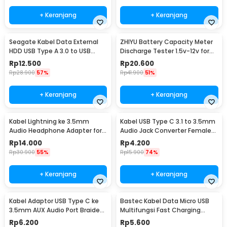
+ Keranjang
+ Keranjang
Seagate Kabel Data External
ZHIYU Battery Capacity Meter
HDD USB Type A 3.0 to USB
Discharge Tester 1.5v-12v for
Micro B Cable 50cm - OD5.5
18650 - HW-586
Rp
12.500
Rp
20.600
(ORIGINAL)
Rp
28.900
57%
Rp
41.900
51%
+ Keranjang
+ Keranjang
Kabel Lightning ke 3.5mm
Kabel USB Type C 3.1 to 3.5mm
Audio Headphone Adapter for
Audio Jack Converter Female
iPhone - JH-001
10.5cm - L41
Rp
14.000
Rp
4.200
Rp
30.900
55%
Rp
15.900
74%
+ Keranjang
+ Keranjang
Kabel Adaptor USB Type C ke
Bastec Kabel Data Micro USB
3.5mm AUX Audio Port Braided
Multifungsi Fast Charging
- PJ1645-01
Braided 100cm - BN100
Rp
6.200
Rp
5.600