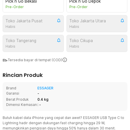
Pick n Go Bekasi
Pick n Go Depok
Pre-Order
Pre-Order
Toko Jakarta Pusat
Toko Jakarta Utara
Habis
Habis
Toko Tangerang
Toko Cikupa
Habis
Habis
Tersedia bayar di tempat (COD)
Rincian Produk
Brand
ESSAGER
Garansi
-
Berat Produk
0.4 kg
Dimensi Kemasan
: -
Butuh kabel data iPhone yang cepat dan awet? ESSAGER USB Type C to
Lightning hadir dengan dukungan fast charging hingga 29 W,
memungkinkan pengisian daya hingga 50% hanya dalam 30 menit.