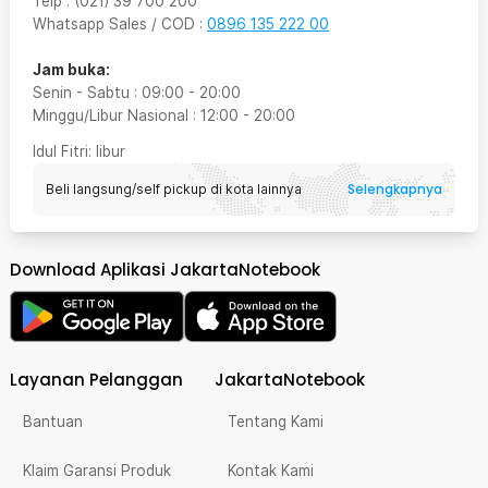
Telp
:
(021) 39 700 200
Whatsapp Sales / COD
:
0896 135 222 00
Jam buka:
Senin - Sabtu
:
09:00
-
20:00
Minggu/Libur Nasional
:
12:00
-
20:00
Idul Fitri
: libur
Selengkapnya
Beli langsung/self pickup di kota lainnya
Download Aplikasi JakartaNotebook
Layanan Pelanggan
JakartaNotebook
Bantuan
Tentang Kami
Klaim Garansi Produk
Kontak Kami