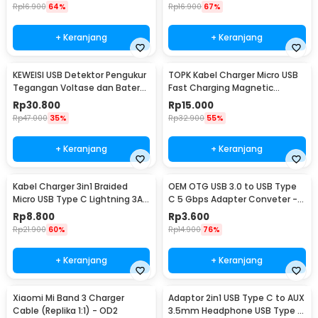
Rp
16.900
64%
Rp
16.900
67%
+ Keranjang
+ Keranjang
KEWEISI USB Detektor Pengukur
TOPK Kabel Charger Micro USB
Tegangan Voltase dan Baterai
Fast Charging Magnetic
Tester - KWS-V20
Braided 5V 2.4A 1M - CS1711
Rp
30.800
Rp
15.000
Rp
47.000
35%
Rp
32.900
55%
+ Keranjang
+ Keranjang
Kabel Charger 3in1 Braided
OEM OTG USB 3.0 to USB Type
Micro USB Type C Lightning 3A
C 5 Gbps Adapter Conveter -
1.2M - US186
US154
Rp
8.800
Rp
3.600
Rp
21.900
60%
Rp
14.900
76%
+ Keranjang
+ Keranjang
Xiaomi Mi Band 3 Charger
Adaptor 2in1 USB Type C to AUX
Cable (Replika 1:1) - OD2
3.5mm Headphone USB Type C