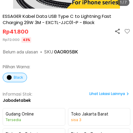
1 / 7
ESSAGER Kabel Data USB Type C to Lightning Fast
Charging 29W 3M - EXCTL-JJC01-P
-
Black
Rp
41.800
Rp
72.900
43
%
Belum ada ulasan
•
SKU
0AOR05BK
Pilihan Warna:
Black
Lihat
Lokasi Lainnya
Informasi Stok:
Jabodetabek
Gudang Online
Toko Jakarta Barat
Tersedia
sisa
3