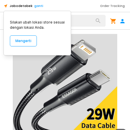
Jabodetabek
ganti
Order Tracking
Alat Kopi
Silakan ubah lokasi store sesuai
dengan lokasi Anda.
Mengerti