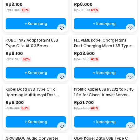
- W1O33
Rp
3.100
Rp
8.000
Rp
13.900
78%
Rp
20.900
62%
+ Keranjang
+ Keranjang
ROBOTSKY Adaptor 2in1 USB
FLOVEME Kabel Charger 2in1
Type C to AUX 3.5mm
Fast Charging Micro USB Type
Headphone and USB Type C -
C 14W 1.2M - B00626
Rp
8.100
Rp
23.600
S-K06
Rp
20.900
62%
Rp
45.900
49%
+ Keranjang
+ Keranjang
Kabel Data USB Type C To
Prolific Kabel USB RS232 to RJ45
Lightning Multifungsi Fast
1.8M for Cisco Huawei Server
Charging 5V 2A 1M - 1636
Router - PL2303RA
Rp
6.300
Rp
31.700
Rp
16.900
63%
Rp
57.900
46%
+ Keranjang
+ Keranjang
GRWIBEOU Audio Converter
OLAF Kabel Data USB Type C