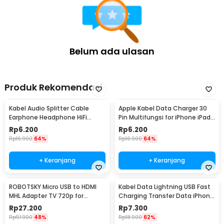
Belum ada ulasan
Produk Rekomendasi
Kabel Audio Splitter Cable
Apple Kabel Data Charger 30
Earphone Headphone HiFi
Pin Multifungsi for iPhone iPad
3.5mm to 2x3.5mm - AV115
iPod 1M - S-IPAD
Rp
6.200
Rp
6.200
Rp
16.900
64%
Rp
16.900
64%
+ Keranjang
+ Keranjang
ROBOTSKY Micro USB to HDMI
Kabel Data Lightning USB Fast
MHL Adapter TV 720p for
Charging Transfer Data iPhone
Smartphone - S2
2.4A 1M - S-IP5G
Rp
27.200
Rp
7.300
Rp
51.900
48%
Rp
18.900
62%