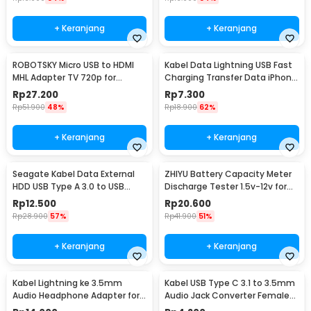
Rincian yang Anda dapatkan untuk pembelian produk ini:
1 x ESSAGER Kabel Data USB Type C to Type C Braided Fast
+ Keranjang
+ Keranjang
Charging 5A 100W - ES-X46
1 x Panduan Penggunaan
ROBOTSKY Micro USB to HDMI
Kabel Data Lightning USB Fast
MHL Adapter TV 720p for
Charging Transfer Data iPhone
Smartphone - S2
2.4A 1M - S-IP5G
Rp
27.200
Rp
7.300
Rp
51.900
48%
Rp
18.900
62%
+ Keranjang
+ Keranjang
Seagate Kabel Data External
ZHIYU Battery Capacity Meter
HDD USB Type A 3.0 to USB
Discharge Tester 1.5v-12v for
Micro B Cable 50cm - OD5.5
18650 - HW-586
Rp
12.500
Rp
20.600
(ORIGINAL)
Rp
28.900
57%
Rp
41.900
51%
+ Keranjang
+ Keranjang
Kabel Lightning ke 3.5mm
Kabel USB Type C 3.1 to 3.5mm
Audio Headphone Adapter for
Audio Jack Converter Female
iPhone - JH-001
10.5cm - L41