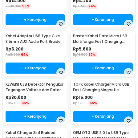
Rp
14.000
Rp
4.200
Rp
30.900
55%
Rp
15.900
74%
+ Keranjang
+ Keranjang
Kabel Adaptor USB Type C ke
Bastec Kabel Data Micro USB
3.5mm AUX Audio Port Braided
Multifungsi Fast Charging
- PJ1645-01
Braided 100cm - BN100
Rp
6.200
Rp
5.600
Rp
16.900
64%
Rp
16.900
67%
+ Keranjang
+ Keranjang
KEWEISI USB Detektor Pengukur
TOPK Kabel Charger Micro USB
Tegangan Voltase dan Baterai
Fast Charging Magnetic
Tester - KWS-V20
Braided 5V 2.4A 1M - CS1711
Rp
30.800
Rp
15.000
Rp
47.000
35%
Rp
32.900
55%
+ Keranjang
+ Keranjang
Kabel Charger 3in1 Braided
OEM OTG USB 3.0 to USB Type