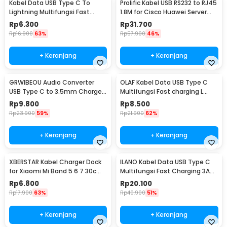
Kabel Data USB Type C To
Prolific Kabel USB RS232 to RJ45
Lightning Multifungsi Fast
1.8M for Cisco Huawei Server
Charging 5V 2A 1M - 1636
Router - PL2303RA
Rp
6.300
Rp
31.700
Rp
16.900
63%
Rp
57.900
46%
+ Keranjang
+ Keranjang
GRWIBEOU Audio Converter
OLAF Kabel Data USB Type C
USB Type C to 3.5mm Charger
Multifungsi Fast charging L
Port - GR35C
Shape 5A 1M - OL01
Rp
9.800
Rp
8.500
Rp
23.900
59%
Rp
21.900
62%
+ Keranjang
+ Keranjang
XBERSTAR Kabel Charger Dock
ILANO Kabel Data USB Type C
for Xiaomi Mi Band 5 6 7 30cm
Multifungsi Fast Charging 3A
- EDCS300
60W 1.2M - ILC3
Rp
6.800
Rp
20.100
Rp
17.900
63%
Rp
40.900
51%
+ Keranjang
+ Keranjang