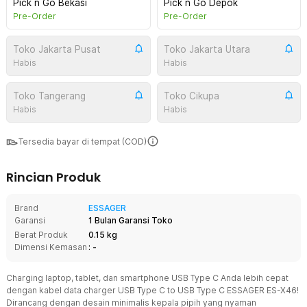
Pick n Go Bekasi
Pick n Go Depok
Pre-Order
Pre-Order
Toko Jakarta Pusat
Toko Jakarta Utara
Habis
Habis
Toko Tangerang
Toko Cikupa
Habis
Habis
Tersedia bayar di tempat (COD)
Rincian Produk
Brand
ESSAGER
Garansi
1 Bulan Garansi Toko
Berat Produk
0.15 kg
Dimensi Kemasan
: -
Charging laptop, tablet, dan smartphone USB Type C Anda lebih cepat
dengan kabel data charger USB Type C to USB Type C ESSAGER ES-X46!
Dirancang dengan desain minimalis kepala pipih yang nyaman