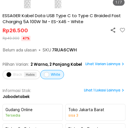
1 / 7
ESSAGER Kabel Data USB Type C to Type C Braided Fast
Charging 5A 100W 1M - ES-X46
-
White
Rp
26.500
Rp
49.900
47
%
Belum ada ulasan
•
SKU
7RUA6CWH
Lihat Varian Lainnya
Pilihan Varian:
2
Warna,
2 Panjang Kabel
Black
White
Habis
Lihat
1
Lokasi Lainnya
Informasi Stok:
Jabodetabek
Gudang Online
Toko Jakarta Barat
Tersedia
sisa
3