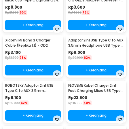
Micro USB Type C Lightning 3A
C 5 Gbps Adapter Conveter -
1.2M - US186
US154
Rp
8.800
Rp
3.600
Rp
21.900
60%
Rp
14.900
76%
+ Keranjang
+ Keranjang
Xiaomi Mi Band 3 Charger
Adaptor 2in1 USB Type C to AUX
Cable (Replika 1:1) - OD2
3.5mm Headphone USB Type C
- W1O33
Rp
3.100
Rp
8.000
Rp
13.900
78%
Rp
20.900
62%
+ Keranjang
+ Keranjang
ROBOTSKY Adaptor 2in1 USB
FLOVEME Kabel Charger 2in1
Type C to AUX 3.5mm
Fast Charging Micro USB Type
Headphone and USB Type C -
C 14W 1.2M - B00626
Rp
8.100
Rp
23.600
S-K06
Rp
20.900
62%
Rp
45.900
49%
+ Keranjang
+ Keranjang