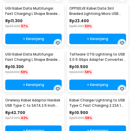
UGI Kabel Data Multifungsi
OPPSELVE Kabel Data 3in1
Fast Charging L Shape Braided
Braided Lightning Micro USB
2A 2M USB Type C - W-009
Type C 5V 6A 1.2M - OP142
Rp
11.300
Rp
23.400
Rp
25.900
57%
Rp
45.900
50%
+ Keranjang
+ Keranjang
UGI Kabel Data Multifungsi
Taffware OTG Lightning to USB
Fast Charging L Shape Braided
3.0 5 Gbps Adapter Converter
5V 2A 1M USB Type C - UGI02
- NO14
Rp
10.300
Rp
10.500
Rp
24.900
59%
Rp
24.900
58%
+ Keranjang
+ Keranjang
Onelesy Kabel Adaptor Hardisk
Kabel Charger Lightning to USB
USB Type C to SATA 2.5 Inch
Type C Fast Charging 2.22A 1M
Support 5G - ONUSBC
- V12
Rp
42.700
Rp
10.900
Rp
73.900
43%
Rp
25.900
58%
+ Keranjang
+ Keranjang