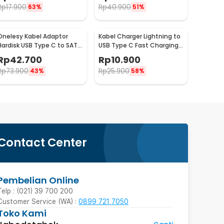
Rp
17.900
Rp
40.900
63%
51%
Onelesy Kabel Adaptor
Kabel Charger Lightning to
Hardisk USB Type C to SATA
USB Type C Fast Charging
2.5 Inch Support 5G -
2.22A 1M - V12
Rp
42.700
Rp
10.900
ONUSBC
Rp
73.900
Rp
25.900
43%
58%
Contact Center
Pembelian Online
Telp : (021) 39 700 200
Customer Service (WA) :
0899 721 7050
Toko Kami