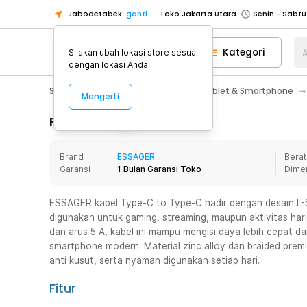
Jabodetabek
ganti
Toko Jakarta Utara
Toko Tangerang
Kategori
A
Silakan ubah lokasi store sesuai
Toko Cikupa
dengan lokasi Anda.
Pick n Go Jakarta Barat
Senin - J
Smartphone & Tablet
Aksesoris Tablet & Smartphone
Mengerti
Pick n Go Bekasi
Senin - Jumat (08
Pick n Go Depok
Senin - Jumat (08
Rincian Produk
Toko Jakarta Pusat
Senin - Sabtu
Brand
ESSAGER
Berat
Toko Jakarta Barat
Senin - Sabtu
Garansi
1 Bulan Garansi Toko
Dime
Toko Jakarta Utara
Toko Tangerang
ESSAGER kabel Type-C to Type-C hadir dengan desain L
digunakan untuk gaming, streaming, maupun aktivitas har
Toko Cikupa
dan arus 5 A, kabel ini mampu mengisi daya lebih cepat da
Pick n Go Jakarta Barat
Senin - J
smartphone modern. Material zinc alloy dan braided prem
anti kusut, serta nyaman digunakan setiap hari.
Pick n Go Bekasi
Senin - Jumat (08
Pick n Go Depok
Senin - Jumat (08
Fitur