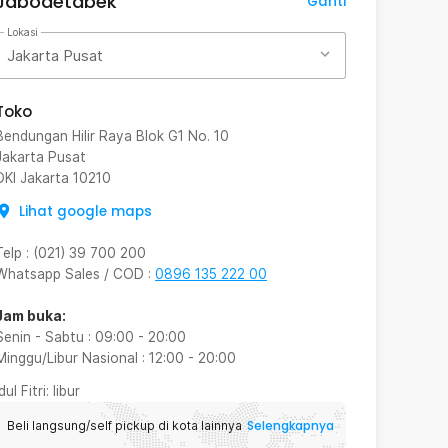
Jabodetabek
Ganti
Lokasi
Jakarta Pusat
Toko
Bendungan Hilir Raya Blok G1 No. 10
Jakarta Pusat
DKI Jakarta
10210
Lihat google maps
Telp
:
(021) 39 700 200
Whatsapp Sales / COD
:
0896 135 222 00
Jam buka:
Senin - Sabtu
:
09:00
-
20:00
Minggu/Libur Nasional
:
12:00
-
20:00
Idul Fitri
: libur
Selengkapnya
Beli langsung/self pickup di kota lainnya