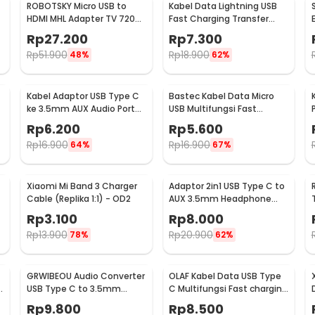
ROBOTSKY Micro USB to
Kabel Data Lightning USB
HDMI MHL Adapter TV 720p
Fast Charging Transfer
for Smartphone - S2
Data iPhone 2.4A 1M - S-
Rp
27.200
Rp
7.300
IP5G
Rp
51.900
Rp
18.900
48%
62%
Kabel Adaptor USB Type C
Bastec Kabel Data Micro
ke 3.5mm AUX Audio Port
USB Multifungsi Fast
-
Braided - PJ1645-01
Charging Braided 100cm -
Rp
6.200
Rp
5.600
BN100
Rp
16.900
Rp
16.900
64%
67%
Xiaomi Mi Band 3 Charger
Adaptor 2in1 USB Type C to
Cable (Replika 1:1) - OD2
AUX 3.5mm Headphone
USB Type C - W1O33
Rp
3.100
Rp
8.000
Rp
13.900
Rp
20.900
78%
62%
GRWIBEOU Audio Converter
OLAF Kabel Data USB Type
USB Type C to 3.5mm
C Multifungsi Fast charging
Charger Port - GR35C
L Shape 5A 1M - OL01
Rp
9.800
Rp
8.500