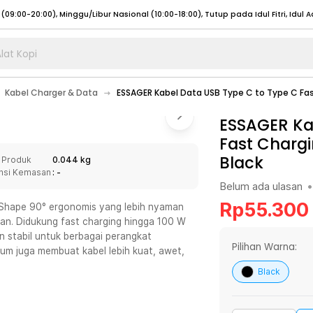
lat Kopi
umat (07:00 - 20:00), Sabtu - Minggu (08:00 - 20:00), Tutup pada Idul Fitri
Sele
Kabel Charger & Data
ESSAGER Kabel Data USB Type C to Type C Fas
:00 - 20:00), Sabtu - Minggu/ Libur Nasional (08:00 - 17:00)
Selengkapnya
:00 - 20:00), Sabtu - Minggu/ Libur Nasional (08:00 - 17:00)
ESSAGER Ka
Selengkapnya
Fast Chargi
 (09:00-20:00), Minggu/Libur Nasional (12:00-20:00), Tutup pada Idul Fitri
Sele
Black
 Produk
0.044 kg
 (09:00-20:00), Minggu/Libur Nasional (12:00-20:00), Tutup pada Idul Fitri
Sele
nsi Kemasan
: -
Belum ada ulasan
•
Rp
55.300
-Shape 90° ergonomis yang lebih nyaman
ian. Didukung fast charging hingga 100 W
n stabil untuk berbagai perangkat
umat (07:00 - 20:00), Sabtu - Minggu (08:00 - 20:00), Tutup pada Idul Fitri
Sele
Pilihan Warna:
ium juga membuat kabel lebih kuat, awet,
:00 - 20:00), Sabtu - Minggu/ Libur Nasional (08:00 - 17:00)
Selengkapnya
Black
:00 - 20:00), Sabtu - Minggu/ Libur Nasional (08:00 - 17:00)
Selengkapnya