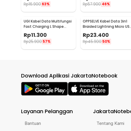
Rp
16.900
Rp
57.900
63%
46%
UGI Kabel Data Multifungsi
OPPSELVE Kabel Data 3in1
Fast Charging L Shape
Braided Lightning Micro US
Braided 2A 2M USB Type C -
Type C 5V 6A 1.2M - OP142
Rp
11.300
Rp
23.400
W-009
Rp
25.900
Rp
45.900
57%
50%
Download Aplikasi JakartaNotebook
Layanan Pelanggan
JakartaNoteb
Bantuan
Tentang Kami