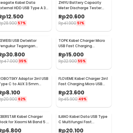
Seagate Kabel Data
ZHIYU Battery Capacity
External HDD USB Type A 3.0
Meter Discharge Tester
to USB Micro B Cable 50cm
1.5v-12v for 18650 - HW-586
Rp
12.500
Rp
20.600
- OD5.5 (ORIGINAL)
Rp
28.900
Rp
41.900
57%
51%
KEWEISI USB Detektor
TOPK Kabel Charger Micro
Pengukur Tegangan
USB Fast Charging
Voltase dan Baterai Tester
Magnetic Braided 5V 2.4A
Rp
30.800
Rp
15.000
- KWS-V20
1M - CS1711
Rp
47.000
Rp
32.900
35%
55%
ROBOTSKY Adaptor 2in1 USB
FLOVEME Kabel Charger 2in1
Type C to AUX 3.5mm
Fast Charging Micro USB
Headphone and USB Type
Type C 14W 1.2M - B00626
Rp
8.100
Rp
23.600
C - S-K06
Rp
20.900
Rp
45.900
62%
49%
XBERSTAR Kabel Charger
ILANO Kabel Data USB Type
Dock for Xiaomi Mi Band 5 6
C Multifungsi Fast
7 30cm - EDCS300
Charging 3A 60W 1.2M -
Rp
6.800
Rp
20.100
ILC3