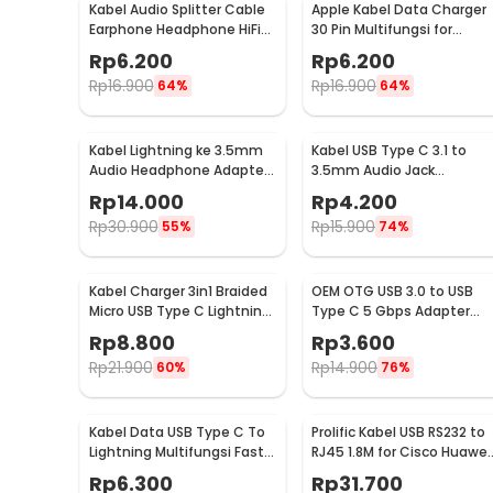
Kabel Audio Splitter Cable
Apple Kabel Data Charger
Earphone Headphone HiFi
30 Pin Multifungsi for
3.5mm to 2x3.5mm - AV115
iPhone iPad iPod 1M - S-
Rp
6.200
Rp
6.200
IPAD
Rp
16.900
Rp
16.900
64%
64%
Kabel Lightning ke 3.5mm
Kabel USB Type C 3.1 to
Audio Headphone Adapter
3.5mm Audio Jack
for iPhone - JH-001
Converter Female 10.5cm 
Rp
14.000
Rp
4.200
L41
Rp
30.900
Rp
15.900
55%
74%
Kabel Charger 3in1 Braided
OEM OTG USB 3.0 to USB
Micro USB Type C Lightning
Type C 5 Gbps Adapter
3A 1.2M - US186
Conveter - US154
Rp
8.800
Rp
3.600
Rp
21.900
Rp
14.900
60%
76%
Kabel Data USB Type C To
Prolific Kabel USB RS232 to
Lightning Multifungsi Fast
RJ45 1.8M for Cisco Huawei
Charging 5V 2A 1M - 1636
Server Router - PL2303RA
Rp
6.300
Rp
31.700