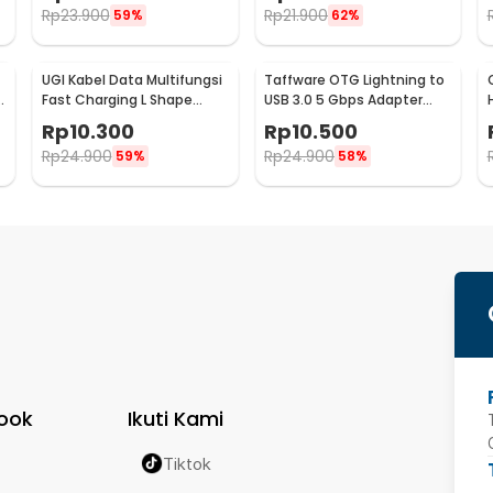
Rp
23.900
Rp
21.900
59%
62%
UGI Kabel Data Multifungsi
Taffware OTG Lightning to
B
Fast Charging L Shape
USB 3.0 5 Gbps Adapter
Braided 5V 2A 1M USB Type
Converter - NO14
Rp
10.300
Rp
10.500
C - UGI02
Rp
24.900
Rp
24.900
59%
58%
ook
Ikuti Kami
Tiktok