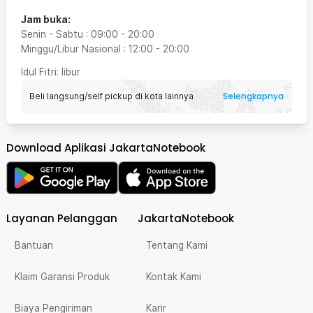
Jam buka:
Senin - Sabtu
:
09:00
-
20:00
Minggu/Libur Nasional
:
12:00
-
20:00
Idul Fitri
: libur
Selengkapnya
Beli langsung/self pickup di kota lainnya
Download Aplikasi JakartaNotebook
Layanan Pelanggan
JakartaNotebook
Bantuan
Tentang Kami
Klaim Garansi Produk
Kontak Kami
Biaya Pengiriman
Karir