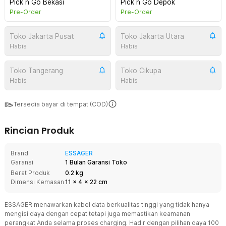
Pick n Go Bekasi
Pick n Go Depok
Pre-Order
Pre-Order
Toko Jakarta Pusat
Toko Jakarta Utara
Habis
Habis
Toko Tangerang
Toko Cikupa
Habis
Habis
Tersedia bayar di tempat (COD)
Rincian Produk
Brand
ESSAGER
Garansi
1 Bulan Garansi Toko
Berat Produk
0.2 kg
Dimensi Kemasan
11
x
4
x
22
cm
ESSAGER menawarkan kabel data berkualitas tinggi yang tidak hanya
mengisi daya dengan cepat tetapi juga memastikan keamanan
perangkat Anda selama proses charging. Hadir dengan pilihan daya 100