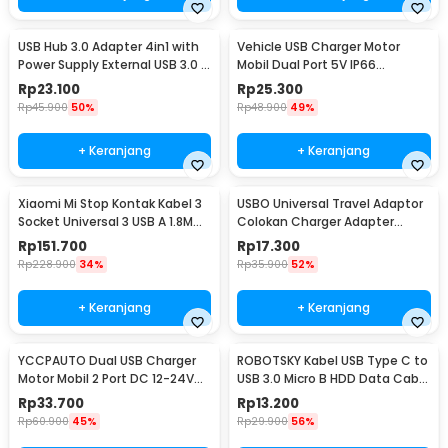
USB Hub 3.0 Adapter 4in1 with
Vehicle USB Charger Motor
Power Supply External USB 3.0 4
Mobil Dual Port 5V IP66
Port - UH-103U3
Splashproof - 42557
Rp
23.100
Rp
25.300
Rp
45.900
50%
Rp
48.900
49%
+ Keranjang
+ Keranjang
Xiaomi Mi Stop Kontak Kabel 3
USBO Universal Travel Adaptor
Socket Universal 3 USB A 1.8M
Colokan Charger Adapter
250V 2500W - XMCXB01QMN
1000W - 931L
Rp
151.700
Rp
17.300
(ORIGINAL)
Rp
228.900
34%
Rp
35.900
52%
+ Keranjang
+ Keranjang
YCCPAUTO Dual USB Charger
ROBOTSKY Kabel USB Type C to
Motor Mobil 2 Port DC 12-24V
USB 3.0 Micro B HDD Data Cable
3.1A 1 PCS - CJ-L040
1M - SGC10
Rp
33.700
Rp
13.200
Rp
60.900
45%
Rp
29.900
56%