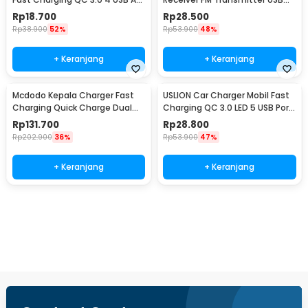
Port 7A 35W - BK-358
Charger - X8
Rp
18.700
Rp
28.500
Rp
38.900
52%
Rp
53.900
48%
+ Keranjang
+ Keranjang
Mcdodo Kepala Charger Fast
USLION Car Charger Mobil Fast
Charging Quick Charge Dual
Charging QC 3.0 LED 5 USB Port
Port USB 33 W - CH-092
A 15A 18W - BK-359
Rp
131.700
Rp
28.800
Rp
202.900
36%
Rp
53.900
47%
+ Keranjang
+ Keranjang
Beli Sekarang