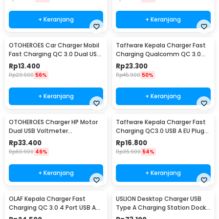
+ Keranjang
+ Keranjang
OTOHEROES Car Charger Mobil
Taffware Kepala Charger Fast
Fast Charging QC 3.0 Dual USB
Charging Qualcomm QC 3.0
3.1A 30W - DC-681
USB 3 Port USB - AR-QC-03
Rp
13.400
Rp
23.300
Rp
29.900
56%
Rp
45.900
50%
+ Keranjang
+ Keranjang
OTOHEROES Charger HP Motor
Taffware Kepala Charger Fast
Dual USB Voltmeter
Charging QC3.0 USB A EU Plug
Waterproof 4.2A - Y451
3A 18W - TE-007
Rp
33.400
Rp
16.800
Rp
60.900
46%
Rp
35.900
54%
+ Keranjang
+ Keranjang
OLAF Kepala Charger Fast
USLION Desktop Charger USB
Charging QC 3.0 4 Port USB A
Type A Charging Station Dock
48 W - BK-376
5 Port 4A - US04