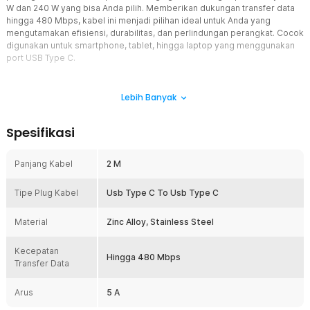
W dan 240 W yang bisa Anda pilih. Memberikan dukungan transfer data
hingga 480 Mbps, kabel ini menjadi pilihan ideal untuk Anda yang
mengutamakan efisiensi, durabilitas, dan perlindungan perangkat. Cocok
digunakan untuk smartphone, tablet, hingga laptop yang menggunakan
port USB Type C.
Fitur
Lebih Banyak
Pengisian Daya Super Cepat
Dengan dukungan teknologi fast charging PD 3.1 dan arus 5 A, kabel
Spesifikasi
data ESSAGER mampu mengisi daya lebih cepat dari kabel data
biasa. Cocok untuk perangkat berdaya tinggi seperti laptop, tablet,
maupun smartphone. Hadir dengan pilihan daya antara 100 W dan
Panjang Kabel
2 M
240 W yang bisa Anda pilih sesuai dengan kebutuhan daya
perangkat yang Anda miliki.
Tipe Plug Kabel
Usb Type C To Usb Type C
Transfer Data Stabil Hingga 480 Mbps
Selain berfungsi sebagai kabel multifungsi ini juga mampu
Material
Zinc Alloy, Stainless Steel
melakukan transfer data hingga 480 Mbps. Anda dapat
memindahkan berbagai file besar seperti video, foto, dan dokumen
Kecepatan
dengan cepat tanpa mengganggu proses pengisian daya.
Hingga 480 Mbps
Transfer Data
Chip Pintar untuk Perlindungan Maksimal
Dilengkapi chip kontrol cerdas yang mampu menstabilkan arus dan
Arus
5 A
tegangan selama proses charging. Teknologi ini membantu