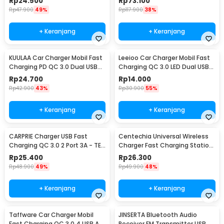
Rp
24.500
Rp
73.100
Rp
47.900
49%
Rp
117.900
38%
+ Keranjang
+ Keranjang
KUULAA Car Charger Mobil Fast
Leeioo Car Charger Mobil Fast
Charging PD QC 3.0 Dual USB
Charging QC 3.0 LED Dual USB
1.67A 20W - A318
Port 2.4A - LE001
Rp
24.700
Rp
14.000
Rp
42.900
43%
Rp
30.900
55%
+ Keranjang
+ Keranjang
CARPRIE Charger USB Fast
Centechia Universal Wireless
Charging QC 3.0 2 Port 3A - TE-
Charger Fast Charging Station
820
Base 2A 10W - K8
Rp
25.400
Rp
26.300
Rp
48.900
49%
Rp
49.900
48%
+ Keranjang
+ Keranjang
Taffware Car Charger Mobil
JINSERTA Bluetooth Audio
Fast Charging QC 3.0 4 USB A
Receiver FM Transmitter USB