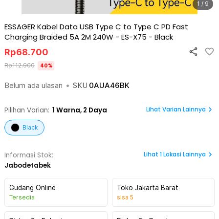
1 / 9
ESSAGER Kabel Data USB Type C to Type C PD Fast
Charging Braided 5A 2M 240W - ES-X75
-
Black
Rp
68.700
Rp
112.900
40
%
Belum ada ulasan
•
SKU
0AUA46BK
Lihat Varian Lainnya
Pilihan Varian:
1
Warna,
2 Daya
Black
Lihat
1
Lokasi Lainnya
Informasi Stok:
Jabodetabek
Gudang Online
Toko Jakarta Barat
Tersedia
sisa
5