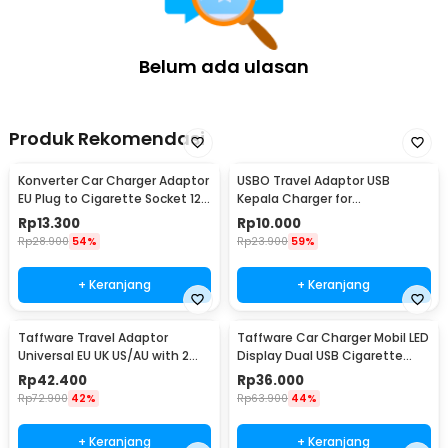
Belum ada ulasan
Produk Rekomendasi
Konverter Car Charger Adaptor
USBO Travel Adaptor USB
EU Plug to Cigarette Socket 12V
Kepala Charger for
500mA - KYA109
Smartphone 5V 2A - U90EWE
Rp
13.300
Rp
10.000
Rp
28.900
54%
Rp
23.900
59%
+ Keranjang
+ Keranjang
Taffware Travel Adaptor
Taffware Car Charger Mobil LED
Universal EU UK US/AU with 2
Display Dual USB Cigarette
Port USB A 2.1A - JY-148
Plug 3.1A - EC2
Rp
42.400
Rp
36.000
Rp
72.900
42%
Rp
63.900
44%
+ Keranjang
+ Keranjang