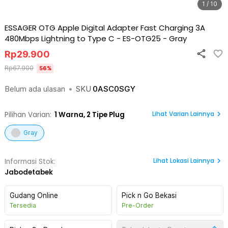
1 / 10
ESSAGER OTG Apple Digital Adapter Fast Charging 3A
480Mbps Lightning to Type C - ES-OTG25
-
Gray
Rp
29.900
Rp
67.900
56
%
Belum ada ulasan
•
SKU
0ASC0SGY
Lihat Varian Lainnya
Pilihan Varian:
1
Warna,
2 Tipe Plug
Gray
Lihat
Lokasi Lainnya
Informasi Stok:
Jabodetabek
Gudang Online
Pick n Go Bekasi
Tersedia
Pre-Order