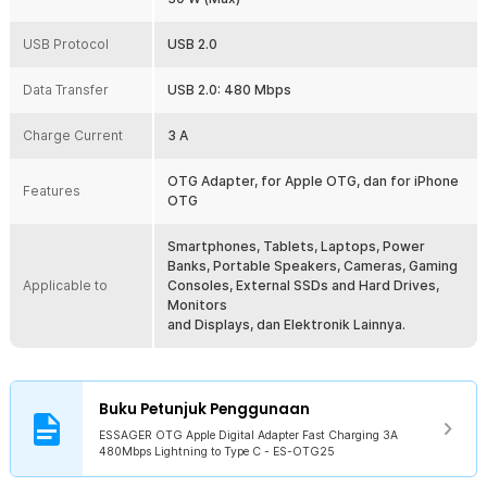
Terbuat dari aluminium alloy berkualitas tinggi, OTG ini tampil kokoh
dan elegan. Ukurannya yang mini membuatnya mudah dibawa,
USB Protocol
USB 2.0
disimpan di saku, tas, maupun pouch, serta nyaman digunakan
kapan saja dan di mana saja.
Data Transfer
USB 2.0: 480 Mbps
Kelengkapan Produk
Charge Current
3 A
Rincian yang Anda dapatkan untuk pembelian produk ini:
1 x ESSAGER OTG Apple Digital Adapter Fast Charging 3A
OTG Adapter, for Apple OTG, dan for iPhone
Features
480Mbps - ES-OTG25
OTG
Smartphones, Tablets, Laptops, Power
Banks, Portable Speakers, Cameras, Gaming
Applicable to
Consoles, External SSDs and Hard Drives,
Monitors
and Displays, dan Elektronik Lainnya.
Buku Petunjuk Penggunaan
ESSAGER OTG Apple Digital Adapter Fast Charging 3A
480Mbps Lightning to Type C - ES-OTG25