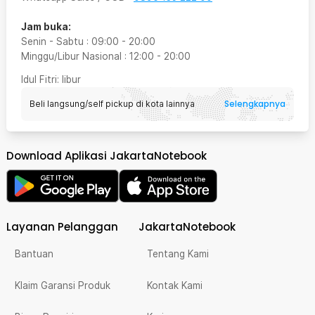
Jam buka:
Senin - Sabtu
:
09:00
-
20:00
Minggu/Libur Nasional
:
12:00
-
20:00
Idul Fitri
: libur
Selengkapnya
Beli langsung/self pickup di kota lainnya
Download Aplikasi JakartaNotebook
Layanan Pelanggan
JakartaNotebook
Bantuan
Tentang Kami
Klaim Garansi Produk
Kontak Kami