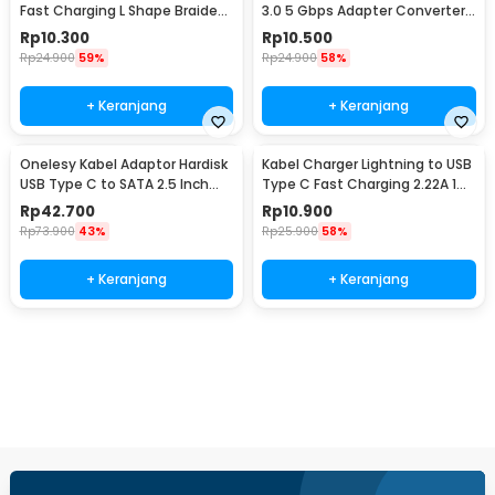
Fast Charging L Shape Braided
3.0 5 Gbps Adapter Converter
5V 2A 1M USB Type C - UGI02
- NO14
Rp
10.300
Rp
10.500
Rp
24.900
59%
Rp
24.900
58%
+ Keranjang
+ Keranjang
Onelesy Kabel Adaptor Hardisk
Kabel Charger Lightning to USB
USB Type C to SATA 2.5 Inch
Type C Fast Charging 2.22A 1M
Support 5G - ONUSBC
- V12
Rp
42.700
Rp
10.900
Rp
73.900
43%
Rp
25.900
58%
+ Keranjang
+ Keranjang
Beli Sekarang