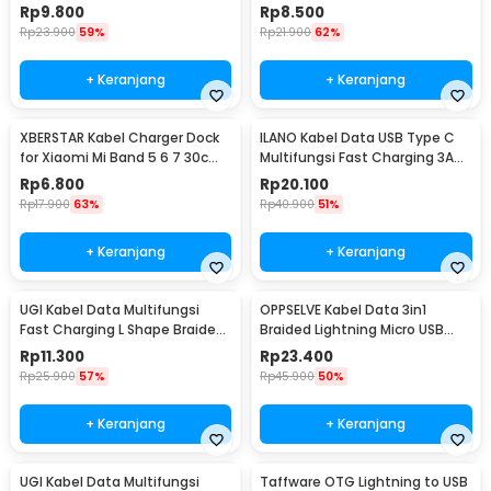
Port - GR35C
Shape 5A 1M - OL01
Rp
9.800
Rp
8.500
Rp
23.900
59%
Rp
21.900
62%
+ Keranjang
+ Keranjang
XBERSTAR Kabel Charger Dock
ILANO Kabel Data USB Type C
for Xiaomi Mi Band 5 6 7 30cm
Multifungsi Fast Charging 3A
- EDCS300
60W 1.2M - ILC3
Rp
6.800
Rp
20.100
Rp
17.900
63%
Rp
40.900
51%
+ Keranjang
+ Keranjang
UGI Kabel Data Multifungsi
OPPSELVE Kabel Data 3in1
Fast Charging L Shape Braided
Braided Lightning Micro USB
2A 2M USB Type C - W-009
Type C 5V 6A 1.2M - OP142
Rp
11.300
Rp
23.400
Rp
25.900
57%
Rp
45.900
50%
+ Keranjang
+ Keranjang
UGI Kabel Data Multifungsi
Taffware OTG Lightning to USB