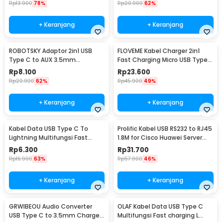
Rp
13.900
78%
Rp
20.900
62%
+ Keranjang
+ Keranjang
ROBOTSKY Adaptor 2in1 USB
FLOVEME Kabel Charger 2in1
Type C to AUX 3.5mm
Fast Charging Micro USB Type
Headphone and USB Type C -
C 14W 1.2M - B00626
Rp
8.100
Rp
23.600
S-K06
Rp
20.900
62%
Rp
45.900
49%
+ Keranjang
+ Keranjang
Kabel Data USB Type C To
Prolific Kabel USB RS232 to RJ45
Lightning Multifungsi Fast
1.8M for Cisco Huawei Server
Charging 5V 2A 1M - 1636
Router - PL2303RA
Rp
6.300
Rp
31.700
Rp
16.900
63%
Rp
57.900
46%
+ Keranjang
+ Keranjang
GRWIBEOU Audio Converter
OLAF Kabel Data USB Type C
USB Type C to 3.5mm Charger
Multifungsi Fast charging L