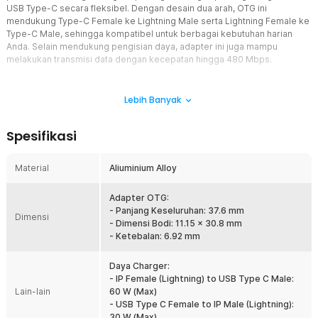
USB Type-C secara fleksibel. Dengan desain dua arah, OTG ini
mendukung Type-C Female ke Lightning Male serta Lightning Female ke
Type-C Male, sehingga kompatibel untuk berbagai kebutuhan harian
Anda. Selain mendukung pengisian daya, adapter ini juga mampu
melakukan transmisi data dengan kecepatan hingga 480 Mbps.
Fitur
Lebih Banyak
Dukungan Koneksi Lightning dan USB Type-C
OTG ES-OTG25 berfungsi sebagai konverter multifungsi antara
Spesifikasi
Lightning dan USB Type-C. Anda dapat menghubungkan perangkat
Apple ke perangkat berport Type-C maupun sebaliknya dengan
mudah, tanpa perlu kabel tambahan.
Material
Aliuminium Alloy
Standar Transmisi Data Cepat
Tak perlu khawatir soal kecepatan transfer. OTG ini mendukung
Adapter OTG:
standar USB 2.0 dengan kecepatan transmisi hingga 480 Mbps,
- Panjang Keseluruhan: 37.6 mm
Dimensi
ideal untuk memindahkan file, dokumen, foto, maupun data lainnya
- Dimensi Bodi: 11.15 x 30.8 mm
secara stabil dan efisien.
- Ketebalan: 6.92 mm
Mendukung Pengisian Daya Hingga 3A
Daya Charger:
Tak hanya untuk transfer data, OTG ini juga dapat digunakan untuk
- IP Female (Lightning) to USB Type C Male:
pengisian daya. Mendukung arus hingga 3A, memungkinkan proses
Lain-lain
60 W (Max)
charging yang lebih cepat dan optimal untuk perangkat Anda.
- USB Type C Female to IP Male (Lightning):
Desain Premium dan Ukuran Mini
30 W (Max)