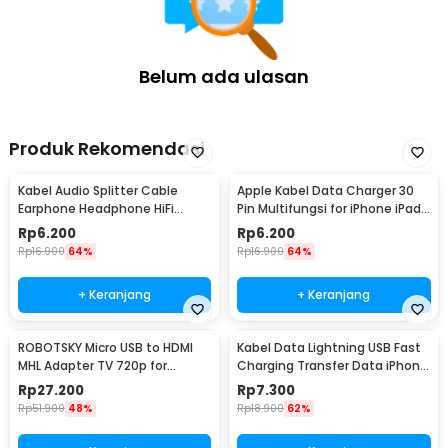
Belum ada ulasan
Produk Rekomendasi
Kabel Audio Splitter Cable
Apple Kabel Data Charger 30
Earphone Headphone HiFi
Pin Multifungsi for iPhone iPad
3.5mm to 2x3.5mm - AV115
iPod 1M - S-IPAD
Rp
6.200
Rp
6.200
Rp
16.900
64%
Rp
16.900
64%
+ Keranjang
+ Keranjang
ROBOTSKY Micro USB to HDMI
Kabel Data Lightning USB Fast
MHL Adapter TV 720p for
Charging Transfer Data iPhone
Smartphone - S2
2.4A 1M - S-IP5G
Rp
27.200
Rp
7.300
Rp
51.900
48%
Rp
18.900
62%