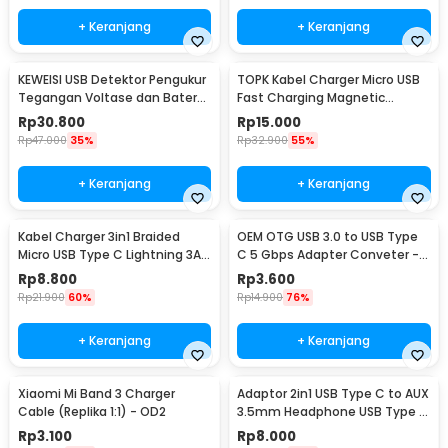
+ Keranjang
+ Keranjang
KEWEISI USB Detektor Pengukur
TOPK Kabel Charger Micro USB
Tegangan Voltase dan Baterai
Fast Charging Magnetic
Tester - KWS-V20
Braided 5V 2.4A 1M - CS1711
Rp
30.800
Rp
15.000
Rp
47.000
35%
Rp
32.900
55%
+ Keranjang
+ Keranjang
Kabel Charger 3in1 Braided
OEM OTG USB 3.0 to USB Type
Micro USB Type C Lightning 3A
C 5 Gbps Adapter Conveter -
1.2M - US186
US154
Rp
8.800
Rp
3.600
Rp
21.900
60%
Rp
14.900
76%
+ Keranjang
+ Keranjang
Xiaomi Mi Band 3 Charger
Adaptor 2in1 USB Type C to AUX
Cable (Replika 1:1) - OD2
3.5mm Headphone USB Type C
- W1O33
Rp
3.100
Rp
8.000