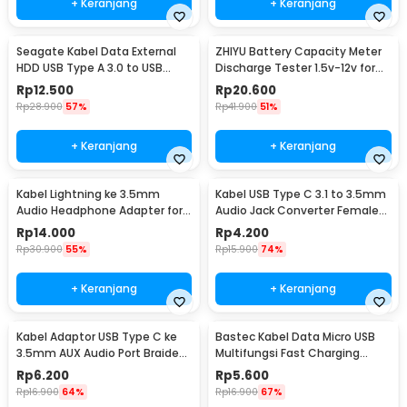
+ Keranjang
+ Keranjang
Seagate Kabel Data External
ZHIYU Battery Capacity Meter
HDD USB Type A 3.0 to USB
Discharge Tester 1.5v-12v for
Micro B Cable 50cm - OD5.5
18650 - HW-586
Rp
12.500
Rp
20.600
(ORIGINAL)
Rp
28.900
57%
Rp
41.900
51%
+ Keranjang
+ Keranjang
Kabel Lightning ke 3.5mm
Kabel USB Type C 3.1 to 3.5mm
Audio Headphone Adapter for
Audio Jack Converter Female
iPhone - JH-001
10.5cm - L41
Rp
14.000
Rp
4.200
Rp
30.900
55%
Rp
15.900
74%
+ Keranjang
+ Keranjang
Kabel Adaptor USB Type C ke
Bastec Kabel Data Micro USB
3.5mm AUX Audio Port Braided
Multifungsi Fast Charging
- PJ1645-01
Braided 100cm - BN100
Rp
6.200
Rp
5.600
Rp
16.900
64%
Rp
16.900
67%