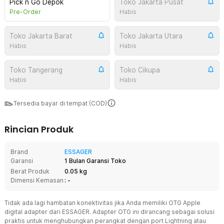
Pick n Go Depok
Toko Jakarta Pusat
Pre-Order
Habis
Toko Jakarta Barat
Toko Jakarta Utara
Habis
Habis
Toko Tangerang
Toko Cikupa
Habis
Habis
Tersedia bayar di tempat (COD)
Rincian Produk
Brand
ESSAGER
Garansi
1 Bulan Garansi Toko
Berat Produk
0.05 kg
Dimensi Kemasan
: -
Tidak ada lagi hambatan konektivitas jika Anda memiliki OTG Apple
digital adapter dari ESSAGER. Adapter OTG ini dirancang sebagai solusi
praktis untuk menghubungkan perangkat dengan port Lightning atau