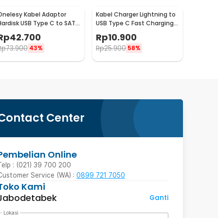
Onelesy Kabel Adaptor
Kabel Charger Lightning to
Hardisk USB Type C to SATA
USB Type C Fast Charging
2.5 Inch Support 5G -
2.22A 1M - V12
Rp
42.700
Rp
10.900
ONUSBC
Rp
73.900
Rp
25.900
43%
58%
Contact Center
Pembelian Online
Telp : (021) 39 700 200
Customer Service (WA) :
0899 721 7050
Toko Kami
Jabodetabek
Ganti
Lokasi