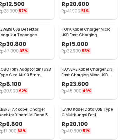
to USB Micro B Cable 50cm
1.5v-12v for 18650 - HW-586
Rp
12.500
Rp
20.600
- OD5.5 (ORIGINAL)
Rp
28.900
Rp
41.900
57%
51%
KEWEISI USB Detektor
TOPK Kabel Charger Micro
Pengukur Tegangan
USB Fast Charging
Voltase dan Baterai Tester
Magnetic Braided 5V 2.4A
Rp
30.800
Rp
15.000
- KWS-V20
1M - CS1711
Rp
47.000
Rp
32.900
35%
55%
ROBOTSKY Adaptor 2in1 USB
FLOVEME Kabel Charger 2in1
Type C to AUX 3.5mm
Fast Charging Micro USB
Headphone and USB Type
Type C 14W 1.2M - B00626
Rp
8.100
Rp
23.600
C - S-K06
Rp
20.900
Rp
45.900
62%
49%
XBERSTAR Kabel Charger
ILANO Kabel Data USB Type
Dock for Xiaomi Mi Band 5 6
C Multifungsi Fast
7 30cm - EDCS300
Charging 3A 60W 1.2M -
Rp
6.800
Rp
20.100
ILC3
Rp
17.900
Rp
40.900
63%
51%