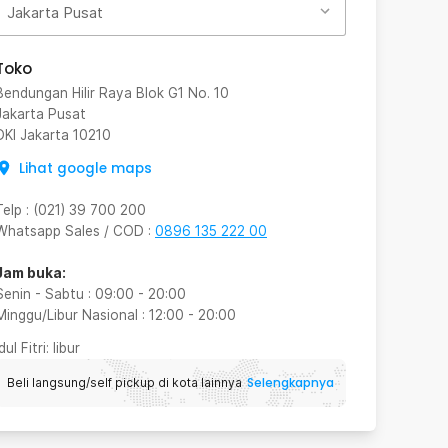
Jakarta Pusat
Toko
Bendungan Hilir Raya Blok G1 No. 10
Jakarta Pusat
DKI Jakarta
10210
Lihat google maps
Telp
:
(021) 39 700 200
Whatsapp Sales / COD
:
0896 135 222 00
Jam buka:
Senin - Sabtu
:
09:00
-
20:00
Minggu/Libur Nasional
:
12:00
-
20:00
Idul Fitri
: libur
Selengkapnya
Beli langsung/self pickup di kota lainnya