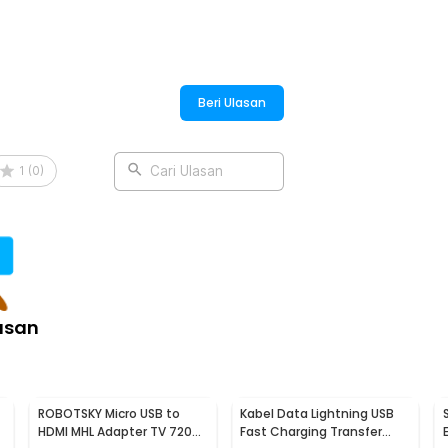
:
verter Fast Charging 3A - EZJMC-LK0G-
Beri Ulasan
1
(
0
)
Cari Ulasan
asan
ROBOTSKY Micro USB to
Kabel Data Lightning USB
HDMI MHL Adapter TV 720p
Fast Charging Transfer