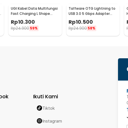
UGI Kabel Data Multifungsi
Taffware OTG Lightning to
B
Fast Charging L Shape
USB 3.0 5 Gbps Adapter
Braided 5V 2A 1M USB Type
Converter - NO14
Rp
10.300
Rp
10.500
C - UGI02
Rp
24.900
Rp
24.900
59%
58%
ook
Ikuti Kami
Tiktok
Instagram