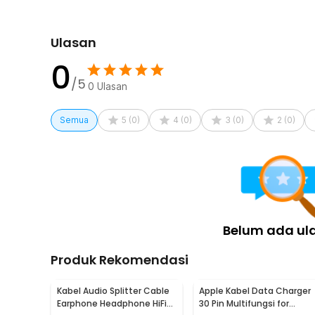
Rincian yang Anda dapatkan untuk pembelian produk ini
1 x ESSAGER OTG Micro USB to Type C Adapter Con
Ulasan
P
0
/5
0
Ulasan
Semua
5
(
0
)
4
(
0
)
3
(
0
)
2
(
0
)
Belum ada ul
Produk Rekomendasi
Kabel Audio Splitter Cable
Apple Kabel Data Charger
Earphone Headphone HiFi
30 Pin Multifungsi for