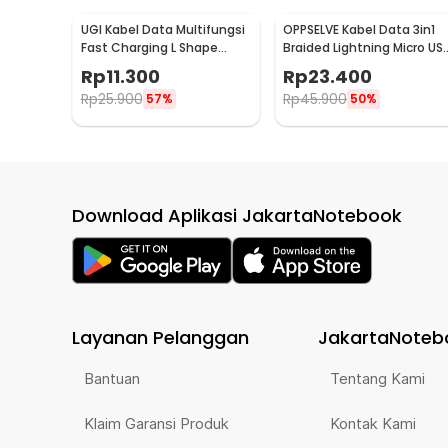
UGI Kabel Data Multifungsi
OPPSELVE Kabel Data 3in1
Fast Charging L Shape
Braided Lightning Micro US
Braided 2A 2M USB Type C -
Type C 5V 6A 1.2M - OP142
Rp
11.300
Rp
23.400
W-009
Rp
25.900
Rp
45.900
57%
50%
Download Aplikasi JakartaNotebook
Layanan Pelanggan
JakartaNoteb
Bantuan
Tentang Kami
Klaim Garansi Produk
Kontak Kami