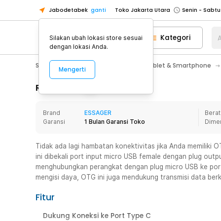
Jabodetabek
ganti
Toko Jakarta Utara
Toko Tangerang
Kategori
A
Silakan ubah lokasi store sesuai
Toko Cikupa
dengan lokasi Anda.
Pick n Go Jakarta Barat
Senin - J
Smartphone & Tablet
Aksesoris Tablet & Smartphone
Mengerti
Pick n Go Bekasi
Senin - Jumat (08
Pick n Go Depok
Senin - Jumat (08
Rincian Produk
Toko Jakarta Pusat
Senin - Sabtu
Brand
ESSAGER
Berat
Toko Jakarta Barat
Senin - Sabtu
Garansi
1 Bulan Garansi Toko
Dime
Toko Jakarta Utara
Toko Tangerang
Tidak ada lagi hambatan konektivitas jika Anda memiliki
ini dibekali port input micro USB female dengan plug outp
Toko Cikupa
menghubungkan perangkat dengan plug micro USB ke port
Pick n Go Jakarta Barat
Senin - J
mengisi daya, OTG ini juga mendukung transmisi data be
Pick n Go Bekasi
Senin - Jumat (08
Fitur
Pick n Go Depok
Senin - Jumat (08
Dukung Koneksi ke Port Type C