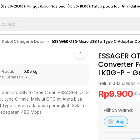
lat Kopi
umat (07:00 - 20:00), Sabtu - Minggu (08:00 - 20:00), Tutup pada Idul Fitri
Sele
Kabel Charger & Data
ESSAGER OTG Micro USB to Type C Adapter Co
:00 - 20:00), Sabtu - Minggu/ Libur Nasional (08:00 - 17:00)
Selengkapnya
:00 - 20:00), Sabtu - Minggu/ Libur Nasional (08:00 - 17:00)
ESSAGER OT
Selengkapnya
Converter 
 (09:00-20:00), Minggu/Libur Nasional (12:00-20:00), Tutup pada Idul Fitri
Sele
LK0G-P
-
G
 Produk
0.05 kg
 (09:00-20:00), Minggu/Libur Nasional (12:00-20:00), Tutup pada Idul Fitri
Sele
nsi Kemasan
: -
Belum ada ulasan
•
Rp
9.900
 OTG micro USB to type C dari ESSAGER. OTG
Rp
ut type C male. Melalui OTG ini Anda bisa
 type C yang ada pada perangkat. Selain
umat (07:00 - 20:00), Sabtu - Minggu (08:00 - 20:00), Tutup pada Idul Fitri
Sele
Pilihan Warna:
rkecepatan 480 Mbps.
:00 - 20:00), Sabtu - Minggu/ Libur Nasional (08:00 - 17:00)
Selengkapnya
Gray
:00 - 20:00), Sabtu - Minggu/ Libur Nasional (08:00 - 17:00)
Selengkapnya