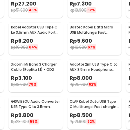
for Smartphone - S2
Data iPhone 2.4A 1M - S-
Rp
27.200
Rp
7.300
IP5G
Rp
51.900
Rp
18.900
48%
62%
Kabel Adaptor USB Type C
Bastec Kabel Data Micro
ke 3.5mm AUX Audio Port
USB Multifungsi Fast
-
Braided - PJ1645-01
Charging Braided 100cm -
Rp
6.200
Rp
5.600
BN100
Rp
16.900
Rp
16.900
64%
67%
Xiaomi Mi Band 3 Charger
Adaptor 2in1 USB Type C to
Cable (Replika 1:1) - OD2
AUX 3.5mm Headphone
USB Type C - W1O33
Rp
3.100
Rp
8.000
Rp
13.900
Rp
20.900
78%
62%
GRWIBEOU Audio Converter
OLAF Kabel Data USB Type
USB Type C to 3.5mm
C Multifungsi Fast charging
Charger Port - GR35C
L Shape 5A 1M - OL01
Rp
9.800
Rp
8.500
Rp
23.900
Rp
21.900
59%
62%