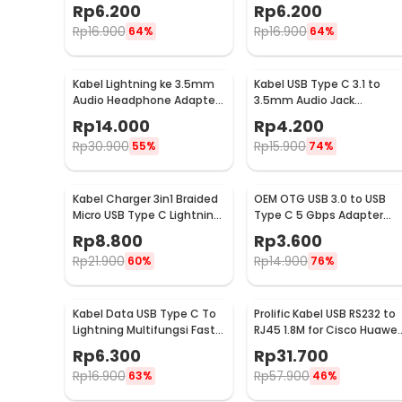
3.5mm to 2x3.5mm - AV115
iPhone iPad iPod 1M - S-
Rp
6.200
Rp
6.200
IPAD
Rp
16.900
Rp
16.900
64%
64%
Kabel Lightning ke 3.5mm
Kabel USB Type C 3.1 to
Audio Headphone Adapter
3.5mm Audio Jack
for iPhone - JH-001
Converter Female 10.5cm 
Rp
14.000
Rp
4.200
L41
Rp
30.900
Rp
15.900
55%
74%
Kabel Charger 3in1 Braided
OEM OTG USB 3.0 to USB
Micro USB Type C Lightning
Type C 5 Gbps Adapter
3A 1.2M - US186
Conveter - US154
Rp
8.800
Rp
3.600
Rp
21.900
Rp
14.900
60%
76%
Kabel Data USB Type C To
Prolific Kabel USB RS232 to
Lightning Multifungsi Fast
RJ45 1.8M for Cisco Huawei
Charging 5V 2A 1M - 1636
Server Router - PL2303RA
Rp
6.300
Rp
31.700
Rp
16.900
Rp
57.900
63%
46%