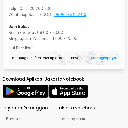
Telp
:
(021) 39 700 200
Whatsapp Sales / COD
:
0896 135 222 00
Jam buka:
Senin - Sabtu
:
09:00
-
20:00
Minggu/Libur Nasional
:
12:00
-
20:00
Idul Fitri
: libur
Selengkapnya
Beli langsung/self pickup di kota lainnya
Download Aplikasi JakartaNotebook
Layanan Pelanggan
JakartaNotebook
Bantuan
Tentang Kami