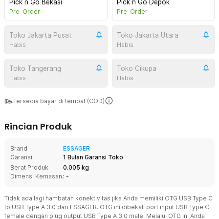
Pick n Go Bekasi
Pick n Go Depok
Pre-Order
Pre-Order
Toko Jakarta Pusat
Toko Jakarta Utara
Habis
Habis
Toko Tangerang
Toko Cikupa
Habis
Habis
Tersedia bayar di tempat (COD)
Rincian Produk
Brand
ESSAGER
Garansi
1 Bulan Garansi Toko
Berat Produk
0.005 kg
Dimensi Kemasan
: -
Tidak ada lagi hambatan konektivitas jika Anda memiliki OTG USB Type C
to USB Type A 3.0 dari ESSAGER. OTG ini dibekali port input USB Type C
female dengan plug output USB Type A 3.0 male. Melalui OTG ini Anda