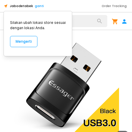
Jabodetabek
ganti
Order Tracking
Alat Kopi
Silakan ubah lokasi store sesuai
dengan lokasi Anda.
Mengerti