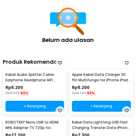
Belum ada ulasan
Produk Rekomendasi
Kabel Audio Splitter Cable
Apple Kabel Data Charger 30
Earphone Headphone HiFi
Pin Multifungsi for iPhone iPad
3.5mm to 2x3.5mm - AV115
iPod 1M - S-IPAD
Rp
6.200
Rp
6.200
Rp
16.900
64%
Rp
16.900
64%
+ Keranjang
+ Keranjang
ROBOTSKY Micro USB to HDMI
Kabel Data Lightning USB Fast
MHL Adapter TV 720p for
Charging Transfer Data iPhone
Smartphone - S2
2.4A 1M - S-IP5G
Rp
27.200
Rp
7.300