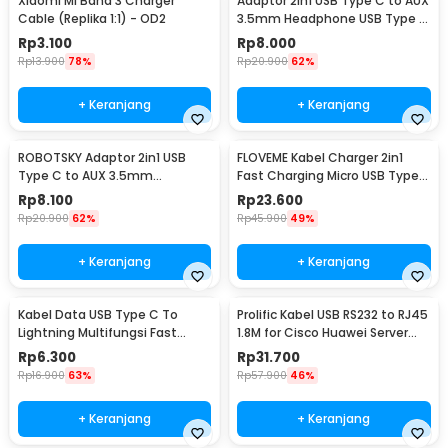
Xiaomi Mi Band 3 Charger
Adaptor 2in1 USB Type C to AUX
Cable (Replika 1:1) - OD2
3.5mm Headphone USB Type C
- W1O33
Rp
3.100
Rp
8.000
Rp
13.900
78%
Rp
20.900
62%
+ Keranjang
+ Keranjang
ROBOTSKY Adaptor 2in1 USB
FLOVEME Kabel Charger 2in1
Type C to AUX 3.5mm
Fast Charging Micro USB Type
Headphone and USB Type C -
C 14W 1.2M - B00626
Rp
8.100
Rp
23.600
S-K06
Rp
20.900
62%
Rp
45.900
49%
+ Keranjang
+ Keranjang
Kabel Data USB Type C To
Prolific Kabel USB RS232 to RJ45
Lightning Multifungsi Fast
1.8M for Cisco Huawei Server
Charging 5V 2A 1M - 1636
Router - PL2303RA
Rp
6.300
Rp
31.700
Rp
16.900
63%
Rp
57.900
46%
+ Keranjang
+ Keranjang