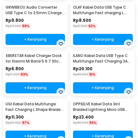
GRWIBEOU Audio Converter
OLAF Kabel Data USB Type C
USB Type C to 3.5mm Charger
Multifungsi Fast charging L
Port - GR35C
Shape 5A 1M - OL01
Rp
9.800
Rp
8.500
Rp
23.900
59%
Rp
21.900
62%
+ Keranjang
+ Keranjang
XBERSTAR Kabel Charger Dock
ILANO Kabel Data USB Type C
for Xiaomi Mi Band 5 6 7 30cm
Multifungsi Fast Charging 3A
- EDCS300
60W 1.2M - ILC3
Rp
6.800
Rp
20.100
Rp
17.900
63%
Rp
40.900
51%
+ Keranjang
+ Keranjang
UGI Kabel Data Multifungsi
OPPSELVE Kabel Data 3in1
Fast Charging L Shape Braided
Braided Lightning Micro USB
2A 2M USB Type C - W-009
Type C 5V 6A 1.2M - OP142
Rp
11.300
Rp
23.400
Rp
25.900
57%
Rp
45.900
50%
+ Keranjang
+ Keranjang