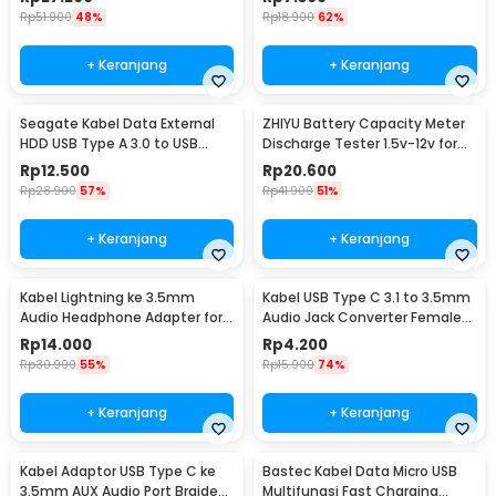
Rp
51.900
48%
Rp
18.900
62%
+ Keranjang
+ Keranjang
Seagate Kabel Data External
ZHIYU Battery Capacity Meter
HDD USB Type A 3.0 to USB
Discharge Tester 1.5v-12v for
Micro B Cable 50cm - OD5.5
18650 - HW-586
Rp
12.500
Rp
20.600
(ORIGINAL)
Rp
28.900
57%
Rp
41.900
51%
+ Keranjang
+ Keranjang
Kabel Lightning ke 3.5mm
Kabel USB Type C 3.1 to 3.5mm
Audio Headphone Adapter for
Audio Jack Converter Female
iPhone - JH-001
10.5cm - L41
Rp
14.000
Rp
4.200
Rp
30.900
55%
Rp
15.900
74%
+ Keranjang
+ Keranjang
Kabel Adaptor USB Type C ke
Bastec Kabel Data Micro USB
3.5mm AUX Audio Port Braided
Multifungsi Fast Charging