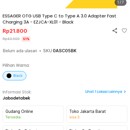
1 / 7
ESSAGER OTG USB Type C to Type A 3.0 Adapter Fast
Charging 3A - EZJCA-XL01
-
Black
Rp
21.800
Rp
43.900
51
%
Belum ada ulasan
•
SKU
0ASC05BK
Pilihan Warna:
Black
Lihat
1
Lokasi Lainnya
Informasi Stok:
Jabodetabek
Gudang Online
Toko Jakarta Barat
Tersedia
sisa
3