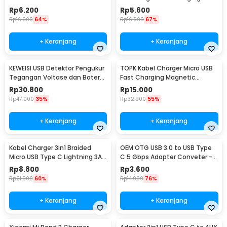
- PJ1645-01
Braided 100cm - BN100
Rp
6.200
Rp
5.600
Rp
16.900
64%
Rp
16.900
67%
+ Keranjang
+ Keranjang
KEWEISI USB Detektor Pengukur
TOPK Kabel Charger Micro USB
Tegangan Voltase dan Baterai
Fast Charging Magnetic
Tester - KWS-V20
Braided 5V 2.4A 1M - CS1711
Rp
30.800
Rp
15.000
Rp
47.000
35%
Rp
32.900
55%
+ Keranjang
+ Keranjang
Kabel Charger 3in1 Braided
OEM OTG USB 3.0 to USB Type
Micro USB Type C Lightning 3A
C 5 Gbps Adapter Conveter -
1.2M - US186
US154
Rp
8.800
Rp
3.600
Rp
21.900
60%
Rp
14.900
76%
+ Keranjang
+ Keranjang