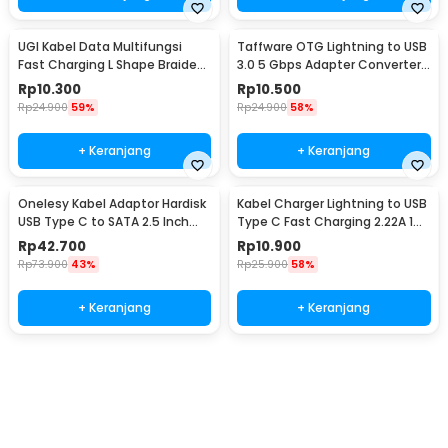
UGI Kabel Data Multifungsi
Taffware OTG Lightning to USB
Fast Charging L Shape Braided
3.0 5 Gbps Adapter Converter
5V 2A 1M USB Type C - UGI02
- NO14
Rp
10.300
Rp
10.500
Rp
24.900
59%
Rp
24.900
58%
+ Keranjang
+ Keranjang
Onelesy Kabel Adaptor Hardisk
Kabel Charger Lightning to USB
USB Type C to SATA 2.5 Inch
Type C Fast Charging 2.22A 1M
Support 5G - ONUSBC
- V12
Rp
42.700
Rp
10.900
Rp
73.900
43%
Rp
25.900
58%
+ Keranjang
+ Keranjang
Beli Sekarang