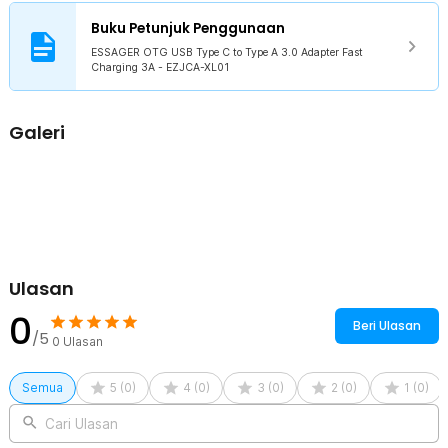
daya cepat atau fast charging dengan arus pengisian daya yang
diberikan pun relatif tinggi, yakni 3 A. Kini Anda bisa menggunakan
Buku Petunjuk Penggunaan
OTG mengisi daya dengan arus optimal.
ESSAGER OTG USB Type C to Type A 3.0 Adapter Fast
Ukuran Mini Mudah Dibawa
Charging 3A - EZJCA-XL01
OTG hadir dengan ukuran yang mini. Ukurannya yang mini akan
memudahkan Anda saat membawa atau menyimpannya. Anda pun
bisa menggunakan OTG ini di mana saja dan kapan saja.
Galeri
Kelengkapan Produk
Rincian yang Anda dapatkan untuk pembelian produk ini:
1 x ESSAGER OTG USB Type C to Type A 3.0 Adapter Fast
Charging 3A - EZJCA-XL01
Ulasan
0
Beri Ulasan
/5
0
Ulasan
Semua
5
(
0
)
4
(
0
)
3
(
0
)
2
(
0
)
1
(
0
)
Cari Ulasan