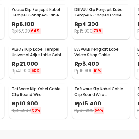
Yocice Klip Penjepit Kabel
DRIVUU Klip Penjepit Kabel
Tempel R-Shaped Cable
Tempel R-Shaped Cable
Organizer 20 PCS - CC05
Organizer 5 Holes - DR-515
Rp
6.100
Rp
4.300
Rp
16.900
Rp
15.900
64%
73%
ALBOYI Klip Kabel Tempel
ESSAGER Pengikat Kabel
Universal Adjustable Cable
Velcro Strap Cable
Clip Holder 50 PCS - DS506
Organizer Nylon 5 PCS -
Rp
21.000
Rp
8.400
EXD-KBA01
Rp
41.900
Rp
16.900
50%
51%
Taffware Klip Kabel Cable
Taffware Klip Kabel Cable
Clip Round Wire
Clip Round Wire
Management Electrical
Management Electrical
Rp
10.900
Rp
15.400
100PCS 16mm - YQ801
100PCS 18mm - YQ801
Rp
25.900
Rp
32.900
58%
54%