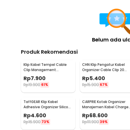
Anda dapat menggunakan pengikat kabel velcro ini unt
hingga peralatan elektronik dapur. Kabel dapat disatuk
juntaian. Selain lebih rapi, kabel yang terorganisir j
Kelengkapan Produk
Belum ada ul
Rincian yang Anda dapatkan untuk pembelian produk ini
1 x ESSAGER Pengikat Kabel Velcro Strap Organizer
Produk Rekomendasi
Klip Kabel Tempel Cable
CHN Klip Pengatur Kabel
Clip Management
Organizer Cable Clip 20
Adhesive Wire Organizer 30
PCS - FT8018-3
Rp
7.900
Rp
5.400
PCS - LP124
Rp
19.900
Rp
15.900
61%
67%
TaffGEAR Klip Kabel
CARPRIE Kotak Organizer
Adhesive Organizer Silicone
Manajemen Kabel Charger
Cable Clip 3 Slot - KR-8006
Kayu - FT-100
Rp
4.600
Rp
68.600
Rp
16.900
Rp
111.900
73%
39%