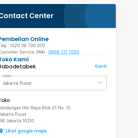
Contact Center
Pembelian Online
Telp : (021) 39 700 200
Customer Service (WA) :
0899 721 7050
Toko Kami
Jabodetabek
Ganti
Lokasi
Jakarta Pusat
Toko
Bendungan Hilir Raya Blok G1 No. 10
Jakarta Pusat
DKI Jakarta
10210
Lihat google maps