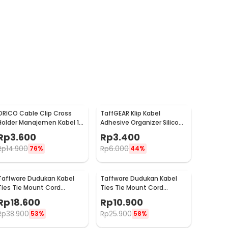
ORICO Cable Clip Cross
TaffGEAR Klip Kabel
Holder Manajemen Kabel 1
Adhesive Organizer Silicone
PCS - CBSX
Cable Clip 5 Slot - KR-8006
Rp
3.600
Rp
3.400
Rp
14.900
Rp
6.000
76%
44%
Taffware Dudukan Kabel
Taffware Dudukan Kabel
Ties Tie Mount Cord
Ties Tie Mount Cord
Organizer M6 100 PCS - HC-
Organizer M3 100 PCS - HC-
Rp
18.600
Rp
10.900
2
1
Rp
38.900
Rp
25.900
53%
58%