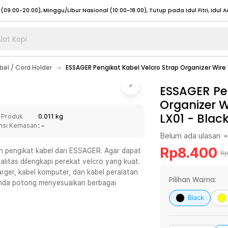
lat Kopi
umat (07:00 - 20:00), Sabtu - Minggu (08:00 - 20:00), Tutup pada Idul Fitri
Sele
el / Cord Holder
ESSAGER Pengikat Kabel Velcro Strap Organizer Wire
:00 - 20:00), Sabtu - Minggu/ Libur Nasional (08:00 - 17:00)
Selengkapnya
:00 - 20:00), Sabtu - Minggu/ Libur Nasional (08:00 - 17:00)
ESSAGER Pen
Selengkapnya
Organizer W
 (09:00-20:00), Minggu/Libur Nasional (12:00-20:00), Tutup pada Idul Fitri
Sele
LX01
-
Blac
 Produk
0.011 kg
 (09:00-20:00), Minggu/Libur Nasional (12:00-20:00), Tutup pada Idul Fitri
Sele
nsi Kemasan
: -
Belum ada ulasan
•
Rp
8.400
n pengikat kabel dari ESSAGER. Agar dapat
R
ualitas dilengkapi perekat velcro yang kuat.
er, kabel komputer, dan kabel peralatan
umat (07:00 - 20:00), Sabtu - Minggu (08:00 - 20:00), Tutup pada Idul Fitri
Sele
Pilihan Warna:
 Anda potong menyesuaikan berbagai
:00 - 20:00), Sabtu - Minggu/ Libur Nasional (08:00 - 17:00)
Selengkapnya
Black
:00 - 20:00), Sabtu - Minggu/ Libur Nasional (08:00 - 17:00)
Selengkapnya