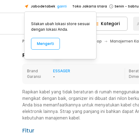
Jabodetabek
ganti
Toko Jakarta Utara
Toko Tangerang
Kategori
A
Silakan ubah lokasi store sesuai
Toko Cikupa
dengan lokasi Anda.
Pick n Go Jakarta Barat
Senin - J
PC & Laptop
Kabel Komputer / Laptop
Manajemen Kab
Mengerti
Pick n Go Bekasi
Senin - Jumat (08
Pick n Go Depok
Senin - Jumat (08
Rincian Produk
Toko Jakarta Pusat
Senin - Sabtu
Brand
ESSAGER
Berat
Toko Jakarta Barat
Senin - Sabtu
Garansi
-
Dime
Toko Jakarta Utara
Toko Tangerang
Rapikan kabel yang tidak beraturan di rumah menggunaka
mengikat dengan baik, organizer ini dibuat dari nilon berk
Toko Cikupa
Anda bisa memanfaatkannya untuk menyatukan kabel charg
Pick n Go Jakarta Barat
Senin - J
elektronik lainnya. Strap yang panjang ini bahkan dapat
kebutuhan manajemen kabel.
Pick n Go Bekasi
Senin - Jumat (08
Pick n Go Depok
Senin - Jumat (08
Fitur