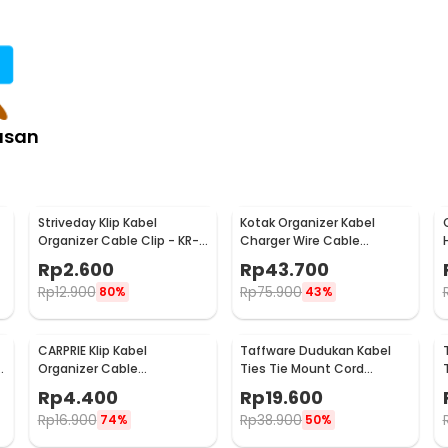
uk merapikan kabel charger, mouse,
an atau digulung agar tidak menyisakan
uga mendukung keamanan penggunaannya.
asan
:
 Wire Winder Tearable 1M - EXD-LX01
Striveday Klip Kabel
Kotak Organizer Kabel
Organizer Cable Clip - KR-
Charger Wire Cable
8005
Management Box
Rp
2.600
Rp
43.700
Dustproof - FT-400
Rp
12.900
Rp
75.900
80%
43%
CARPRIE Klip Kabel
Taffware Dudukan Kabel
Organizer Cable
Ties Tie Mount Cord
Management Clip 10 PCS -
Organizer M5 100PCS - HC-
Rp
4.400
Rp
19.600
XK001
2S
Rp
16.900
Rp
38.900
74%
50%