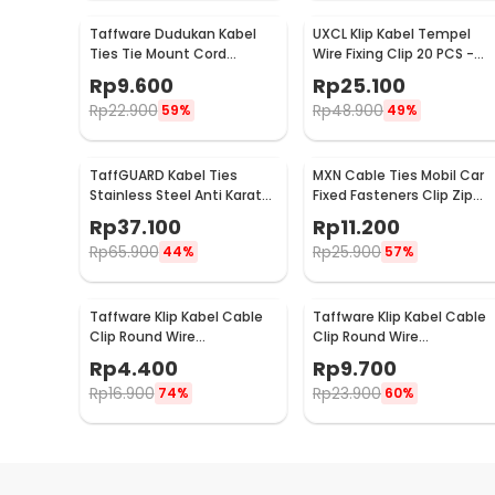
Taffware Dudukan Kabel
UXCL Klip Kabel Tempel
Ties Tie Mount Cord
Wire Fixing Clip 20 PCS -
Organizer M3 100PCS - HC-1
FC30
Rp
9.600
Rp
25.100
Rp
22.900
Rp
48.900
59%
49%
TaffGUARD Kabel Ties
MXN Cable Ties Mobil Car
Stainless Steel Anti Karat
Fixed Fasteners Clip Zip
Multifungsi 100 PCS
Strap Nylon 50 PCS
Rp
37.100
Rp
11.200
4.6x450mm - IF10
92x5mm - Q26
Rp
65.900
Rp
25.900
44%
57%
Taffware Klip Kabel Cable
Taffware Klip Kabel Cable
Clip Round Wire
Clip Round Wire
Management Electrical
Management Electrical
Rp
4.400
Rp
9.700
100PCS 7mm - YQ801
100PCS 14mm - YQ801
Rp
16.900
Rp
23.900
74%
60%