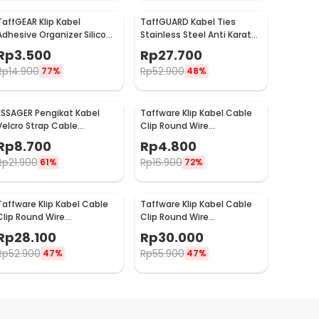
TaffGEAR Klip Kabel
TaffGUARD Kabel Ties
Adhesive Organizer Silicone
Stainless Steel Anti Karat
Cable Clip 7 Slot - KR-8006
Multifungsi 100 PCS
Rp
3.500
Rp
27.700
4.6x250mm - IF10
Rp
14.900
Rp
52.900
77%
48%
ESSAGER Pengikat Kabel
Taffware Klip Kabel Cable
Velcro Strap Cable
Clip Round Wire
Organizer Nylon 10 PCS -
Management Electrical
Rp
8.700
Rp
4.800
EXD-KBB01
100PCS 6mm - YQ801
Rp
21.900
Rp
16.900
61%
72%
Taffware Klip Kabel Cable
Taffware Klip Kabel Cable
Clip Round Wire
Clip Round Wire
Management Electrical
Management Electrical
Rp
28.100
Rp
30.000
100PCS 22mm - YQ801
100PCS 25mm - YQ801
Rp
52.900
Rp
55.900
47%
47%