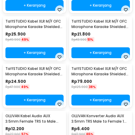
+ Keranjang
+ Keranjang
TaffSTUDIO Kabel XLR M/F OFC
TaffSTUDIO Kabel XLR M/F OFC
Microphone Karaoke Shielded
Microphone Karaoke Shielded
3M - BOF30
1M - BOF30
Rp
25.900
Rp
21.800
Rp
49.900
49%
Rp
43.900
51%
+ Keranjang
+ Keranjang
TaffSTUDIO Kabel XLR M/F OFC
TaffSTUDIO Kabel XLR M/F OFC
Microphone Karaoke Shielded
Microphone Karaoke Shielded
1.8M - BOF30
20M - BOF30
Rp
24.500
Rp
79.000
Rp
47.900
49%
Rp
125.900
38%
+ Keranjang
+ Keranjang
OLLIVAN Kabel Audio AUX
OLLIVAN Konverter Audio AUX
3.5mm Female TRS to Male
3.5mm TRS Male to Female 1
TRRS 20cm - AV119
PCS - AV119
Rp
12.200
Rp
6.400
Rp
27.900
57%
Rp
17.900
65%