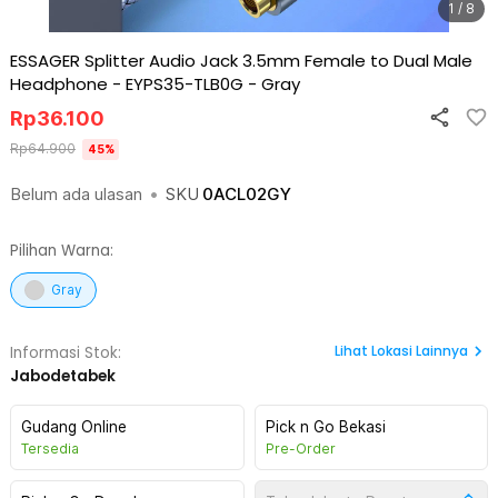
1 / 8
ESSAGER Splitter Audio Jack 3.5mm Female to Dual Male
Headphone - EYPS35-TLB0G
-
Gray
Rp
36.100
Rp
64.900
45
%
Belum ada ulasan
•
SKU
0ACL02GY
Pilihan Warna:
Gray
Lihat
Lokasi Lainnya
Informasi Stok:
Jabodetabek
Gudang Online
Pick n Go Bekasi
Tersedia
Pre-Order