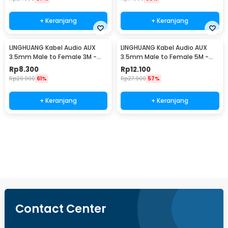
+ Keranjang
+ Keranjang
LINGHUANG Kabel Audio AUX
LINGHUANG Kabel Audio AUX
3.5mm Male to Female 3M -
3.5mm Male to Female 5M -
AV124
AV124
Rp
8.300
Rp
12.100
Rp
20.900
61%
Rp
27.900
57%
+ Keranjang
+ Keranjang
Beli Sekarang
Contact Center