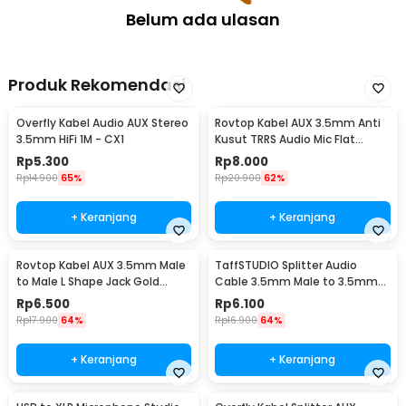
Belum ada ulasan
Produk Rekomendasi
Overfly Kabel Audio AUX Stereo
Rovtop Kabel AUX 3.5mm Anti
3.5mm HiFi 1M - CX1
Kusut TRRS Audio Mic Flat
Design HiFi 1M - R10
Rp
5.300
Rp
8.000
Rp
14.900
65%
Rp
20.900
62%
+ Keranjang
+ Keranjang
Rovtop Kabel AUX 3.5mm Male
TaffSTUDIO Splitter Audio
to Male L Shape Jack Gold
Cable 3.5mm Male to 3.5mm
Plated 1.2M - S-IP4G
HiFi Mic Headphone - AV123
Rp
6.500
Rp
6.100
Rp
17.900
64%
Rp
16.900
64%
+ Keranjang
+ Keranjang