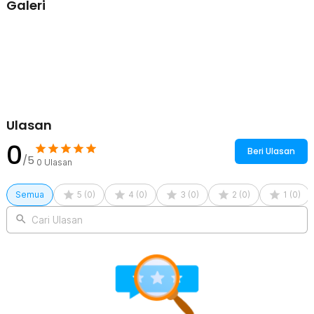
Galeri
juga tak perlu diragukan karena bagian kabelnya diberi lapisan
nylon braid sehingga tidak mudah putus atau rusak.
Kelengkapan Produk
Rincian yang Anda dapatkan untuk pembelian produk ini:
1 x ESSAGER Splitter Audio Jack 3.5mm Female to Dual Male
Headphone Microphone - EYPS35-TLB0G
Ulasan
0
Beri Ulasan
/5
0
Ulasan
Semua
5
(
0
)
4
(
0
)
3
(
0
)
2
(
0
)
1
(
0
)
Cari Ulasan