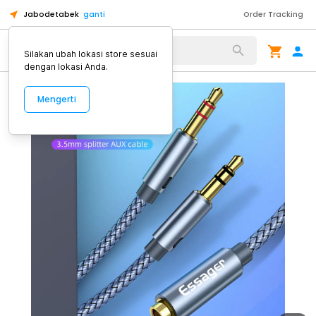
Jabodetabek
ganti
Order Tracking
Alat Kopi
Silakan ubah lokasi store sesuai
dengan lokasi Anda.
Mengerti