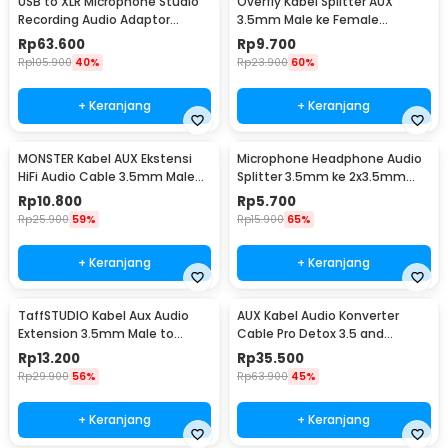
USB to XLR Microphone Studio
Overfly Kabel Splitter AUX
Recording Audio Adaptor
3.5mm Male ke Female
Connector 2.8M - AY12
Headphone Mic 37cm - AV114
Rp
63.600
Rp
9.700
Rp
105.900
40%
Rp
23.900
60%
+ Keranjang
+ Keranjang
MONSTER Kabel AUX Ekstensi
Microphone Headphone Audio
HiFi Audio Cable 3.5mm Male
Splitter 3.5mm ke 2x3.5mm
to Female 1.2M - AV118
16cm - FA297
Rp
10.800
Rp
5.700
Rp
25.900
59%
Rp
15.900
65%
+ Keranjang
+ Keranjang
TaffSTUDIO Kabel Aux Audio
AUX Kabel Audio Konverter
Extension 3.5mm Male to
Cable Pro Detox 3.5 and
Female TRRS 2M - AV121
6.5mm Male to Male - AV141
Rp
13.200
Rp
35.500
Rp
29.900
56%
Rp
63.900
45%
+ Keranjang
+ Keranjang