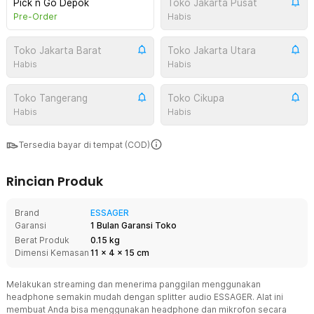
Pick n Go Depok
Toko Jakarta Pusat
Pre-Order
Habis
Toko Jakarta Barat
Toko Jakarta Utara
Habis
Habis
Toko Tangerang
Toko Cikupa
Habis
Habis
Tersedia bayar di tempat (COD)
Rincian Produk
Brand
ESSAGER
Garansi
1 Bulan Garansi Toko
Berat Produk
0.15 kg
Dimensi Kemasan
11
x
4
x
15
cm
Melakukan streaming dan menerima panggilan menggunakan
headphone semakin mudah dengan splitter audio ESSAGER. Alat ini
membuat Anda bisa menggunakan headphone dan mikrofon secara