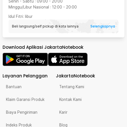
Senin - Sabtu
:
09:00
-
20:00
Minggu/Libur Nasional
:
12:00
-
20:00
Idul Fitri
: libur
Selengkapnya
Beli langsung/self pickup di kota lainnya
Download Aplikasi JakartaNotebook
Layanan Pelanggan
JakartaNotebook
Bantuan
Tentang Kami
Klaim Garansi Produk
Kontak Kami
Biaya Pengiriman
Karir
Indeks Produk
Blog