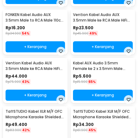
FONKEN Kabel Audio AUX
Vention Kabel Audio AUX
3.5mm Male to RCA Male 110cm
3.5mm Male ke RCA Male HiFi
- R1
2M
Rp
16.200
Rp
23.500
Rp
34.900
54%
Rp
45.900
49%
+ Keranjang
+ Keranjang
Vention Kabel Audio AUX
Kabel AUX Audio 3.5mm
3.5mm Male ke RCA Male HiFi
Female ke 2 x 3.5mm Male
5M
Nylon Braided 20cm - K908
Rp
44.000
Rp
5.600
Rp
75.900
43%
Rp
15.900
65%
+ Keranjang
+ Keranjang
TaffSTUDIO Kabel XLR M/F OFC
TaffSTUDIO Kabel XLR M/F OFC
Microphone Karaoke Shielded
Microphone Karaoke Shielded
10M - BOF30
5M - BOF30
Rp
49.400
Rp
34.300
Rp
83.900
42%
Rp
61.900
45%