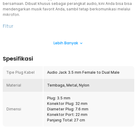
bersamaan. Dibuat khusus sebagai perangkat audio, kini Anda bisa bisa
mendengarkan musik favorit Anda, sambil tetap berkomunikasi melalui
mikrofon.
Fitur
Dua Fungsi dalam Satu Kabel
Lebih Banyak
Kabel splitter audio ini dilengkapi dengan port jack 3.5 mm yang
mengubah dua port jack 3.5 terpisah menjadi satu. Fitur ini
memungkinkan Anda menggunakan headphone untuk
Spesifikasi
mendengarkan audio dan merekam suara suara secara bersamaan.
Kini Anda tak perlu menggunakan 2 alat terpisah saat melakukan
streaming atau menerima panggilan.
Tipe Plug Kabel
Audio Jack 3.5 mm Female to Dual Male
Kompatibilitas Luas
Material
Produk ESSAGER kompatibel dengan berbagai perangkat,
Tembaga, Metal, Nylon
termasuk laptop, PC, smartphone, tablet, dan perangkat audio
lainnya yang dibekali 2 port jack 3.5 mm terpisah untuk headphone
Plug: 3.5 mm
dan mikrofon. Inilah yang membuat splitter audio jadi aksesori yang
Konektor Plug: 32 mm
sangat serbaguna untuk semua kebutuhan audio Anda.
Dimensi
Diameter Plug: 7.6 mm
Konektor Port: 22 mm
Awet dan Tahan Lama
Panjang Total: 27 cm
Dibuat dengan material berkualitas tinggi, splitter audio ini
dirancang agar tahan lama. Lapisan emas pada bagian konektor
memastikan transmisi data tetap stabil. Ketahanan produk ESSAGER